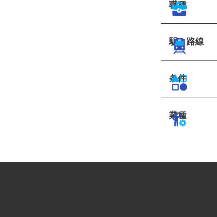
職種
駅・路線
条件
業種