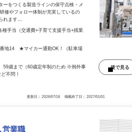
ーターをつくる製造ラインの保守点検・メ
い研修やフォロー体制が充実しているの
められます…
00円+各種手当（交通費+子育て支援手当+残業
9番地14 ★マイカー通勤OK！（駐車場
、59歳まで（60歳定年制のため ※例外事
後で見
など不問！
更新日： 2026/07/16 掲載終了日： 2027/01/01