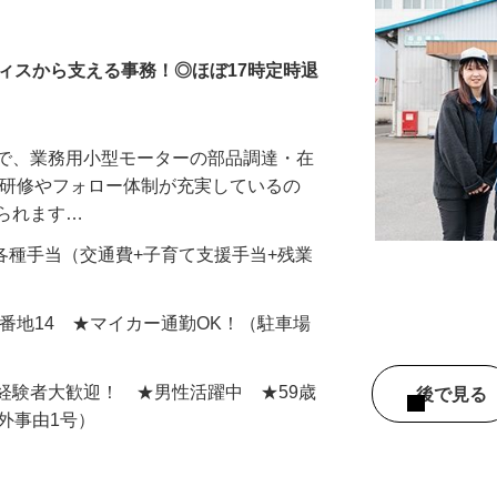
ィスから支える事務！◎ほぼ17時定時退
場で、業務用小型モーターの部品調達・在
い研修やフォロー体制が充実しているの
められます…
00円+各種手当（交通費+子育て支援手当+残業
9番地14 ★マイカー通勤OK！（駐車場
経験者大歓迎！ ★男性活躍中 ★59歳
後で見
例外事由1号）