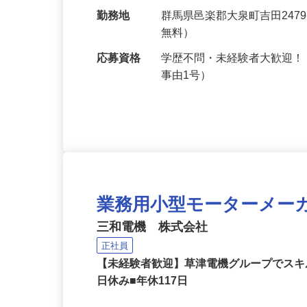
給与
月給187,000円～270,0
手当など）
勤務地
群馬県邑楽郡大泉町吉田247
無料）
応募資格
学歴不問・未経験者大歓迎！
事由1号）
業務用小型モーターメー
三和電機 株式会社
正社員
【未経験者歓迎】草津電機グループでスキ