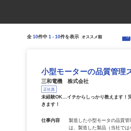
全
10
件中
1
-
10
件を表示
小型モーターの品質管理
三和電機 株式会社
正社員
未経験OK…イチからしっかり教えます！
きます！
仕事内容
製造した小型モータの品質管