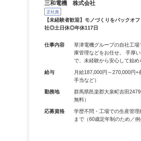
ッフ
三和電機 株式会社
正社員
【未経験者歓迎】モノづくりをバックオフ
社◎土日休◎年休117日
仕事内容
草津電機グループの自社工
庫管理などをお任せ。 手厚
で、未経験から安心して始
給与
月給187,000円～270,0
手当など）
勤務地
群馬県邑楽郡大泉町吉田247
無料）
応募資格
学歴不問・工場での生産管理
まで（60歳定年制のため／