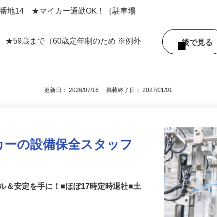
00円+各種手当（交通費+子育て支援手当+残業
9番地14 ★マイカー通勤OK！（駐車場
 ★59歳まで（60歳定年制のため ※例外
後で見
更新日： 2026/07/16 掲載終了日： 2027/01/01
カーの設備保全スタッフ
ル＆安定を手に！■ほぼ17時定時退社■土