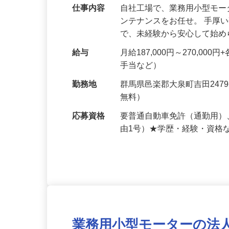
日休み■年休117日
仕事内容
自社工場で、業務用小型モ
ンテナンスをお任せ。 手厚
で、未経験から安心して始
給与
月給187,000円～270,0
手当など）
勤務地
群馬県邑楽郡大泉町吉田247
無料）
応募資格
要普通自動車免許（通勤用）
由1号）★学歴・経験・資格