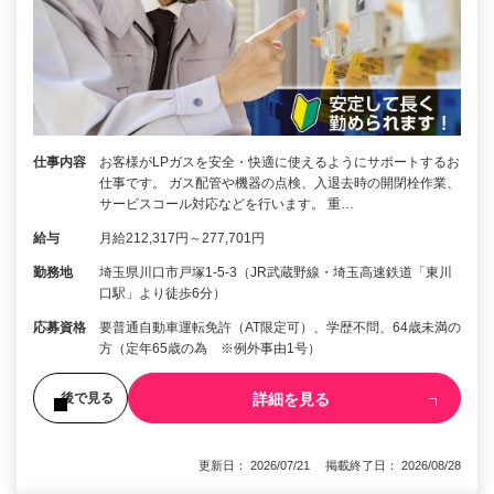
仕事内容
お客様がLPガスを安全・快適に使えるようにサポートするお
仕事です。 ガス配管や機器の点検、入退去時の開閉栓作業、
サービスコール対応などを行います。 重…
給与
月給212,317円～277,701円
勤務地
埼玉県川口市戸塚1-5-3（JR武蔵野線・埼玉高速鉄道「東川
口駅」より徒歩6分）
応募資格
要普通自動車運転免許（AT限定可）、学歴不問、64歳未満の
方（定年65歳の為 ※例外事由1号）
詳細を見る
後で見る
更新日： 2026/07/21 掲載終了日： 2026/08/28