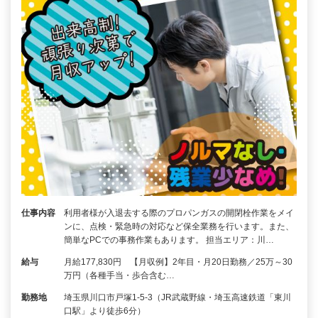
仕事内容
利用者様が入退去する際のプロパンガスの開閉栓作業をメイ
ンに、点検・緊急時の対応など保全業務を行います。また、
簡単なPCでの事務作業もあります。 担当エリア：川…
給与
月給177,830円 【月収例】2年目・月20日勤務／25万～30
万円（各種手当・歩合含む…
勤務地
埼玉県川口市戸塚1-5-3（JR武蔵野線・埼玉高速鉄道「東川
口駅」より徒歩6分）