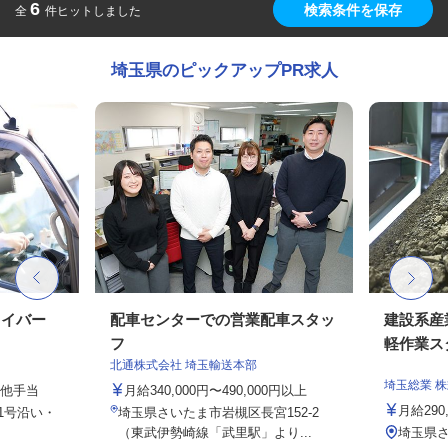
6
検索条件を保存
全
件ヒットしました
埼玉県のピックアップPR求人
ライバー
配車センターでの営業配車スタッ
建設系産
フ
軽作業ス
北通株式会社 埼玉輸送本部
埼玉総業 
の他手当
月給340,000円〜490,000円以上
月給290
1号沿い・
埼玉県さいたま市岩槻区長宮152-2
（東武伊勢崎線「武里駅」より...
埼玉県さ