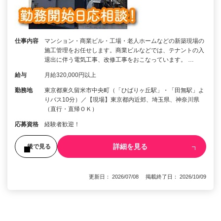
仕事内容
マンション・商業ビル・工場・老人ホームなどの新築現場の
施工管理をお任せします。商業ビルなどでは、テナントの入
退出に伴う電気工事、改修工事をおこなっています。 …
給与
月給320,000円以上
勤務地
東京都東久留米市中央町（「ひばりヶ丘駅」・「田無駅」よ
りバス10分）／【現場】東京都内近郊、埼玉県、神奈川県
（直行・直帰ＯＫ）
応募資格
経験者歓迎！
詳細を見る
後で見る
更新日： 2026/07/08 掲載終了日： 2026/10/09
1