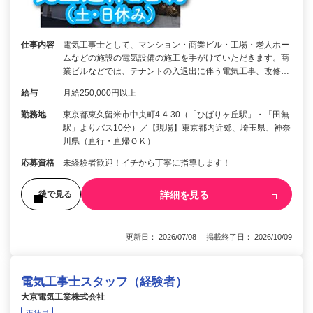
仕事内容
電気工事士として、マンション・商業ビル・工場・老人ホー
ムなどの施設の電気設備の施工を手がけていただきます。商
業ビルなどでは、テナントの入退出に伴う電気工事、改修…
給与
月給250,000円以上
勤務地
東京都東久留米市中央町4-4-30（「ひばりヶ丘駅」・「田無
駅」よりバス10分）／【現場】東京都内近郊、埼玉県、神奈
川県（直行・直帰ＯＫ）
応募資格
未経験者歓迎！イチから丁寧に指導します！
詳細を見る
後で見る
更新日： 2026/07/08 掲載終了日： 2026/10/09
電気工事士スタッフ（経験者）
大京電気工業株式会社