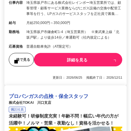
仕事内容
埼玉県坂戸市にある株式会社レインボー埼玉営業所では、顧
客管理・顧客サービス業務ならびにガス設備の交換や配管工
事等を行う、LPガスのサービススタッフを正社員で募集…
給与
月給250,000円～350,000円
勤務地
埼玉県坂戸市鎌倉町1-4（埼玉営業所） ※東武東上線「北
坂戸駅」より徒歩14分／車通勤可（社内規定による）
応募資格
普通自動車免許（AT限定可）
詳細を見る
後で見る
更新日： 2026/06/25 掲載終了日： 2026/12/11
プロパンガスの点検・保全スタッフ
株式会社TOKAI 川口支店
嘱託社員
未経験可！研修制度充実！年齢不問！幅広い年代の方が
活躍中！ノルマ・営業・夜勤なし！資格を活かせる！