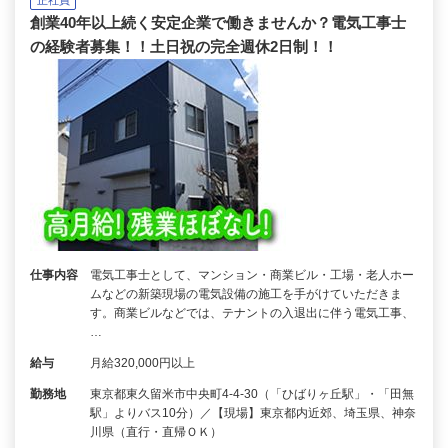
正社員
創業40年以上続く安定企業で働きませんか？電気工事士
の経験者募集！！土日祝の完全週休2日制！！
仕事内容
電気工事士として、マンション・商業ビル・工場・老人ホー
ムなどの新築現場の電気設備の施工を手がけていただきま
す。商業ビルなどでは、テナントの入退出に伴う電気工事、
…
給与
月給320,000円以上
勤務地
東京都東久留米市中央町4-4-30（「ひばりヶ丘駅」・「田無
駅」よりバス10分）／【現場】東京都内近郊、埼玉県、神奈
川県（直行・直帰ＯＫ）