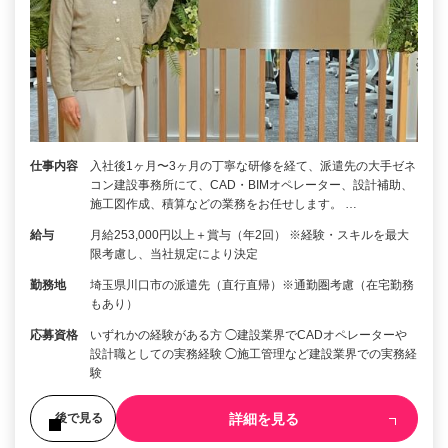
仕事内容
入社後1ヶ月〜3ヶ月の丁寧な研修を経て、派遣先の大手ゼネ
コン建設事務所にて、CAD・BIMオペレーター、設計補助、
施工図作成、積算などの業務をお任せします。 …
給与
月給253,000円以上＋賞与（年2回） ※経験・スキルを最大
限考慮し、当社規定により決定
勤務地
埼玉県川口市の派遣先（直行直帰）※通勤圏考慮（在宅勤務
もあり）
応募資格
いずれかの経験がある方 ◯建設業界でCADオペレーターや
設計職としての実務経験 ◯施工管理など建設業界での実務経
験
詳細を見る
後で見る