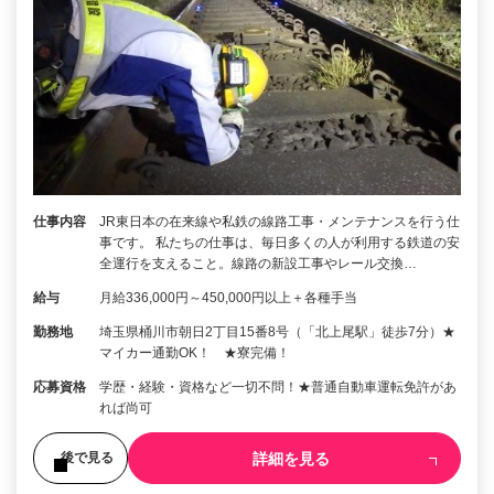
仕事内容
JR東日本の在来線や私鉄の線路工事・メンテナンスを行う仕
事です。 私たちの仕事は、毎日多くの人が利用する鉄道の安
全運行を支えること。線路の新設工事やレール交換…
給与
月給336,000円～450,000円以上＋各種手当
勤務地
埼玉県桶川市朝日2丁目15番8号（「北上尾駅」徒歩7分）★
マイカー通勤OK！ ★寮完備！
応募資格
学歴・経験・資格など一切不問！★普通自動車運転免許があ
れば尚可
詳細を見る
後で見る