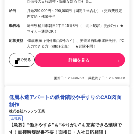
◎面接の日程調整・簡単な対応 ◎社員…
給与
月給250,000円～290,000円（固定手当含む）＋交通費規定
内支給・残業手当
勤務地
埼玉県桶川市朝日2丁目15番8号（「北上尾駅」徒歩7分）★
マイカー通勤OK！
応募資格
40歳未満（例外事由3号のイ）、要普通自動車運転免許、PC
入力できる方（office全般） ★経験不問！
詳細を見る
後で見る
更新日： 2026/07/23 掲載終了日： 2027/01/08
低層木造アパートの鉄骨階段や手すりのCAD図面
制作
株式会社ハラテツ工業
正社員
【急募】“働きやすさ”も“やりがい”も充実できる環境で
す！面接時履歴書不要！面接日・入社日応相談！