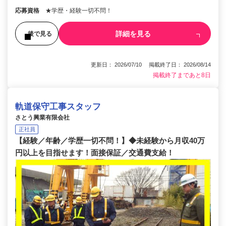
応募資格
★学歴・経験一切不問！
詳細を見る
後で見る
更新日： 2026/07/10 掲載終了日： 2026/08/14
掲載終了まであと8日
軌道保守工事スタッフ
さとう興業有限会社
正社員
【経験／年齢／学歴一切不問！】◆未経験から月収40万
円以上を目指せます！面接保証／交通費支給！