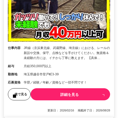
仕事内容
JR線（京浜東北線、武蔵野線、埼京線）における、レールの
新設や交換、保守、点検などを手がけてください。無資格＆
未経験の方には、イチから丁寧に教えます。 【具体…
給与
月給350,000円以上
勤務地
埼玉県越谷市登戸町3-39
応募資格
学歴／経験／年齢／資格など一切不問です！
詳細を見る
後で見る
更新日： 2026/02/16 掲載終了日： 2026/08/28