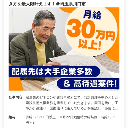
き方を最大限叶えます！＠埼玉県川口市
仕事内容
派遣先のゼネコンや建設事務所にて、設計監理を中心とした
建設技術支援業務を担当していただきます。図面を元に、工
事が計画通り・図面通りに進んでいるかを確認し、必要に…
給与
月給325,600円以上 ※月22日勤務時の給与例（時給1,850
円～）