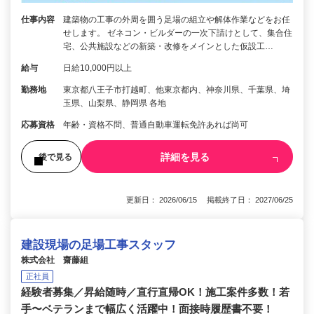
仕事内容
建築物の工事の外周を囲う足場の組立や解体作業などをお任
せします。 ゼネコン・ビルダーの一次下請けとして、集合住
宅、公共施設などの新築・改修をメインとした仮設工…
給与
日給10,000円以上
勤務地
東京都八王子市打越町、他東京都内、神奈川県、千葉県、埼
玉県、山梨県、静岡県 各地
応募資格
年齢・資格不問、普通自動車運転免許あれば尚可
詳細を見る
後で見る
更新日： 2026/06/15 掲載終了日： 2027/06/25
建設現場の足場工事スタッフ
株式会社 齋藤組
正社員
経験者募集／昇給随時／直行直帰OK！施工案件多数！若
手〜ベテランまで幅広く活躍中！面接時履歴書不要！