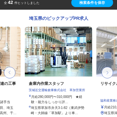
42
検索条件を保存
全
件ヒットしました
埼玉県のピックアップPR求人
関連の工事
倉庫内作業スタッフ
リサイク
茨城近交運輸倉庫株式会社 草加営業所
月給280,000円〜310,000円 ★経
協和産業株
＋諸手当
験・能力をしっかり評...
月給210
田、埼玉
埼玉県草加市弁天3-1-82（東武伊勢
州、千...
崎・大師線「草加駅」より車...
埼玉県鴻