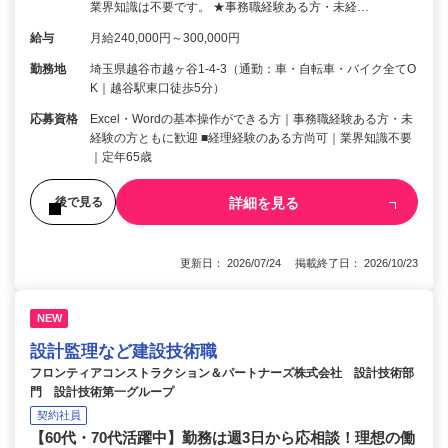
業界知識は不要です。 ★事務職経験ある方・未経…
給与
月給240,000円～300,000円
勤務地
埼玉県越谷市越ヶ谷1-4-3（通勤：車・自転車・バイク全てO
K｜越谷駅東口徒歩5分）
応募資格
Excel・Wordの基本操作ができる方｜事務職経験ある方・未
経験の方ともに歓迎 ■経理経験のある方尚可｜業界知識不要
｜定年65歳
詳細を見る
後で見る
更新日： 2026/07/24 掲載終了日： 2026/10/23
NEW
設計監理など建設技術職
フロンティアコンストラクション＆パートナーズ株式会社 設計技術部
門 設計技術第一グループ
契約社員
【60代・70代活躍中】勤務は週3日から応相談！理想の働