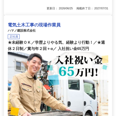
更新日： 2026/06/25 掲載終了日： 2027/07/31
電気土木工事の現場作業員
ハマノ建設株式会社
正社員
★未経験ＯＫ／学歴よりやる気、経験より行動！／★週
休２日制／賞与年２回＋α／ 入社祝い金65万円