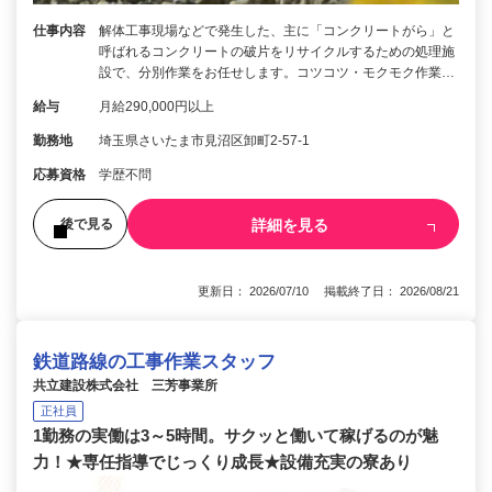
仕事内容
解体工事現場などで発生した、主に「コンクリートがら」と
呼ばれるコンクリートの破片をリサイクルするための処理施
設で、分別作業をお任せします。コツコツ・モクモク作業…
給与
月給290,000円以上
勤務地
埼玉県さいたま市見沼区卸町2-57-1
応募資格
学歴不問
詳細を見る
後で見る
更新日： 2026/07/10 掲載終了日： 2026/08/21
鉄道路線の工事作業スタッフ
共立建設株式会社 三芳事業所
正社員
1勤務の実働は3～5時間。サクッと働いて稼げるのが魅
力！★専任指導でじっくり成長★設備充実の寮あり