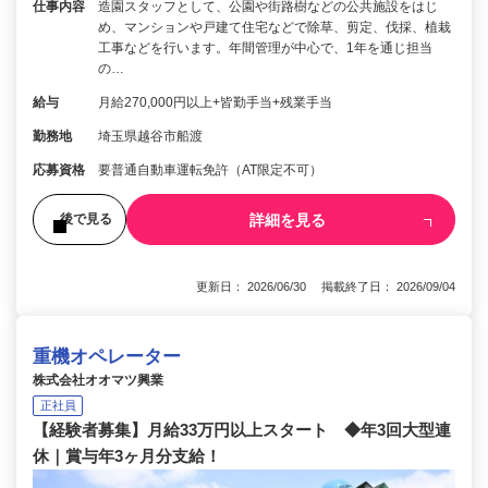
仕事内容
造園スタッフとして、公園や街路樹などの公共施設をはじ
め、マンションや戸建て住宅などで除草、剪定、伐採、植栽
工事などを行います。年間管理が中心で、1年を通じ担当
の…
給与
月給270,000円以上+皆勤手当+残業手当
勤務地
埼玉県越谷市船渡
応募資格
要普通自動車運転免許（AT限定不可）
詳細を見る
後で見る
更新日： 2026/06/30 掲載終了日： 2026/09/04
重機オペレーター
株式会社オオマツ興業
正社員
【経験者募集】月給33万円以上スタート ◆年3回大型連
休｜賞与年3ヶ月分支給！