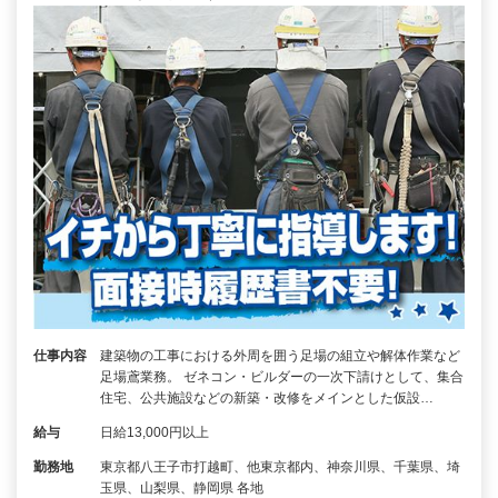
仕事内容
建築物の工事における外周を囲う足場の組立や解体作業など
足場鳶業務。 ゼネコン・ビルダーの一次下請けとして、集合
住宅、公共施設などの新築・改修をメインとした仮設…
給与
日給13,000円以上
勤務地
東京都八王子市打越町、他東京都内、神奈川県、千葉県、埼
玉県、山梨県、静岡県 各地