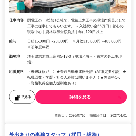
仕事内容
関電工の一次請け会社で、電気土木工事の現場作業員として
工事に従事してもらいます。 ＜入社祝い金65万円｜都心の
現場中心｜資格取得全額負担｜年に120日以上…
給与
日給15,000円〜23,000円 ※月収315,000円〜483,000円
※初年度年収…
勤務地
埼玉県志木市上宗岡5-18-3（現場／埼玉・東京の各工事現
場）
応募資格
〈未経験歓迎！〉★普通自動車運転免許（AT限定要相談）★
転職回数・学歴・社会人経験は問いません！★無資格OK
（資格取得全額支援制度あり）
詳細を見る
後で見る
更新日： 2026/07/10 掲載終了日： 2027/01/01
外出ありの事務スタッフ（採用・総務）