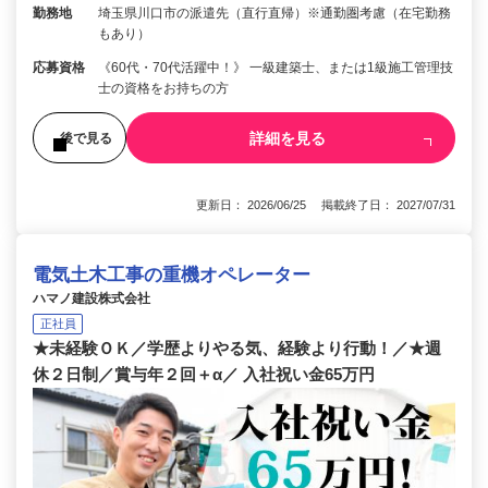
勤務地
埼玉県川口市の派遣先（直行直帰）※通勤圏考慮（在宅勤務
もあり）
応募資格
《60代・70代活躍中！》 一級建築士、または1級施工管理技
士の資格をお持ちの方
詳細を見る
後で見る
更新日： 2026/06/25 掲載終了日： 2027/07/31
電気土木工事の重機オペレーター
ハマノ建設株式会社
正社員
★未経験ＯＫ／学歴よりやる気、経験より行動！／★週
休２日制／賞与年２回＋α／ 入社祝い金65万円