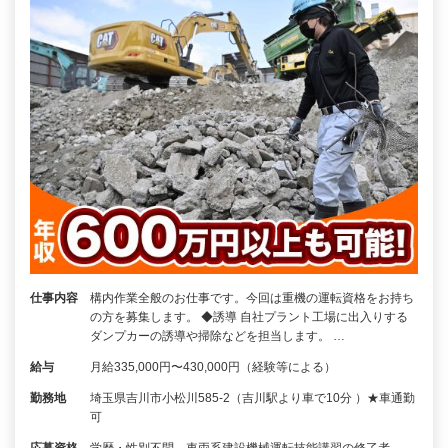
仕事内容
構内作業全般のお仕事です。今回は重機の運転資格をお持ち
の方を募集します。 ◆誘導 自社プラント工場に出入りする
ダンプカーの誘導や掃除などを担当します。 …
給与
月給335,000円〜430,000円（経験等による）
勤務地
埼玉県吉川市小松川585-2（吉川駅より車で10分 ）★車通勤
可
応募資格
学歴・性別不問 車両系建設機械運転技能講習の修了者