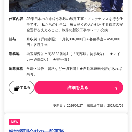
仕事内容
JR東日本の在来線や私鉄の線路工事・メンテナンスを行う仕
事です。 私たちの仕事は、毎日多くの人が利用する鉄道の安
全運行を支えること。線路の新設工事やレール交換…
給与
月収例（詳細参照）：月収336,000円＋各種手当～450,000
円＋各種手当
勤務地
埼玉県深谷市岡3828番地1（「岡部駅」徒歩8分） ★マイ
カー通勤OK！ ★寮完備！
応募資格
学歴・経験・資格など一切不問！★自動車運転免許があれば
尚可。
詳細を見る
後で見る
更新日： 2026/07/27 掲載終了日： 2027/01/08
NEW
緑地管理会社の一般事務