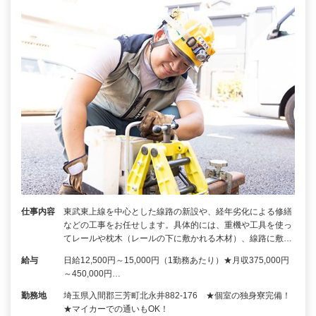
仕事内容
東武東上線を中心とした線路の新設や、経年劣化による修繕
などの工事をお任せします。具体的には、重機や工具を使っ
てレールや枕木（レールの下に敷かれる木材）、線路に敷…
給与
日給12,500円～15,000円（1勤務あたり）★月収375,000円
～450,000円…
勤務地
埼玉県入間郡三芳町北永井882-176 ★個室の独身寮完備！
★マイカーでの通いもOK！