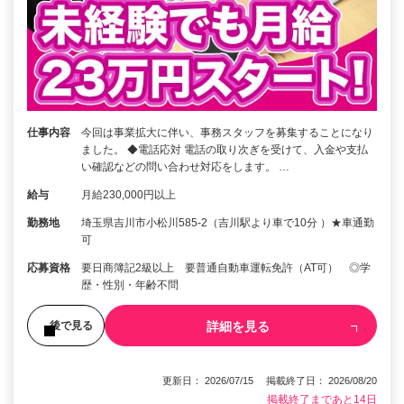
仕事内容
今回は事業拡大に伴い、事務スタッフを募集することになり
ました。 ◆電話応対 電話の取り次ぎを受けて、入金や支払
い確認などの問い合わせ対応をします。 …
給与
月給230,000円以上
勤務地
埼玉県吉川市小松川585-2（吉川駅より車で10分 ）★車通勤
可
応募資格
要日商簿記2級以上 要普通自動車運転免許（AT可） ◎学
歴・性別・年齢不問
詳細を見る
後で見る
更新日： 2026/07/15 掲載終了日： 2026/08/20
掲載終了まであと14日