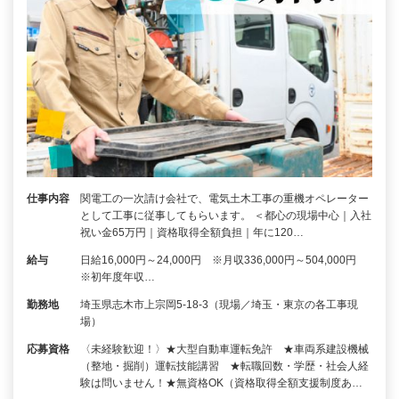
仕事内容
関電工の一次請け会社で、電気土木工事の重機オペレーター
として工事に従事してもらいます。 ＜都心の現場中心｜入社
祝い金65万円｜資格取得全額負担｜年に120…
給与
日給16,000円～24,000円 ※月収336,000円～504,000円
※初年度年収…
勤務地
埼玉県志木市上宗岡5-18-3（現場／埼玉・東京の各工事現
場）
応募資格
〈未経験歓迎！〉★大型自動車運転免許 ★車両系建設機械
（整地・掘削）運転技能講習 ★転職回数・学歴・社会人経
験は問いません！★無資格OK（資格取得全額支援制度あ…