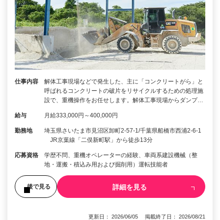
仕事内容
解体工事現場などで発生した、主に「コンクリートがら」と
呼ばれるコンクリートの破片をリサイクルするための処理施
設で、重機操作をお任せします。解体工事現場からダンプ…
給与
月給333,000円～400,000円
勤務地
埼玉県さいたま市見沼区卸町2-57-1/千葉県船橋市西浦2-6-1
JR京葉線「二俣新町駅」から徒歩13分
応募資格
学歴不問、重機オペレーターの経験、車両系建設機械（整
地・運搬・積込み用および掘削用）運転技能者
詳細を見る
後で見る
更新日： 2026/06/05 掲載終了日： 2026/08/21