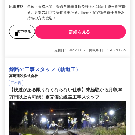
応募資格
年齢・資格不問、普通自動車運転免許あれば尚可 ※玉掛技能
者、足場の組立て等作業主任者、職長・安全衛生責任者をお
持ちの方大歓迎！
詳細を見る
後で見る
更新日： 2026/06/15 掲載終了日： 2027/06/25
線路の工事スタッフ（軌道工）
高崎建設株式会社
正社員
【鉄道がある限りなくならない仕事】未経験から月収40
万円以上も可能！寮完備の線路工事スタッフ