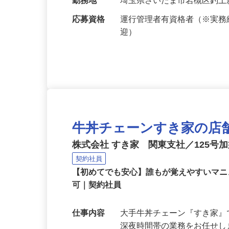
給与
月給335,000円以上（年俸4,
勤務地
埼玉県さいたま市岩槻区釣上
応募資格
運行管理者有資格者（※実
迎）
牛丼チェーンすき家の店
株式会社 すき家 関東支社／125号
契約社員
【初めてでも安心】誰もが覚えやすいマニュ
可｜契約社員