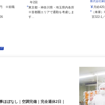
月給267,580円 ＋各種手当＋賞与
株式会社
年2回
000円 ※前職
月給4
東京都・神奈川県・埼玉県内各所
※首都圏エリアで通勤を考慮しま
（車庫
26
す...
宮322