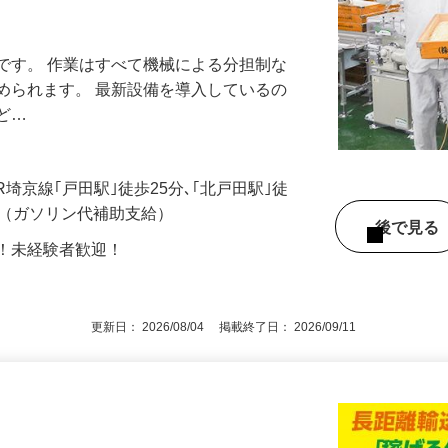
仕事ほぼなし｜空調完備｜完全週休2日｜
です。 作業はすべて機械による分担制な
められます。 最新設備を導入しているの
殆ど…
JR埼京線｢戸田駅｣徒歩25分､｢北戸田駅｣徒
可（ガソリン代補助支給）
後で見
問！未経験者歓迎！
更新日： 2026/08/04 掲載終了日： 2026/09/11