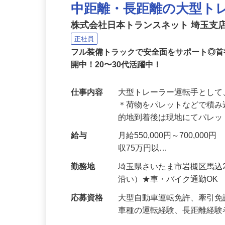
NEW
中距離・長距離の大型ト
株式会社日本トランスネット 埼玉支
正社員
フル装備トラックで安全面をサポート◎
開中！20〜30代活躍中！
仕事内容
大型トレーラー運転手とし
＊荷物をパレットなどで積み
的地到着後は現地にてパレ
給与
月給550,000円～700,
収75万円以…
勤務地
埼玉県さいたま市岩槻区馬込
沿い）★車・バイク通勤OK
応募資格
大型自動車運転免許、牽引免