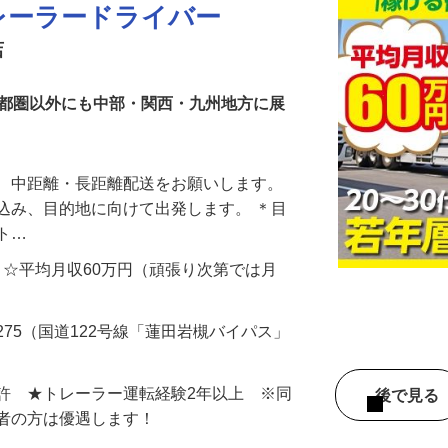
レーラードライバー
店
首都圏以外にも中部・関西・九州地方に展
て、中距離・長距離配送をお願いします。
込み、目的地に向けて出発します。 ＊目
ット…
000円 ☆平均月収60万円（頑張り次第では月
275（国道122号線「蓮田岩槻バイパス」
許 ★トレーラー運転経験2年以上 ※同
後で見