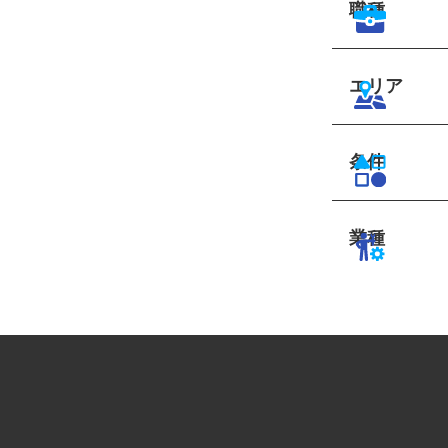
職種
エリア
条件
業種