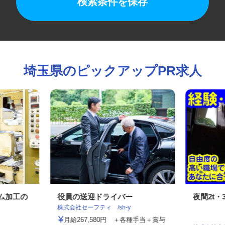
検索条件を保存
埼玉県のピックアップPR求人
ルム加工の
役員の送迎ドライバー
夜間2t
株式会社セーフティ /sh-y