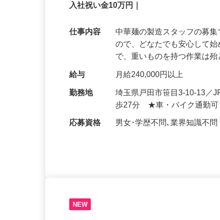
引越し代負担＆寮完備｜未経験歓迎｜力
入社祝い金10万円｜
仕事内容
中華麺の製造スタッフの募集
ので、どなたでも安心して始
で、重いものを持つ作業は
給与
月給240,000円以上
勤務地
埼玉県戸田市笹目3-10-13／
歩27分 ★車・バイク通勤
応募資格
男女･学歴不問､業界知識不