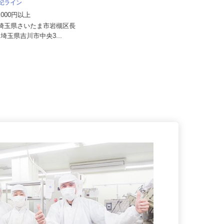
麻妃ライン
ニッケイ化学株式会社
20,000円以上
月給250,000円～300,000円 ※前職
や経験・スキルなど...
）埼玉県さいたま市岩槻区長
-1／埼玉県吉川市中央3...
埼玉県川口市東本郷1-8-26