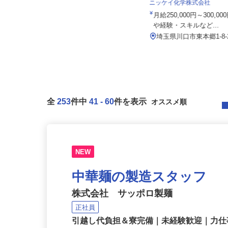
株式会社麻妃ライン
ニッケイ化学株式会社
月給420,000円以上
月給250,000円～300,
や経験・スキルなど...
（車庫）埼玉県さいたま市岩槻区長
宮322-1／埼玉県吉川市中央3...
埼玉県川口市東本郷1-8-
全
253
件中
41
-
60
件を表示
NEW
中華麺の製造スタッフ
株式会社 サッポロ製麺
正社員