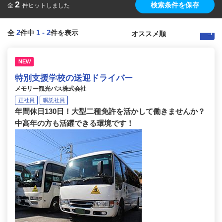
2
検索条件を保存
全
件ヒットしました
2
1
-
2
全
件中
件を表示
NEW
特別支援学校の送迎ドライバー
メモリー観光バス株式会社
正社員
嘱託社員
年間休日130日！大型二種免許を活かして働きませんか？
中高年の方も活躍できる環境です！