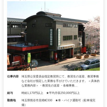
仕事内容
埼玉県公安委員会指定教習所にて、教習生の送迎、教習事務
など会社が指定した業務を手がけていただきます。 ＜具体的
な業務内容＞ ・教習生の送迎 ・各種事務…
給与
時給1,170円以上 ★平均月収250,000円以上
勤務地
埼玉県熊谷市見晴町330 ★車・バイク通勤可（駐車場完
備）