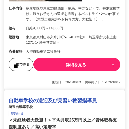
仕事内容
多摩地区や東京23区西部（練馬、中野など）で、特別支援学
校に通うお子さんの送迎を担当するバスドライバーの仕事で
す。 【大型二種免許をお持ちの方、大歓迎！】…
給与
日給9,000円～14,000円
勤務地
東京都東村山市久米川町5-1-40<本社> 埼玉県所沢市上山口
1271-1<埼玉営業所>
応募資格
大型自動車第二種免許
詳細を見る
後で見る
更新日： 2026/08/03 掲載終了日： 2026/10/12
自動車学校の送迎及び見習い教習指導員
埼玉自動車学校
契約社員
＜未経験者大歓迎！＞平均月収25万円以上／資格取得支
援制度あり／高い定着率