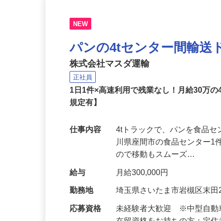
NEW
パンの4tセンター間輸送
株式会社マスダ運輸
正社員
1日1件×高速利用で残業なし！月給30万
規定有】
仕事内容
4tトラックで、パンを食品
川県座間市の食品センター1
ので移動もスムーズ…
給与
月給300,000円
勤務地
埼玉県さいたま市岩槻区末田23