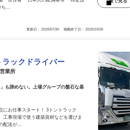
車免許（8t未満限定）をお持ちの方 ・
者・永住者 ・日本人の配偶者等 ・特定技
後で見
持ち…
更新日： 2026/07/30 掲載終了日： 2026/10/30
送トラックドライバー
見営業所
休み」も諦めない。上場グループの盤石な基
点にお仕事スタート！ 3トントラック