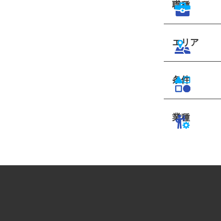
職種
エリア
条件
業種