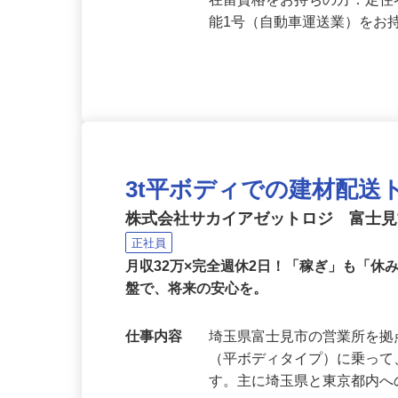
応募資格
未経験者大歓迎 ※中型自動
在留資格をお持ちの方：定住
能1号（自動車運送業）をお
3t平ボディでの建材配
株式会社サカイアゼットロジ 富士
正社員
月収32万×完全週休2日！「稼ぎ」も「
盤で、将来の安心を。
仕事内容
埼玉県富士見市の営業所を拠