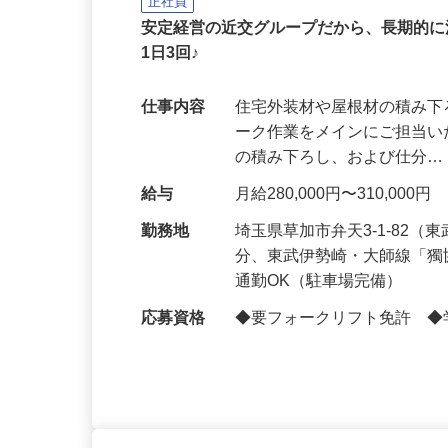
茨城近交運輸倉庫株式会社 草加営
正社員
安定経営の近交グループだから、長期的
1日3回♪
仕事内容
住宅外装材や屋根材の積み
ーク作業をメインにご担当い
の積み下ろし、および仕分
給与
月給280,000円〜310,0
勤務地
埼玉県草加市弁天3-1-82
分、東武伊勢崎・大師線「獨
通勤OK（駐車場完備）
応募資格
◆要フォークリフト免許 