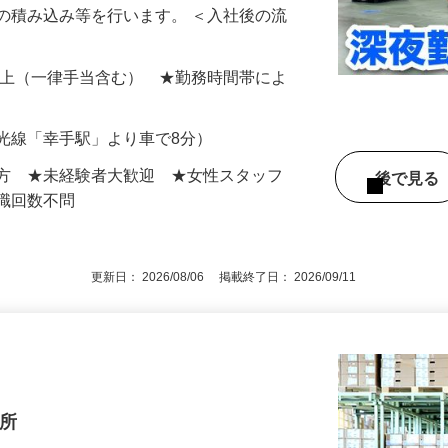
荷物（冷凍食品）の検品・在庫管理、カウ
の積み込み等を行います。 ＜入社後の流
…
000円以上（一律手当含む） ★勤務時間帯によ
光線「幸手駅」より車で8分）
の方 ★未経験者大歓迎 ★女性スタッフ
後で見
転職回数不問
更新日： 2026/08/06 掲載終了日： 2026/09/11