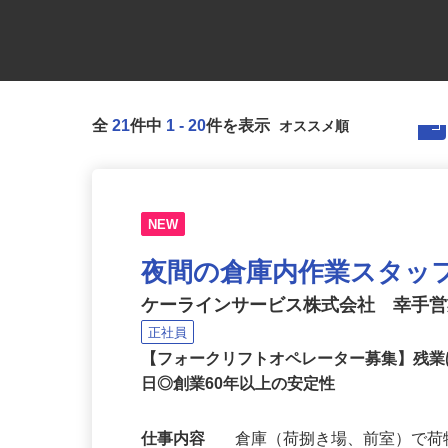
全
21
件中
1
-
20
件を表示
NEW
夜間の倉庫内作業スタッ
ケーラインサービス株式会社 幸手
正社員
【フォークリフトオペレーター募集】残
日◎創業60年以上の安定性