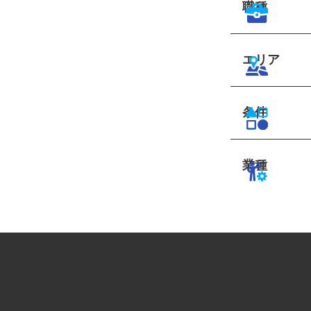
職種
エリア
条件
業種