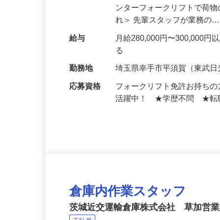
仕事内容
倉庫（荷捌き場、前室）で
ンターフォークリフトで荷物
れ＞ 先輩スタッフが業務の
給与
月給280,000円〜300,
る
勤務地
埼玉県幸手市平須賀（東武日
応募資格
フォークリフト免許お持ち
活躍中！ ★学歴不問 ★
倉庫内作業スタッフ