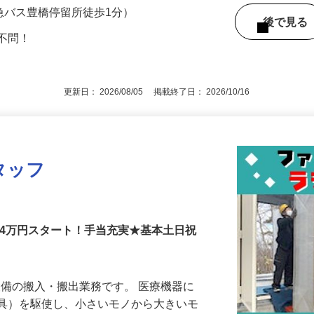
の他年齢・経験・スキルに準じ応相談）
茨急バス豊橋停留所徒歩1分）
後で見
格不問！
更新日： 2026/08/05 掲載終了日： 2026/10/16
タッフ
】
24万円スタート！手当充実★基本土日祝