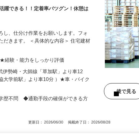
業所
に活躍できる！！定着率バツグン！休憩は
下ろし、仕分け作業をお願いします。フォ
ただきます。 ＜具体的な内容＞ 住宅建材
…
00円 ★経験・能力をしっかり評価
（東武伊勢崎・大師線「草加駅」より車12
協大学前駅」より車10分 ）★車・バイク
後で見
◆学歴不問 ◆通勤手段の確保ができる方
更新日： 2026/06/30 掲載終了日： 2026/08/28