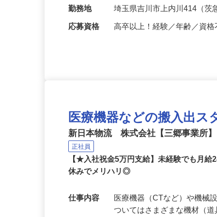
給与
月給230,000円以上（そ
勤務地
埼玉県吉川市上内川414（
応募資格
高卒以上！経験／年齢／資
医療機器などの搬入出ス
新日本物流 株式会社【三郷事業所
正社員
【★入社祝金5万円支給】未経験でも月給
休みでメリハリ◎