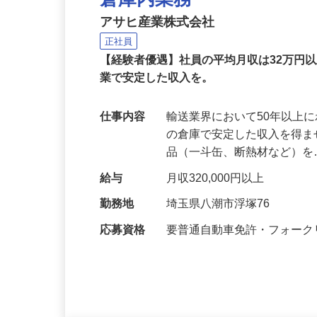
倉庫内業務
アサヒ産業株式会社
正社員
【経験者優遇】社員の平均月収は32万円
業で安定した収入を。
仕事内容
輸送業界において50年以上
の倉庫で安定した収入を得ま
品（一斗缶、断熱材など）
給与
月収320,000円以上
勤務地
埼玉県八潮市浮塚76
応募資格
要普通自動車免許・フォー