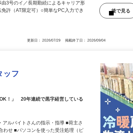
駅」から車で15分）
外事由3号のイ／長期勤続によるキャリア形
転免許（AT限定可）○簡単なPC入力でき
後で見
更新日： 2026/07/29 掲載終了日： 2026/09/04
タッフ
勤OK！」 20年連続で黒字経営している