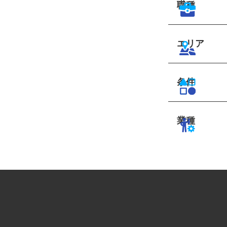
職種
エリア
条件
業種