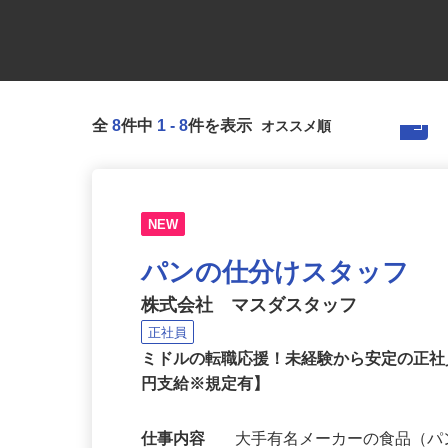
全
8
件中
1
-
8
件を表示
NEW
パンの仕分けスタッフ
株式会社 マスダスタッフ
正社員
ミドルの転職応援！未経験から安定の正
円支給※規定有】