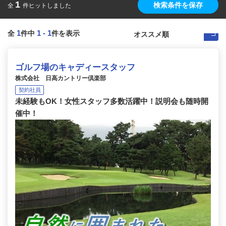
1
検索条件を保存
全
件ヒットしました
1
1
-
1
全
件中
件を表示
ゴルフ場のキャディースタッフ
株式会社 日高カントリー倶楽部
契約社員
未経験もOK！女性スタッフ多数活躍中！説明会も随時開
催中！