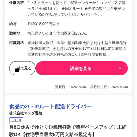
仕事内容
2t・3tトラックを使って、配送センターからコンビニ各店舗
へ食品を届けます。 ★固定ルート ★全ての製品に台車がつ
いているので転がしていくだけ ★パワーゲ…
給与
月給318,000円以上
勤務地
埼玉県さいたま市岩槻区末田2398-1
応募資格
未経験者大歓迎 ※準中型自動車免許または中型自動車免許
（8t未満限定）をお持ちの方★2017年3月12日以前に取得の
普通自動車免許お持ちの方OK（資格取得支援制…
詳細を見る
後で見る
更新日： 2026/07/30 掲載終了日： 2026/10/30
食品の2t・3tルート配送ドライバー
株式会社マスダ運輸
正社員
月8日休みでゆとり◎業績好調で毎年ベースアップ！未経
験OK【住宅手当最大5万円支給※規定有】