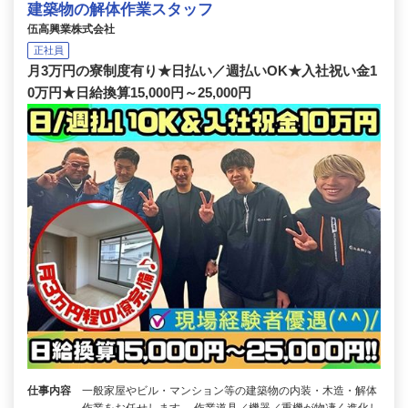
建築物の解体作業スタッフ
伍高興業株式会社
正社員
月3万円の寮制度有り★日払い／週払いOK★入社祝い金1
0万円★日給換算15,000円～25,000円
仕事内容
一般家屋やビル・マンション等の建築物の内装・木造・解体
作業をお任せします。 作業道具／機器／重機が物凄く進化し