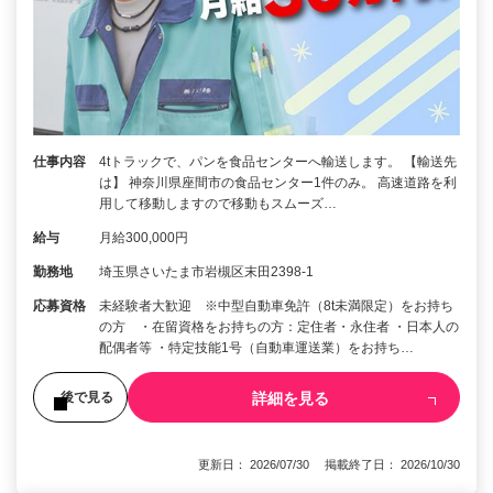
仕事内容
4tトラックで、パンを食品センターへ輸送します。 【輸送先
は】 神奈川県座間市の食品センター1件のみ。 高速道路を利
用して移動しますので移動もスムーズ…
給与
月給300,000円
勤務地
埼玉県さいたま市岩槻区末田2398-1
応募資格
未経験者大歓迎 ※中型自動車免許（8t未満限定）をお持ち
の方 ・在留資格をお持ちの方：定住者・永住者 ・日本人の
配偶者等 ・特定技能1号（自動車運送業）をお持ち…
詳細を見る
後で見る
更新日： 2026/07/30 掲載終了日： 2026/10/30