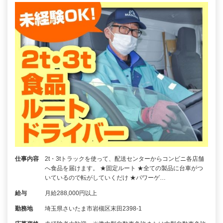
仕事内容
2t・3tトラックを使って、配送センターからコンビニ各店舗
へ食品を届けます。 ★固定ルート ★全ての製品に台車がつ
いているので転がしていくだけ ★パワーゲ…
給与
月給288,000円以上
勤務地
埼玉県さいたま市岩槻区末田2398-1