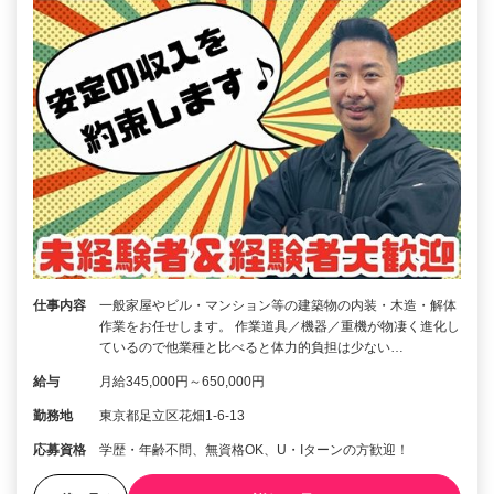
仕事内容
一般家屋やビル・マンション等の建築物の内装・木造・解体
作業をお任せします。 作業道具／機器／重機が物凄く進化し
ているので他業種と比べると体力的負担は少ない…
給与
月給345,000円～650,000円
勤務地
東京都足立区花畑1-6-13
応募資格
学歴・年齢不問、無資格OK、U・Iターンの方歓迎！