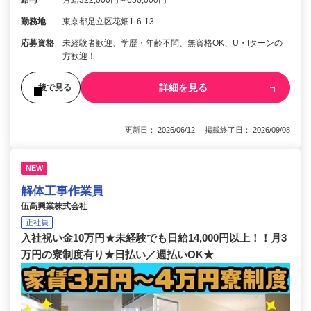
勤務地
東京都足立区花畑1-6-13
応募資格
未経験者歓迎、学歴・年齢不問、無資格OK、U・Iターンの
方歓迎！
詳細を見る
後で見る
更新日： 2026/06/12 掲載終了日： 2026/09/08
NEW
解体工事作業員
伍高興業株式会社
正社員
入社祝い金10万円★未経験でも日給14,000円以上！！月3
万円の寮制度有り★日払い／週払いOK★