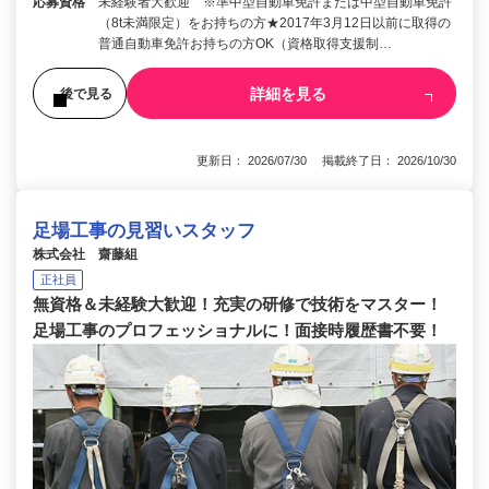
応募資格
未経験者大歓迎 ※準中型自動車免許または中型自動車免許
（8t未満限定）をお持ちの方★2017年3月12日以前に取得の
普通自動車免許お持ちの方OK（資格取得支援制…
詳細を見る
後で見る
更新日： 2026/07/30 掲載終了日： 2026/10/30
足場工事の見習いスタッフ
株式会社 齋藤組
正社員
無資格＆未経験大歓迎！充実の研修で技術をマスター！
足場工事のプロフェッショナルに！面接時履歴書不要！