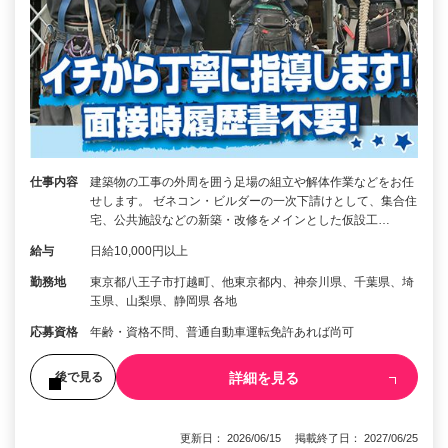
仕事内容
建築物の工事の外周を囲う足場の組立や解体作業などをお任
せします。 ゼネコン・ビルダーの一次下請けとして、集合住
宅、公共施設などの新築・改修をメインとした仮設工…
給与
日給10,000円以上
勤務地
東京都八王子市打越町、他東京都内、神奈川県、千葉県、埼
玉県、山梨県、静岡県 各地
応募資格
年齢・資格不問、普通自動車運転免許あれば尚可
詳細を見る
後で見る
更新日： 2026/06/15 掲載終了日： 2027/06/25