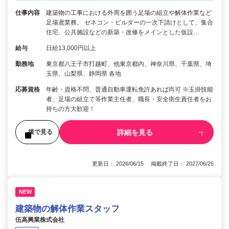
仕事内容
建築物の工事における外周を囲う足場の組立や解体作業など
足場鳶業務。 ゼネコン・ビルダーの一次下請けとして、集合
住宅、公共施設などの新築・改修をメインとした仮設…
給与
日給13,000円以上
勤務地
東京都八王子市打越町、他東京都内、神奈川県、千葉県、埼
玉県、山梨県、静岡県 各地
応募資格
年齢・資格不問、普通自動車運転免許あれば尚可 ※玉掛技能
者、足場の組立て等作業主任者、職長・安全衛生責任者をお
持ちの方大歓迎！
詳細を見る
後で見る
更新日： 2026/06/15 掲載終了日： 2027/06/25
NEW
建築物の解体作業スタッフ
伍高興業株式会社