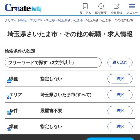
後で見る
閲覧履歴
会員登録
メニュー
クリエイト転職・求人TOP
＞
埼玉県
＞
埼玉県さいたま市
＞
埼玉県さいたま市・その他の転職・求
埼玉県さいたま市・その他の転職・求人情報
検索条件の設定
絞り込む
職種
指定しない
選択
エリア
埼玉県さいたま市(すべて)
選択
条件
履歴書不要
選択
業種
指定しない
選択