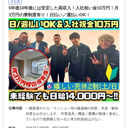
正社員
5年後10年後には安定した高収入！入社祝い金10万円！月
3万円の寮制度有り！日払い／週払いOK！
仕事内容
一般家屋やビル・マンション等の建築物の内装・木造・解体
作業をお任せします。 作業道具／機器／重機が物凄く進化し
ているので他業種と比べると体力的負担は少ない…
給与
月給322,000円～650,000円