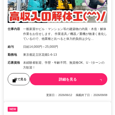
仕事内容
一般家屋やビル・マンション等の建築物の内装・木造・解体
作業をお任せします。 作業道具／機器／重機が物凄く進化し
ているので、他業種と比べると体力的負担は少な…
給与
日給14,000円～25,000円
勤務地
東京都足立区花畑1-6-13
応募資格
未経験者歓迎、学歴・年齢不問、無資格OK、U・Iターンの
方歓迎！
詳細を見る
後で見る
更新日： 2026/06/12 掲載終了日： 2026/09/08
NEW