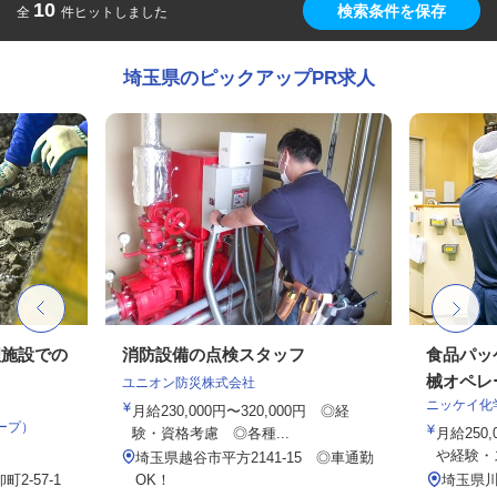
10
検索条件を保存
全
件ヒットしました
埼玉県のピックアップPR求人
理施設での
消防設備の点検スタッフ
食品パッ
械オペレ
ユニオン防災株式会社
ニッケイ化
月給230,000円〜320,000円 ◎経
ープ）
験・資格考慮 ◎各種...
月給250,
や経験・ス
埼玉県越谷市平方2141-15 ◎車通勤
2-57-1
OK！
埼玉県川