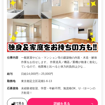
仕事内容
一般家屋やビル・マンション等の建築物の内装・木造・解体
作業をお任せします。 作業道具／機器／重機が物凄く進化し
ているので、他業種と比べると体力的負担は少な…
給与
日給14,000円～25,000円
勤務地
東京都足立区花畑1-6-13
応募資格
未経験者歓迎、学歴・年齢不問、無資格OK、U・Iターンの
方歓迎！
詳細を見る
後で見る