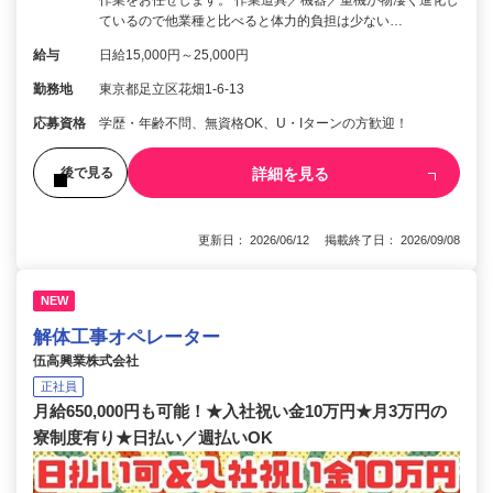
ているので他業種と比べると体力的負担は少ない…
給与
日給15,000円～25,000円
勤務地
東京都足立区花畑1-6-13
応募資格
学歴・年齢不問、無資格OK、U・Iターンの方歓迎！
詳細を見る
後で見る
更新日： 2026/06/12 掲載終了日： 2026/09/08
NEW
解体工事オペレーター
伍高興業株式会社
正社員
月給650,000円も可能！★入社祝い金10万円★月3万円の
寮制度有り★日払い／週払いOK