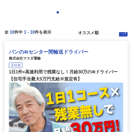
10
1
-
10
全
件中
件を表示
パンの4tセンター間輸送ドライバー
株式会社マスダ運輸
正社員
1日1件×高速利用で残業なし！月給30万の4tドライバー
【住宅手当最大5万円支給※規定有】