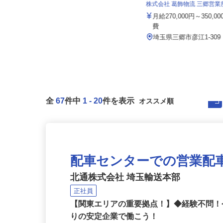
坂戸防災 株式会社
株式会社 葛飾物流 三郷営
月給250,000円以上（未経験者）／
月給350,000円以上（...
月給270,000円～350,
費
埼玉県坂戸市三光町36-1（東武東上
線「坂戸駅」徒歩5分）
埼玉県三郷市彦江1-30
全
67
件中
1
-
20
件を表示
配車センターでの営業配
北通株式会社 埼玉輸送本部
正社員
【関東エリアの重要拠点！】◆経験不問