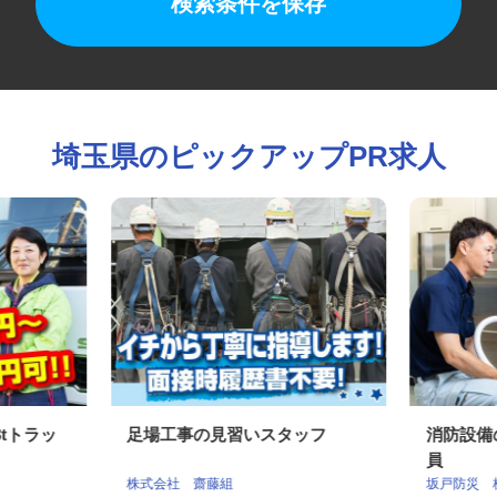
検索条件を保存
埼玉県のピックアップPR求人
3tトラッ
足場工事の見習いスタッフ
消防設
員