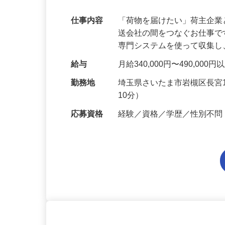
りの安定企業で働こう！
仕事内容
「荷物を届けたい」荷主企
送会社の間をつなぐお仕事
専門システムを使って収集
給与
月給340,000円〜490,000
勤務地
埼玉県さいたま市岩槻区長宮
10分）
応募資格
経験／資格／学歴／性別不