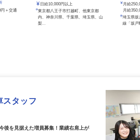
株式会社 齋藤組
坂戸防災
業所
日給10,000円以上
月給2
000円＋交通
月給35
東京都八王子市打越町、他東京都
内、神奈川県、千葉県、埼玉県、山
埼玉県
9
梨...
線「坂
車スタッフ
！今後を見据えた増員募集！業績右肩上が