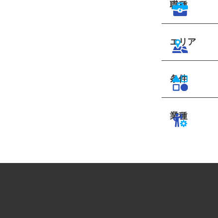
職種
エリア
条件
業種