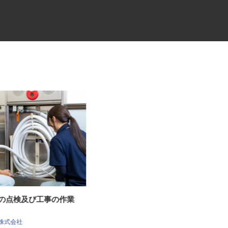
備の点検及び工事の作業
業務用食材などの2t・3tトラッ
クドライバー