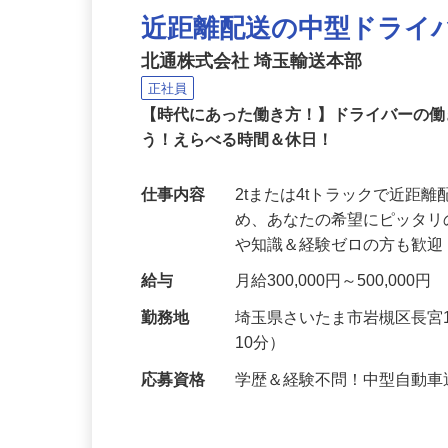
近距離配送の中型ドライ
北通株式会社 埼玉輸送本部
正社員
【時代にあった働き方！】ドライバーの
う！えらべる時間＆休日！
仕事内容
2tまたは4tトラックで近
め、あなたの希望にピッタ
や知識＆経験ゼロの方も歓迎
給与
月給300,000円～500,000円
勤務地
埼玉県さいたま市岩槻区長宮
10分）
応募資格
学歴＆経験不問！中型自動