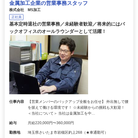
金属加工企業の営業事務スタッフ
株式会社 MS加工
正社員
基本定時退社の営業事務／未経験者歓迎／将来的にはバ
ックオフィスのオールラウンダーとして活躍！
仕事内容
【営業メンバーのバックアップ全般をお任せ】 外出無しで腰
を据えて働ける環境です！ ☆未経験からの挑戦も大歓迎！
＜当社について＞ 当社は金属加工を中…
給与
月給220,000円〜360,000円
勤務地
埼玉県さいたま市岩槻区釣上268（★車通勤可）