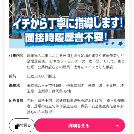
仕事内容
建築物の工事における外周を囲う足場の組立や解体作業など
足場鳶業務。 ゼネコン・ビルダーの一次下請けとして、集合
住宅、公共施設などの新築・改修をメインとした仮設…
給与
日給13,000円以上
勤務地
東京都八王子市打越町、他東京都内、神奈川県、千葉県、埼
玉県、山梨県、静岡県 各地
応募資格
年齢・資格不問、普通自動車運転免許あれば尚可 ※玉掛技能
者、足場の組立て等作業主任者、職長・安全衛生責任者をお
持ちの方大歓迎！
詳細を見る
後で見る