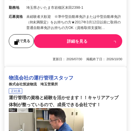
勤務地
埼玉県さいたま市岩槻区末田2398-1
応募資格
未経験者大歓迎 ※準中型自動車免許または中型自動車免許
（8t未満限定）をお持ちの方★2017年3月12日以前に取得の
普通自動車免許お持ちの方OK（資格取得支援制…
詳細を見る
後で見る
更新日： 2026/07/30 掲載終了日： 2026/10/30
物流会社の運行管理スタッフ
株式会社筑波物流 埼玉営業所
正社員
運行管理の資格と経験を活かせます！！キャリアアップ
体制が整っているので、成長できる会社です！