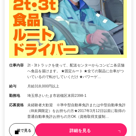
仕事内容
2t・3tトラックを使って、配送センターからコンビニ各店舗
へ食品を届けます。 ★固定ルート ★全ての製品に台車がつ
いているので転がしていくだけ ★パワーゲ…
給与
月給318,000円以上
勤務地
埼玉県さいたま市岩槻区末田2398-1
応募資格
未経験者大歓迎 ※準中型自動車免許または中型自動車免許
（8t未満限定）をお持ちの方★2017年3月12日以前に取得の
普通自動車免許お持ちの方OK（資格取得支援制…
詳細を見る
後で見る