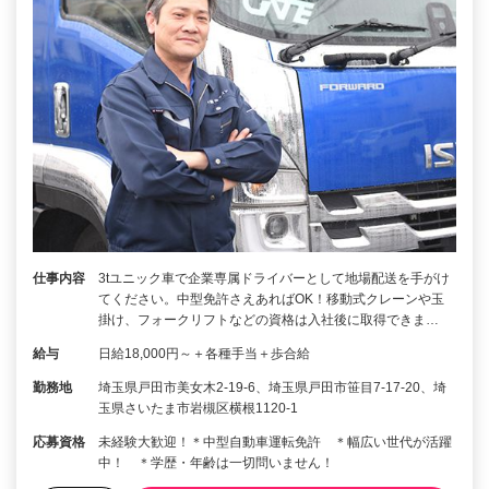
仕事内容
3tユニック車で企業専属ドライバーとして地場配送を手がけ
てください。中型免許さえあればOK！移動式クレーンや玉
掛け、フォークリフトなどの資格は入社後に取得できま…
給与
日給18,000円～＋各種手当＋歩合給
勤務地
埼玉県戸田市美女木2-19-6、埼玉県戸田市笹目7-17-20、埼
玉県さいたま市岩槻区横根1120-1
応募資格
未経験大歓迎！＊中型自動車運転免許 ＊幅広い世代が活躍
中！ ＊学歴・年齢は一切問いません！