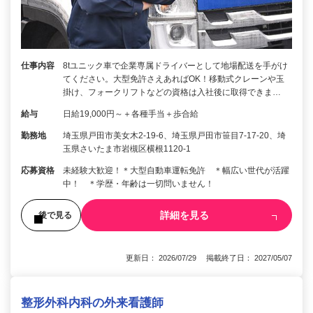
仕事内容
8tユニック車で企業専属ドライバーとして地場配送を手がけ
てください。大型免許さえあればOK！移動式クレーンや玉
掛け、フォークリフトなどの資格は入社後に取得できま…
給与
日給19,000円～＋各種手当＋歩合給
勤務地
埼玉県戸田市美女木2-19-6、埼玉県戸田市笹目7-17-20、埼
玉県さいたま市岩槻区横根1120-1
応募資格
未経験大歓迎！＊大型自動車運転免許 ＊幅広い世代が活躍
中！ ＊学歴・年齢は一切問いません！
詳細を見る
後で見る
更新日： 2026/07/29 掲載終了日： 2027/05/07
整形外科内科の外来看護師