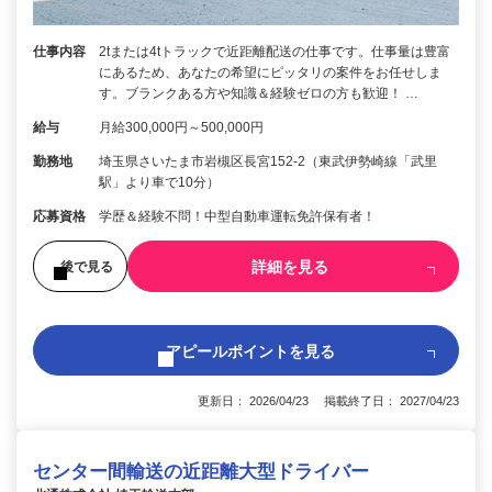
仕事内容
2tまたは4tトラックで近距離配送の仕事です。仕事量は豊富
にあるため、あなたの希望にピッタリの案件をお任せしま
す。ブランクある方や知識＆経験ゼロの方も歓迎！ …
給与
月給300,000円～500,000円
勤務地
埼玉県さいたま市岩槻区長宮152-2（東武伊勢崎線「武里
駅」より車で10分）
応募資格
学歴＆経験不問！中型自動車運転免許保有者！
詳細を見る
後で見る
アピールポイントを見る
更新日： 2026/04/23 掲載終了日： 2027/04/23
センター間輸送の近距離大型ドライバー