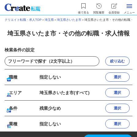
後で見る
閲覧履歴
会員登録
メニュー
クリエイト転職・求人TOP
＞
埼玉県
＞
埼玉県さいたま市
＞
埼玉県さいたま市・その他の転職・求
埼玉県さいたま市・その他の転職・求人情報
検索条件の設定
絞り込む
職種
指定しない
選択
エリア
埼玉県さいたま市(すべて)
選択
条件
残業少なめ
選択
業種
指定しない
選択