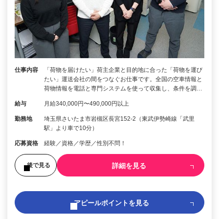
仕事内容
「荷物を届けたい」荷主企業と目的地に合った「荷物を運び
たい」運送会社の間をつなぐお仕事です。全国の空車情報と
荷物情報を電話と専門システムを使って収集し、条件を調…
給与
月給340,000円〜490,000円以上
勤務地
埼玉県さいたま市岩槻区長宮152-2（東武伊勢崎線「武里
駅」より車で10分）
応募資格
経験／資格／学歴／性別不問！
詳細を見る
後で見る
アピールポイントを見る