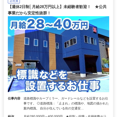
正社員
【週休2日制│月給28万円以上】未経験者歓迎！ ★公共
事業だから安定性抜群！
仕事内容
道路標識やカーブミラー、ガードレールなどを設置するお仕
事です。 ◎道路標識：「止まれ」の標識や、地図の描かれた
案内標識。 自分が住んでいる街の交通安…
給与
月給280,000円～400,000円 ★役割・役職・在籍年数が上