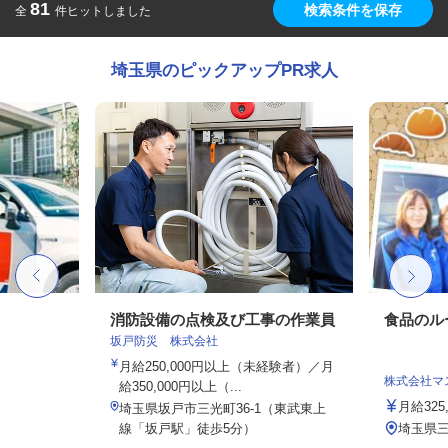
81
検索条件を保存
全
件ヒットしました
埼玉県のピックアップPR求人
消防設備の点検及び工事の作業員
食品のル
坂戸防災 株式会社
月給250,000円以上（未経験者）／月
株式会社マ
給350,000円以上（...
月給325
埼玉県坂戸市三光町36-1（東武東上
線「坂戸駅」徒歩5分）
埼玉県三