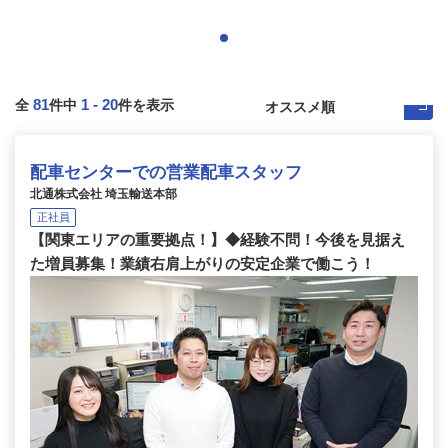
81
1
-
20
全
件中
件を表示
配車センターでの営業配車スタッフ
北通株式会社 埼玉輸送本部
正社員
【関東エリアの重要拠点！】◆経験不問！今後を見据え
た増員募集！業績右肩上がりの安定企業で働こう！