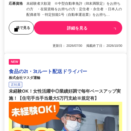
応募資格
未経験者大歓迎 ※中型自動車免許（8t未満限定）をお持ち
の方 ・在留資格をお持ちの方：定住者・永住者 ・日本人の
配偶者等 ・特定技能1号（自動車運送業）をお持ち…
詳細を見る
後で見る
更新日： 2026/07/30 掲載終了日： 2026/10/30
NEW
食品の2t・3tルート配送ドライバー
株式会社マスダ運輸
正社員
未経験OK！女性活躍中◎業績好調で毎年ベースアップ実
施！【住宅手当手当最大5万円支給※規定有】