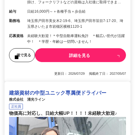
掛け、フォークリフトなどの資格は入社後に取得できま…
給与
日給16,000円～＋各種手当＋歩合給
勤務地
埼玉県戸田市美女木2-19-6、埼玉県戸田市笹目7-17-20、埼
玉県さいたま市岩槻区横根1120-1
応募資格
未経験大歓迎！＊中型自動車運転免許 ＊幅広い世代が活躍
中！ ＊学歴・年齢は一切問いません！
詳細を見る
後で見る
更新日： 2026/07/29 掲載終了日： 2027/05/07
建築資材の中型ユニック専属便ドライバー
株式会社 清光ライン
正社員
物価高に対応し、日給大幅UP！！！！未経験大歓迎♪