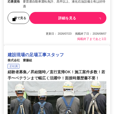
応募資格
要普通自動車運転免許、高卒以上、液化石油設備士有は好待
遇
詳細を見る
後で見る
更新日： 2026/07/23 掲載終了日： 2026/08/07
掲載終了まであと1日
建設現場の足場工事スタッフ
株式会社 齋藤組
正社員
経験者募集／昇給随時／直行直帰OK！施工案件多数！若
手〜ベテランまで幅広く活躍中！面接時履歴書不要！