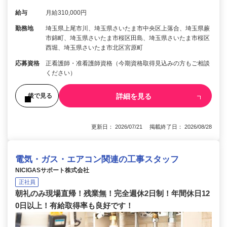
給与
月給310,000円
勤務地
埼玉県上尾市川、埼玉県さいたま市中央区上落合、埼玉県蕨
市錦町、埼玉県さいたま市桜区田島、埼玉県さいたま市桜区
西堀、埼玉県さいたま市北区宮原町
応募資格
正看護師・准看護師資格（今期資格取得見込みの方もご相談
ください）
詳細を見る
後で見る
更新日： 2026/07/21 掲載終了日： 2026/08/28
電気・ガス・エアコン関連の工事スタッフ
NICIGASサポート株式会社
正社員
朝礼のみ現場直帰！残業無！完全週休2日制！年間休日12
0日以上！有給取得率も良好です！