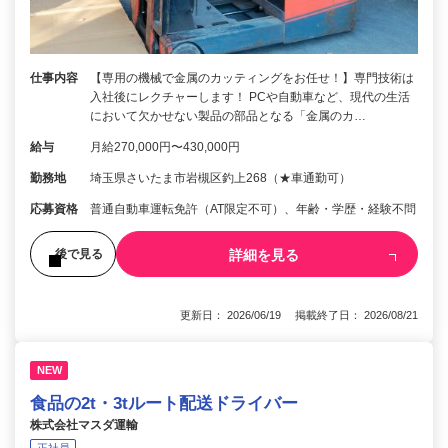
仕事内容
【専用の機械で金属のカッティングをお任せ！】専門技術は
入社後にレクチャーします！ PCや自動車など、現代の生活
において欠かせない製品の部品となる「金属のカ…
給与
月給270,000円〜430,000円
勤務地
埼玉県さいたま市岩槻区釣上268（★車通勤可）
応募資格
普通自動車運転免許（AT限定不可）、年齢・学歴・経験不問
詳細を見る
後で見る
更新日： 2026/06/19 掲載終了日： 2026/08/21
NEW
食品の2t・3tルート配送ドライバー
株式会社マスダ運輸