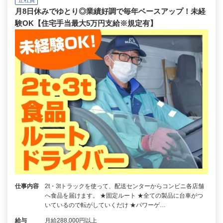
正社員
月8日休みでゆとり◎業績好調で毎年ベースアップ！未経
験OK【住宅手当最大5万円支給※規定有】
仕事内容
2t・3tトラックを使って、配送センターからコンビニ各店舗
へ食品を届けます。 ★固定ルート ★全ての製品に台車がつ
いているので転がしていくだけ ★パワーゲ…
給与
月給288,000円以上