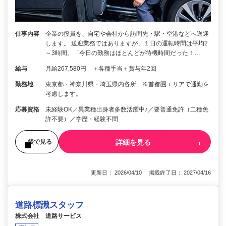
仕事内容
企業の役員を、自宅や会社から訪問先・駅・空港などへ送迎
します。 送迎業務ではありますが、１日の運転時間は平均2
～3時間。「今日の勤務はほとんどが待機時間だった！…
給与
月給267,580円 ＋各種手当＋賞与年2回
勤務地
東京都・神奈川県・埼玉県内各所 ※首都圏エリアで通勤を
考慮します。
応募資格
未経験OK／異業種出身者多数活躍中♪／要普通免許（二種免
許不要）／学歴・経験不問
詳細を見る
後で見る
更新日： 2026/04/10 掲載終了日： 2027/04/16
道路標識スタッフ
株式会社 道路サービス