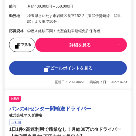
給与
月給400,000円～550,000円
勤務地
埼玉県さいたま市岩槻区長宮152-2（東武伊勢崎線「武里
駅」より車で10分）
応募資格
学歴＆経験不問！大型自動車運転免許保有者！
詳細を見る
後で見る
アピールポイントを見る
更新日： 2026/04/23 掲載終了日： 2027/04/23
NEW
パンの4tセンター間輸送ドライバー
株式会社マスダ運輸
正社員
1日1件×高速利用で残業なし！月給30万の4tドライバー