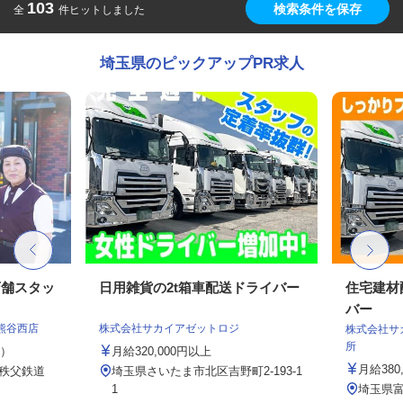
103
検索条件を保存
全
件ヒットしました
埼玉県のピックアップPR求人
店舗スタッ
日用雑貨の2t箱車配送ドライバー
住宅建材
バー
熊谷西店
株式会社サカイアゼットロジ
株式会社サ
所
定）
月給320,000円以上
月給380
（秩父鉄道
埼玉県さいたま市北区吉野町2-193-1
.
1
埼玉県富