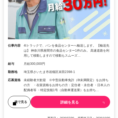
仕事内容
4tトラックで、パンを食品センターへ輸送します。 【輸送先
は】 神奈川県座間市の食品センター1件のみ。 高速道路を利
用して移動しますので移動もスムーズ…
給与
月給300,000円
勤務地
埼玉県さいたま市岩槻区末田2398-1
応募資格
未経験者大歓迎 ※中型自動車免許（8t未満限定）をお持ち
の方 ・在留資格をお持ちの方：定住者・永住者 ・日本人の
配偶者等 ・特定技能1号（自動車運送業）をお持ち…
詳細を見る
後で見る