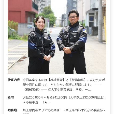
仕事内容
今回募集するのは【機械警備】と【警備輸送】。あなたの希
望や適性に応じて、どちらかの部署に配属します。 ――
《機械警備》―― 個人宅や商業施設、学校、一…
給与
月給206,800円～月給241,200円（大卒以上232,000円以上）
＋各種手当 《★…
勤務地
埼玉県内各エリアでの勤務 （埼玉県内いずれかの事業所へ