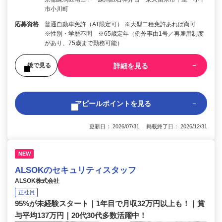
市小川町
応募資格
普通自動車免許（AT限定可） ※大型二種免許あれば尚可
※性別・学歴不問 ※65歳定年（例外事由1号／再雇用制度
があり、75歳まで勤務可能）
詳細を見る
後で見る
アピールポイントを見る
更新日： 2026/07/31 掲載終了日： 2026/12/31
NEW
ALSOKのセキュリティスタッフ
ALSOK株式会社
正社員
95%が未経験スタート｜1年目で月収32万円以上も！｜賞
与平均137万円｜20代30代多数活躍中！