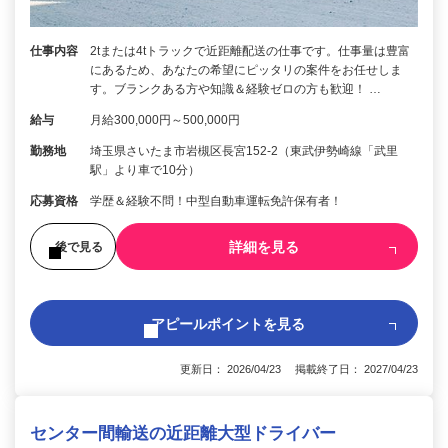
仕事内容
2tまたは4tトラックで近距離配送の仕事です。仕事量は豊富
にあるため、あなたの希望にピッタリの案件をお任せしま
す。ブランクある方や知識＆経験ゼロの方も歓迎！ …
給与
月給300,000円～500,000円
勤務地
埼玉県さいたま市岩槻区長宮152-2（東武伊勢崎線「武里
駅」より車で10分）
応募資格
学歴＆経験不問！中型自動車運転免許保有者！
詳細を見る
後で見る
アピールポイントを見る
更新日： 2026/04/23 掲載終了日： 2027/04/23
センター間輸送の近距離大型ドライバー