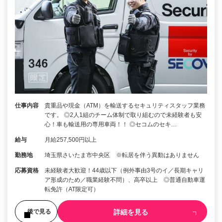
仕事内容
貴重品や現金（ATM）を輸送するセキュリティスタッフ業務
です。 ◎2人1組のチーム体制で取り組むので未経験者も安
心！車も輸送用の専用車両！！ ◎セコムのセキ…
給与
月給257,500円以上
勤務地
埼玉県さいたま市中央区 ※転居を伴う異動はありません
応募資格
未経験者大歓迎！44歳以下（例外事由3号のイ／長期キャリ
ア形成のため／職業経験不問）、高卒以上 ◎普通自動車運
転免許（AT限定可）
詳細を見る
後で見る