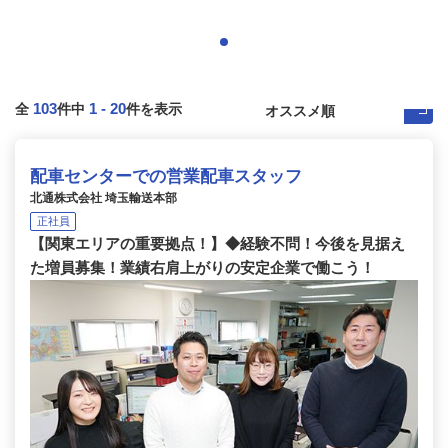
103
1
-
20
全
件中
件を表示
配車センターでの営業配車スタッフ
北通株式会社 埼玉輸送本部
正社員
【関東エリアの重要拠点！】◆経験不問！今後を見据え
た増員募集！業績右肩上がりの安定企業で働こう！