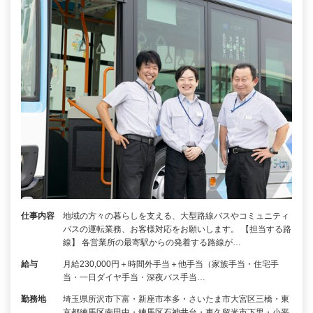
仕事内容
地域の方々の暮らしを支える、大型路線バスやコミュニティ
バスの運転業務、お客様対応をお願いします。 【担当する路
線】 各営業所の最寄駅からの発着する路線が…
給与
月給230,000円＋時間外手当＋他手当（家族手当・住宅手
当・一日ダイヤ手当・深夜バス手当…
勤務地
埼玉県所沢市下富・新座市本多・さいたま市大宮区三橋・東
京都練馬区南田中・練馬区石神井台・東久留米市下里・小平