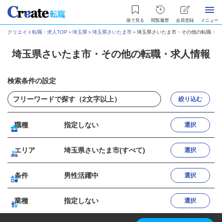
後で見る
閲覧履歴
会員登録
メニュー
クリエイト転職・求人TOP
＞
埼玉県
＞
埼玉県さいたま市
＞
埼玉県さいたま市・その他の転職・求
埼玉県さいたま市・その他の転職・求人情報
検索条件の設定
絞り込む
職種
指定しない
選択
エリア
埼玉県さいたま市(すべて)
選択
条件
男性活躍中
選択
業種
指定しない
選択