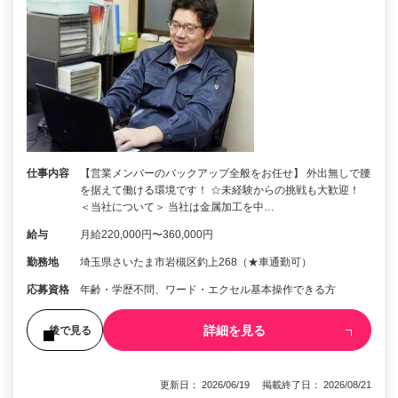
仕事内容
【営業メンバーのバックアップ全般をお任せ】 外出無しで腰
を据えて働ける環境です！ ☆未経験からの挑戦も大歓迎！
＜当社について＞ 当社は金属加工を中…
給与
月給220,000円〜360,000円
勤務地
埼玉県さいたま市岩槻区釣上268（★車通勤可）
応募資格
年齢・学歴不問、ワード・エクセル基本操作できる方
詳細を見る
後で見る
更新日： 2026/06/19 掲載終了日： 2026/08/21