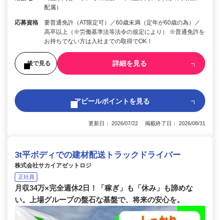
配属）
応募資格
要普通免許（AT限定可）／60歳未満（定年が60歳の為）／
高卒以上（※労働基準法等法令の規定により） ※普通免許を
お持ちでない方は入社までの取得でOK！
詳細を見る
後で見る
アピールポイントを見る
更新日： 2026/07/22 掲載終了日： 2026/08/31
3t平ボディでの建材配送トラックドライバー
株式会社サカイアゼットロジ
正社員
月収34万×完全週休2日！「稼ぎ」も「休み」も諦めな
い。上場グループの盤石な基盤で、将来の安心を。