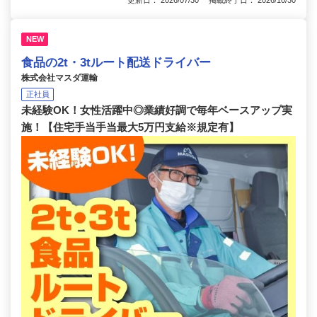
更新日： 2026/07/30 掲載終了日： 2026/10/30
NEW
食品の2t・3tルート配送ドライバー
株式会社マスダ運輸
正社員
未経験OK！女性活躍中◎業績好調で毎年ベースアップ実
施！【住宅手当手当最大5万円支給※規定有】