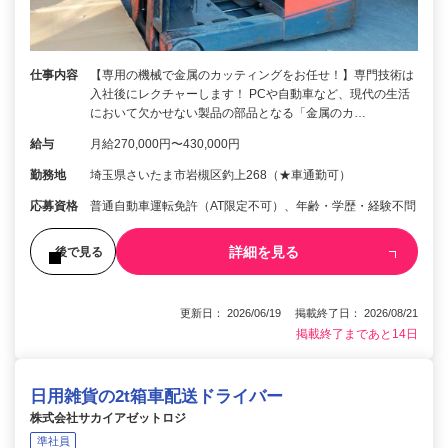
仕事内容
【専用の機械で金属のカッティングをお任せ！】専門技術は
入社後にレクチャーします！ PCや自動車など、現代の生活
において欠かせない製品の部品となる「金属のカ…
給与
月給270,000円〜430,000円
勤務地
埼玉県さいたま市岩槻区釣上268（★車通勤可）
応募資格
普通自動車運転免許（AT限定不可）、年齢・学歴・経験不問
詳細を見る
後で見る
更新日： 2026/06/19 掲載終了日： 2026/08/21
掲載終了まであと14日
日用雑貨の2t箱車配送ドライバー
株式会社サカイアゼットロジ
準社員