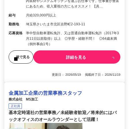
内装材やシステムキッチンを運ぶお仕事です。仕事量が豊富
にあるため、収入重視の方にもオススメ！ 【具…
給与
月給320,000円以上
勤務地
埼玉県さいたま市北区吉野町2-193-11
応募資格
準中型自動車運転免許、又は普通自動車運転免許（2017年3
月11日以前取得）以上 ◎学歴・経験不問！ ◎64歳未満
（例外事由1号）
詳細を見る
後で見る
更新日： 2026/05/19 掲載終了日： 2026/11/19
金属加工企業の営業事務スタッフ
株式会社 MS加工
正社員
基本定時退社の営業事務／未経験者歓迎／将来的にはバ
ックオフィスのオールラウンダーとして活躍！