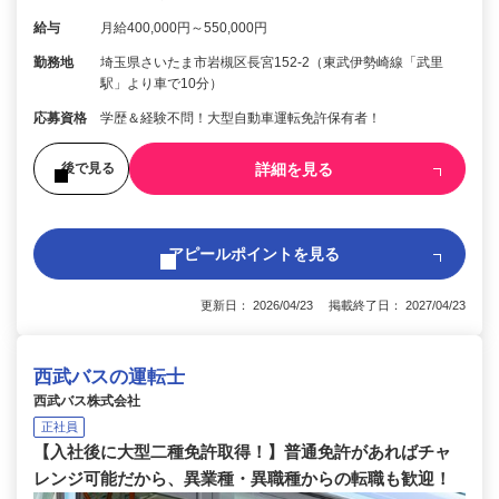
給与
月給400,000円～550,000円
勤務地
埼玉県さいたま市岩槻区長宮152-2（東武伊勢崎線「武里
駅」より車で10分）
応募資格
学歴＆経験不問！大型自動車運転免許保有者！
詳細を見る
後で見る
アピールポイントを見る
更新日： 2026/04/23 掲載終了日： 2027/04/23
西武バスの運転士
西武バス株式会社
正社員
【入社後に大型二種免許取得！】普通免許があればチャ
レンジ可能だから、異業種・異職種からの転職も歓迎！