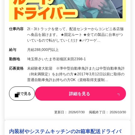
仕事内容
2t・3tトラックを使って、配送センターからコンビニ各店舗
へ食品を届けます。 ★固定ルート ★全ての製品に台車がつ
いているので転がしていくだけ ★パワーゲ…
給与
月給288,000円以上
勤務地
埼玉県さいたま市岩槻区末田2398-1
応募資格
未経験者大歓迎 ※準中型自動車免許または中型自動車免許
（8t未満限定）をお持ちの方★2017年3月12日以前に取得の
普通自動車免許お持ちの方OK（資格取得支援制…
詳細を見る
後で見る
更新日： 2026/07/30 掲載終了日： 2026/10/30
内装材やシステムキッチンの2t箱車配送ドライバ