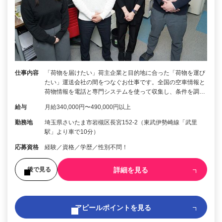
仕事内容
「荷物を届けたい」荷主企業と目的地に合った「荷物を運び
たい」運送会社の間をつなぐお仕事です。全国の空車情報と
荷物情報を電話と専門システムを使って収集し、条件を調…
給与
月給340,000円〜490,000円以上
勤務地
埼玉県さいたま市岩槻区長宮152-2（東武伊勢崎線「武里
駅」より車で10分）
応募資格
経験／資格／学歴／性別不問！
詳細を見る
後で見る
アピールポイントを見る