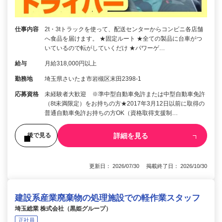
仕事内容
2t・3tトラックを使って、配送センターからコンビニ各店舗
へ食品を届けます。 ★固定ルート ★全ての製品に台車がつ
いているので転がしていくだけ ★パワーゲ…
給与
月給318,000円以上
勤務地
埼玉県さいたま市岩槻区末田2398-1
応募資格
未経験者大歓迎 ※準中型自動車免許または中型自動車免許
（8t未満限定）をお持ちの方★2017年3月12日以前に取得の
普通自動車免許お持ちの方OK（資格取得支援制…
詳細を見る
後で見る
更新日： 2026/07/30 掲載終了日： 2026/10/30
建設系産業廃棄物の処理施設での軽作業スタッフ
埼玉総業 株式会社（黒姫グループ）
正社員