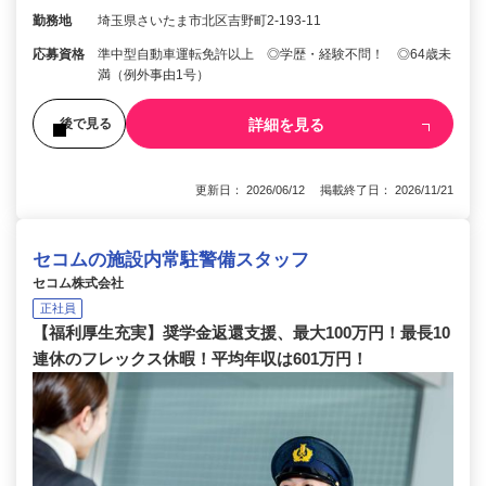
勤務地
埼玉県さいたま市北区吉野町2-193-11
応募資格
準中型自動車運転免許以上 ◎学歴・経験不問！ ◎64歳未
満（例外事由1号）
詳細を見る
後で見る
更新日： 2026/06/12 掲載終了日： 2026/11/21
セコムの施設内常駐警備スタッフ
セコム株式会社
正社員
【福利厚生充実】奨学金返還支援、最大100万円！最長10
連休のフレックス休暇！平均年収は601万円！