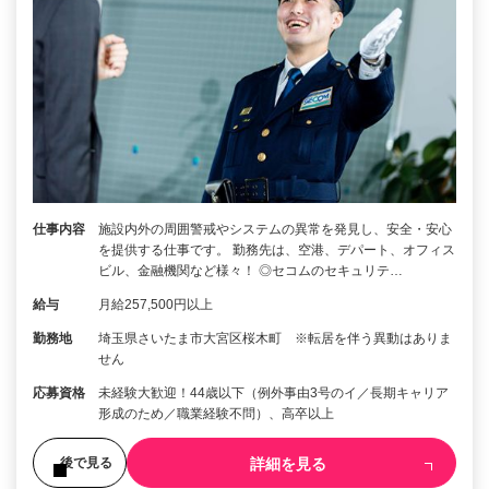
仕事内容
施設内外の周囲警戒やシステムの異常を発見し、安全・安心
を提供する仕事です。 勤務先は、空港、デパート、オフィス
ビル、金融機関など様々！ ◎セコムのセキュリテ…
給与
月給257,500円以上
勤務地
埼玉県さいたま市大宮区桜木町 ※転居を伴う異動はありま
せん
応募資格
未経験大歓迎！44歳以下（例外事由3号のイ／長期キャリア
形成のため／職業経験不問）、高卒以上
詳細を見る
後で見る