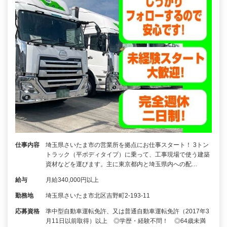
仕事内容
埼玉県さいたま市の営業所を拠点にお仕事スタート！ 3トン
トラック（平ボディタイプ）に乗って、工事現場で使う建築
資材などを運びます。主に東京都内と埼玉県内への配…
給与
月給340,000円以上
勤務地
埼玉県さいたま市北区吉野町2-193-11
応募資格
準中型自動車運転免許、又は普通自動車運転免許（2017年3
月11日以前取得）以上 ◎学歴・経験不問！ ◎64歳未満