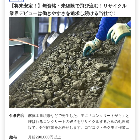
【将来安定！】無資格・未経験で飛び込む！リサイクル
業界デビューは働きやすさを追求し続ける当社で！
仕事内容
解体工事現場などで発生した、主に「コンクリートがら」と
呼ばれるコンクリートの破片をリサイクルするための処理施
設で、分別作業をお任せします。コツコツ・モクモク作業…
給与
月給290,000円以上