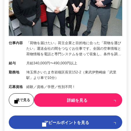
仕事内容
「荷物を届けたい」荷主企業と目的地に合った「荷物を運び
たい」運送会社の間をつなぐお仕事です。全国の空車情報と
荷物情報を電話と専門システムを使って収集し、条件を調…
給与
月給340,000円〜490,000円以上
勤務地
埼玉県さいたま市岩槻区長宮152-2（東武伊勢崎線「武里
駅」より車で10分）
応募資格
経験／資格／学歴／性別不問！
詳細を見る
後で見る
アピールポイントを見る