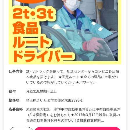
仕事内容
2t・3tトラックを使って、配送センターからコンビニ各店舗
へ食品を届けます。 ★固定ルート ★全ての製品に台車がつ
いているので転がしていくだけ ★パワーゲ…
給与
月給318,000円以上
勤務地
埼玉県さいたま市岩槻区末田2398-1
応募資格
未経験者大歓迎 ※準中型自動車免許または中型自動車免許
（8t未満限定）をお持ちの方★2017年3月12日以前に取得の
普通自動車免許お持ちの方OK（資格取得支援制…