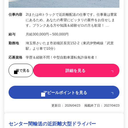
仕事内容
2tまたは4tトラックで近距離配送の仕事です。仕事量は豊富
にあるため、あなたの希望にピッタリの案件をお任せしま
す。ブランクある方や知識＆経験ゼロの方も歓迎！ …
給与
月給300,000円～500,000円
勤務地
埼玉県さいたま市岩槻区長宮152-2（東武伊勢崎線「武里
駅」より車で10分）
応募資格
学歴＆経験不問！中型自動車運転免許保有者！
詳細を見る
後で見る
アピールポイントを見る
更新日： 2026/04/23 掲載終了日： 2027/04/23
センター間輸送の近距離大型ドライバー