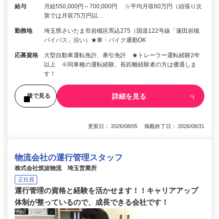
給与
月給550,000円～700,000円 ☆平均月収60万円（頑張り次
第では月収75万円以…
勤務地
埼玉県さいたま市岩槻区馬込275（国道122号線「蓮田岩槻
バイパス」沿い）★車・バイク通勤OK
応募資格
大型自動車運転免許、牽引免許 ★トレーラー運転経験2年
以上 ※同車種の運転経験、長距離経験者の方は優遇しま
す！
詳細を見る
後で見る
更新日： 2026/08/05 掲載終了日： 2026/08/31
物流会社の運行管理スタッフ
株式会社筑波物流 埼玉営業所
正社員
運行管理の資格と経験を活かせます！！キャリアアップ
体制が整っているので、成長できる会社です！