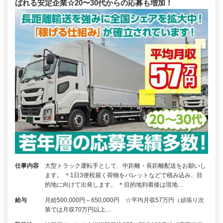
ばれる安定企業☆20〜30代からの応募も増加！
仕事内容
大型トラック運転手として、中距離・長距離配送をお願いし
ます。 ＊1日3便程届く荷物をパレットなどで積み込み、目
的地に向けて出発します。 ＊目的地到着後は現地…
給与
月給500,000円～650,000円 ☆平均月収57万円（頑張り次
第では月収70万円以上…