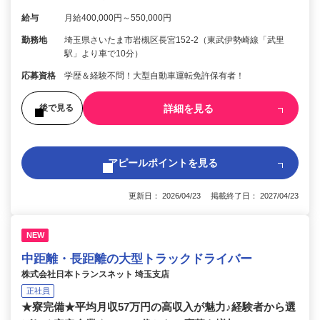
給与
月給400,000円～550,000円
勤務地
埼玉県さいたま市岩槻区長宮152-2（東武伊勢崎線「武里
駅」より車で10分）
応募資格
学歴＆経験不問！大型自動車運転免許保有者！
詳細を見る
後で見る
アピールポイントを見る
更新日： 2026/04/23 掲載終了日： 2027/04/23
NEW
中距離・長距離の大型トラックドライバー
株式会社日本トランスネット 埼玉支店
正社員
★寮完備★平均月収57万円の高収入が魅力♪経験者から選