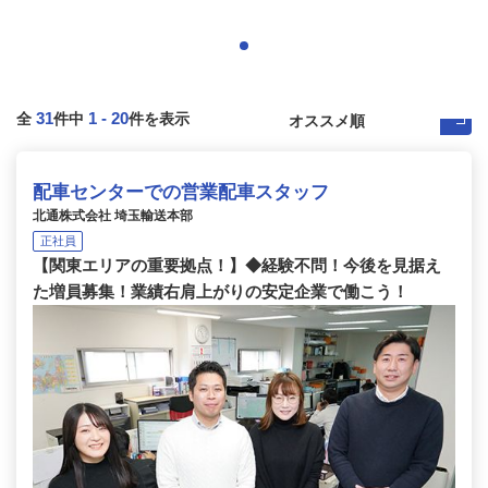
31
1
-
20
全
件中
件を表示
配車センターでの営業配車スタッフ
北通株式会社 埼玉輸送本部
正社員
【関東エリアの重要拠点！】◆経験不問！今後を見据え
た増員募集！業績右肩上がりの安定企業で働こう！