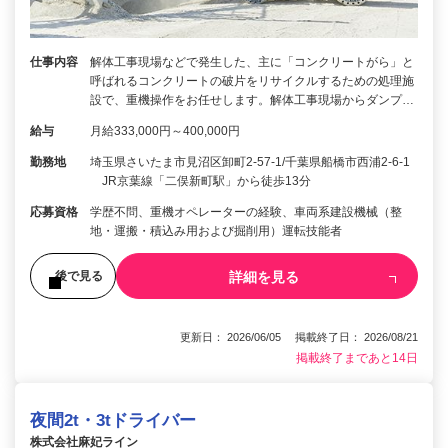
仕事内容
解体工事現場などで発生した、主に「コンクリートがら」と
呼ばれるコンクリートの破片をリサイクルするための処理施
設で、重機操作をお任せします。解体工事現場からダンプ…
給与
月給333,000円～400,000円
勤務地
埼玉県さいたま市見沼区卸町2-57-1/千葉県船橋市西浦2-6-1
JR京葉線「二俣新町駅」から徒歩13分
応募資格
学歴不問、重機オペレーターの経験、車両系建設機械（整
地・運搬・積込み用および掘削用）運転技能者
詳細を見る
後で見る
更新日： 2026/06/05 掲載終了日： 2026/08/21
掲載終了まであと14日
夜間2t・3tドライバー
株式会社麻妃ライン