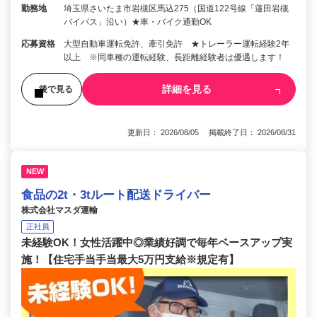
勤務地
埼玉県さいたま市岩槻区馬込275（国道122号線「蓮田岩槻
バイパス」沿い）★車・バイク通勤OK
応募資格
大型自動車運転免許、牽引免許 ★トレーラー運転経験2年
以上 ※同車種の運転経験、長距離経験者は優遇します！
詳細を見る
後で見る
更新日： 2026/08/05 掲載終了日： 2026/08/31
NEW
食品の2t・3tルート配送ドライバー
株式会社マスダ運輸
正社員
未経験OK！女性活躍中◎業績好調で毎年ベースアップ実
施！【住宅手当手当最大5万円支給※規定有】