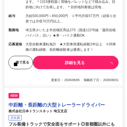
ます。 ＊1日3便程届く荷物をパレットなどで積み込み、目
的地に向けて出発します。 ＊目的地到着後は現地…
給与
月給500,000円～650,000円 ☆平均月収57万円（頑張り次
第では月収70万円以上…
勤務地
埼玉県さいたま市岩槻区馬込275（国道122号線「蓮田岩槻
バイパス」沿い）★車・バイク通勤OK
応募資格
大型自動車運転免許 ★大型車両運転経験2年以上 ※同車
種の運転経験、長距離経験者は優遇します！
詳細を見る
後で見る
更新日： 2026/08/05 掲載終了日： 2026/08/31
NEW
中距離・長距離の大型トレーラードライバー
株式会社日本トランスネット 埼玉支店
正社員
フル装備トラックで安全面をサポート◎首都圏以外にも