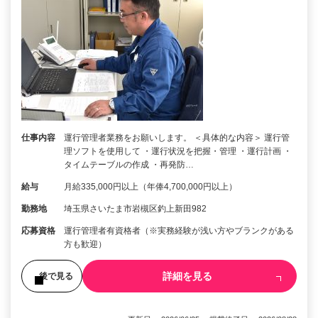
仕事内容
運行管理者業務をお願いします。 ＜具体的な内容＞ 運行管
理ソフトを使用して ・運行状況を把握・管理 ・運行計画 ・
タイムテーブルの作成 ・再発防…
給与
月給335,000円以上（年俸4,700,000円以上）
勤務地
埼玉県さいたま市岩槻区釣上新田982
応募資格
運行管理者有資格者（※実務経験が浅い方やブランクがある
方も歓迎）
詳細を見る
後で見る