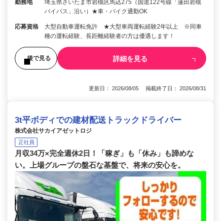
勤務地
埼玉県さいたま市岩槻区馬込275（国道122号線「蓮田岩槻
バイパス」沿い）★車・バイク通勤OK
応募資格
大型自動車運転免許 ★大型車両運転経験2年以上 ※同車
種の運転経験、長距離経験者の方は優遇します！
詳細を見る
後で見る
更新日： 2026/08/05 掲載終了日： 2026/08/31
3t平ボディでの建材配送トラックドライバー
株式会社サカイアゼットロジ
正社員
月収34万×完全週休2日！「稼ぎ」も「休み」も諦めな
い。上場グループの盤石な基盤で、将来の安心を。