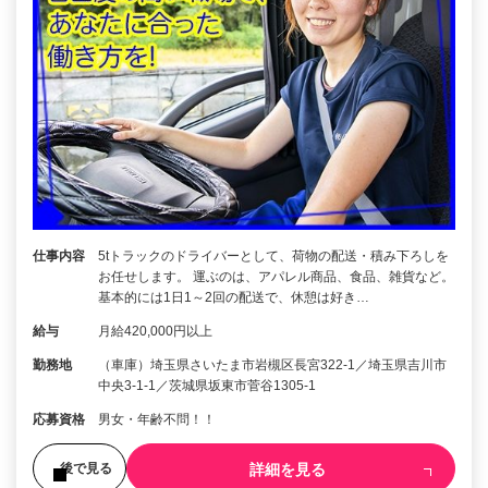
仕事内容
5tトラックのドライバーとして、荷物の配送・積み下ろしを
お任せします。 運ぶのは、アパレル商品、食品、雑貨など。
基本的には1日1～2回の配送で、休憩は好き…
給与
月給420,000円以上
勤務地
（車庫）埼玉県さいたま市岩槻区長宮322-1／埼玉県吉川市
中央3‐1‐1／茨城県坂東市菅谷1305-1
応募資格
男女・年齢不問！！
詳細を見る
後で見る