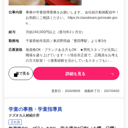
仕事内容
事務や学童指導業務をお願いします。 会社紹介動画配信中！
お気軽にご相談ください。 https://v.classtream.jp/create-gro
u…
給与
月給240,000円以上（賞与年2ヶ月分）
勤務地
千葉県柏市高田／東武野田線「豊四季駅」より車3分
応募資格
無資格OK・ブランクある方もOK ★男性スタッフが元気に
職場を盛り上げています！☆現在非正規で、正職員をお考え
の方大歓迎！ ☆接客経験を活かしているスタッフもい…
詳細を見る
後で見る
更新日： 2026/08/05 掲載終了日： 2027/04/02
学童の事務・学童指導員
クズオカ人材紹介所
正社員