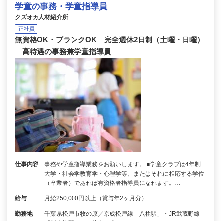
学童の事務・学童指導員
クズオカ人材紹介所
正社員
無資格OK・ブランクOK 完全週休2日制（土曜・日曜）
高待遇の事務兼学童指導員
仕事内容
事務や学童指導業務をお願いします。 ■学童クラブは4年制
大学・社会学教育学・心理学等、またはそれに相応する学位
（卒業者）であれば有資格者指導員になれます。…
給与
月給250,000円以上（賞与年2ヶ月分）
勤務地
千葉県松戸市牧の原／京成松戸線「八柱駅」・JR武蔵野線