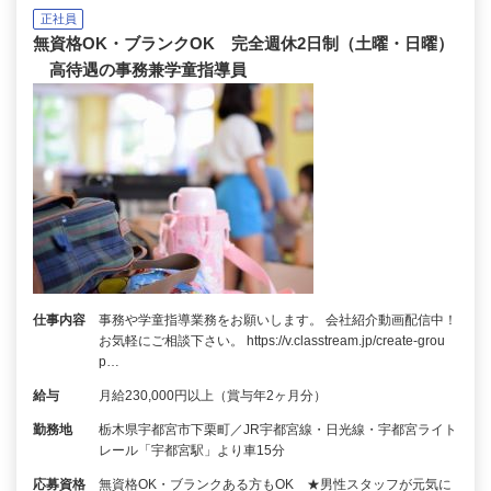
正社員
無資格OK・ブランクOK 完全週休2日制（土曜・日曜）
高待遇の事務兼学童指導員
仕事内容
事務や学童指導業務をお願いします。 会社紹介動画配信中！
お気軽にご相談下さい。 https://v.classtream.jp/create-grou
p…
給与
月給230,000円以上（賞与年2ヶ月分）
勤務地
栃木県宇都宮市下栗町／JR宇都宮線・日光線・宇都宮ライト
レール「宇都宮駅」より車15分
応募資格
無資格OK・ブランクある方もOK ★男性スタッフが元気に