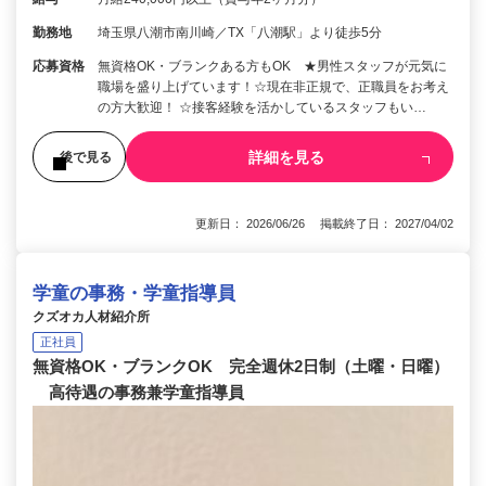
勤務地
埼玉県八潮市南川崎／TX「八潮駅」より徒歩5分
応募資格
無資格OK・ブランクある方もOK ★男性スタッフが元気に
職場を盛り上げています！☆現在非正規で、正職員をお考え
の方大歓迎！ ☆接客経験を活かしているスタッフもい…
詳細を見る
後で見る
更新日： 2026/06/26 掲載終了日： 2027/04/02
学童の事務・学童指導員
クズオカ人材紹介所
正社員
無資格OK・ブランクOK 完全週休2日制（土曜・日曜）
高待遇の事務兼学童指導員