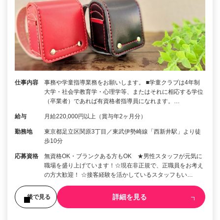
仕事内容
事務や学童指導業務をお願いします。 ■学童クラブは4年制
大学・社会学教育学・心理学等、またはそれに相応する学位
（卒業者）であれば有資格者指導員になれます。…
給与
月給220,000円以上（賞与年2ヶ月分）
勤務地
東京都足立区関原3丁目／東武伊勢崎線「西新井駅」より徒
歩10分
応募資格
無資格OK・ブランクある方もOK ★男性スタッフが元気に
職場を盛り上げています！☆現在非正規で、正職員をお考え
の方大歓迎！ ☆接客経験を活かしているスタッフもい…
詳細を見る
後で見る