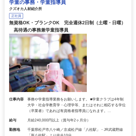
学童の事務・学童指導員
クズオカ人材紹介所
正社員
無資格OK・ブランクOK 完全週休2日制（土曜・日曜）
高待遇の事務兼学童指導員
仕事内容
事務や学童指導業務をお願いします。 ■学童クラブは4年制
大学・社会学教育学・心理学等、またはそれに相応する学位
（卒業者）であれば有資格者指導員になれます。…
給与
月給240,000円以上（賞与年2ヶ月分）
勤務地
千葉県松戸市八ケ崎／京成松戸線「八柱駅」・JR武蔵野線
「新八柱駅」より徒歩10分