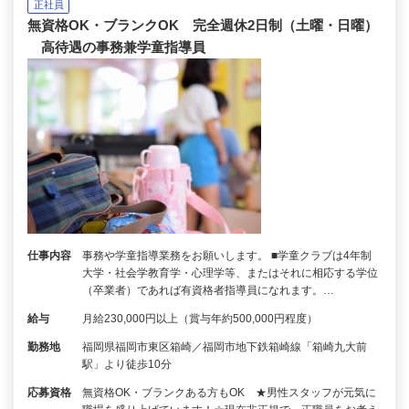
正社員
無資格OK・ブランクOK 完全週休2日制（土曜・日曜）
高待遇の事務兼学童指導員
仕事内容
事務や学童指導業務をお願いします。 ■学童クラブは4年制
大学・社会学教育学・心理学等、またはそれに相応する学位
（卒業者）であれば有資格者指導員になれます。…
給与
月給230,000円以上（賞与年約500,000円程度）
勤務地
福岡県福岡市東区箱崎／福岡市地下鉄箱崎線「箱崎九大前
駅」より徒歩10分
応募資格
無資格OK・ブランクある方もOK ★男性スタッフが元気に