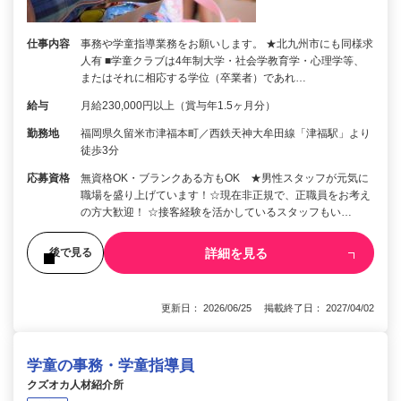
仕事内容
事務や学童指導業務をお願いします。 ★北九州市にも同様求
人有 ■学童クラブは4年制大学・社会学教育学・心理学等、
またはそれに相応する学位（卒業者）であれ…
給与
月給230,000円以上（賞与年1.5ヶ月分）
勤務地
福岡県久留米市津福本町／西鉄天神大牟田線「津福駅」より
徒歩3分
応募資格
無資格OK・ブランクある方もOK ★男性スタッフが元気に
職場を盛り上げています！☆現在非正規で、正職員をお考え
の方大歓迎！ ☆接客経験を活かしているスタッフもい…
詳細を見る
後で見る
更新日： 2026/06/25 掲載終了日： 2027/04/02
学童の事務・学童指導員
クズオカ人材紹介所