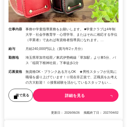
仕事内容
事務や学童指導業務をお願いします。 ■学童クラブは4年制
大学・社会学教育学・心理学等、またはそれに相応する学位
（卒業者）であれば有資格者指導員になれます。…
給与
月給240,000円以上（賞与年2ヶ月分）
勤務地
埼玉県草加市稲荷／東武伊勢崎線「草加駅」より車5分、バ
ス「稲荷下根神社前」下車徒歩1分
応募資格
無資格OK・ブランクある方もOK ★男性スタッフが元気に
職場を盛り上げています！☆現在非正規で、正職員をお考え
の方大歓迎！ ☆接客経験を活かしているスタッフもい…
詳細を見る
後で見る
更新日： 2026/06/26 掲載終了日： 2027/04/02