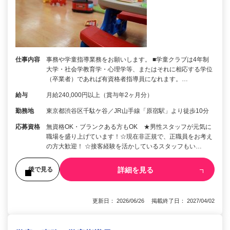
仕事内容
事務や学童指導業務をお願いします。 ■学童クラブは4年制
大学・社会学教育学・心理学等、またはそれに相応する学位
（卒業者）であれば有資格者指導員になれます。…
給与
月給240,000円以上（賞与年2ヶ月分）
勤務地
東京都渋谷区千駄ケ谷／JR山手線「原宿駅」より徒歩10分
応募資格
無資格OK・ブランクある方もOK ★男性スタッフが元気に
職場を盛り上げています！☆現在非正規で、正職員をお考え
の方大歓迎！ ☆接客経験を活かしているスタッフもい…
詳細を見る
後で見る
更新日： 2026/06/26 掲載終了日： 2027/04/02