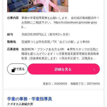
仕事内容
事務や学童指導業務をお願いします。 会社紹介動画配信中！
お気軽にご相談下さい。 https://v.classtream.jp/create-grou
p…
給与
月給230,000円以上（賞与年2ヶ月分）
勤務地
茨城県つくば市矢田部／TX「みどりの駅」より車4分
応募資格
無資格OK・ブランクある方もOK ★男性スタッフが元気に
職場を盛り上げています！☆児童発達支援管理責任者資格者
歓迎（別途俸給査定します）☆現在非正規で、正職員を…
詳細を見る
後で見る
更新日： 2026/06/25 掲載終了日： 2027/04/02
学童の事務・学童指導員
クズオカ人材紹介所