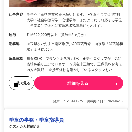
仕事内容
事務や学童指導業務をお願いします。 ■学童クラブは4年制
大学・社会学教育学・心理学等、またはそれに相応する学位
（卒業者）であれば有資格者指導員になれます。…
給与
月給220,000円以上（賞与年2ヶ月分）
勤務地
埼玉県さいたま市南区別所／JR武蔵野線・埼京線「武蔵浦和
駅」より徒歩3分
応募資格
無資格OK・ブランクある方もOK ★男性スタッフが元気に
職場を盛り上げています！☆現在非正規で、正職員をお考え
の方大歓迎！ ☆接客経験を活かしているスタッフもい…
詳細を見る
後で見る
更新日： 2026/06/25 掲載終了日： 2027/04/02
学童の事務・学童指導員
クズオカ人材紹介所