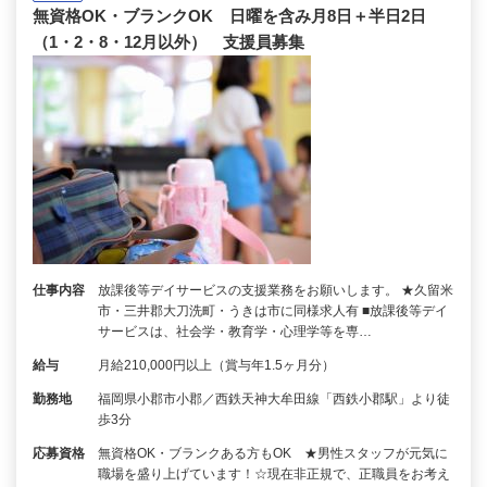
無資格OK・ブランクOK 日曜を含み月8日＋半日2日
（1・2・8・12月以外） 支援員募集
仕事内容
放課後等デイサービスの支援業務をお願いします。 ★久留米
市・三井郡大刀洗町・うきは市に同様求人有 ■放課後等デイ
サービスは、社会学・教育学・心理学等を専…
給与
月給210,000円以上（賞与年1.5ヶ月分）
勤務地
福岡県小郡市小郡／西鉄天神大牟田線「西鉄小郡駅」より徒
歩3分
応募資格
無資格OK・ブランクある方もOK ★男性スタッフが元気に
職場を盛り上げています！☆現在非正規で、正職員をお考え