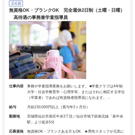
正社員
無資格OK・ブランクOK 完全週休2日制（土曜・日曜）
高待遇の事務兼学童指導員
仕事内容
事務や学童指導業務をお願いします。 ■学童クラブは4年制
大学・社会学教育学・心理学等、またはそれに相応する学位
（卒業者）であれば有資格者指導員になれます。…
給与
月給230,000円以上（賞与年2ヶ月分）
勤務地
宮城県仙台市泉区中央3丁目／仙台市地下鉄南北線「泉中央
駅」より徒歩5分
応募資格
無資格OK・ブランクある方もOK ★男性スタッフが元気に