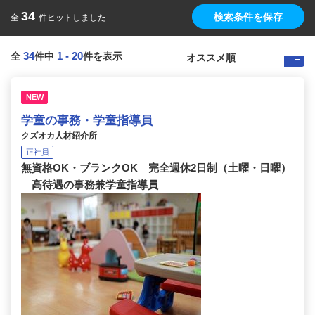
34
検索条件を保存
全
件ヒットしました
34
1
-
20
全
件中
件を表示
NEW
学童の事務・学童指導員
クズオカ人材紹介所
正社員
無資格OK・ブランクOK 完全週休2日制（土曜・日曜）
高待遇の事務兼学童指導員