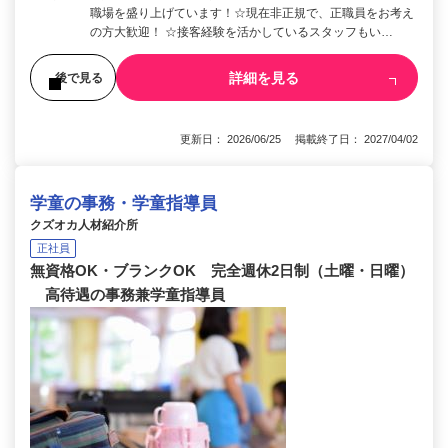
職場を盛り上げています！☆現在非正規で、正職員をお考え
の方大歓迎！ ☆接客経験を活かしているスタッフもい…
詳細を見る
後で見る
更新日： 2026/06/25 掲載終了日： 2027/04/02
学童の事務・学童指導員
クズオカ人材紹介所
正社員
無資格OK・ブランクOK 完全週休2日制（土曜・日曜）
高待遇の事務兼学童指導員