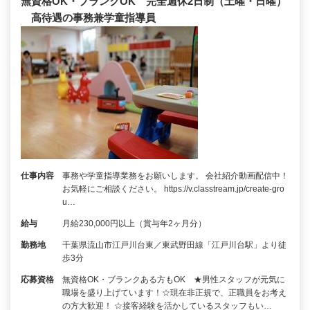
無資格OK・ブランクOK 完全週休2日制（土曜・日曜）
高待遇の事務兼学童指導員
仕事内容
事務や学童指導業務をお願いします。 会社紹介動画配信中！
お気軽にご相談ください。 https://v.classtream.jp/create-gro
u…
給与
月給230,000円以上（賞与年2ヶ月分）
勤務地
千葉県流山市江戸川台東／東武野田線「江戸川台駅」より徒
歩3分
応募資格
無資格OK・ブランクある方もOK ★男性スタッフが元気に
職場を盛り上げています！☆現在非正規で、正職員をお考え
の方大歓迎！ ☆接客経験を活かしているスタッフもい…