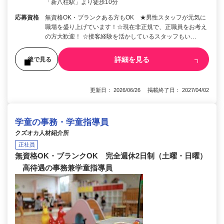
「新八柱駅」より徒歩10分
応募資格
無資格OK・ブランクある方もOK ★男性スタッフが元気に
職場を盛り上げています！☆現在非正規で、正職員をお考え
の方大歓迎！ ☆接客経験を活かしているスタッフもい…
詳細を見る
後で見る
更新日： 2026/06/26 掲載終了日： 2027/04/02
学童の事務・学童指導員
クズオカ人材紹介所
正社員
無資格OK・ブランクOK 完全週休2日制（土曜・日曜）
高待遇の事務兼学童指導員