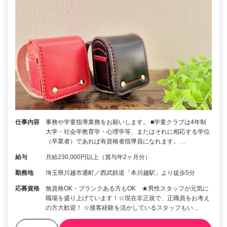
仕事内容
事務や学童指導業務をお願いします。 ■学童クラブは4年制
大学・社会学教育学・心理学等、またはそれに相応する学位
（卒業者）であれば有資格者指導員になれます。…
給与
月給230,000円以上（賞与年2ヶ月分）
勤務地
埼玉県川越市通町／西武鉄道「本川越駅」より徒歩5分
応募資格
無資格OK・ブランクある方もOK ★男性スタッフが元気に
職場を盛り上げています！☆現在非正規で、正職員をお考え
の方大歓迎！ ☆接客経験を活かしているスタッフもい…