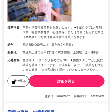
仕事内容
事務や学童指導業務をお願いします。 ■学童クラブは4年制
大学・社会学教育学・心理学等、またはそれに相応する学位
（卒業者）であれば有資格者指導員になれます。…
給与
月給250,000円以上（賞与年2ヶ月分）
勤務地
茨城県土浦市田中3丁目／JR常磐線「土浦駅」より車8分
応募資格
無資格OK・ブランクある方もOK ★男性スタッフが元気に
職場を盛り上げています！☆現在非正規で、正職員をお考え
の方大歓迎！ ☆接客経験を活かしているスタッフもい…
詳細を見る
後で見る
更新日： 2026/06/26 掲載終了日： 2027/04/02