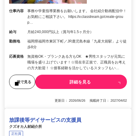
仕事内容
事務や学童指導業務をお願いします。 会社紹介動画配信中！
お気軽にご相談下さい。 https://v.classtream.jp/create-grou
p…
給与
月給240,000円以上（賞与年1.5ヶ月分）
勤務地
福岡県福岡市東区下町／JR鹿児島本線「九産大前駅」より徒
歩8分
応募資格
無資格OK・ブランクある方もOK ★男性スタッフが元気に
職場を盛り上げています！☆現在非正規で、正職員をお考え
の方大歓迎！ ☆接客経験を活かしているスタッフもい…
詳細を見る
後で見る
更新日： 2026/06/26 掲載終了日： 2027/04/02
放課後等デイサービスの支援員
クズオカ人材紹介所
正社員