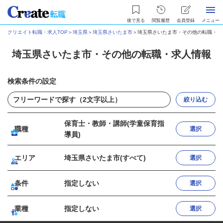
後で見る
閲覧履歴
会員登録
メニュー
クリエイト転職・求人TOP
＞
埼玉県
＞
埼玉県さいたま市
＞
埼玉県さいたま市・その他の転職・求
埼玉県さいたま市・その他の転職・求人情報
検索条件の設定
絞り込む
保育士・教師・講師(学童保育指
職種
選択
導員)
エリア
埼玉県さいたま市(すべて)
選択
条件
指定しない
選択
業種
指定しない
選択