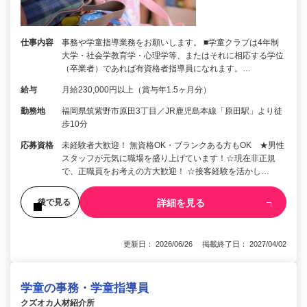
仕事内容
事務や学童指導業務をお願いします。 ■学童クラブは4年制
大学・社会学教育学・心理学等、またはそれに相応する学位
（卒業者）であれば有資格者指導員になれます。…
給与
月給230,000円以上（賞与年1.5ヶ月分）
勤務地
福岡県筑紫野市原田3丁目／JR鹿児島本線「原田駅」より徒
歩10分
応募資格
未経験者大歓迎！ 無資格OK・ブランクある方もOK ★男性
スタッフが元気に職場を盛り上げています！☆現在非正規
で、正職員をお考えの方大歓迎！ ☆接客経験を活かし…
詳細を見る
後で見る
更新日： 2026/06/26 掲載終了日： 2027/04/02
学童の事務・学童指導員
クズオカ人材紹介所