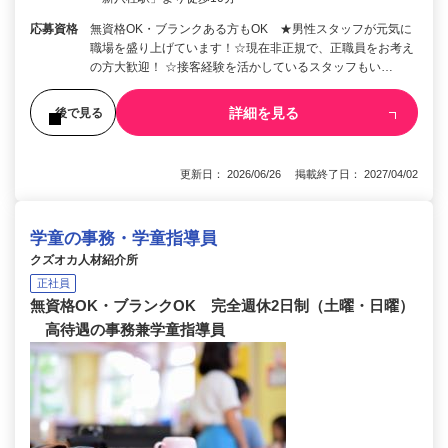
応募資格
無資格OK・ブランクある方もOK ★男性スタッフが元気に
職場を盛り上げています！☆現在非正規で、正職員をお考え
の方大歓迎！ ☆接客経験を活かしているスタッフもい…
詳細を見る
後で見る
更新日： 2026/06/26 掲載終了日： 2027/04/02
学童の事務・学童指導員
クズオカ人材紹介所
正社員
無資格OK・ブランクOK 完全週休2日制（土曜・日曜）
高待遇の事務兼学童指導員