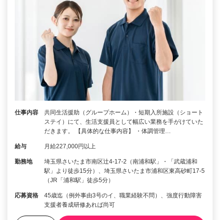
仕事内容
共同生活援助（グループホーム）・短期入所施設（ショート
ステイ）にて、生活支援員として幅広い業務を手がけていた
だきます。 【具体的な仕事内容】 ・体調管理…
給与
月給227,000円以上
勤務地
埼玉県さいたま市南区辻4-17-2（南浦和駅」・「武蔵浦和
駅」より徒歩15分）、埼玉県さいたま市浦和区東高砂町17-5
（JR「浦和駅」徒歩5分）
応募資格
45歳迄（例外事由3号のイ、職業経験不問）、強度行動障害
支援者養成研修あれば尚可