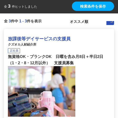
3
検索条件を保存
全
件ヒットしました
3
1
-
3
全
件中
件を表示
放課後等デイサービスの支援員
クズオカ人材紹介所
正社員
無資格OK・ブランクOK 日曜を含み月8日＋半日2日
（1・2・8・12月以外） 支援員募集