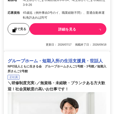
勤務地
埼玉県さいたま市南区根岸3-8-14、埼玉県さいたま市南区辻
3-9-26
応募資格
45歳迄（例外事由3号のイ、職業経験不問）、普通自動車運
転免許あれば尚可
詳細を見る
後で見る
更新日： 2026/07/17 掲載終了日： 2026/09/18
グループホーム・短期入所の生活支援員・世話人
NPO法人ともに生きる会 グループホームさんご1号館・3号館／短期入
所さんご2号館
正社員
＼研修制度充実♪／無資格・未経験・ブランクある方大歓
迎！社会貢献度の高いお仕事です！