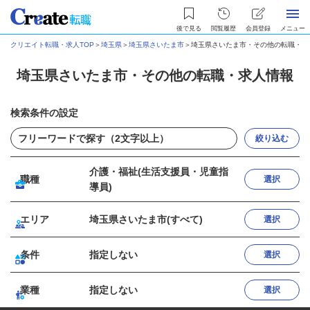
後で見る
閲覧履歴
会員登録
メニュー
クリエイト転職・求人TOP
＞
埼玉県
＞
埼玉県さいたま市
＞
埼玉県さいたま市・その他の転職・求
埼玉県さいたま市・その他の転職・求人情報
検索条件の設定
絞り込む
介護・福祉(生活支援員・児童指
職種
選択
導員)
エリア
埼玉県さいたま市(すべて)
選択
条件
指定しない
選択
業種
指定しない
選択