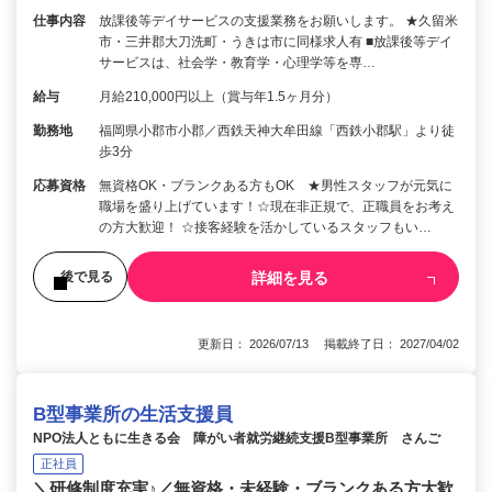
仕事内容
放課後等デイサービスの支援業務をお願いします。 ★久留米
市・三井郡大刀洗町・うきは市に同様求人有 ■放課後等デイ
サービスは、社会学・教育学・心理学等を専…
給与
月給210,000円以上（賞与年1.5ヶ月分）
勤務地
福岡県小郡市小郡／西鉄天神大牟田線「西鉄小郡駅」より徒
歩3分
応募資格
無資格OK・ブランクある方もOK ★男性スタッフが元気に
職場を盛り上げています！☆現在非正規で、正職員をお考え
の方大歓迎！ ☆接客経験を活かしているスタッフもい…
詳細を見る
後で見る
更新日： 2026/07/13 掲載終了日： 2027/04/02
B型事業所の生活支援員
NPO法人ともに生きる会 障がい者就労継続支援B型事業所 さんご
正社員
＼研修制度充実♪／無資格・未経験・ブランクある方大歓