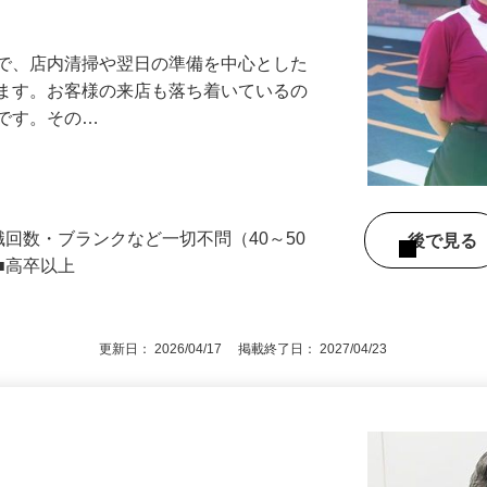
アル確立｜平均年齢49.1歳｜最大9連休
』で、店内清掃や翌日の準備を中心とした
します。お客様の来店も落ち着いているの
めです。その…
職回数・ブランクなど一切不問（40～50
後で見
■高卒以上
更新日： 2026/04/17 掲載終了日： 2027/04/23