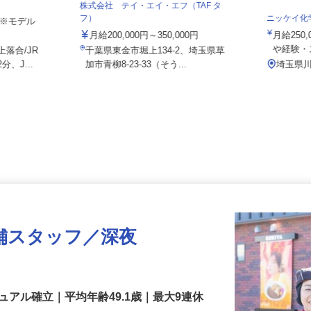
式会社/hkg
株式会社 テイ・エイ・エフ（TAF タ
フ）
ニッケイ
り ※モデル
月給200,000円～350,000円
月給25
や経験
上落合/JR
千葉県東金市堀上134-2、埼玉県草
分、J...
加市青柳8-23-33（そう...
埼玉県
舗スタッフ／深夜