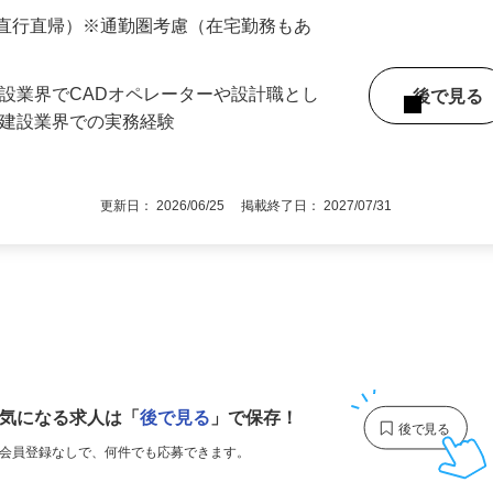
与（年2回） ※経験・スキルを最大限考慮し、
（直行直帰）※通勤圏考慮（在宅勤務もあ
建設業界でCADオペレーターや設計職とし
後で見
ど建設業界での実務経験
更新日： 2026/06/25 掲載終了日： 2027/07/31
1
気になる求人は
「
後で見る
」で保存！