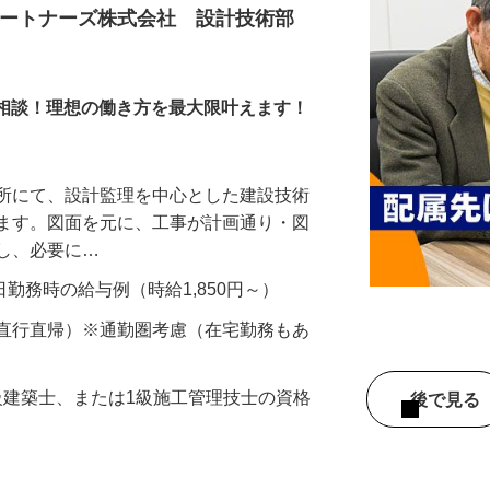
パートナーズ株式会社 設計技術部
ら応相談！理想の働き方を最大限叶えます！
務所にて、設計監理を中心とした建設技術
きます。図面を元に、工事が計画通り・図
認し、必要に…
22日勤務時の給与例（時給1,850円～）
（直行直帰）※通勤圏考慮（在宅勤務もあ
一級建築士、または1級施工管理技士の資格
後で見