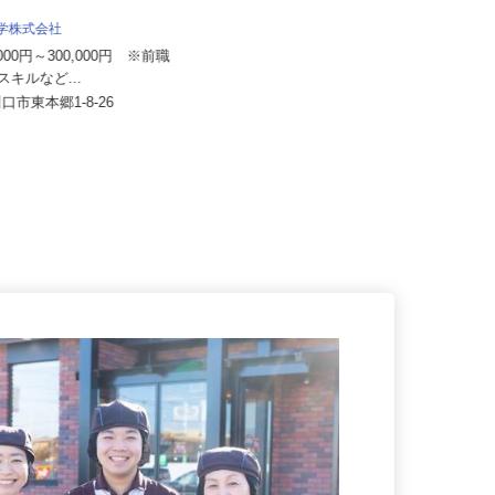
住友不動産建物サービス 株式会社/hkg
26004a
化学株式会社
月給240,000円 賞与あり ※モデル
0,000円～300,000円 ※前職
賞与（年間）120,00...
・スキルなど...
埼玉県さいたま市中央区上落合/JR
川口市東本郷1-8-26
埼京線「北与野駅」徒歩2分、J...