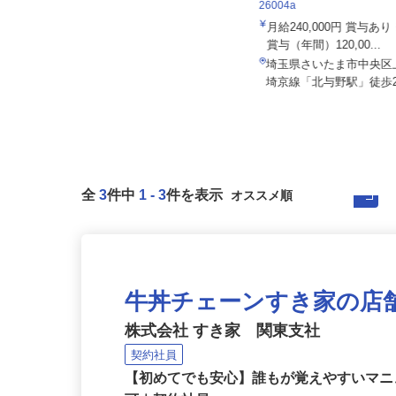
住友不動産建物サービス 株
26004a
ニッケイ化学株式会社
月給240,000円 賞与あ
月給250,000円～300,000円 ※前職
賞与（年間）120,00...
や経験・スキルなど...
埼玉県さいたま市中央区
埼玉県川口市東本郷1-8-26
埼京線「北与野駅」徒歩2
全
3
件中
1
-
3
件を表示
牛丼チェーンすき家の店
株式会社 すき家 関東支社
契約社員