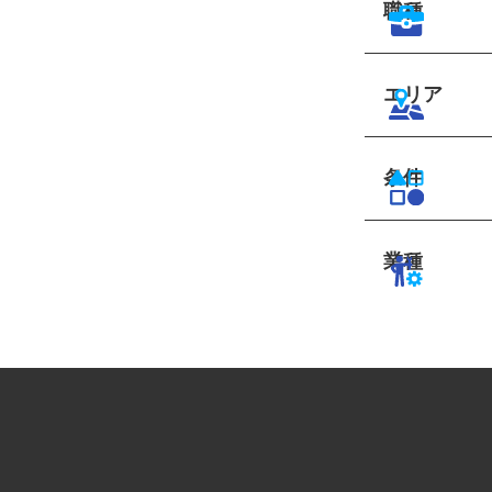
職種
エリア
条件
業種