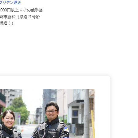
株式会社日本トランスネット 埼玉支店
 フジデン運送
月給550,000円～700,000円 ☆平
62,000円以上＋その他手当
均月収60万円（頑...
三郷市新和（県道21号沿
埼玉県さいたま市岩槻区馬込275
和橋近く）
（国道122号線「蓮田岩槻バイパ...