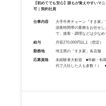
株式会社 すき家 関東支社
契約社員
【初めてでも安心】誰もが覚えやすいマニュ
可｜契約社員
仕事内容
大手牛丼チェーン『すき家
深夜時間帯の業務をお任せ
で、接客・調理などは少な
給与
月収270,000円以上（想定）
勤務地
埼玉県の「すき家」各店舗
応募資格
未経験者大歓迎 ■年齢・転
代で入社した人も多数！） 