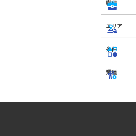
職種
エリア
条件
業種