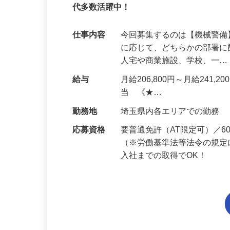
95%が未経験スタート｜1年目で月収32万
代多数活躍中！
仕事内容
今回募集するのは【機械警
に応じて、どちらかの部署に
人宅や商業施設、学校、一
給与
月給206,800円～月給241,
当 《★…
勤務地
埼玉県内各エリアでの勤務
応募資格
要普通免許（AT限定可）／
（※労働基準法等法令の規定
入社までの取得でOK！