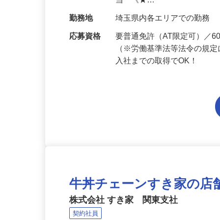
給与
月給201,300円～月給235,
当 《★…
勤務地
埼玉県内各エリアでの勤務
応募資格
要普通免許（AT限定可）／
（※労働基準法等法令の規定
入社までの取得でOK！
牛丼チェーンすき家の店