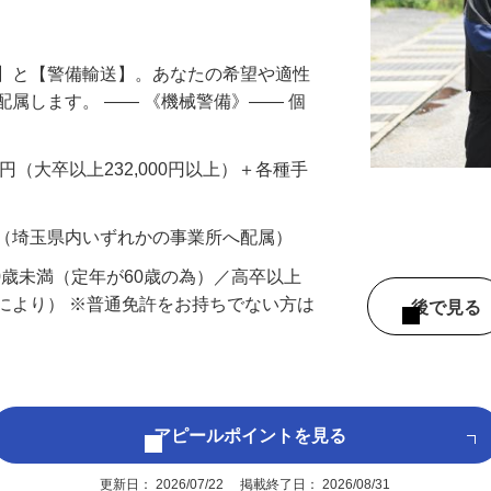
円以上も！｜賞与平均137万円｜20代30
備】と【警備輸送】。あなたの希望や適性
配属します。 ―― 《機械警備》―― 個
…
200円（大卒以上232,000円以上）＋各種手
 （埼玉県内いずれかの事業所へ配属）
60歳未満（定年が60歳の為）／高卒以上
により） ※普通免許をお持ちでない方は
後で見
アピールポイントを見る