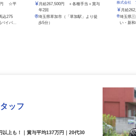
ト 埼玉支店
株式会社セーフティ /10386s1
株式会社
000円 ☆平
月給267,500円 ＋各種手当＋賞与
年2回
月給2
馬込275
埼玉県草加市（「草加駅」より徒
埼玉県
バイパ...
歩5分）
い・新
スタッフ