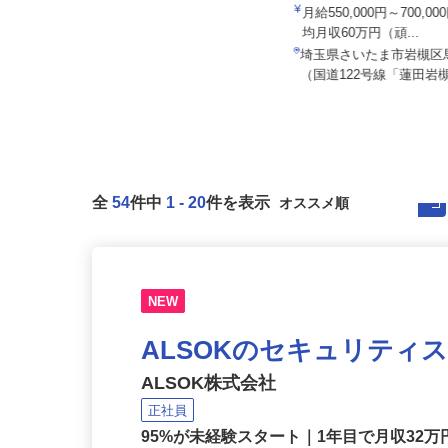
株式会社日本トランスネッ
株式会社 フジデン運送
月給550,000円～700,
月給262,000円以上＋その他手当
均月収60万円（頑...
埼玉県三郷市新和（県道21号沿
埼玉県さいたま市岩槻区
い・新和橋近く）
（国道122号線「蓮田岩槻
全
54
件中
1
-
20
件を表示
NEW
ALSOKのセキュリティ
ALSOK株式会社
正社員