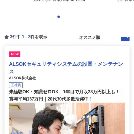
3
1
-
3
全
件中
件を表示
NEW
ALSOKセキュリティシステムの設置・メンテナン
ス
ALSOK株式会社
正社員
未経験OK・知識ゼロOK｜1年目で月収28万円以上も！｜
賞与平均137万円｜20代30代多数活躍中！