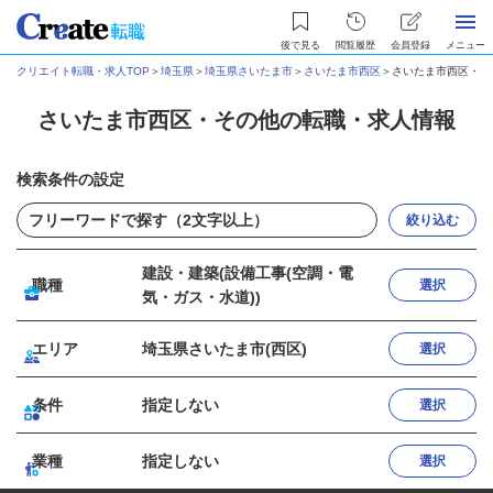
後で見る
閲覧履歴
会員登録
メニュー
クリエイト転職・求人TOP
＞
埼玉県
＞
埼玉県さいたま市
＞
さいたま市西区
＞
さいたま市西区・そ
さいたま市西区・その他の転職・求人情報
検索条件の設定
絞り込む
建設・建築(設備工事(空調・電
職種
選択
気・ガス・水道))
エリア
埼玉県さいたま市(西区)
選択
条件
指定しない
選択
業種
指定しない
選択