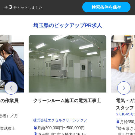
3
検索条件を保存
全
件ヒットしました
埼玉県のピックアップPR求人
事の作業員
クリーンルーム施工の電気工事士
電気・ガ
スタッフ
NICIGA
経験者）／月
株式会社エクセルクリーンテクノ
月給35
月給300,000円〜500,000円
（東武東上
埼玉県さ
埼玉県川口市八幡木3-16-15
県川口市