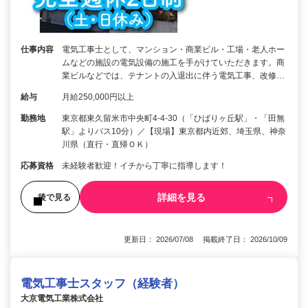
仕事内容
電気工事士として、マンション・商業ビル・工場・老人ホー
ムなどの施設の電気設備の施工を手がけていただきます。商
業ビルなどでは、テナントの入退出に伴う電気工事、改修…
給与
月給250,000円以上
勤務地
東京都東久留米市中央町4-4-30（「ひばりヶ丘駅」・「田無
駅」よりバス10分）／【現場】東京都内近郊、埼玉県、神奈
川県（直行・直帰ＯＫ）
応募資格
未経験者歓迎！イチから丁寧に指導します！
詳細を見る
後で見る
更新日： 2026/07/08 掲載終了日： 2026/10/09
電気工事士スタッフ（経験者）
大京電気工業株式会社