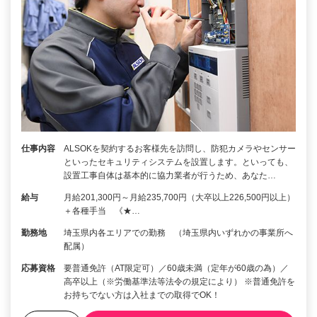
仕事内容
ALSOKを契約するお客様先を訪問し、防犯カメラやセンサー
といったセキュリティシステムを設置します。といっても、
設置工事自体は基本的に協力業者が行うため、あなた…
給与
月給201,300円～月給235,700円（大卒以上226,500円以上）
＋各種手当 《★…
勤務地
埼玉県内各エリアでの勤務 （埼玉県内いずれかの事業所へ
配属）
応募資格
要普通免許（AT限定可）／60歳未満（定年が60歳の為）／
高卒以上（※労働基準法等法令の規定により） ※普通免許を
お持ちでない方は入社までの取得でOK！