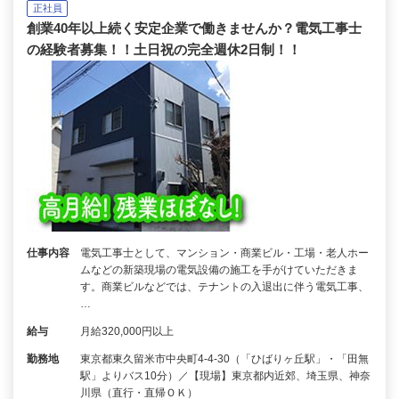
正社員
創業40年以上続く安定企業で働きませんか？電気工事士
の経験者募集！！土日祝の完全週休2日制！！
仕事内容
電気工事士として、マンション・商業ビル・工場・老人ホー
ムなどの新築現場の電気設備の施工を手がけていただきま
す。商業ビルなどでは、テナントの入退出に伴う電気工事、
…
給与
月給320,000円以上
勤務地
東京都東久留米市中央町4-4-30（「ひばりヶ丘駅」・「田無
駅」よりバス10分）／【現場】東京都内近郊、埼玉県、神奈
川県（直行・直帰ＯＫ）