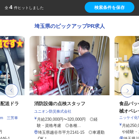
4
検索条件を保存
全
件ヒットしました
埼玉県のピックアップPR求人
ト配送ドラ
消防設備の点検スタッフ
食品パッ
械オペレ
ユニオン防災株式会社
ニッケイ化
am 三芳車
月給230,000円〜320,000円 ◎経
験・資格考慮 ◎各種...
月給250,
円
や経験・ス
埼玉県越谷市平方2141-15 ◎車通勤
6-1
OK！
埼玉県川