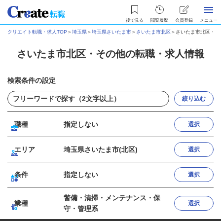
後で見る
閲覧履歴
会員登録
メニュー
クリエイト転職・求人TOP
＞
埼玉県
＞
埼玉県さいたま市
＞
さいたま市北区
＞
さいたま市北区・そ
さいたま市北区・その他の転職・求人情報
検索条件の設定
絞り込む
職種
指定しない
選択
エリア
埼玉県さいたま市(北区)
選択
条件
指定しない
選択
警備・清掃・メンテナンス・保
業種
選択
守・管理系