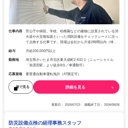
仕事内容
官公庁や病院、学校、幼稚園などの建物に設置されている消
火器や火災報知器といった消防設備をチェックシートに沿っ
て点検する仕事です。現場は会社から片道2時間以内（埼…
給与
月給200,000円以上
勤務地
埼玉県さいたま市北区東大成町2-632-1（ニューシャトル
「加茂宮駅」より徒歩9分／車通勤可）
応募資格
要普通自動車運転免許（AT限定可）
詳細を見る
後で見る
更新日： 2026/07/23 掲載終了日： 2026/08/28
防災設備点検の経理事務スタッフ