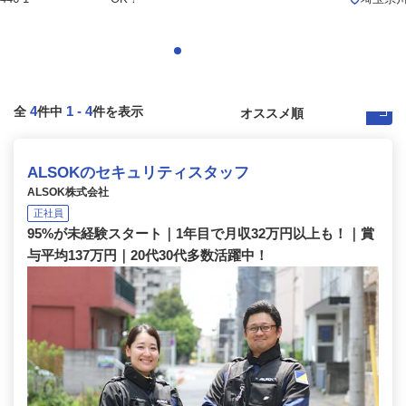
4
1
-
4
全
件中
件を表示
ALSOKのセキュリティスタッフ
ALSOK株式会社
正社員
95%が未経験スタート｜1年目で月収32万円以上も！｜賞
与平均137万円｜20代30代多数活躍中！