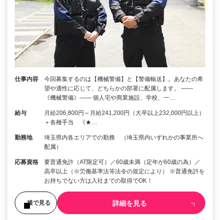
仕事内容
今回募集するのは【機械警備】と【警備輸送】。あなたの希
望や適性に応じて、どちらかの部署に配属します。 ――
《機械警備》―― 個人宅や商業施設、学校、一…
給与
月給206,800円～月給241,200円（大卒以上232,000円以上）
＋各種手当 《★…
勤務地
埼玉県内各エリアでの勤務 （埼玉県内いずれかの事業所へ
配属）
応募資格
要普通免許（AT限定可）／60歳未満（定年が60歳の為）／
高卒以上（※労働基準法等法令の規定により） ※普通免許を
お持ちでない方は入社までの取得でOK！
詳細を見る
後で見る