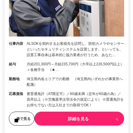
仕事内容
ALSOKを契約するお客様先を訪問し、防犯カメラやセンサー
といったセキュリティシステムを設置します。といっても、
設置工事自体は基本的に協力業者が行うため、あなた…
給与
月給201,300円～月給235,700円（大卒以上226,500円以上）
＋各種手当 《★…
勤務地
埼玉県内各エリアでの勤務 （埼玉県内いずれかの事業所へ
配属）
応募資格
要普通免許（AT限定可）／60歳未満（定年が60歳の為）／
高卒以上（※労働基準法等法令の規定により） ※普通免許を
お持ちでない方は入社までの取得でOK！
詳細を見る
後で見る