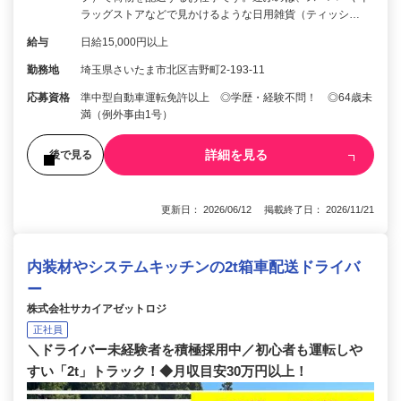
ラッグストアなどで見かけるような日用雑貨（ティッシ…
給与
日給15,000円以上
勤務地
埼玉県さいたま市北区吉野町2-193-11
応募資格
準中型自動車運転免許以上 ◎学歴・経験不問！ ◎64歳未
満（例外事由1号）
詳細を見る
後で見る
更新日： 2026/06/12 掲載終了日： 2026/11/21
内装材やシステムキッチンの2t箱車配送ドライバ
ー
株式会社サカイアゼットロジ
正社員
＼ドライバー未経験者を積極採用中／初心者も運転しや
すい「2t」トラック！◆月収目安30万円以上！