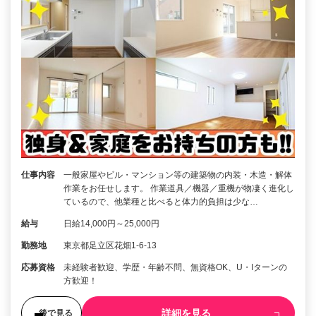
仕事内容
一般家屋やビル・マンション等の建築物の内装・木造・解体
作業をお任せします。 作業道具／機器／重機が物凄く進化し
ているので、他業種と比べると体力的負担は少な…
給与
日給14,000円～25,000円
勤務地
東京都足立区花畑1-6-13
応募資格
未経験者歓迎、学歴・年齢不問、無資格OK、U・Iターンの
方歓迎！
詳細を見る
後で見る