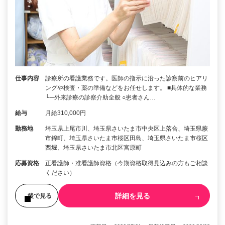
仕事内容
診療所の看護業務です。医師の指示に沿った診察前のヒアリ
ングや検査・薬の準備などをお任せします。 ■具体的な業務
└─外来診療の診察介助全般 ○患者さん…
給与
月給310,000円
勤務地
埼玉県上尾市川、埼玉県さいたま市中央区上落合、埼玉県蕨
市錦町、埼玉県さいたま市桜区田島、埼玉県さいたま市桜区
西堀、埼玉県さいたま市北区宮原町
応募資格
正看護師・准看護師資格（今期資格取得見込みの方もご相談
ください）
詳細を見る
後で見る