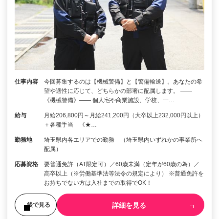
仕事内容
今回募集するのは【機械警備】と【警備輸送】。あなたの希
望や適性に応じて、どちらかの部署に配属します。 ――
《機械警備》―― 個人宅や商業施設、学校、一…
給与
月給206,800円～月給241,200円（大卒以上232,000円以上）
＋各種手当 《★…
勤務地
埼玉県内各エリアでの勤務 （埼玉県内いずれかの事業所へ
配属）
応募資格
要普通免許（AT限定可）／60歳未満（定年が60歳の為）／
高卒以上（※労働基準法等法令の規定により） ※普通免許を
お持ちでない方は入社までの取得でOK！
詳細を見る
後で見る