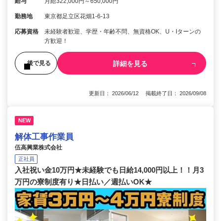
給与
月給322,000円～650,000円
勤務地
東京都足立区花畑1-6-13
応募資格
未経験者歓迎、学歴・年齢不問、無資格OK、U・Iターンの
方歓迎！
詳細を見る
後で見る
更新日： 2026/06/12 掲載終了日： 2026/09/08
NEW
解体工事作業員
伍高興業株式会社
正社員
入社祝い金10万円★未経験でも日給14,000円以上！！月3
万円の寮制度有り★日払い／週払いOK★