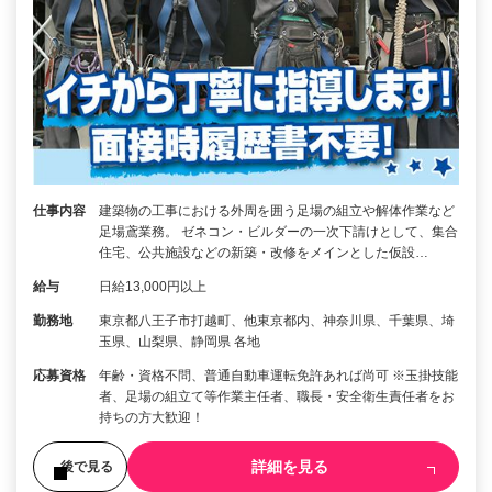
仕事内容
建築物の工事における外周を囲う足場の組立や解体作業など
足場鳶業務。 ゼネコン・ビルダーの一次下請けとして、集合
住宅、公共施設などの新築・改修をメインとした仮設…
給与
日給13,000円以上
勤務地
東京都八王子市打越町、他東京都内、神奈川県、千葉県、埼
玉県、山梨県、静岡県 各地
応募資格
年齢・資格不問、普通自動車運転免許あれば尚可 ※玉掛技能
者、足場の組立て等作業主任者、職長・安全衛生責任者をお
持ちの方大歓迎！
詳細を見る
後で見る