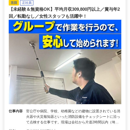
注目
正社員
【未経験＆無資格OK】平均月収309,800円以上／賞与年2
回／転勤なし／女性スタッフも活躍中！
仕事内容
官公庁や病院、学校、幼稚園などの建物に設置されている消
火器や火災報知器といった消防設備をチェックシートに沿っ
て点検する仕事です。現場は会社から片道2時間以内（埼…