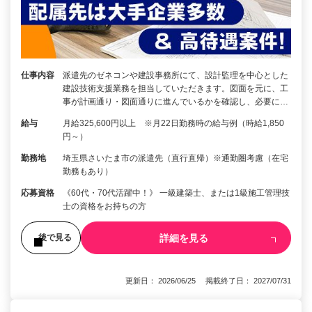
仕事内容
派遣先のゼネコンや建設事務所にて、設計監理を中心とした
建設技術支援業務を担当していただきます。図面を元に、工
事が計画通り・図面通りに進んでいるかを確認し、必要に…
給与
月給325,600円以上 ※月22日勤務時の給与例（時給1,850
円～）
勤務地
埼玉県さいたま市の派遣先（直行直帰）※通勤圏考慮（在宅
勤務もあり）
応募資格
《60代・70代活躍中！》 一級建築士、または1級施工管理技
士の資格をお持ちの方
詳細を見る
後で見る
更新日： 2026/06/25 掲載終了日： 2027/07/31