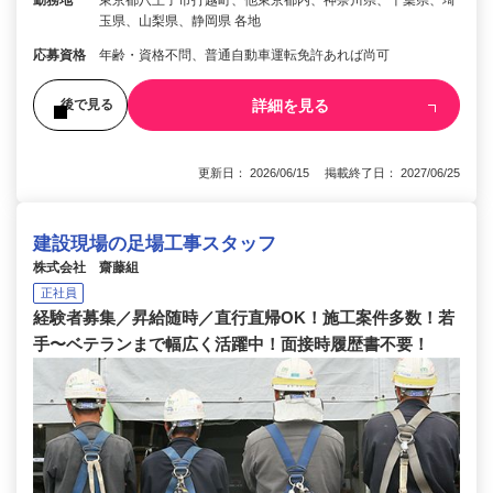
勤務地
東京都八王子市打越町、他東京都内、神奈川県、千葉県、埼
玉県、山梨県、静岡県 各地
応募資格
年齢・資格不問、普通自動車運転免許あれば尚可
詳細を見る
後で見る
更新日： 2026/06/15 掲載終了日： 2027/06/25
建設現場の足場工事スタッフ
株式会社 齋藤組
正社員
経験者募集／昇給随時／直行直帰OK！施工案件多数！若
手〜ベテランまで幅広く活躍中！面接時履歴書不要！