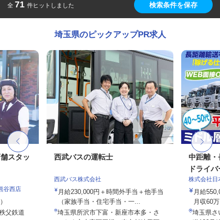
71
検索条件を保存
全
件ヒットしました
埼玉県のピックアップPR求人
店舗スタッ
西武バスの運転士
中距離・
ドライバ
西武バス株式会社
株式会社日
熊谷西店
月給230,000円＋時間外手当＋他手当
月給550
定）
（家族手当・住宅手当・一...
月収60万
（秩父鉄道
埼玉県所沢市下富・新座市本多・さ
埼玉県さ