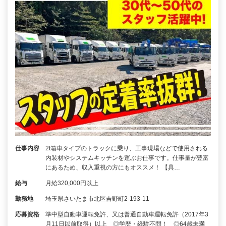
仕事内容
2t箱車タイプのトラックに乗り、工事現場などで使用される
内装材やシステムキッチンを運ぶお仕事です。仕事量が豊富
にあるため、収入重視の方にもオススメ！ 【具…
給与
月給320,000円以上
勤務地
埼玉県さいたま市北区吉野町2-193-11
応募資格
準中型自動車運転免許、又は普通自動車運転免許（2017年3
月11日以前取得）以上 ◎学歴・経験不問！ ◎64歳未満