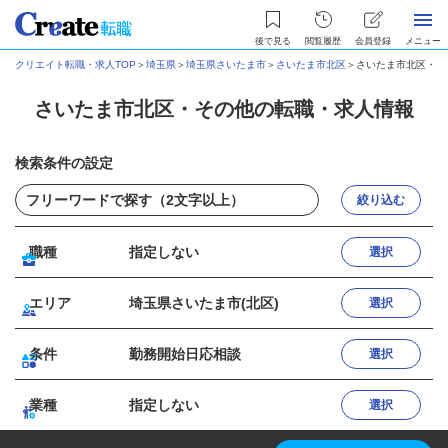
後で見る
閲覧履歴
会員登録
メニュー
クリエイト転職・求人TOP
＞
埼玉県
＞
埼玉県さいたま市
＞
さいたま市北区
＞
さいたま市北区・そ
さいたま市北区・その他の転職・求人情報
検索条件の設定
絞り込む
職種
指定しない
選択
エリア
埼玉県さいたま市(北区)
選択
条件
勤務開始日応相談
選択
業種
指定しない
選択