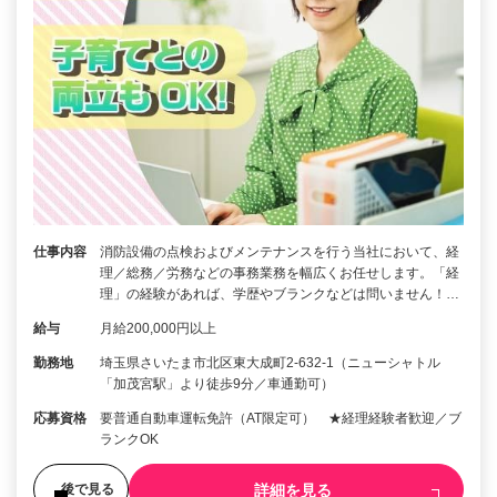
仕事内容
消防設備の点検およびメンテナンスを行う当社において、経
理／総務／労務などの事務業務を幅広くお任せします。「経
理」の経験があれば、学歴やブランクなどは問いません！…
給与
月給200,000円以上
勤務地
埼玉県さいたま市北区東大成町2-632-1（ニューシャトル
「加茂宮駅」より徒歩9分／車通勤可）
応募資格
要普通自動車運転免許（AT限定可） ★経理経験者歓迎／ブ
ランクOK
詳細を見る
後で見る