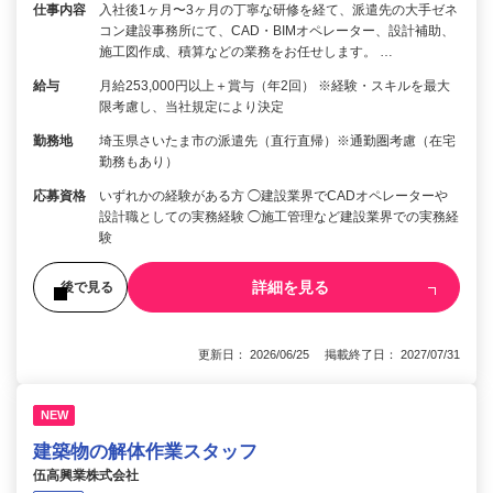
仕事内容
入社後1ヶ月〜3ヶ月の丁寧な研修を経て、派遣先の大手ゼネ
コン建設事務所にて、CAD・BIMオペレーター、設計補助、
施工図作成、積算などの業務をお任せします。 …
給与
月給253,000円以上＋賞与（年2回） ※経験・スキルを最大
限考慮し、当社規定により決定
勤務地
埼玉県さいたま市の派遣先（直行直帰）※通勤圏考慮（在宅
勤務もあり）
応募資格
いずれかの経験がある方 ◯建設業界でCADオペレーターや
設計職としての実務経験 ◯施工管理など建設業界での実務経
験
詳細を見る
後で見る
更新日： 2026/06/25 掲載終了日： 2027/07/31
NEW
建築物の解体作業スタッフ
伍高興業株式会社