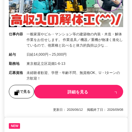
仕事内容
一般家屋やビル・マンション等の建築物の内装・木造・解体
作業をお任せします。 作業道具／機器／重機が物凄く進化し
ているので、他業種と比べると体力的負担は少な…
給与
日給14,000円～25,000円
勤務地
東京都足立区花畑1-6-13
応募資格
未経験者歓迎、学歴・年齢不問、無資格OK、U・Iターンの
方歓迎！
詳細を見る
後で見る
更新日： 2026/06/12 掲載終了日： 2026/09/08
NEW