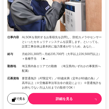
仕事内容
ALSOKを契約するお客様先を訪問し、防犯カメラやセンサー
といったセキュリティシステムを設置します。といっても、
設置工事自体は基本的に協力業者が行うため、あなた…
給与
月給201,300円～月給235,700円（大卒以上226,500円以上）
＋各種手当 《★…
勤務地
埼玉県内各エリアでの勤務 （埼玉県内いずれかの事業所へ
配属）
応募資格
要普通免許（AT限定可）／60歳未満（定年が60歳の為）／
高卒以上（※労働基準法等法令の規定により） ※普通免許を
お持ちでない方は入社までの取得でOK！
詳細を見る
後で見る