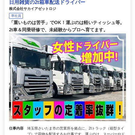
日用雑貨の2t箱車配送ドライバー
株式会社サカイアゼットロジ
準社員
「重いものは苦手」でOK！運ぶのは軽いティッシュ等。
2t車＆同乗研修で、未経験からプロへ育てます。
仕事内容
埼玉県さいたま市の営業所を拠点に、2tトラック（箱型タイ
プ）で荷物を配送するお仕事です。運ぶのは、スーパーやド