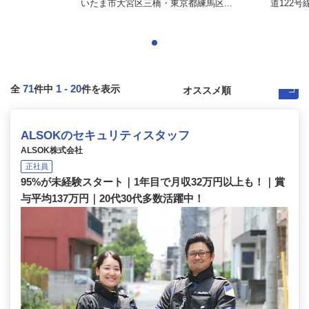
.
いたま市大宮区三橋・東京都練馬区...
道122号
71
1
-
20
全
件中
件を表示
ALSOKのセキュリティスタッフ
ALSOK株式会社
正社員
95%が未経験スタート｜1年目で月収32万円以上も！｜賞
与平均137万円｜20代30代多数活躍中！