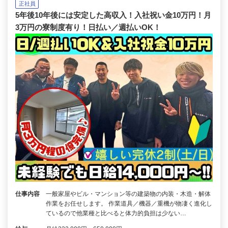
正社員
5年後10年後には安定した高収入！入社祝い金10万円！月
3万円の寮制度有り！日払い／週払いOK！
仕事内容
一般家屋やビル・マンション等の建築物の内装・木造・解体
作業をお任せします。 作業道具／機器／重機が物凄く進化し
ているので他業種と比べると体力的負担は少ない…