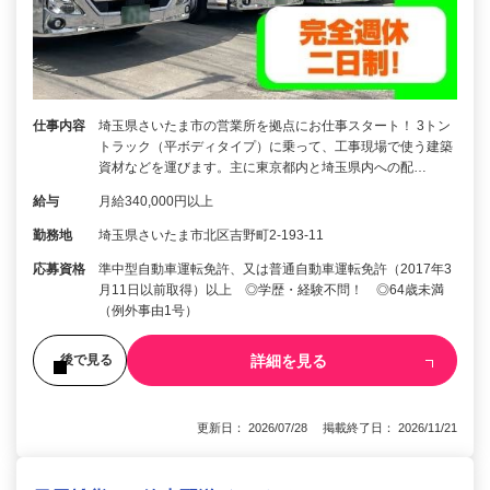
仕事内容
埼玉県さいたま市の営業所を拠点にお仕事スタート！ 3トン
トラック（平ボディタイプ）に乗って、工事現場で使う建築
資材などを運びます。主に東京都内と埼玉県内への配…
給与
月給340,000円以上
勤務地
埼玉県さいたま市北区吉野町2-193-11
応募資格
準中型自動車運転免許、又は普通自動車運転免許（2017年3
月11日以前取得）以上 ◎学歴・経験不問！ ◎64歳未満
（例外事由1号）
詳細を見る
後で見る
更新日： 2026/07/28 掲載終了日： 2026/11/21