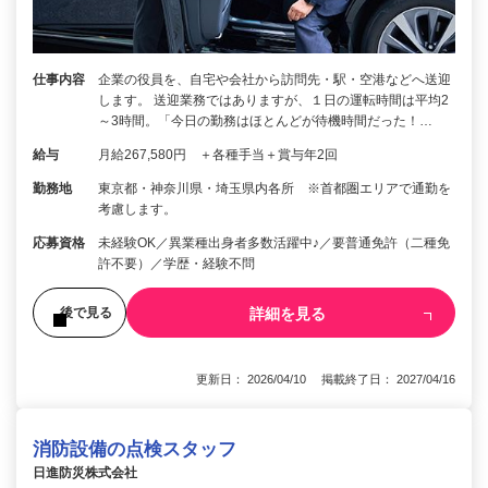
仕事内容
企業の役員を、自宅や会社から訪問先・駅・空港などへ送迎
します。 送迎業務ではありますが、１日の運転時間は平均2
～3時間。「今日の勤務はほとんどが待機時間だった！…
給与
月給267,580円 ＋各種手当＋賞与年2回
勤務地
東京都・神奈川県・埼玉県内各所 ※首都圏エリアで通勤を
考慮します。
応募資格
未経験OK／異業種出身者多数活躍中♪／要普通免許（二種免
許不要）／学歴・経験不問
詳細を見る
後で見る
更新日： 2026/04/10 掲載終了日： 2027/04/16
消防設備の点検スタッフ
日進防災株式会社