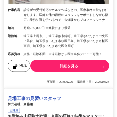
仕事内容
診療所の受付対応やカルテ作成などの、医療事務全般をお任
せします。医師や他の職種のスタッフをサポートしながら幅
広い業務知識を学べるので、未経験からプロフェッショナ…
給与
月給230,000円 ☆経験により優遇
勤務地
埼玉県上尾市川、埼玉県蕨市錦町、埼玉県さいたま市中央区
上落合、埼玉県さいたま市桜区田島、埼玉県さいたま市桜区
西堀、埼玉県さいたま市北区宮原町
応募資格
資格・経験不問 ☆未経験から医療事務デビュー可能！
詳細を見る
後で見る
更新日： 2026/07/21 掲載終了日： 2026/08/28
足場工事の見習いスタッフ
株式会社 齋藤組
正社員
無資格＆未経験大歓迎！充実の研修で技術をマスター！