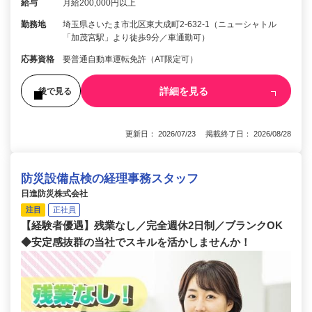
給与
月給200,000円以上
勤務地
埼玉県さいたま市北区東大成町2-632-1（ニューシャトル
「加茂宮駅」より徒歩9分／車通勤可）
応募資格
要普通自動車運転免許（AT限定可）
詳細を見る
後で見る
更新日： 2026/07/23 掲載終了日： 2026/08/28
防災設備点検の経理事務スタッフ
日進防災株式会社
注目
正社員
【経験者優遇】残業なし／完全週休2日制／ブランクOK
◆安定感抜群の当社でスキルを活かしませんか！