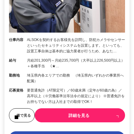
仕事内容
ALSOKを契約するお客様先を訪問し、防犯カメラやセンサー
といったセキュリティシステムを設置します。といっても、
設置工事自体は基本的に協力業者が行うため、あなた…
給与
月給201,300円～月給235,700円（大卒以上226,500円以上）
＋各種手当 《★…
勤務地
埼玉県内各エリアでの勤務 （埼玉県内いずれかの事業所へ
配属）
応募資格
要普通免許（AT限定可）／60歳未満（定年が60歳の為）／
高卒以上（※労働基準法等法令の規定により） ※普通免許を
お持ちでない方は入社までの取得でOK！
詳細を見る
後で見る