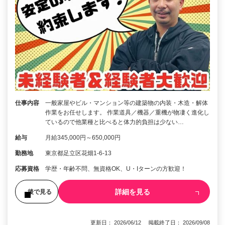
仕事内容
一般家屋やビル・マンション等の建築物の内装・木造・解体
作業をお任せします。 作業道具／機器／重機が物凄く進化し
ているので他業種と比べると体力的負担は少ない…
給与
月給345,000円～650,000円
勤務地
東京都足立区花畑1-6-13
応募資格
学歴・年齢不問、無資格OK、U・Iターンの方歓迎！
詳細を見る
後で見る
更新日： 2026/06/12 掲載終了日： 2026/09/08