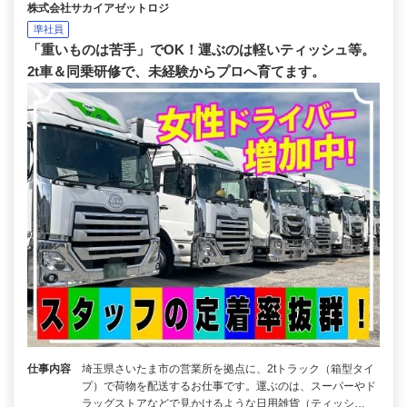
株式会社サカイアゼットロジ
準社員
「重いものは苦手」でOK！運ぶのは軽いティッシュ等。
2t車＆同乗研修で、未経験からプロへ育てます。
仕事内容
埼玉県さいたま市の営業所を拠点に、2tトラック（箱型タイ
プ）で荷物を配送するお仕事です。運ぶのは、スーパーやド
ラッグストアなどで見かけるような日用雑貨（ティッシ…