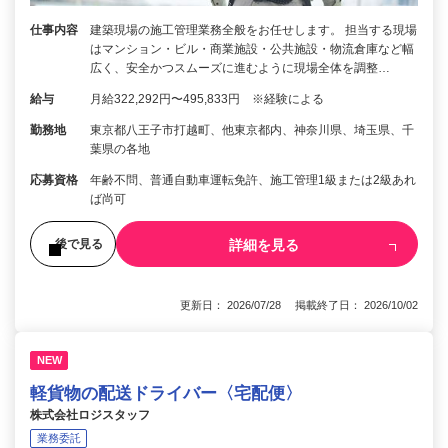
仕事内容
建築現場の施工管理業務全般をお任せします。 担当する現場
はマンション・ビル・商業施設・公共施設・物流倉庫など幅
広く、安全かつスムーズに進むように現場全体を調整…
給与
月給322,292円〜495,833円 ※経験による
勤務地
東京都八王子市打越町、他東京都内、神奈川県、埼玉県、千
葉県の各地
応募資格
年齢不問、普通自動車運転免許、施工管理1級または2級あれ
ば尚可
詳細を見る
後で見る
更新日： 2026/07/28 掲載終了日： 2026/10/02
NEW
軽貨物の配送ドライバー〈宅配便〉
株式会社ロジスタッフ
業務委託