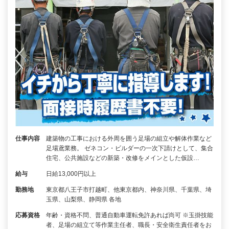
仕事内容
建築物の工事における外周を囲う足場の組立や解体作業など
足場鳶業務。 ゼネコン・ビルダーの一次下請けとして、集合
住宅、公共施設などの新築・改修をメインとした仮設…
給与
日給13,000円以上
勤務地
東京都八王子市打越町、他東京都内、神奈川県、千葉県、埼
玉県、山梨県、静岡県 各地
応募資格
年齢・資格不問、普通自動車運転免許あれば尚可 ※玉掛技能
者、足場の組立て等作業主任者、職長・安全衛生責任者をお