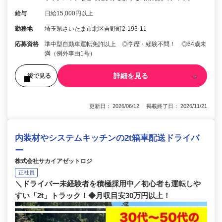
給与
日給15,000円以上
勤務地
埼玉県さいたま市北区吉野町2-193-11
応募資格
準中型自動車運転免許以上 ◎学歴・経験不問！ ◎64歳未
満（例外事由1号）
詳細を見る
後で見る
更新日： 2026/06/12 掲載終了日： 2026/11/21
内装材やシステムキッチンの2t箱車配送ドライバ
ー
株式会社サカイアゼットロジ
正社員
＼ドライバー未経験者を積極採用中／初心者も運転しや
すい「2t」トラック！◆月収目安30万円以上！