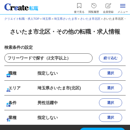
後で見る
閲覧履歴
会員登録
メニュー
クリエイト転職・求人TOP
＞
埼玉県
＞
埼玉県さいたま市
＞
さいたま市北区
＞
さいたま市北区・そ
さいたま市北区・その他の転職・求人情報
検索条件の設定
絞り込む
職種
指定しない
選択
エリア
埼玉県さいたま市(北区)
選択
条件
男性活躍中
選択
業種
指定しない
選択