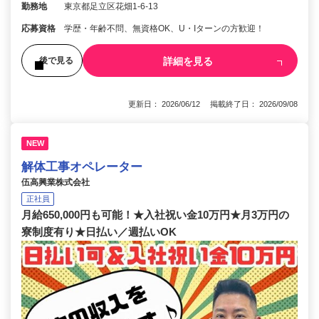
勤務地
東京都足立区花畑1-6-13
応募資格
学歴・年齢不問、無資格OK、U・Iターンの方歓迎！
詳細を見る
後で見る
更新日： 2026/06/12 掲載終了日： 2026/09/08
NEW
解体工事オペレーター
伍高興業株式会社
正社員
月給650,000円も可能！★入社祝い金10万円★月3万円の
寮制度有り★日払い／週払いOK