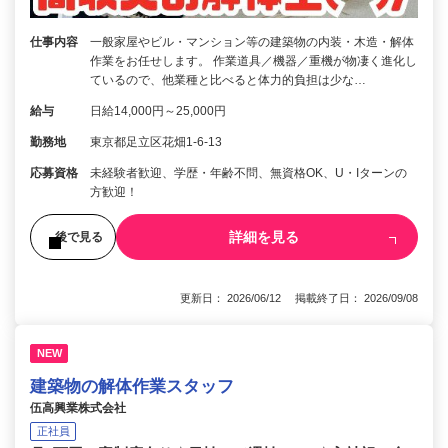
仕事内容
一般家屋やビル・マンション等の建築物の内装・木造・解体
作業をお任せします。 作業道具／機器／重機が物凄く進化し
ているので、他業種と比べると体力的負担は少な…
給与
日給14,000円～25,000円
勤務地
東京都足立区花畑1-6-13
応募資格
未経験者歓迎、学歴・年齢不問、無資格OK、U・Iターンの
方歓迎！
詳細を見る
後で見る
更新日： 2026/06/12 掲載終了日： 2026/09/08
NEW
建築物の解体作業スタッフ
伍高興業株式会社
正社員