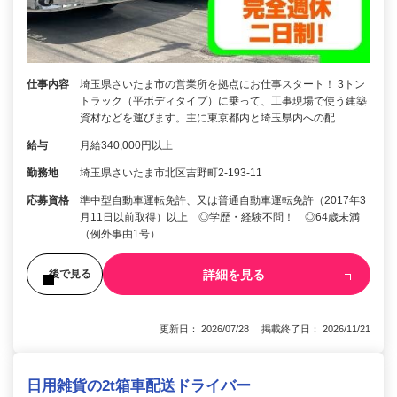
仕事内容
埼玉県さいたま市の営業所を拠点にお仕事スタート！ 3トン
トラック（平ボディタイプ）に乗って、工事現場で使う建築
資材などを運びます。主に東京都内と埼玉県内への配…
給与
月給340,000円以上
勤務地
埼玉県さいたま市北区吉野町2-193-11
応募資格
準中型自動車運転免許、又は普通自動車運転免許（2017年3
月11日以前取得）以上 ◎学歴・経験不問！ ◎64歳未満
（例外事由1号）
詳細を見る
後で見る
更新日： 2026/07/28 掲載終了日： 2026/11/21
日用雑貨の2t箱車配送ドライバー