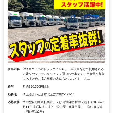
仕事内容
2t箱車タイプのトラックに乗り、工事現場などで使用される
内装材やシステムキッチンを運ぶお仕事です。仕事量が豊富
にあるため、収入重視の方にもオススメ！ 【具…
給与
月給320,000円以上
勤務地
埼玉県さいたま市北区吉野町2-193-11
応募資格
準中型自動車運転免許、又は普通自動車運転免許（2017年3
月11日以前取得）以上 ◎学歴・経験不問！ ◎64歳未満
（例外事由1号）