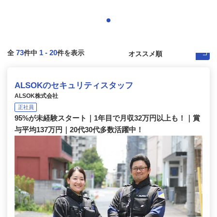
73
1
-
20
全
件中
件を表示
ALSOKのセキュリティスタッフ
ALSOK株式会社
正社員
95%が未経験スタート｜1年目で月収32万円以上も！｜賞
与平均137万円｜20代30代多数活躍中！