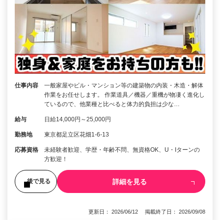
仕事内容
一般家屋やビル・マンション等の建築物の内装・木造・解体
作業をお任せします。 作業道具／機器／重機が物凄く進化し
ているので、他業種と比べると体力的負担は少な…
給与
日給14,000円～25,000円
勤務地
東京都足立区花畑1-6-13
応募資格
未経験者歓迎、学歴・年齢不問、無資格OK、U・Iターンの
方歓迎！
詳細を見る
後で見る
更新日： 2026/06/12 掲載終了日： 2026/09/08