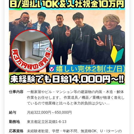
仕事内容
一般家屋やビル・マンション等の建築物の内装・木造・解体
作業をお任せします。 作業道具／機器／重機が物凄く進化し
ているので他業種と比べると体力的負担は少ない…
給与
月給322,000円～650,000円
勤務地
東京都足立区花畑1-6-13
応募資格
未経験者歓迎、学歴・年齢不問、無資格OK、U・Iターンの