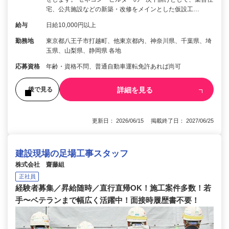
宅、公共施設などの新築・改修をメインとした仮設工…
給与
日給10,000円以上
勤務地
東京都八王子市打越町、他東京都内、神奈川県、千葉県、埼
玉県、山梨県、静岡県 各地
応募資格
年齢・資格不問、普通自動車運転免許あれば尚可
詳細を見る
後で見る
更新日： 2026/06/15 掲載終了日： 2027/06/25
建設現場の足場工事スタッフ
株式会社 齋藤組
正社員
経験者募集／昇給随時／直行直帰OK！施工案件多数！若
手〜ベテランまで幅広く活躍中！面接時履歴書不要！