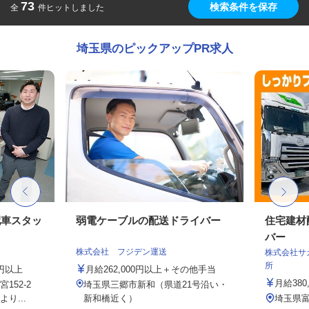
73
検索条件を保存
全
件ヒットしました
埼玉県のピックアップPR求人
配車スタッ
弱電ケーブルの配送ドライバー
住宅建材
バー
株式会社 フジデン運送
株式会社サ
所
0円以上
月給262,000円以上＋その他手当
月給380
152-2
埼玉県三郷市新和（県道21号沿い・
り...
新和橋近く）
埼玉県富