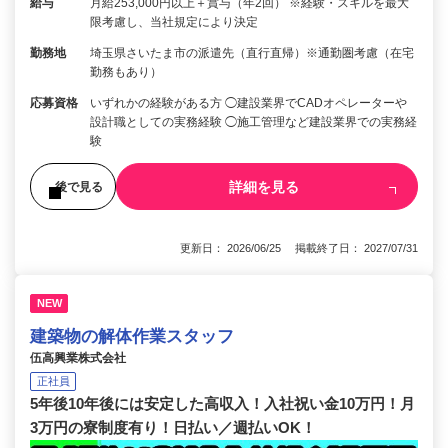
給与
月給253,000円以上＋賞与（年2回） ※経験・スキルを最大
限考慮し、当社規定により決定
勤務地
埼玉県さいたま市の派遣先（直行直帰）※通勤圏考慮（在宅
勤務もあり）
応募資格
いずれかの経験がある方 ◯建設業界でCADオペレーターや
設計職としての実務経験 ◯施工管理など建設業界での実務経
験
詳細を見る
後で見る
更新日： 2026/06/25 掲載終了日： 2027/07/31
NEW
建築物の解体作業スタッフ
伍高興業株式会社
正社員
5年後10年後には安定した高収入！入社祝い金10万円！月
3万円の寮制度有り！日払い／週払いOK！