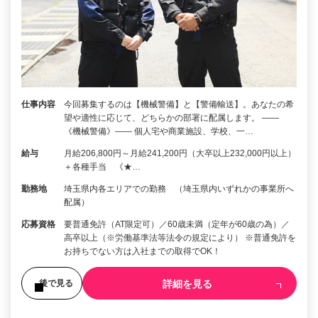
仕事内容
今回募集するのは【機械警備】と【警備輸送】。あなたの希
望や適性に応じて、どちらかの部署に配属します。 ――
《機械警備》―― 個人宅や商業施設、学校、一…
給与
月給206,800円～月給241,200円（大卒以上232,000円以上）
＋各種手当 《★…
勤務地
埼玉県内各エリアでの勤務 （埼玉県内いずれかの事業所へ
配属）
応募資格
要普通免許（AT限定可）／60歳未満（定年が60歳の為）／
高卒以上（※労働基準法等法令の規定により） ※普通免許を
お持ちでない方は入社までの取得でOK！
詳細を見る
後で見る