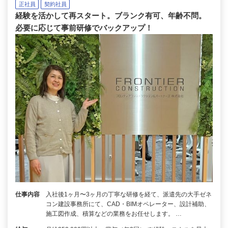
正社員
契約社員
経験を活かして再スタート。ブランク有可、年齢不問。
必要に応じて事前研修でバックアップ！
仕事内容
入社後1ヶ月〜3ヶ月の丁寧な研修を経て、派遣先の大手ゼネ
コン建設事務所にて、CAD・BIMオペレーター、設計補助、
施工図作成、積算などの業務をお任せします。 …