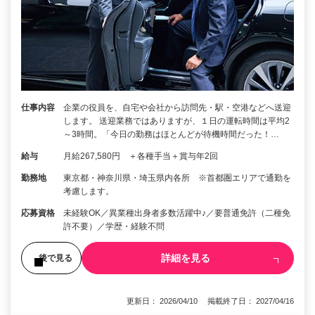
仕事内容
企業の役員を、自宅や会社から訪問先・駅・空港などへ送迎
します。 送迎業務ではありますが、１日の運転時間は平均2
～3時間。「今日の勤務はほとんどが待機時間だった！…
給与
月給267,580円 ＋各種手当＋賞与年2回
勤務地
東京都・神奈川県・埼玉県内各所 ※首都圏エリアで通勤を
考慮します。
応募資格
未経験OK／異業種出身者多数活躍中♪／要普通免許（二種免
許不要）／学歴・経験不問
詳細を見る
後で見る
更新日： 2026/04/10 掲載終了日： 2027/04/16