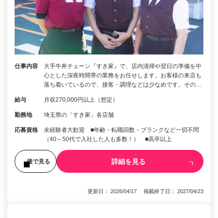
仕事内容
大手牛丼チェーン『すき家』で、店内清掃や翌日の準備を中
心とした深夜時間帯の業務をお任せします。お客様の来店も
落ち着いているので、接客・調理などは少なめです。その…
給与
月収270,000円以上（想定）
勤務地
埼玉県の「すき家」各店舗
応募資格
未経験者大歓迎 ■年齢・転職回数・ブランクなど一切不問
（40～50代で入社した人も多数！） ■高卒以上
詳細を見る
後で見る
更新日： 2026/04/17 掲載終了日： 2027/04/23