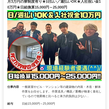
月3万円の寮制度有り★日払い／週払いOK★入社祝い金1
0万円★日給換算15,000円～25,000円
仕事内容
一般家屋やビル・マンション等の建築物の内装・木造・解体
作業をお任せします。 作業道具／機器／重機が物凄く進化し
ているので他業種と比べると体力的負担は少ない…
給与
日給15,000円～25,000円