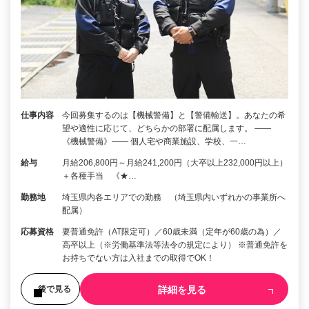
仕事内容
今回募集するのは【機械警備】と【警備輸送】。あなたの希
望や適性に応じて、どちらかの部署に配属します。 ――
《機械警備》―― 個人宅や商業施設、学校、一…
給与
月給206,800円～月給241,200円（大卒以上232,000円以上）
＋各種手当 《★…
勤務地
埼玉県内各エリアでの勤務 （埼玉県内いずれかの事業所へ
配属）
応募資格
要普通免許（AT限定可）／60歳未満（定年が60歳の為）／
高卒以上（※労働基準法等法令の規定により） ※普通免許を
お持ちでない方は入社までの取得でOK！
詳細を見る
後で見る