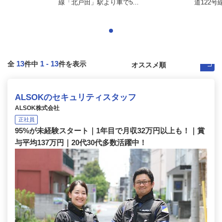
線「北戸田」駅より車で5...
道122号
13
1
-
13
全
件中
件を表示
ALSOKのセキュリティスタッフ
ALSOK株式会社
正社員
95%が未経験スタート｜1年目で月収32万円以上も！｜賞
与平均137万円｜20代30代多数活躍中！