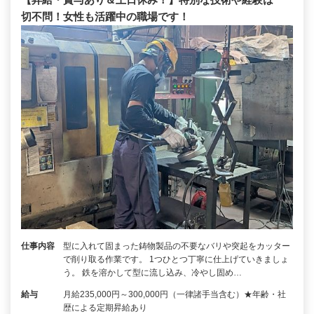
切不問！女性も活躍中の職場です！
仕事内容
型に入れて固まった鋳物製品の不要なバリや突起をカッター
で削り取る作業です。 1つひとつ丁寧に仕上げていきましょ
う。 鉄を溶かして型に流し込み、冷やし固め…
給与
月給235,000円～300,000円（一律諸手当含む）★年齢・社
歴による定期昇給あり