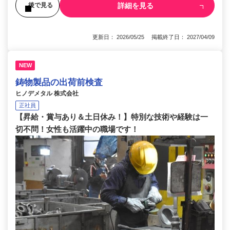
詳細を見る
後で見る
更新日： 2026/05/25 掲載終了日： 2027/04/09
NEW
鋳物製品の出荷前検査
ヒノデメタル 株式会社
正社員
【昇給・賞与あり＆土日休み！】特別な技術や経験は一
切不問！女性も活躍中の職場です！