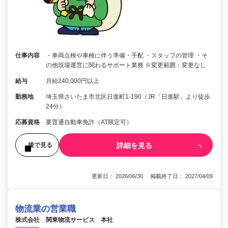
仕事内容
・車両点検や車検に伴う準備・手配 ・スタッフの管理 ・そ
の他現場運営に関わるサポート業務 ※変更範囲：変更なし
給与
月給240,000円以上
勤務地
埼玉県さいたま市北区日進町1-190（JR「日進駅」より徒歩
24分）
応募資格
要普通自動車免許（AT限定可）
詳細を見る
後で見る
更新日： 2026/06/30 掲載終了日： 2027/04/09
物流業の営業職
株式会社 関東物流サービス 本社