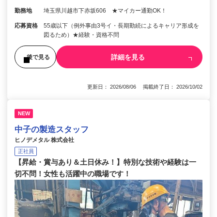
勤務地
埼玉県川越市下赤坂606 ★マイカー通勤OK！
応募資格
55歳以下（例外事由3号イ・長期勤続によるキャリア形成を
図るため）★経験・資格不問
詳細を見る
後で見る
更新日： 2026/08/06 掲載終了日： 2026/10/02
NEW
中子の製造スタッフ
ヒノデメタル 株式会社
正社員
【昇給・賞与あり＆土日休み！】特別な技術や経験は一
切不問！女性も活躍中の職場です！