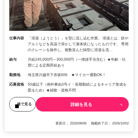
仕事内容
「溶湯（ようとう）」を型に流し込む作業。 溶湯とは、鉄や
アルミなどを高温で溶かして液体状になったものです。 専用
のクレーンを操作し、複数並んだ鋳型に溶湯を流…
給与
月給245,000円～300,000円（一律諸手当含む）★年齢・社
歴による定期昇給あり
勤務地
埼玉県川越市下赤坂606 ★マイカー通勤OK！
応募資格
50歳以下（例外事由3号イ・長期勤続によるキャリア形成を
図るため）★経験・資格不問
詳細を見る
後で見る
更新日： 2026/08/06 掲載終了日： 2026/10/02