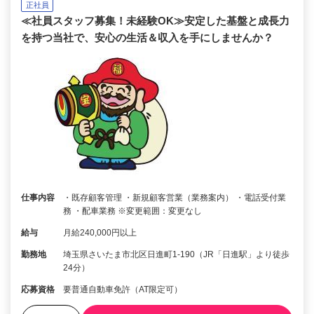
正社員
≪社員スタッフ募集！未経験OK≫安定した基盤と成長力
を持つ当社で、安心の生活＆収入を手にしませんか？
仕事内容
・既存顧客管理 ・新規顧客営業（業務案内） ・電話受付業
務 ・配車業務 ※変更範囲：変更なし
給与
月給240,000円以上
勤務地
埼玉県さいたま市北区日進町1-190（JR「日進駅」より徒歩
24分）
応募資格
要普通自動車免許（AT限定可）