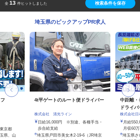
13
検索条件を保存
全
件ヒットしました
埼玉県のピックアップPR求人
ッフ
4t平ゲートのルート便ドライバー
中距離・
ドライバ
株式会社 清光ライン
株式会社日
日給16,000円 ※別途、各種手当・
月給550
歩合給支給
月収60万
東京都
玉県、山
埼玉県戸田市美女木2-19-6（JR埼京
埼玉県さ