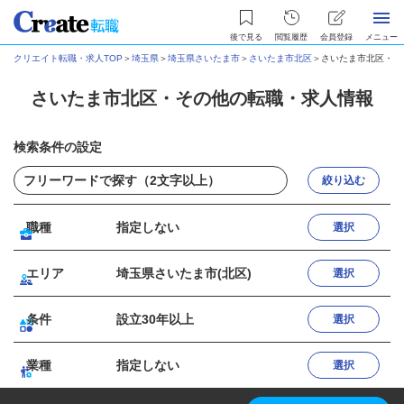
後で見る
閲覧履歴
会員登録
メニュー
クリエイト転職・求人TOP
＞
埼玉県
＞
埼玉県さいたま市
＞
さいたま市北区
＞
さいたま市北区・そ
さいたま市北区・その他の転職・求人情報
検索条件の設定
絞り込む
職種
指定しない
選択
エリア
埼玉県さいたま市(北区)
選択
条件
設立30年以上
選択
業種
指定しない
選択