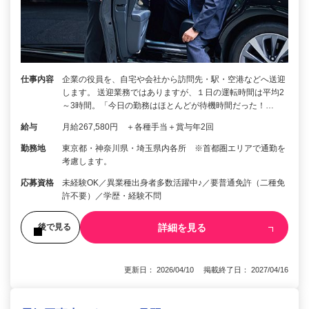
仕事内容
企業の役員を、自宅や会社から訪問先・駅・空港などへ送迎
します。 送迎業務ではありますが、１日の運転時間は平均2
～3時間。「今日の勤務はほとんどが待機時間だった！…
給与
月給267,580円 ＋各種手当＋賞与年2回
勤務地
東京都・神奈川県・埼玉県内各所 ※首都圏エリアで通勤を
考慮します。
応募資格
未経験OK／異業種出身者多数活躍中♪／要普通免許（二種免
許不要）／学歴・経験不問
詳細を見る
後で見る
更新日： 2026/04/10 掲載終了日： 2027/04/16