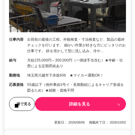
仕事内容
出荷前の最後の工程。外観検査・寸法検査など、製品の最終
チェックを行います。 細かい作業が好きな方にピッタリのお
仕事です。 鉄を溶かして型に流し込み、冷や…
給与
月給235,000円～300,000円（一律諸手当含む）★年齢・社
歴による定期昇給あり
勤務地
埼玉県川越市下赤坂606 ★マイカー通勤OK！
応募資格
55歳以下（例外事由3号イ・長期勤続によるキャリア形成を
図るため）★経験・資格不問
詳細を見る
後で見る
更新日： 2026/08/06 掲載終了日： 2026/10/02