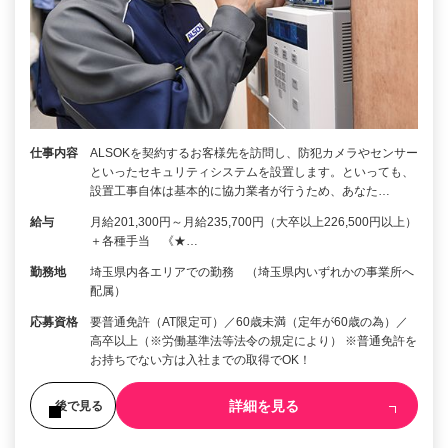
仕事内容
ALSOKを契約するお客様先を訪問し、防犯カメラやセンサー
といったセキュリティシステムを設置します。といっても、
設置工事自体は基本的に協力業者が行うため、あなた…
給与
月給201,300円～月給235,700円（大卒以上226,500円以上）
＋各種手当 《★…
勤務地
埼玉県内各エリアでの勤務 （埼玉県内いずれかの事業所へ
配属）
応募資格
要普通免許（AT限定可）／60歳未満（定年が60歳の為）／
高卒以上（※労働基準法等法令の規定により） ※普通免許を
お持ちでない方は入社までの取得でOK！
詳細を見る
後で見る