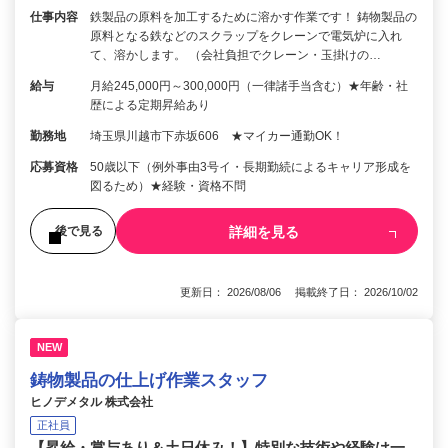
仕事内容
鉄製品の原料を加工するために溶かす作業です！ 鋳物製品の
原料となる鉄などのスクラップをクレーンで電気炉に入れ
て、溶かします。 （会社負担でクレーン・玉掛けの…
給与
月給245,000円～300,000円（一律諸手当含む）★年齢・社
歴による定期昇給あり
勤務地
埼玉県川越市下赤坂606 ★マイカー通勤OK！
応募資格
50歳以下（例外事由3号イ・長期勤続によるキャリア形成を
図るため）★経験・資格不問
詳細を見る
後で見る
更新日： 2026/08/06 掲載終了日： 2026/10/02
NEW
鋳物製品の仕上げ作業スタッフ
ヒノデメタル 株式会社
正社員
【昇給・賞与あり＆土日休み！】特別な技術や経験は一