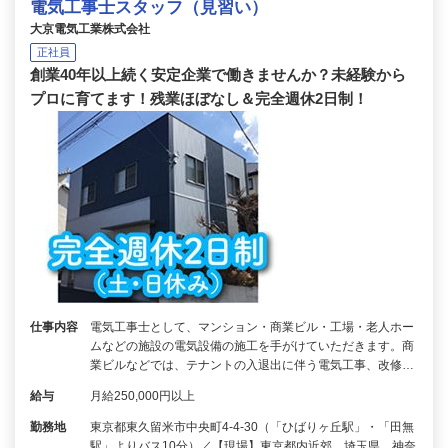
電気工事士スタッフ（見習い）
大京電気工業株式会社
正社員
創業40年以上続く安定企業で働きませんか？未経験から
プロに育てます！残業ほぼなし＆完全週休2日制！
仕事内容
電気工事士として、マンション・商業ビル・工場・老人ホー
ムなどの施設の電気設備の施工を手がけていただきます。商
業ビルなどでは、テナントの入退出に伴う電気工事、改修…
給与
月給250,000円以上
勤務地
東京都東久留米市中央町4-4-30（「ひばりヶ丘駅」・「田無
駅」よりバス10分）／【現場】東京都内近郊、埼玉県、神奈