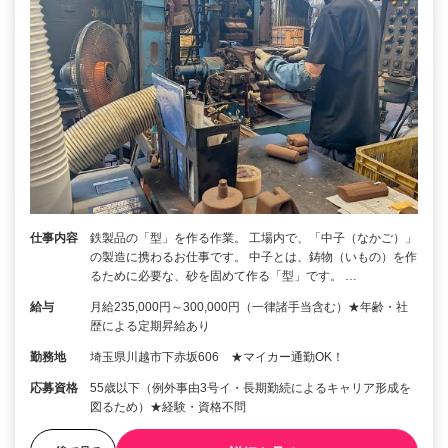
仕事内容
鉄製品の「型」を作る作業。 工場内で、「中子（なかご）」
の製造に携わるお仕事です。 中子とは、鋳物（いもの）を作
るために必要な、砂を固めて作る「型」です。 …
給与
月給235,000円～300,000円（一律諸手当含む）★年齢・社
歴による定期昇給あり
勤務地
埼玉県川越市下赤坂606 ★マイカー通勤OK！
応募資格
55歳以下（例外事由3号イ・長期勤続によるキャリア形成を
図るため）★経験・資格不問