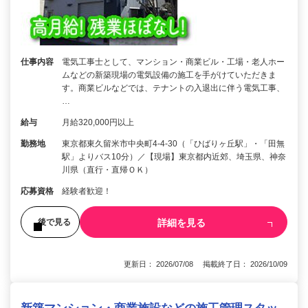
仕事内容
電気工事士として、マンション・商業ビル・工場・老人ホー
ムなどの新築現場の電気設備の施工を手がけていただきま
す。商業ビルなどでは、テナントの入退出に伴う電気工事、
…
給与
月給320,000円以上
勤務地
東京都東久留米市中央町4-4-30（「ひばりヶ丘駅」・「田無
駅」よりバス10分）／【現場】東京都内近郊、埼玉県、神奈
川県（直行・直帰ＯＫ）
応募資格
経験者歓迎！
詳細を見る
後で見る
更新日： 2026/07/08 掲載終了日： 2026/10/09