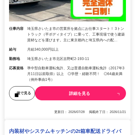
仕事内容
埼玉県さいたま市の営業所を拠点にお仕事スタート！ 3トン
トラック（平ボディタイプ）に乗って、工事現場で使う建築
資材などを運びます。主に東京都内と埼玉県内への配…
給与
月給340,000円以上
勤務地
埼玉県さいたま市北区吉野町2-193-11
応募資格
準中型自動車運転免許、又は普通自動車運転免許（2017年3
月11日以前取得）以上 ◎学歴・経験不問！ ◎64歳未満
（例外事由1号）
詳細を見る
後で見る
更新日： 2026/07/28 掲載終了日： 2026/11/21
内装材やシステムキッチンの2t箱車配送ドライバ