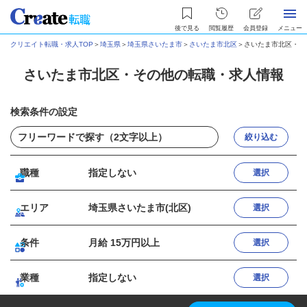
後で見る
閲覧履歴
会員登録
メニュー
クリエイト転職・求人TOP
＞
埼玉県
＞
埼玉県さいたま市
＞
さいたま市北区
＞
さいたま市北区・そ
さいたま市北区・その他の転職・求人情報
検索条件の設定
絞り込む
職種
指定しない
選択
エリア
埼玉県さいたま市(北区)
選択
条件
月給 15万円以上
選択
業種
指定しない
選択