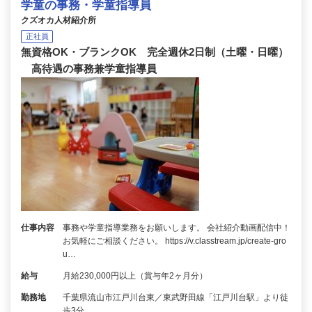
学童の事務・学童指導員
クズオカ人材紹介所
正社員
無資格OK・ブランクOK 完全週休2日制（土曜・日曜）
高待遇の事務兼学童指導員
仕事内容
事務や学童指導業務をお願いします。 会社紹介動画配信中！
お気軽にご相談ください。 https://v.classtream.jp/create-gro
u…
給与
月給230,000円以上（賞与年2ヶ月分）
勤務地
千葉県流山市江戸川台東／東武野田線「江戸川台駅」より徒
歩3分