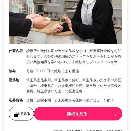
仕事内容
診療所の受付対応やカルテ作成などの、医療事務全般をお任
せします。医師や他の職種のスタッフをサポートしながら幅
広い業務知識を学べるので、未経験からプロフェッショナ…
給与
月給230,000円 ☆経験により優遇
勤務地
埼玉県上尾市川、埼玉県蕨市錦町、埼玉県さいたま市中央区
上落合、埼玉県さいたま市桜区田島、埼玉県さいたま市桜区
西堀、埼玉県さいたま市北区宮原町
応募資格
資格・経験不問 ☆未経験から医療事務デビュー可能！
詳細を見る
後で見る