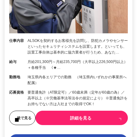
仕事内容
ALSOKを契約するお客様先を訪問し、防犯カメラやセンサー
といったセキュリティシステムを設置します。といっても、
設置工事自体は基本的に協力業者が行うため、あなた…
給与
月給201,300円～月給235,700円（大卒以上226,500円以上）
＋各種手当 《★…
勤務地
埼玉県内各エリアでの勤務 （埼玉県内いずれかの事業所へ
配属）
応募資格
要普通免許（AT限定可）／60歳未満（定年が60歳の為）／
高卒以上（※労働基準法等法令の規定により） ※普通免許を
お持ちでない方は入社までの取得でOK！
詳細を見る
後で見る