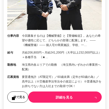
仕事内容
今回募集するのは【機械警備】と【警備輸送】。あなたの希
望や適性に応じて、どちらかの部署に配属します。 ――
《機械警備》―― 個人宅や商業施設、学校、一…
給与
月給206,800円～月給241,200円（大卒以上232,000円以上）
＋各種手当 《★…
勤務地
埼玉県内各エリアでの勤務 （埼玉県内いずれかの事業所へ
配属）
応募資格
要普通免許（AT限定可）／60歳未満（定年が60歳の為）／
高卒以上（※労働基準法等法令の規定により） ※普通免許を
お持ちでない方は入社までの取得でOK！
詳細を見る
後で見る