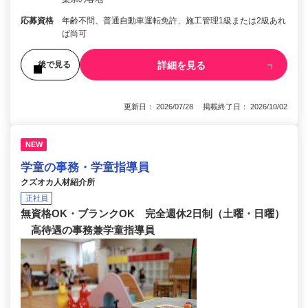
応募資格
年齢不問、普通自動車運転免許、施工管理1級または2級あれ
ば尚可
詳細を見る
後で見る
更新日： 2026/07/28 掲載終了日： 2026/10/02
NEW
学童の事務・学童指導員
クズオカ人材紹介所
正社員
無資格OK・ブランクOK 完全週休2日制（土曜・日曜）
高待遇の事務兼学童指導員