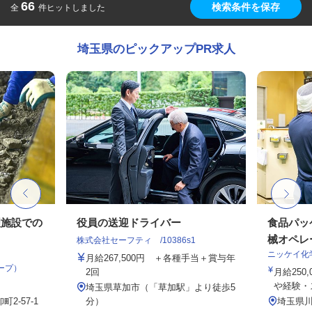
66
検索条件を保存
全
件ヒットしました
埼玉県のピックアップPR求人
理施設での
役員の送迎ドライバー
食品パッ
械オペレ
株式会社セーフティ /10386s1
ニッケイ化
月給267,500円 ＋各種手当＋賞与年
ープ）
2回
月給250,
や経験・ス
埼玉県草加市（「草加駅」より徒歩5
2-57-1
分）
埼玉県川