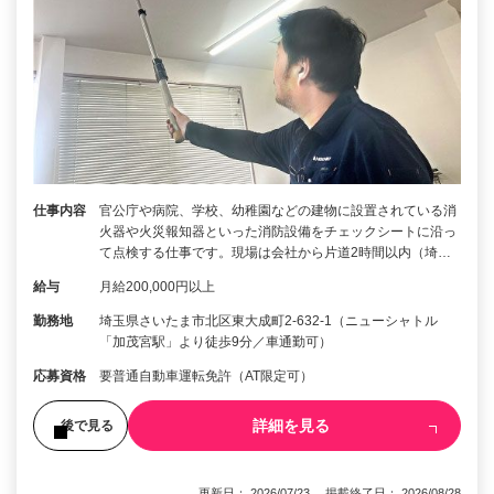
仕事内容
官公庁や病院、学校、幼稚園などの建物に設置されている消
火器や火災報知器といった消防設備をチェックシートに沿っ
て点検する仕事です。現場は会社から片道2時間以内（埼…
給与
月給200,000円以上
勤務地
埼玉県さいたま市北区東大成町2-632-1（ニューシャトル
「加茂宮駅」より徒歩9分／車通勤可）
応募資格
要普通自動車運転免許（AT限定可）
詳細を見る
後で見る
更新日： 2026/07/23 掲載終了日： 2026/08/28