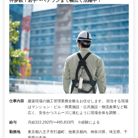
件多数！若手〜ベテランまで幅広く活躍中！
仕事内容
建築現場の施工管理業務全般をお任せします。 担当する現場
はマンション・ビル・商業施設・公共施設・物流倉庫など幅
広く、安全かつスムーズに進むように現場全体を調整…
給与
月給322,292円〜495,833円 ※経験による
勤務地
東京都八王子市打越町、他東京都内、神奈川県、埼玉県、千
葉県の各地