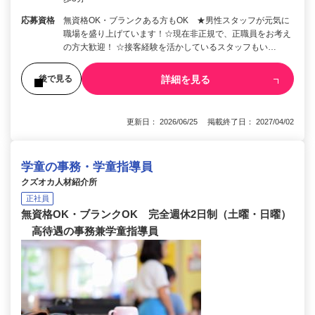
応募資格
無資格OK・ブランクある方もOK ★男性スタッフが元気に
職場を盛り上げています！☆現在非正規で、正職員をお考え
の方大歓迎！ ☆接客経験を活かしているスタッフもい…
詳細を見る
後で見る
更新日： 2026/06/25 掲載終了日： 2027/04/02
学童の事務・学童指導員
クズオカ人材紹介所
正社員
無資格OK・ブランクOK 完全週休2日制（土曜・日曜）
高待遇の事務兼学童指導員