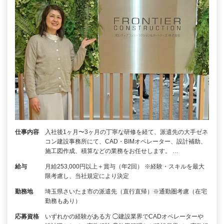
仕事内容
入社後1ヶ月〜3ヶ月の丁寧な研修を経て、派遣先の大手ゼネ
コン建設事務所にて、CAD・BIMオペレーター、設計補助、
施工図作成、積算などの業務をお任せします。 …
給与
月給253,000円以上＋賞与（年2回） ※経験・スキルを最大
限考慮し、当社規定により決定
勤務地
埼玉県さいたま市の派遣先（直行直帰）※通勤圏考慮（在宅
勤務もあり）
応募資格
いずれかの経験がある方 ◯建設業界でCADオペレーターや