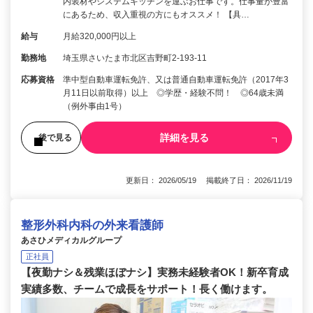
内装材やシステムキッチンを運ぶお仕事です。仕事量が豊富
にあるため、収入重視の方にもオススメ！ 【具…
給与
月給320,000円以上
勤務地
埼玉県さいたま市北区吉野町2-193-11
応募資格
準中型自動車運転免許、又は普通自動車運転免許（2017年3
月11日以前取得）以上 ◎学歴・経験不問！ ◎64歳未満
（例外事由1号）
詳細を見る
後で見る
更新日： 2026/05/19 掲載終了日： 2026/11/19
整形外科内科の外来看護師
あさひメディカルグループ
正社員
【夜勤ナシ＆残業ほぼナシ】実務未経験者OK！新卒育成
実績多数、チームで成長をサポート！長く働けます。