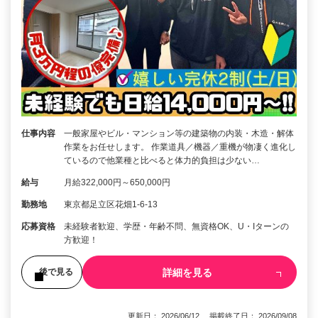
仕事内容
一般家屋やビル・マンション等の建築物の内装・木造・解体
作業をお任せします。 作業道具／機器／重機が物凄く進化し
ているので他業種と比べると体力的負担は少ない…
給与
月給322,000円～650,000円
勤務地
東京都足立区花畑1-6-13
応募資格
未経験者歓迎、学歴・年齢不問、無資格OK、U・Iターンの
方歓迎！
詳細を見る
後で見る
更新日： 2026/06/12 掲載終了日： 2026/09/08