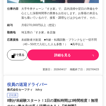
仕事内容
大手牛丼チェーン『すき家』で、店内清掃や翌日の準備を中
心とした深夜時間帯の業務をお任せします。お客様の来店も
落ち着いているので、接客・調理などは少なめです。その…
給与
月収270,000円以上（想定）
勤務地
埼玉県の「すき家」各店舗
応募資格
未経験者大歓迎 ■年齢・転職回数・ブランクなど一切不問
（40～50代で入社した人も多数！） ■高卒以上
詳細を見る
後で見る
更新日： 2026/04/17 掲載終了日： 2027/04/23
役員の送迎ドライバー
株式会社セーフティ /sh-y
正社員
8割が未経験スタート！1日の運転時間は3時間程度！無理