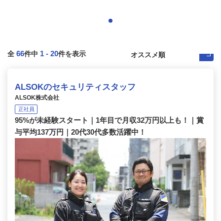
66
1
-
20
全
件中
件を表示
ALSOKのセキュリティスタッフ
ALSOK株式会社
正社員
95%が未経験スタート｜1年目で月収32万円以上も！｜賞
与平均137万円｜20代30代多数活躍中！