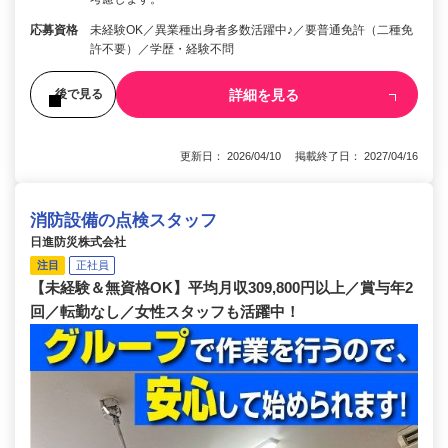
応募資格
未経験OK／異業種出身者多数活躍中♪／要普通免許（二種免
許不要）／学歴・経験不問
詳細を見る
後で見る
更新日： 2026/04/10 掲載終了日： 2027/04/16
消防設備の点検スタッフ
日進防災株式会社
注目
正社員
【未経験＆無資格OK】平均月収309,800円以上／賞与年2
回／転勤なし／女性スタッフも活躍中！