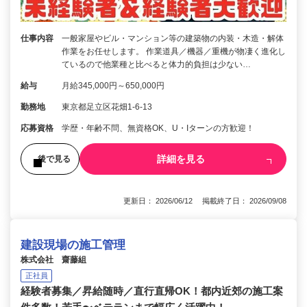
仕事内容
一般家屋やビル・マンション等の建築物の内装・木造・解体
作業をお任せします。 作業道具／機器／重機が物凄く進化し
ているので他業種と比べると体力的負担は少ない…
給与
月給345,000円～650,000円
勤務地
東京都足立区花畑1-6-13
応募資格
学歴・年齢不問、無資格OK、U・Iターンの方歓迎！
詳細を見る
後で見る
更新日： 2026/06/12 掲載終了日： 2026/09/08
建設現場の施工管理
株式会社 齋藤組
正社員
経験者募集／昇給随時／直行直帰OK！都内近郊の施工案