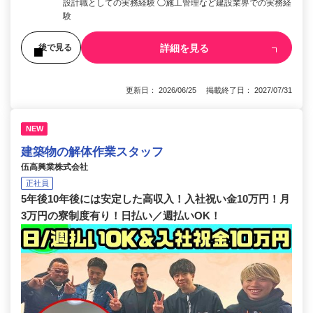
設計職としての実務経験 ◯施工管理など建設業界での実務経
験
詳細を見る
後で見る
更新日： 2026/06/25 掲載終了日： 2027/07/31
NEW
建築物の解体作業スタッフ
伍高興業株式会社
正社員
5年後10年後には安定した高収入！入社祝い金10万円！月
3万円の寮制度有り！日払い／週払いOK！