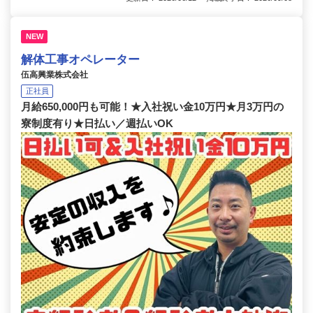
NEW
解体工事オペレーター
伍高興業株式会社
正社員
月給650,000円も可能！★入社祝い金10万円★月3万円の
寮制度有り★日払い／週払いOK