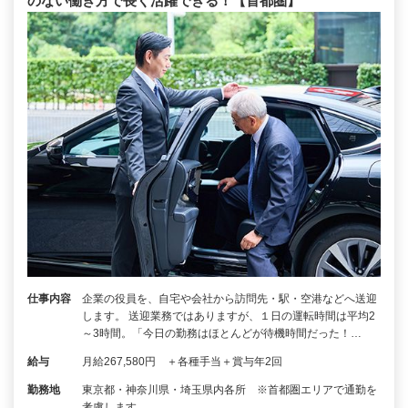
のない働き方で長く活躍できる！【首都圏】
仕事内容
企業の役員を、自宅や会社から訪問先・駅・空港などへ送迎
します。 送迎業務ではありますが、１日の運転時間は平均2
～3時間。「今日の勤務はほとんどが待機時間だった！…
給与
月給267,580円 ＋各種手当＋賞与年2回
勤務地
東京都・神奈川県・埼玉県内各所 ※首都圏エリアで通勤を
考慮します。