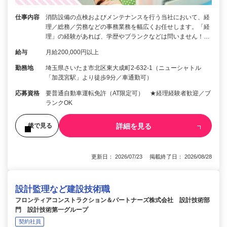
仕事内容
消防設備の点検およびメンテナンスを行う当社において、経
理／総務／労務などの事務業務を幅広くお任せします。「経
理」の経験があれば、学歴やブランクなどは問いません！…
給与
月給200,000円以上
勤務地
埼玉県さいたま市北区東大成町2-632-1（ニューシャトル
「加茂宮駅」より徒歩9分／車通勤可）
応募資格
要普通自動車運転免許（AT限定可） ★経理経験者歓迎／ブ
ランクOK
詳細を見る
後で見る
更新日： 2026/07/23 掲載終了日： 2026/08/28
設計監理など建設技術職
フロンティアコンストラクション＆パートナーズ株式会社 設計技術部
門 設計技術第一グループ
契約社員