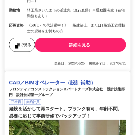
円～）
勤務地
埼玉県さいたま市の派遣先（直行直帰）※通勤圏考慮（在宅
勤務もあり）
応募資格
《60代・70代活躍中！》 一級建築士、または1級施工管理技
士の資格をお持ちの方
詳細を見る
後で見る
更新日： 2026/06/25 掲載終了日： 2027/07/31
CAD／BIMオペレーター（設計補助）
フロンティアコンストラクション＆パートナーズ株式会社 設計技術部
門 設計技術第一グループ
正社員
契約社員
経験を活かして再スタート。ブランク有可、年齢不問。
必要に応じて事前研修でバックアップ！