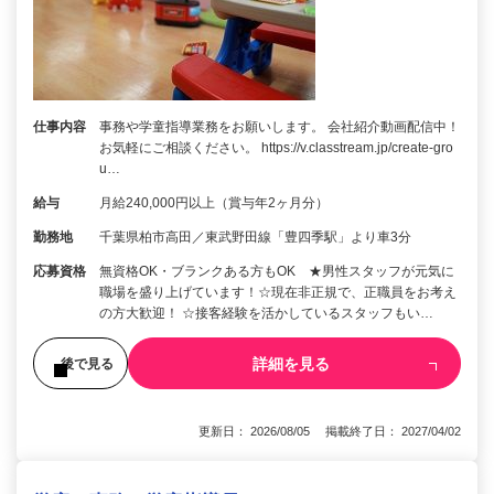
仕事内容
事務や学童指導業務をお願いします。 会社紹介動画配信中！
お気軽にご相談ください。 https://v.classtream.jp/create-gro
u…
給与
月給240,000円以上（賞与年2ヶ月分）
勤務地
千葉県柏市高田／東武野田線「豊四季駅」より車3分
応募資格
無資格OK・ブランクある方もOK ★男性スタッフが元気に
職場を盛り上げています！☆現在非正規で、正職員をお考え
の方大歓迎！ ☆接客経験を活かしているスタッフもい…
詳細を見る
後で見る
更新日： 2026/08/05 掲載終了日： 2027/04/02