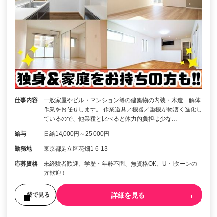
仕事内容
一般家屋やビル・マンション等の建築物の内装・木造・解体
作業をお任せします。 作業道具／機器／重機が物凄く進化し
ているので、他業種と比べると体力的負担は少な…
給与
日給14,000円～25,000円
勤務地
東京都足立区花畑1-6-13
応募資格
未経験者歓迎、学歴・年齢不問、無資格OK、U・Iターンの
方歓迎！
詳細を見る
後で見る