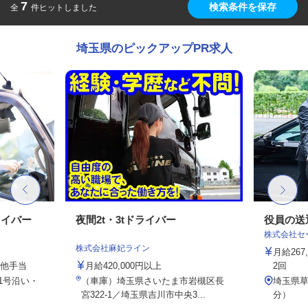
7
検索条件を保存
全
件ヒットしました
埼玉県のピックアップPR求人
ライバー
夜間2t・3tドライバー
役員の送
株式会社セー
株式会社麻妃ライン
月給26
の他手当
月給420,000円以上
2回
1号沿い・
（車庫）埼玉県さいたま市岩槻区長
埼玉県草
宮322-1／埼玉県吉川市中央3...
分）