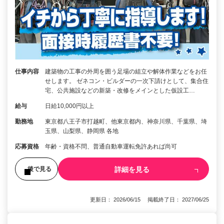
仕事内容
建築物の工事の外周を囲う足場の組立や解体作業などをお任
せします。 ゼネコン・ビルダーの一次下請けとして、集合住
宅、公共施設などの新築・改修をメインとした仮設工…
給与
日給10,000円以上
勤務地
東京都八王子市打越町、他東京都内、神奈川県、千葉県、埼
玉県、山梨県、静岡県 各地
応募資格
年齢・資格不問、普通自動車運転免許あれば尚可
詳細を見る
後で見る
更新日： 2026/06/15 掲載終了日： 2027/06/25