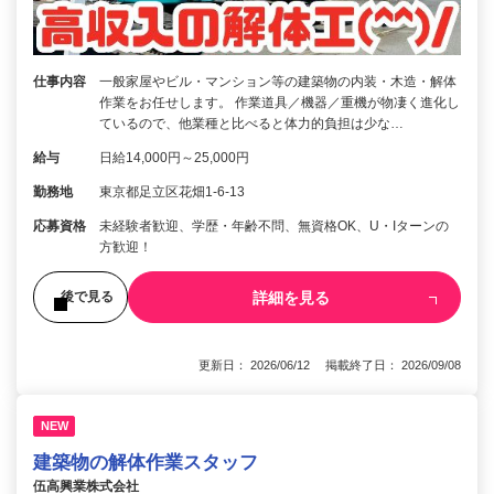
仕事内容
一般家屋やビル・マンション等の建築物の内装・木造・解体
作業をお任せします。 作業道具／機器／重機が物凄く進化し
ているので、他業種と比べると体力的負担は少な…
給与
日給14,000円～25,000円
勤務地
東京都足立区花畑1-6-13
応募資格
未経験者歓迎、学歴・年齢不問、無資格OK、U・Iターンの
方歓迎！
詳細を見る
後で見る
更新日： 2026/06/12 掲載終了日： 2026/09/08
NEW
建築物の解体作業スタッフ
伍高興業株式会社