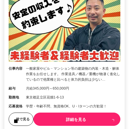
仕事内容
一般家屋やビル・マンション等の建築物の内装・木造・解体
作業をお任せします。 作業道具／機器／重機が物凄く進化し
ているので他業種と比べると体力的負担は少ない…
給与
月給345,000円～650,000円
勤務地
東京都足立区花畑1-6-13
応募資格
学歴・年齢不問、無資格OK、U・Iターンの方歓迎！
詳細を見る
後で見る