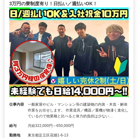
3万円の寮制度有り！日払い／週払いOK！
仕事内容
一般家屋やビル・マンション等の建築物の内装・木造・解体
作業をお任せします。 作業道具／機器／重機が物凄く進化し
ているので他業種と比べると体力的負担は少ない…
給与
月給322,000円～650,000円
勤務地
東京都足立区花畑1-6-13