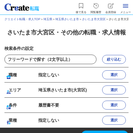
後で見る
閲覧履歴
会員登録
メニュー
クリエイト転職・求人TOP
＞
埼玉県
＞
埼玉県さいたま市
＞
さいたま市大宮区
＞
さいたま市大宮区
さいたま市大宮区・その他の転職・求人情報
検索条件の設定
絞り込む
職種
指定しない
選択
エリア
埼玉県さいたま市(大宮区)
選択
条件
履歴書不要
選択
業種
指定しない
選択