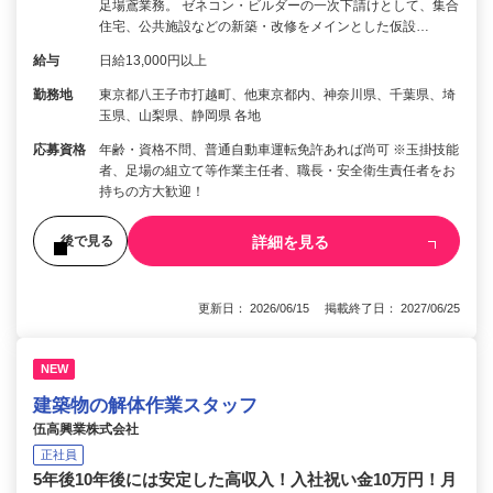
足場鳶業務。 ゼネコン・ビルダーの一次下請けとして、集合
住宅、公共施設などの新築・改修をメインとした仮設…
給与
日給13,000円以上
勤務地
東京都八王子市打越町、他東京都内、神奈川県、千葉県、埼
玉県、山梨県、静岡県 各地
応募資格
年齢・資格不問、普通自動車運転免許あれば尚可 ※玉掛技能
者、足場の組立て等作業主任者、職長・安全衛生責任者をお
持ちの方大歓迎！
詳細を見る
後で見る
更新日： 2026/06/15 掲載終了日： 2027/06/25
NEW
建築物の解体作業スタッフ
伍高興業株式会社
正社員
5年後10年後には安定した高収入！入社祝い金10万円！月