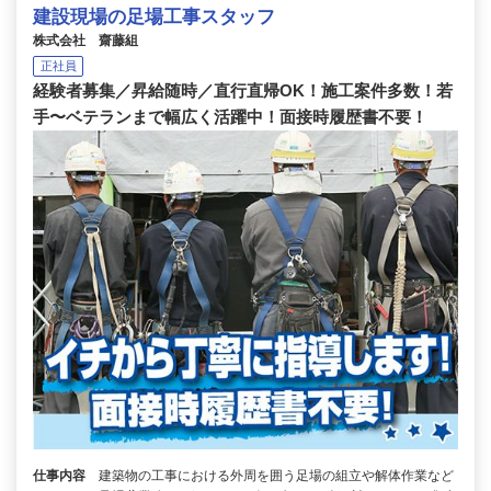
建設現場の足場工事スタッフ
株式会社 齋藤組
正社員
経験者募集／昇給随時／直行直帰OK！施工案件多数！若
手〜ベテランまで幅広く活躍中！面接時履歴書不要！
仕事内容
建築物の工事における外周を囲う足場の組立や解体作業など