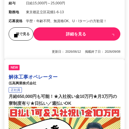
給与
日給15,000円～25,000円
勤務地
東京都足立区花畑1-6-13
応募資格
学歴・年齢不問、無資格OK、U・Iターンの方歓迎！
詳細を見る
後で見る
更新日： 2026/06/12 掲載終了日： 2026/09/08
NEW
解体工事オペレーター
伍高興業株式会社
正社員
月給650,000円も可能！★入社祝い金10万円★月3万円の
寮制度有り★日払い／週払いOK