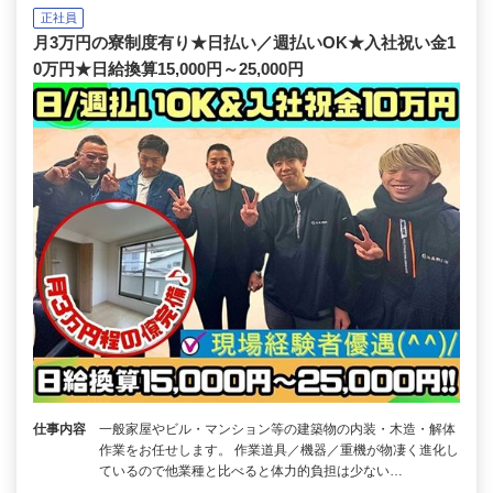
正社員
月3万円の寮制度有り★日払い／週払いOK★入社祝い金1
0万円★日給換算15,000円～25,000円
仕事内容
一般家屋やビル・マンション等の建築物の内装・木造・解体
作業をお任せします。 作業道具／機器／重機が物凄く進化し
ているので他業種と比べると体力的負担は少ない…