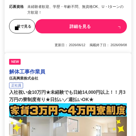
応募資格
未経験者歓迎、学歴・年齢不問、無資格OK、U・Iターンの
方歓迎！
詳細を見る
後で見る
更新日： 2026/06/12 掲載終了日： 2026/09/08
NEW
解体工事作業員
伍高興業株式会社
正社員
入社祝い金10万円★未経験でも日給14,000円以上！！月3
万円の寮制度有り★日払い／週払いOK★