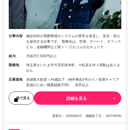
仕事内容
施設内外の周囲警戒やシステムの異常を発見し、安全・安心
を提供する仕事です。 勤務先は、空港、デパート、オフィス
ビル、金融機関など様々！ ◎セコムのセキュリテ…
給与
月給257,500円以上
勤務地
埼玉県さいたま市大宮区桜木町 ※転居を伴う異動はありま
せん
応募資格
未経験大歓迎！44歳以下（例外事由3号のイ／長期キャリア
形成のため／職業経験不問）、高卒以上
詳細を見る
後で見る
更新日： 2026/06/15 掲載終了日： 2027/06/30