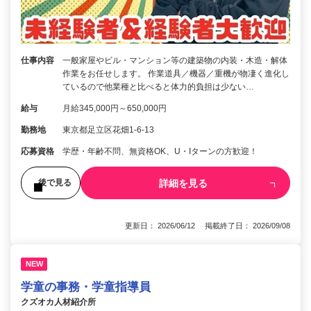
仕事内容
一般家屋やビル・マンション等の建築物の内装・木造・解体
作業をお任せします。 作業道具／機器／重機が物凄く進化し
ているので他業種と比べると体力的負担は少ない…
給与
月給345,000円～650,000円
勤務地
東京都足立区花畑1-6-13
応募資格
学歴・年齢不問、無資格OK、U・Iターンの方歓迎！
詳細を見る
後で見る
更新日： 2026/06/12 掲載終了日： 2026/09/08
NEW
学童の事務・学童指導員
クズオカ人材紹介所