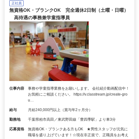
正社員
無資格OK・ブランクOK 完全週休2日制（土曜・日曜）
高待遇の事務兼学童指導員
仕事内容
事務や学童指導業務をお願いします。 会社紹介動画配信中！
お気軽にご相談ください。 https://v.classtream.jp/create-gro
u…
給与
月給240,000円以上（賞与年2ヶ月分）
勤務地
千葉県柏市高田／東武野田線「豊四季駅」より車3分
応募資格
無資格OK・ブランクある方もOK ★男性スタッフが元気に
職場を盛り上げています！☆現在非正規で、正職員をお考え