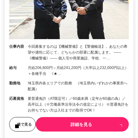
仕事内容
今回募集するのは【機械警備】と【警備輸送】。あなたの希
望や適性に応じて、どちらかの部署に配属します。 ――
《機械警備》―― 個人宅や商業施設、学校、一…
給与
月給206,800円～月給241,200円（大卒以上232,000円以上）
＋各種手当 《★…
勤務地
埼玉県内各エリアでの勤務 （埼玉県内いずれかの事業所へ
配属）
応募資格
要普通免許（AT限定可）／60歳未満（定年が60歳の為）／
高卒以上（※労働基準法等法令の規定により） ※普通免許を
お持ちでない方は入社までの取得でOK！
詳細を見る
後で見る