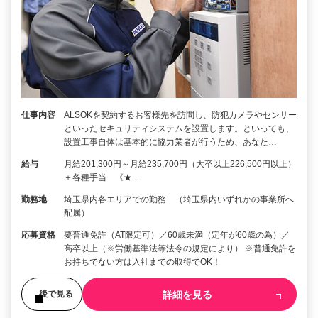
仕事内容
ALSOKを契約するお客様先を訪問し、防犯カメラやセンサー
といったセキュリティシステムを設置します。といっても、
設置工事自体は基本的に協力業者が行うため、あなた…
給与
月給201,300円～月給235,700円（大卒以上226,500円以上）
＋各種手当 《★…
勤務地
埼玉県内各エリアでの勤務 （埼玉県内いずれかの事業所へ
配属）
応募資格
要普通免許（AT限定可）／60歳未満（定年が60歳の為）／
高卒以上（※労働基準法等法令の規定により） ※普通免許を
お持ちでない方は入社までの取得でOK！
詳細を見る
後で見る