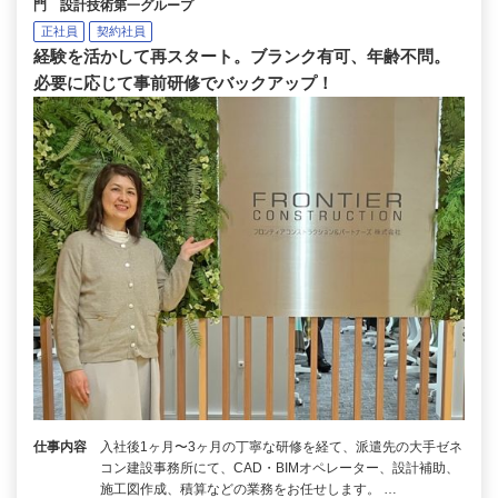
門 設計技術第一グループ
正社員
契約社員
経験を活かして再スタート。ブランク有可、年齢不問。
必要に応じて事前研修でバックアップ！
仕事内容
入社後1ヶ月〜3ヶ月の丁寧な研修を経て、派遣先の大手ゼネ
コン建設事務所にて、CAD・BIMオペレーター、設計補助、
施工図作成、積算などの業務をお任せします。 …