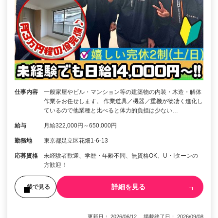
仕事内容
一般家屋やビル・マンション等の建築物の内装・木造・解体
作業をお任せします。 作業道具／機器／重機が物凄く進化し
ているので他業種と比べると体力的負担は少ない…
給与
月給322,000円～650,000円
勤務地
東京都足立区花畑1-6-13
応募資格
未経験者歓迎、学歴・年齢不問、無資格OK、U・Iターンの
方歓迎！
詳細を見る
後で見る
更新日： 2026/06/12 掲載終了日： 2026/09/08