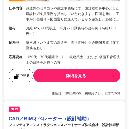
仕事内容
派遣先のゼネコンや建設事務所にて、設計監理を中心とした
建設技術支援業務を担当していただきます。図面を元に、工
事が計画通り・図面通りに進んでいるかを確認し、必要に…
給与
月給325,600円以上 ※月22日勤務時の給与例（時給1,850
円～）
勤務地
埼玉県さいたま市の派遣先（直行直帰）※通勤圏考慮（在宅
勤務もあり）
応募資格
《60代・70代活躍中！》 一級建築士、または1級施工管理技
士の資格をお持ちの方
詳細を見る
後で見る
更新日： 2026/06/25 掲載終了日： 2027/07/31
NEW
CAD／BIMオペレーター（設計補助）
フロンティアコンストラクション＆パートナーズ株式会社 設計技術部