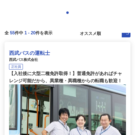
55
1
-
20
全
件中
件を表示
西武バスの運転士
西武バス株式会社
正社員
【入社後に大型二種免許取得！】普通免許があればチャ
レンジ可能だから、異業種・異職種からの転職も歓迎！