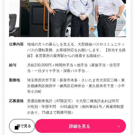
仕事内容
地域の方々の暮らしを支える、大型路線バスやコミュニティ
バスの運転業務、お客様対応をお願いします。 【担当する路
線】 各営業所の最寄駅からの発着する路線が…
給与
月給230,000円＋時間外手当＋他手当（家族手当・住宅手
当・一日ダイヤ手当・深夜バス手当…
勤務地
埼玉県所沢市下富・新座市本多・さいたま市大宮区三橋・東
京都練馬区南田中・練馬区石神井台・東久留米市下里・小平
市小川町
応募資格
普通自動車免許（AT限定可） ※大型二種免許あれば尚可
※性別・学歴不問 ※65歳定年（例外事由1号／再雇用制度
があり、75歳まで勤務可能）
詳細を見る
後で見る