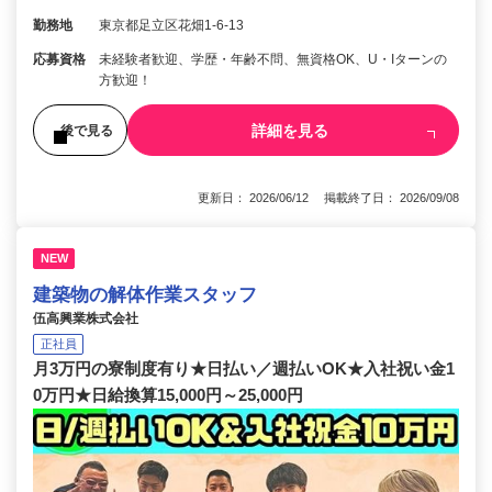
勤務地
東京都足立区花畑1-6-13
応募資格
未経験者歓迎、学歴・年齢不問、無資格OK、U・Iターンの
方歓迎！
詳細を見る
後で見る
更新日： 2026/06/12 掲載終了日： 2026/09/08
NEW
建築物の解体作業スタッフ
伍高興業株式会社
正社員
月3万円の寮制度有り★日払い／週払いOK★入社祝い金1
0万円★日給換算15,000円～25,000円