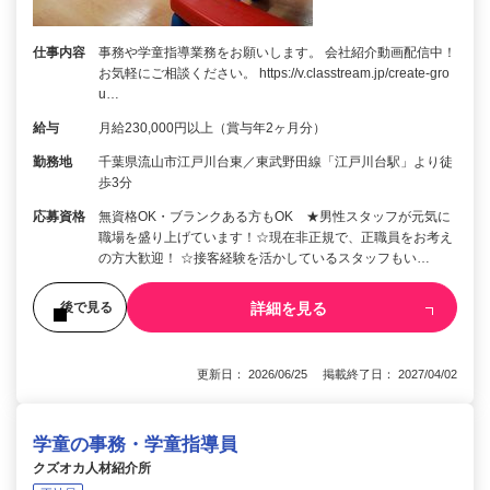
仕事内容
事務や学童指導業務をお願いします。 会社紹介動画配信中！
お気軽にご相談ください。 https://v.classtream.jp/create-gro
u…
給与
月給230,000円以上（賞与年2ヶ月分）
勤務地
千葉県流山市江戸川台東／東武野田線「江戸川台駅」より徒
歩3分
応募資格
無資格OK・ブランクある方もOK ★男性スタッフが元気に
職場を盛り上げています！☆現在非正規で、正職員をお考え
の方大歓迎！ ☆接客経験を活かしているスタッフもい…
詳細を見る
後で見る
更新日： 2026/06/25 掲載終了日： 2027/04/02
学童の事務・学童指導員
クズオカ人材紹介所