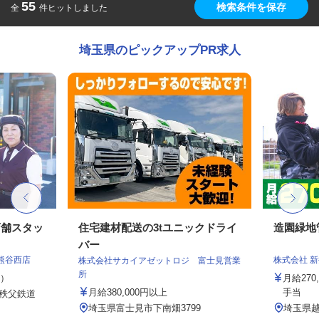
55
検索条件を保存
全
件ヒットしました
埼玉県のピックアップPR求人
店舗スタッ
住宅建材配送の3tユニックドライ
造園緑地
バー
熊谷西店
株式会社 
株式会社サカイアゼットロジ 富士見営業
所
定）
月給27
月給380,000円以上
手当
（秩父鉄道
.
埼玉県富士見市下南畑3799
埼玉県