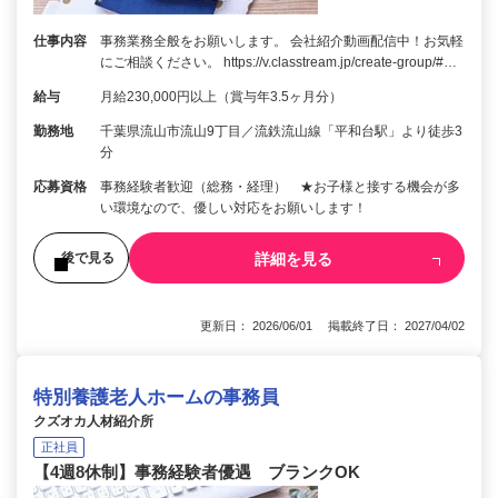
仕事内容
事務業務全般をお願いします。 会社紹介動画配信中！お気軽
にご相談ください。 https://v.classtream.jp/create-group/#…
給与
月給230,000円以上（賞与年3.5ヶ月分）
勤務地
千葉県流山市流山9丁目／流鉄流山線「平和台駅」より徒歩3
分
応募資格
事務経験者歓迎（総務・経理） ★お子様と接する機会が多
い環境なので、優しい対応をお願いします！
詳細を見る
後で見る
更新日： 2026/06/01 掲載終了日： 2027/04/02
特別養護老人ホームの事務員
クズオカ人材紹介所
正社員
【4週8休制】事務経験者優遇 ブランクOK