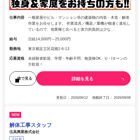
仕事内容
一般家屋やビル・マンション等の建築物の内装・木造・解体
作業をお任せします。 作業道具／機器／重機が物凄く進化し
ているので、他業種と比べると体力的負担は少な…
給与
日給14,000円～25,000円
勤務地
東京都足立区花畑1-6-13
応募資格
未経験者歓迎、学歴・年齢不問、無資格OK、U・Iターンの
方歓迎！
詳細を見る
後で見る
更新日： 2026/06/12 掲載終了日： 2026/09/08
NEW
解体工事スタッフ
伍高興業株式会社
正社員