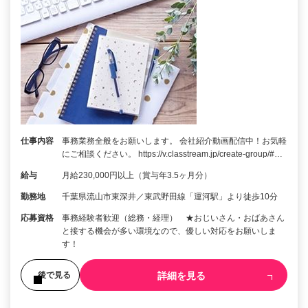
仕事内容
事務業務全般をお願いします。 会社紹介動画配信中！お気軽
にご相談ください。 https://v.classtream.jp/create-group/#…
給与
月給230,000円以上（賞与年3.5ヶ月分）
勤務地
千葉県流山市東深井／東武野田線「運河駅」より徒歩10分
応募資格
事務経験者歓迎（総務・経理） ★おじいさん・おばあさん
と接する機会が多い環境なので、優しい対応をお願いしま
す！
詳細を見る
後で見る