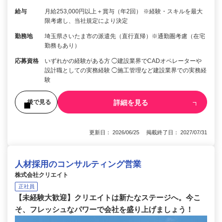
給与
月給253,000円以上＋賞与（年2回） ※経験・スキルを最大
限考慮し、当社規定により決定
勤務地
埼玉県さいたま市の派遣先（直行直帰）※通勤圏考慮（在宅
勤務もあり）
応募資格
いずれかの経験がある方 ◯建設業界でCADオペレーターや
設計職としての実務経験 ◯施工管理など建設業界での実務経
験
詳細を見る
後で見る
更新日： 2026/06/25 掲載終了日： 2027/07/31
人材採用のコンサルティング営業
株式会社クリエイト
正社員
【未経験大歓迎】クリエイトは新たなステージへ。今こ
そ、フレッシュなパワーで会社を盛り上げましょう！