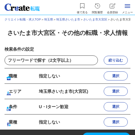
後で見る
閲覧履歴
会員登録
メニュー
クリエイト転職・求人TOP
＞
埼玉県
＞
埼玉県さいたま市
＞
さいたま市大宮区
＞
さいたま市大宮区
さいたま市大宮区・その他の転職・求人情報
検索条件の設定
絞り込む
職種
指定しない
選択
エリア
埼玉県さいたま市(大宮区)
選択
条件
U・Iターン歓迎
選択
業種
指定しない
選択