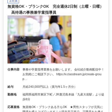
正社員
無資格OK・ブランクOK 完全週休2日制（土曜・日曜）
高待遇の事務兼学童指導員
仕事内容
事務や学童指導業務をお願いします。 会社紹介動画配信中！
お気軽にご相談下さい。 https://v.classtream.jp/create-grou
p…
給与
月給240,000円以上（賞与年1.5ヶ月分）
勤務地
福岡県福岡市東区下町／JR鹿児島本線「九産大前駅」より徒
歩8分
応募資格
無資格OK・ブランクある方もOK ★男性スタッフが元気に
職場を盛り上げています！☆現在非正規で、正職員をお考え