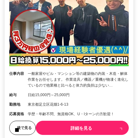
仕事内容
一般家屋やビル・マンション等の建築物の内装・木造・解体
作業をお任せします。 作業道具／機器／重機が物凄く進化し
ているので他業種と比べると体力的負担は少ない…
給与
日給15,000円～25,000円
勤務地
東京都足立区花畑1-6-13
応募資格
学歴・年齢不問、無資格OK、U・Iターンの方歓迎！
詳細を見る
後で見る