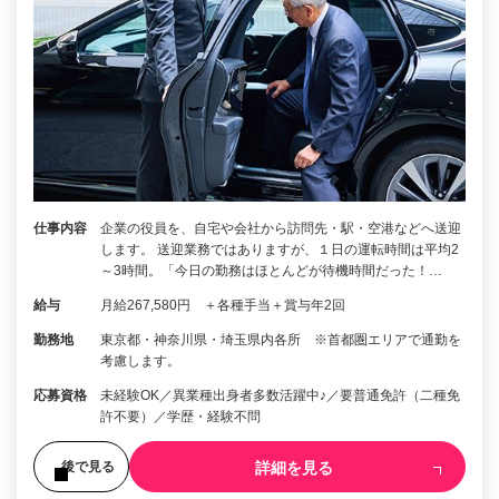
仕事内容
企業の役員を、自宅や会社から訪問先・駅・空港などへ送迎
します。 送迎業務ではありますが、１日の運転時間は平均2
～3時間。「今日の勤務はほとんどが待機時間だった！…
給与
月給267,580円 ＋各種手当＋賞与年2回
勤務地
東京都・神奈川県・埼玉県内各所 ※首都圏エリアで通勤を
考慮します。
応募資格
未経験OK／異業種出身者多数活躍中♪／要普通免許（二種免
許不要）／学歴・経験不問
詳細を見る
後で見る