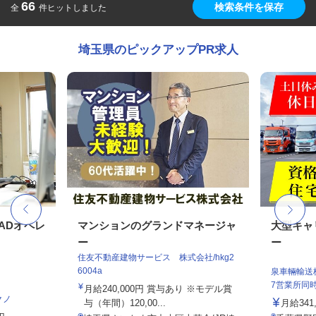
66
検索条件を保存
全
件ヒットしました
埼玉県のピックアップPR求人
ADオペレ
マンションのグランドマネージャ
大型キャ
ー
ー
住友不動産建物サービス 株式会社/hkg2
6004a
泉車輛輸送
7営業所同
月給240,000円 賞与あり ※モデル賞
クノ
与（年間）120,00...
月給341,