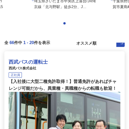
円
埼玉県さいたま市中央区上落合/JR埼
千葉県野
5
京線「北与野駅」徒歩2分、J...
賀市夏島
66
1
-
20
全
件中
件を表示
西武バスの運転士
西武バス株式会社
正社員
【入社後に大型二種免許取得！】普通免許があればチャ
レンジ可能だから、異業種・異職種からの転職も歓迎！