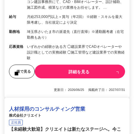
コン建設事務所にて、CAD・BIMオペレーター、設計補助、
施工図作成、積算などの業務をお任せします。 …
給与
月給253,000円以上＋賞与（年2回） ※経験・スキルを最大
限考慮し、当社規定により決定
勤務地
埼玉県さいたま市の派遣先（直行直帰）※通勤圏考慮（在宅
勤務もあり）
応募資格
いずれかの経験がある方 ◯建設業界でCADオペレーターや
設計職としての実務経験 ◯施工管理など建設業界での実務経
験
詳細を見る
後で見る
更新日： 2026/06/25 掲載終了日： 2027/07/31
人材採用のコンサルティング営業
株式会社クリエイト
正社員
【未経験大歓迎】クリエイトは新たなステージへ。今こ