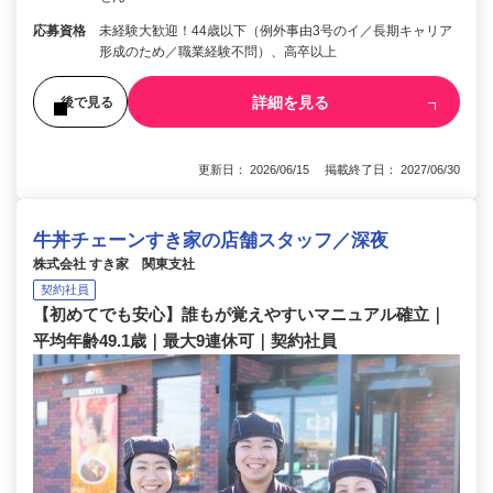
応募資格
未経験大歓迎！44歳以下（例外事由3号のイ／長期キャリア
形成のため／職業経験不問）、高卒以上
詳細を見る
後で見る
更新日： 2026/06/15 掲載終了日： 2027/06/30
牛丼チェーンすき家の店舗スタッフ／深夜
株式会社 すき家 関東支社
契約社員
【初めてでも安心】誰もが覚えやすいマニュアル確立｜
平均年齢49.1歳｜最大9連休可｜契約社員