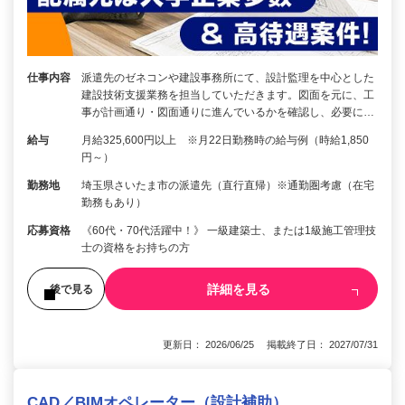
仕事内容
派遣先のゼネコンや建設事務所にて、設計監理を中心とした
建設技術支援業務を担当していただきます。図面を元に、工
事が計画通り・図面通りに進んでいるかを確認し、必要に…
給与
月給325,600円以上 ※月22日勤務時の給与例（時給1,850
円～）
勤務地
埼玉県さいたま市の派遣先（直行直帰）※通勤圏考慮（在宅
勤務もあり）
応募資格
《60代・70代活躍中！》 一級建築士、または1級施工管理技
士の資格をお持ちの方
詳細を見る
後で見る
更新日： 2026/06/25 掲載終了日： 2027/07/31
CAD／BIMオペレーター（設計補助）