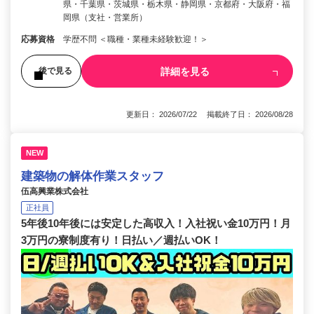
県・千葉県・茨城県・栃木県・静岡県・京都府・大阪府・福
岡県（支社・営業所）
応募資格
学歴不問 ＜職種・業種未経験歓迎！＞
詳細を見る
後で見る
更新日： 2026/07/22 掲載終了日： 2026/08/28
NEW
建築物の解体作業スタッフ
伍高興業株式会社
正社員
5年後10年後には安定した高収入！入社祝い金10万円！月
3万円の寮制度有り！日払い／週払いOK！