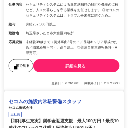
仕事内容
セキュリティシステムによる異常感知時の対応や機器の点検
など、人々の暮らしを守る業務をお任せします。 ◎セコムの
セキュリティシステムは、トラブルを未然に防ぐため…
給与
月給257,500円以上
勤務地
埼玉県さいたま市大宮区内各所
応募資格
未経験39歳まで（例外事由3号のイ／長期キャリア形成のた
め／職業経験不問）、高卒以上 ◎普通自動車運転免許（AT
限定可）
詳細を見る
後で見る
更新日： 2026/06/15 掲載終了日： 2027/06/30
セコムの施設内常駐警備スタッフ
セコム株式会社
正社員
【福利厚生充実】奨学金返還支援、最大100万円！最長10
連休のフレックス休暇！平均年収は601万円！