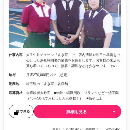
仕事内容
大手牛丼チェーン『すき家』で、店内清掃や翌日の準備を中
心とした深夜時間帯の業務をお任せします。お客様の来店も
落ち着いているので、接客・調理などは少なめです。その…
給与
月収270,000円以上（想定）
勤務地
埼玉県の「すき家」各店舗
応募資格
未経験者大歓迎 ■年齢・転職回数・ブランクなど一切不問
（40～50代で入社した人も多数！） ■高卒以上
詳細を見る
後で見る
更新日： 2026/04/17 掲載終了日： 2027/04/23