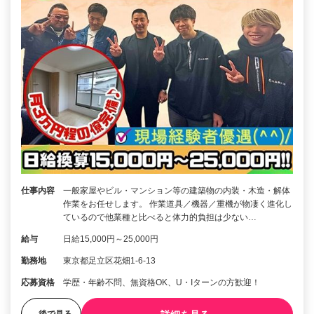
仕事内容
一般家屋やビル・マンション等の建築物の内装・木造・解体
作業をお任せします。 作業道具／機器／重機が物凄く進化し
ているので他業種と比べると体力的負担は少ない…
給与
日給15,000円～25,000円
勤務地
東京都足立区花畑1-6-13
応募資格
学歴・年齢不問、無資格OK、U・Iターンの方歓迎！
後で見る