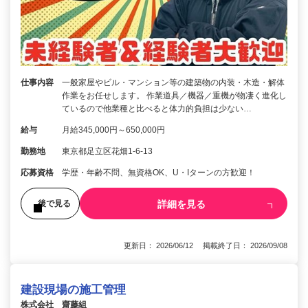
仕事内容
一般家屋やビル・マンション等の建築物の内装・木造・解体
作業をお任せします。 作業道具／機器／重機が物凄く進化し
ているので他業種と比べると体力的負担は少ない…
給与
月給345,000円～650,000円
勤務地
東京都足立区花畑1-6-13
応募資格
学歴・年齢不問、無資格OK、U・Iターンの方歓迎！
詳細を見る
後で見る
更新日： 2026/06/12 掲載終了日： 2026/09/08
建設現場の施工管理
株式会社 齋藤組