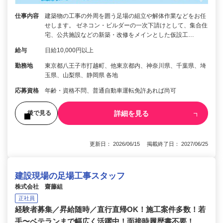
仕事内容
建築物の工事の外周を囲う足場の組立や解体作業などをお任
せします。 ゼネコン・ビルダーの一次下請けとして、集合住
宅、公共施設などの新築・改修をメインとした仮設工…
給与
日給10,000円以上
勤務地
東京都八王子市打越町、他東京都内、神奈川県、千葉県、埼
玉県、山梨県、静岡県 各地
応募資格
年齢・資格不問、普通自動車運転免許あれば尚可
詳細を見る
後で見る
更新日： 2026/06/15 掲載終了日： 2027/06/25
建設現場の足場工事スタッフ
株式会社 齋藤組
正社員
経験者募集／昇給随時／直行直帰OK！施工案件多数！若
手〜ベテランまで幅広く活躍中！面接時履歴書不要！