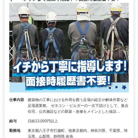
仕事内容
建築物の工事における外周を囲う足場の組立や解体作業など
足場鳶業務。 ゼネコン・ビルダーの一次下請けとして、集合
住宅、公共施設などの新築・改修をメインとした仮設…
給与
日給13,000円以上
勤務地
東京都八王子市打越町、他東京都内、神奈川県、千葉県、埼
玉県、山梨県、静岡県 各地