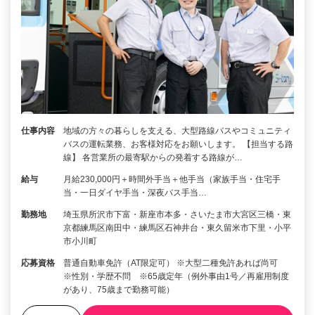
仕事内容
地域の方々の暮らしを支える、大型路線バスやコミュニティ
バスの運転業務、お客様対応をお願いします。 【担当する路
線】 各営業所の最寄駅からの発着する路線が…
給与
月給230,000円＋時間外手当＋他手当（家族手当・住宅手
当・一日ダイヤ手当・深夜バス手当…
勤務地
埼玉県所沢市下富・新座市本多・さいたま市大宮区三橋・東
京都練馬区南田中・練馬区石神井台・東久留米市下里・小平
市小川町
応募資格
普通自動車免許（AT限定可） ※大型二種免許あれば尚可
※性別・学歴不問 ※65歳定年（例外事由1号／再雇用制度
があり、75歳まで勤務可能）