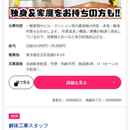
仕事内容
一般家屋やビル・マンション等の建築物の内装・木造・解体
作業をお任せします。 作業道具／機器／重機が物凄く進化し
ているので、他業種と比べると体力的負担は少な…
給与
日給14,000円～25,000円
勤務地
東京都足立区花畑1-6-13
応募資格
未経験者歓迎、学歴・年齢不問、無資格OK、U・Iターンの
方歓迎！
詳細を見る
後で見る
更新日： 2026/06/12 掲載終了日： 2026/09/08
NEW
解体工事スタッフ