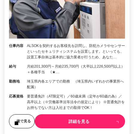
仕事内容
ALSOKを契約するお客様先を訪問し、防犯カメラやセンサー
といったセキュリティシステムを設置します。といっても、
設置工事自体は基本的に協力業者が行うため、あなた…
給与
月給201,300円～月給235,700円（大卒以上226,500円以上）
＋各種手当 《★…
勤務地
埼玉県内各エリアでの勤務 （埼玉県内いずれかの事業所へ
配属）
応募資格
要普通免許（AT限定可）／60歳未満（定年が60歳の為）／
高卒以上（※労働基準法等法令の規定により） ※普通免許を
お持ちでない方は入社までの取得でOK！
詳細を見る
後で見る