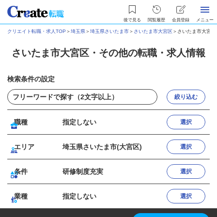
後で見る
閲覧履歴
会員登録
メニュー
クリエイト転職・求人TOP
＞
埼玉県
＞
埼玉県さいたま市
＞
さいたま市大宮区
＞
さいたま市大宮区
さいたま市大宮区・その他の転職・求人情報
検索条件の設定
絞り込む
職種
指定しない
選択
エリア
埼玉県さいたま市(大宮区)
選択
条件
研修制度充実
選択
業種
指定しない
選択