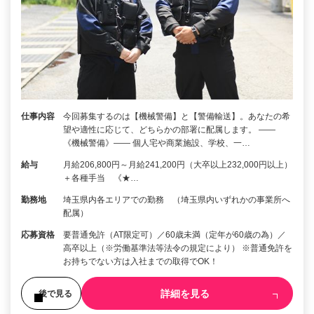
仕事内容
今回募集するのは【機械警備】と【警備輸送】。あなたの希
望や適性に応じて、どちらかの部署に配属します。 ――
《機械警備》―― 個人宅や商業施設、学校、一…
給与
月給206,800円～月給241,200円（大卒以上232,000円以上）
＋各種手当 《★…
勤務地
埼玉県内各エリアでの勤務 （埼玉県内いずれかの事業所へ
配属）
応募資格
要普通免許（AT限定可）／60歳未満（定年が60歳の為）／
高卒以上（※労働基準法等法令の規定により） ※普通免許を
お持ちでない方は入社までの取得でOK！
詳細を見る
後で見る