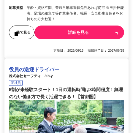
応募資格
年齢・資格不問、普通自動車運転免許あれば尚可 ※玉掛技能
者、足場の組立て等作業主任者、職長・安全衛生責任者をお
持ちの方大歓迎！
詳細を見る
後で見る
更新日： 2026/06/15 掲載終了日： 2027/06/25
役員の送迎ドライバー
株式会社セーフティ /sh-y
正社員
8割が未経験スタート！1日の運転時間は3時間程度！無理
のない働き方で長く活躍できる！【首都圏】