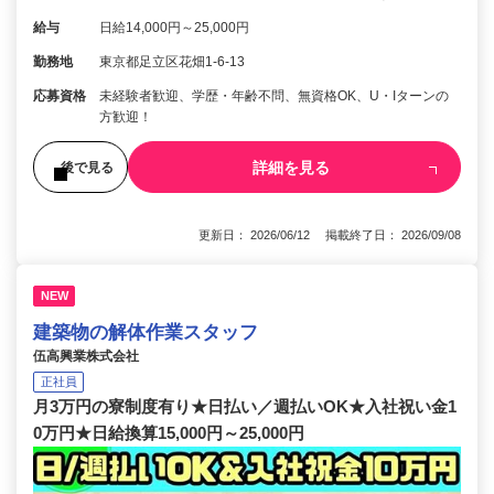
給与
日給14,000円～25,000円
勤務地
東京都足立区花畑1-6-13
応募資格
未経験者歓迎、学歴・年齢不問、無資格OK、U・Iターンの
方歓迎！
詳細を見る
後で見る
更新日： 2026/06/12 掲載終了日： 2026/09/08
NEW
建築物の解体作業スタッフ
伍高興業株式会社
正社員
月3万円の寮制度有り★日払い／週払いOK★入社祝い金1
0万円★日給換算15,000円～25,000円