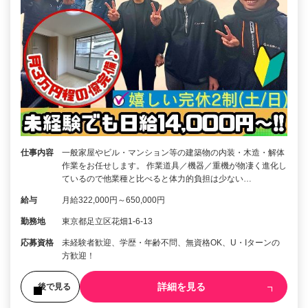
仕事内容
一般家屋やビル・マンション等の建築物の内装・木造・解体
作業をお任せします。 作業道具／機器／重機が物凄く進化し
ているので他業種と比べると体力的負担は少ない…
給与
月給322,000円～650,000円
勤務地
東京都足立区花畑1-6-13
応募資格
未経験者歓迎、学歴・年齢不問、無資格OK、U・Iターンの
方歓迎！
詳細を見る
後で見る