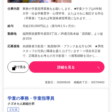
仕事内容
事務や学童指導業務をお願いします。 ■学童クラブは4年制
大学・社会学教育学・心理学等、またはそれに相応する学位
（卒業者）であれば有資格者指導員になれます。…
給与
月給230,000円以上（賞与年1.5ヶ月分）
勤務地
福岡県筑紫野市原田3丁目／JR鹿児島本線「原田駅」より徒
歩10分
応募資格
未経験者大歓迎！ 無資格OK・ブランクある方もOK ★男性
スタッフが元気に職場を盛り上げています！☆現在非正規
で、正職員をお考えの方大歓迎！ ☆接客経験を活かし…
詳細を見る
後で見る
更新日： 2026/06/26 掲載終了日： 2027/04/02
学童の事務・学童指導員
クズオカ人材紹介所
正社員