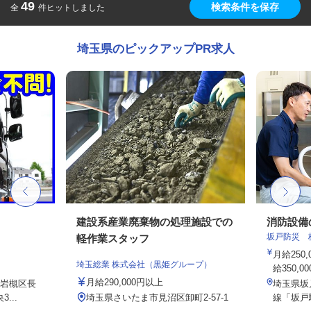
49
検索条件を保存
全
件ヒットしました
埼玉県のピックアップPR求人
建設系産業廃棄物の処理施設での
消防設備
坂戸防災 
軽作業スタッフ
月給250
埼玉総業 株式会社（黒姫グループ）
給350,0
月給290,000円以上
岩槻区長
埼玉県坂
...
埼玉県さいたま市見沼区卸町2-57-1
線「坂戸