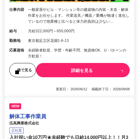
仕事内容
一般家屋やビル・マンション等の建築物の内装・木造・解体
作業をお任せします。 作業道具／機器／重機が物凄く進化し
ているので他業種と比べると体力的負担は少ない…
給与
月給322,000円～650,000円
勤務地
東京都足立区花畑1-6-13
応募資格
未経験者歓迎、学歴・年齢不問、無資格OK、U・Iターンの
方歓迎！
詳細を見る
後で見る
更新日： 2026/06/12 掲載終了日： 2026/09/08
NEW
解体工事作業員
伍高興業株式会社
正社員
入社祝い金10万円★未経験でも日給14,000円以上！！月3