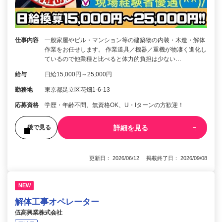
仕事内容
一般家屋やビル・マンション等の建築物の内装・木造・解体
作業をお任せします。 作業道具／機器／重機が物凄く進化し
ているので他業種と比べると体力的負担は少ない…
給与
日給15,000円～25,000円
勤務地
東京都足立区花畑1-6-13
応募資格
学歴・年齢不問、無資格OK、U・Iターンの方歓迎！
詳細を見る
後で見る
更新日： 2026/06/12 掲載終了日： 2026/09/08
NEW
解体工事オペレーター
伍高興業株式会社