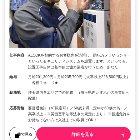
仕事内容
ALSOKを契約するお客様先を訪問し、防犯カメラやセンサー
といったセキュリティシステムを設置します。といっても、
設置工事自体は基本的に協力業者が行うため、あなた…
給与
月給201,300円～月給235,700円（大卒以上226,500円以上）
＋各種手当 《★…
勤務地
埼玉県内各エリアでの勤務 （埼玉県内いずれかの事業所へ
配属）
応募資格
要普通免許（AT限定可）／60歳未満（定年が60歳の為）／
高卒以上（※労働基準法等法令の規定により） ※普通免許を
お持ちでない方は入社までの取得でOK！
詳細を見る
後で見る