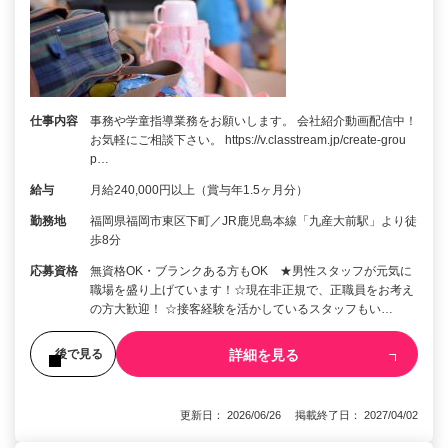
仕事内容
事務や学童指導業務をお願いします。 会社紹介動画配信中！
お気軽にご相談下さい。 https://v.classtream.jp/create-grou
p…
給与
月給240,000円以上（賞与年1.5ヶ月分）
勤務地
福岡県福岡市東区下町／JR鹿児島本線「九産大前駅」より徒
歩8分
応募資格
無資格OK・ブランクある方もOK ★男性スタッフが元気に
職場を盛り上げています！☆現在非正規で、正職員をお考え
の方大歓迎！ ☆接客経験を活かしているスタッフもい…
詳細を見る
後で見る
更新日： 2026/06/26 掲載終了日： 2027/04/02