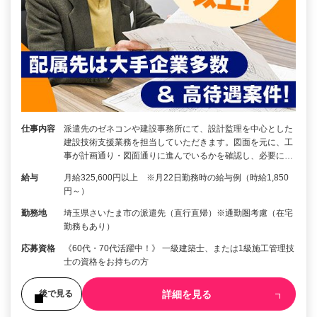
仕事内容
派遣先のゼネコンや建設事務所にて、設計監理を中心とした
建設技術支援業務を担当していただきます。図面を元に、工
事が計画通り・図面通りに進んでいるかを確認し、必要に…
給与
月給325,600円以上 ※月22日勤務時の給与例（時給1,850
円～）
勤務地
埼玉県さいたま市の派遣先（直行直帰）※通勤圏考慮（在宅
勤務もあり）
応募資格
《60代・70代活躍中！》 一級建築士、または1級施工管理技
士の資格をお持ちの方
詳細を見る
後で見る