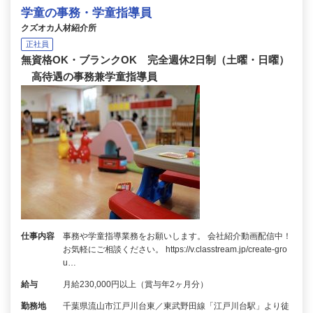
学童の事務・学童指導員
クズオカ人材紹介所
正社員
無資格OK・ブランクOK 完全週休2日制（土曜・日曜）
高待遇の事務兼学童指導員
仕事内容
事務や学童指導業務をお願いします。 会社紹介動画配信中！
お気軽にご相談ください。 https://v.classtream.jp/create-gro
u…
給与
月給230,000円以上（賞与年2ヶ月分）
勤務地
千葉県流山市江戸川台東／東武野田線「江戸川台駅」より徒