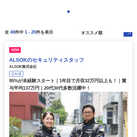
49
1
-
20
全
件中
件を表示
NEW
ALSOKのセキュリティスタッフ
ALSOK株式会社
正社員
95%が未経験スタート｜1年目で月収32万円以上も！｜賞
与平均137万円｜20代30代多数活躍中！