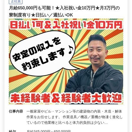
正社員
月給650,000円も可能！★入社祝い金10万円★月3万円の
寮制度有り★日払い／週払いOK
仕事内容
一般家屋やビル・マンション等の建築物の内装・木造・解体
作業をお任せします。 作業道具／機器／重機が物凄く進化し
ているので他業種と比べると体力的負担は少ない…
給与
月給345,000円～650,000円