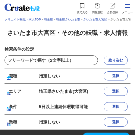
後で見る
閲覧履歴
会員登録
メニュー
クリエイト転職・求人TOP
＞
埼玉県
＞
埼玉県さいたま市
＞
さいたま市大宮区
＞
さいたま市大宮区
さいたま市大宮区・その他の転職・求人情報
検索条件の設定
絞り込む
職種
指定しない
選択
エリア
埼玉県さいたま市(大宮区)
選択
条件
5日以上連続休暇取得可能
選択
業種
指定しない
選択