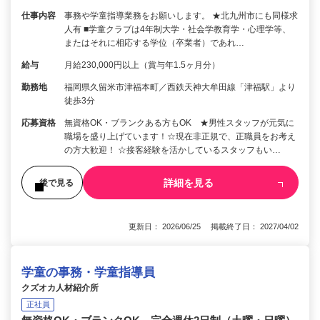
仕事内容
事務や学童指導業務をお願いします。 ★北九州市にも同様求
人有 ■学童クラブは4年制大学・社会学教育学・心理学等、
またはそれに相応する学位（卒業者）であれ…
給与
月給230,000円以上（賞与年1.5ヶ月分）
勤務地
福岡県久留米市津福本町／西鉄天神大牟田線「津福駅」より
徒歩3分
応募資格
無資格OK・ブランクある方もOK ★男性スタッフが元気に
職場を盛り上げています！☆現在非正規で、正職員をお考え
の方大歓迎！ ☆接客経験を活かしているスタッフもい…
詳細を見る
後で見る
更新日： 2026/06/25 掲載終了日： 2027/04/02
学童の事務・学童指導員
クズオカ人材紹介所
正社員