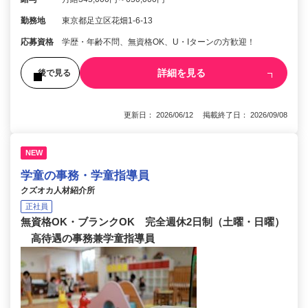
勤務地
東京都足立区花畑1-6-13
応募資格
学歴・年齢不問、無資格OK、U・Iターンの方歓迎！
詳細を見る
後で見る
更新日： 2026/06/12 掲載終了日： 2026/09/08
NEW
学童の事務・学童指導員
クズオカ人材紹介所
正社員
無資格OK・ブランクOK 完全週休2日制（土曜・日曜）
高待遇の事務兼学童指導員