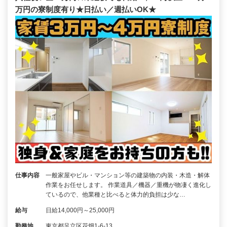
万円の寮制度有り★日払い／週払いOK★
仕事内容
一般家屋やビル・マンション等の建築物の内装・木造・解体
作業をお任せします。 作業道具／機器／重機が物凄く進化し
ているので、他業種と比べると体力的負担は少な…
給与
日給14,000円～25,000円
勤務地
東京都足立区花畑1-6-13