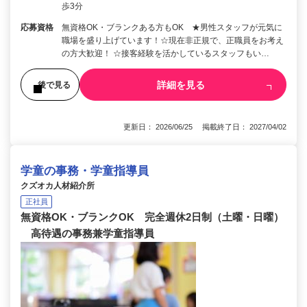
歩3分
応募資格
無資格OK・ブランクある方もOK ★男性スタッフが元気に
職場を盛り上げています！☆現在非正規で、正職員をお考え
の方大歓迎！ ☆接客経験を活かしているスタッフもい…
詳細を見る
後で見る
更新日： 2026/06/25 掲載終了日： 2027/04/02
学童の事務・学童指導員
クズオカ人材紹介所
正社員
無資格OK・ブランクOK 完全週休2日制（土曜・日曜）
高待遇の事務兼学童指導員