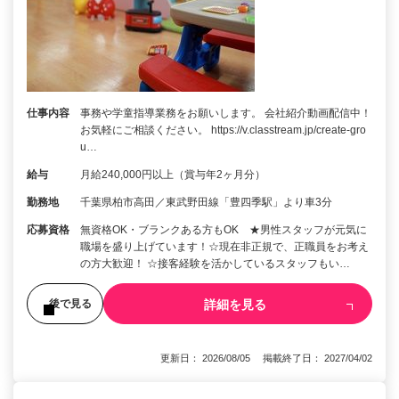
仕事内容
事務や学童指導業務をお願いします。 会社紹介動画配信中！
お気軽にご相談ください。 https://v.classtream.jp/create-gro
u…
給与
月給240,000円以上（賞与年2ヶ月分）
勤務地
千葉県柏市高田／東武野田線「豊四季駅」より車3分
応募資格
無資格OK・ブランクある方もOK ★男性スタッフが元気に
職場を盛り上げています！☆現在非正規で、正職員をお考え
の方大歓迎！ ☆接客経験を活かしているスタッフもい…
詳細を見る
後で見る
更新日： 2026/08/05 掲載終了日： 2027/04/02