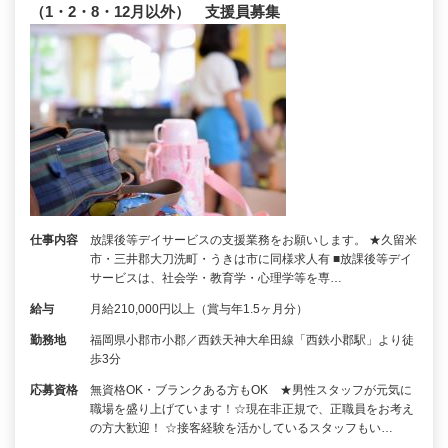
（1・2・8・12月以外） 支援員募集
仕事内容
放課後等デイサービスの支援業務をお願いします。 ★久留米
市・三井郡大刀洗町・うきは市に同様求人有 ■放課後等デイ
サービスは、社会学・教育学・心理学等を専…
給与
月給210,000円以上（賞与年1.5ヶ月分）
勤務地
福岡県小郡市小郡／西鉄天神大牟田線「西鉄小郡駅」より徒
歩3分
応募資格
無資格OK・ブランクある方もOK ★男性スタッフが元気に
職場を盛り上げています！☆現在非正規で、正職員をお考え
の方大歓迎！ ☆接客経験を活かしているスタッフもい…