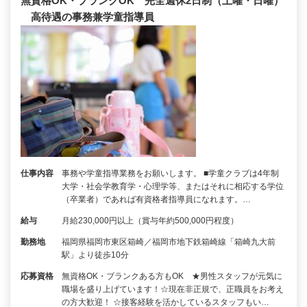
無資格OK・ブランクOK 完全週休2日制（土曜・日曜）
高待遇の事務兼学童指導員
仕事内容
事務や学童指導業務をお願いします。 ■学童クラブは4年制
大学・社会学教育学・心理学等、またはそれに相応する学位
（卒業者）であれば有資格者指導員になれます。…
給与
月給230,000円以上（賞与年約500,000円程度）
勤務地
福岡県福岡市東区箱崎／福岡市地下鉄箱崎線「箱崎九大前
駅」より徒歩10分
応募資格
無資格OK・ブランクある方もOK ★男性スタッフが元気に
職場を盛り上げています！☆現在非正規で、正職員をお考え
の方大歓迎！ ☆接客経験を活かしているスタッフもい…