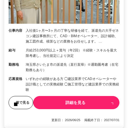
仕事内容
入社後1ヶ月〜3ヶ月の丁寧な研修を経て、派遣先の大手ゼネ
コン建設事務所にて、CAD・BIMオペレーター、設計補助、
施工図作成、積算などの業務をお任せします。 …
給与
月給253,000円以上＋賞与（年2回） ※経験・スキルを最大
限考慮し、当社規定により決定
勤務地
埼玉県さいたま市の派遣先（直行直帰）※通勤圏考慮（在宅
勤務もあり）
応募資格
いずれかの経験がある方 ◯建設業界でCADオペレーターや
設計職としての実務経験 ◯施工管理など建設業界での実務経
験
詳細を見る
後で見る
更新日： 2026/06/25 掲載終了日： 2027/07/31