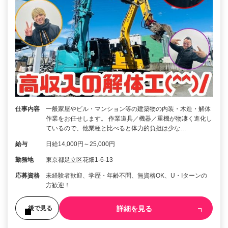
仕事内容
一般家屋やビル・マンション等の建築物の内装・木造・解体
作業をお任せします。 作業道具／機器／重機が物凄く進化し
ているので、他業種と比べると体力的負担は少な…
給与
日給14,000円～25,000円
勤務地
東京都足立区花畑1-6-13
応募資格
未経験者歓迎、学歴・年齢不問、無資格OK、U・Iターンの
方歓迎！
詳細を見る
後で見る