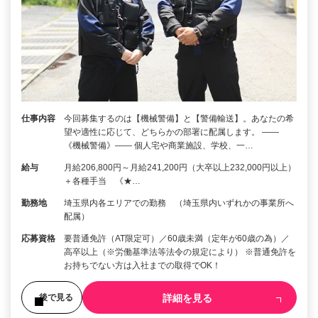
仕事内容
今回募集するのは【機械警備】と【警備輸送】。あなたの希
望や適性に応じて、どちらかの部署に配属します。 ――
《機械警備》―― 個人宅や商業施設、学校、一…
給与
月給206,800円～月給241,200円（大卒以上232,000円以上）
＋各種手当 《★…
勤務地
埼玉県内各エリアでの勤務 （埼玉県内いずれかの事業所へ
配属）
応募資格
要普通免許（AT限定可）／60歳未満（定年が60歳の為）／
高卒以上（※労働基準法等法令の規定により） ※普通免許を
お持ちでない方は入社までの取得でOK！
詳細を見る
後で見る