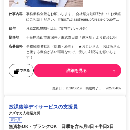
仕事内容
事務業務全般をお願いします。 会社紹介動画配信中！お気軽
にご相談ください。 https://v.classtream.jp/create-group/#…
給与
月給230,000円以上（賞与年3.5ヶ月分）
勤務地
千葉県流山市東深井／東武野田線「運河駅」より徒歩10分
応募資格
事務経験者歓迎（総務・経理） ★おじいさん・おばあさん
と接する機会が多い環境なので、優しい対応をお願いしま
す！
詳細を見る
後で見る
更新日： 2026/06/19 掲載終了日： 2027/04/02
放課後等デイサービスの支援員
クズオカ人材紹介所
正社員
無資格OK・ブランクOK 日曜を含み月8日＋半日2日