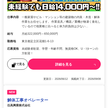
仕事内容
一般家屋やビル・マンション等の建築物の内装・木造・解体
作業をお任せします。 作業道具／機器／重機が物凄く進化し
ているので他業種と比べると体力的負担は少ない…
給与
月給322,000円～650,000円
勤務地
東京都足立区花畑1-6-13
応募資格
未経験者歓迎、学歴・年齢不問、無資格OK、U・Iターンの
方歓迎！
詳細を見る
後で見る
更新日： 2026/06/12 掲載終了日： 2026/09/08
NEW
解体工事オペレーター
伍高興業株式会社