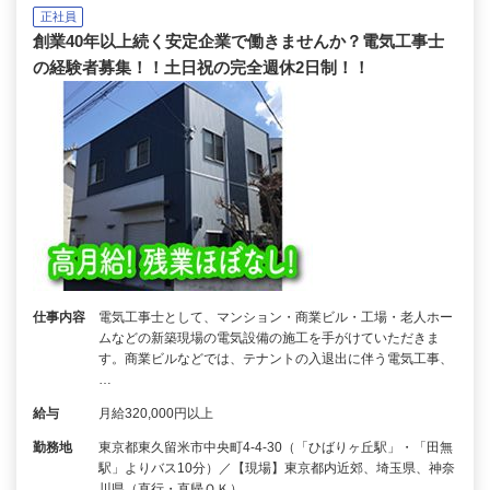
正社員
創業40年以上続く安定企業で働きませんか？電気工事士
の経験者募集！！土日祝の完全週休2日制！！
仕事内容
電気工事士として、マンション・商業ビル・工場・老人ホー
ムなどの新築現場の電気設備の施工を手がけていただきま
す。商業ビルなどでは、テナントの入退出に伴う電気工事、
…
給与
月給320,000円以上
勤務地
東京都東久留米市中央町4-4-30（「ひばりヶ丘駅」・「田無
駅」よりバス10分）／【現場】東京都内近郊、埼玉県、神奈
川県（直行・直帰ＯＫ）