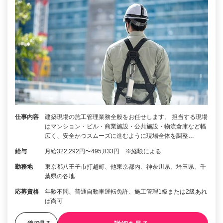
仕事内容
建築現場の施工管理業務全般をお任せします。 担当する現場
はマンション・ビル・商業施設・公共施設・物流倉庫など幅
広く、安全かつスムーズに進むように現場全体を調整…
給与
月給322,292円〜495,833円 ※経験による
勤務地
東京都八王子市打越町、他東京都内、神奈川県、埼玉県、千
葉県の各地
応募資格
年齢不問、普通自動車運転免許、施工管理1級または2級あれ
ば尚可