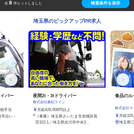
8
検索条件を保存
全
件ヒットしました
埼玉県のピックアップPR求人
ライバー
夜間2t・3tドライバー
食品のル
株式会社麻妃ライン
株式会社マ
の他手当
月給420,000円以上
月給325
1号沿い・
（車庫）埼玉県さいたま市岩槻区長
宮322-1／埼玉県吉川市中央3...
埼玉県三