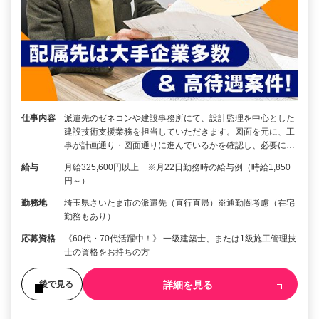
仕事内容
派遣先のゼネコンや建設事務所にて、設計監理を中心とした
建設技術支援業務を担当していただきます。図面を元に、工
事が計画通り・図面通りに進んでいるかを確認し、必要に…
給与
月給325,600円以上 ※月22日勤務時の給与例（時給1,850
円～）
勤務地
埼玉県さいたま市の派遣先（直行直帰）※通勤圏考慮（在宅
勤務もあり）
応募資格
《60代・70代活躍中！》 一級建築士、または1級施工管理技
士の資格をお持ちの方
詳細を見る
後で見る