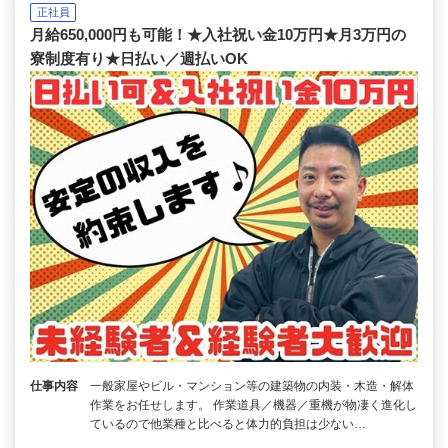
正社員
月給650,000円も可能！★入社祝い金10万円★月3万円の
寮制度有り★日払い／週払いOK
仕事内容
一般家屋やビル・マンション等の建築物の内装・木造・解体
作業をお任せします。 作業道具／機器／重機が物凄く進化し
ているので他業種と比べると体力的負担は少ない…