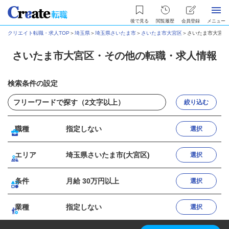
後で見る
閲覧履歴
会員登録
メニュー
クリエイト転職・求人TOP
＞
埼玉県
＞
埼玉県さいたま市
＞
さいたま市大宮区
＞
さいたま市大宮区
さいたま市大宮区・その他の転職・求人情報
検索条件の設定
絞り込む
職種
指定しない
選択
エリア
埼玉県さいたま市(大宮区)
選択
条件
月給 30万円以上
選択
業種
指定しない
選択