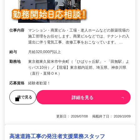
仕事内容
マンション・商業ビル・工場・老人ホームなどの新築現場の
施工管理をお任せします。商業ビルなどでは、テナントの入
退出に伴う電気工事、改修工事をおこなっています。 …
給与
月給320,000円以上
勤務地
東京都東久留米市中央町（「ひばりヶ丘駅」・「田無駅」よ
りバス10分）／【現場】東京都内近郊、埼玉県、神奈川県
（直行・直帰ＯＫ）
応募資格
経験者歓迎！
詳細を見る
後で見る
更新日： 2026/07/08 掲載終了日： 2026/10/09
高速道路工事の発注者支援業務スタッフ