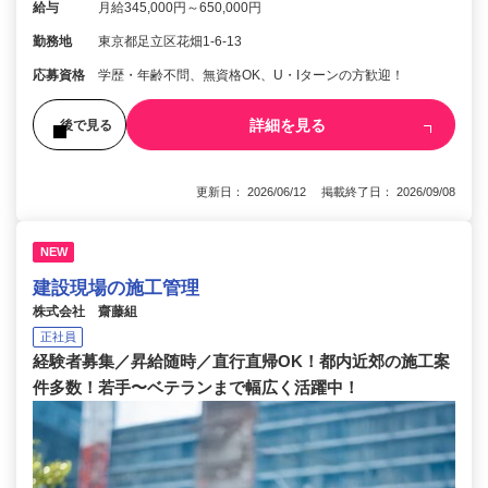
給与
月給345,000円～650,000円
勤務地
東京都足立区花畑1-6-13
応募資格
学歴・年齢不問、無資格OK、U・Iターンの方歓迎！
詳細を見る
後で見る
更新日： 2026/06/12 掲載終了日： 2026/09/08
NEW
建設現場の施工管理
株式会社 齋藤組
正社員
経験者募集／昇給随時／直行直帰OK！都内近郊の施工案
件多数！若手〜ベテランまで幅広く活躍中！