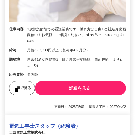
仕事内容
2次救急病院での看護業務です。働き方は自由♪ 会社紹介動画
配信中！お気軽にご相談ください。 https://v.classtream.jp/cr
eate…
給与
月給320,000円以上（賞与年4ヶ月分）
勤務地
東京都足立区島根3丁目／東武伊勢崎線「西新井駅」より徒
歩10分
応募資格
看護師
詳細を見る
後で見る
更新日： 2026/05/01 掲載終了日： 2027/04/02
電気工事士スタッフ（経験者）
大京電気工業株式会社