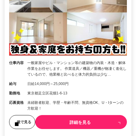
仕事内容
一般家屋やビル・マンション等の建築物の内装・木造・解体
作業をお任せします。 作業道具／機器／重機が物凄く進化し
ているので、他業種と比べると体力的負担は少な…
給与
日給14,000円～25,000円
勤務地
東京都足立区花畑1-6-13
応募資格
未経験者歓迎、学歴・年齢不問、無資格OK、U・Iターンの
方歓迎！
詳細を見る
後で見る