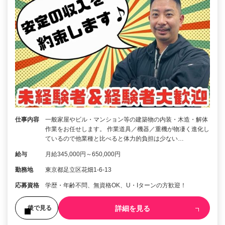
仕事内容
一般家屋やビル・マンション等の建築物の内装・木造・解体
作業をお任せします。 作業道具／機器／重機が物凄く進化し
ているので他業種と比べると体力的負担は少ない…
給与
月給345,000円～650,000円
勤務地
東京都足立区花畑1-6-13
応募資格
学歴・年齢不問、無資格OK、U・Iターンの方歓迎！
詳細を見る
後で見る