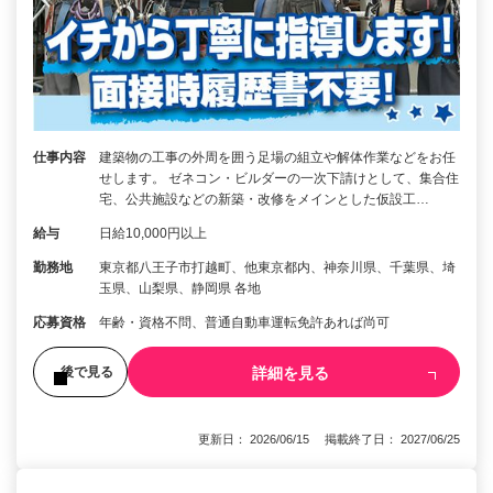
仕事内容
建築物の工事の外周を囲う足場の組立や解体作業などをお任
せします。 ゼネコン・ビルダーの一次下請けとして、集合住
宅、公共施設などの新築・改修をメインとした仮設工…
給与
日給10,000円以上
勤務地
東京都八王子市打越町、他東京都内、神奈川県、千葉県、埼
玉県、山梨県、静岡県 各地
応募資格
年齢・資格不問、普通自動車運転免許あれば尚可
詳細を見る
後で見る
更新日： 2026/06/15 掲載終了日： 2027/06/25