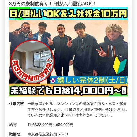
3万円の寮制度有り！日払い／週払いOK！
仕事内容
一般家屋やビル・マンション等の建築物の内装・木造・解体
作業をお任せします。 作業道具／機器／重機が物凄く進化し
ているので他業種と比べると体力的負担は少ない…
給与
月給322,000円～650,000円
勤務地
東京都足立区花畑1-6-13