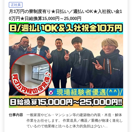
正社員
月3万円の寮制度有り★日払い／週払いOK★入社祝い金1
0万円★日給換算15,000円～25,000円
仕事内容
一般家屋やビル・マンション等の建築物の内装・木造・解体
作業をお任せします。 作業道具／機器／重機が物凄く進化し
ているので他業種と比べると体力的負担は少ない…