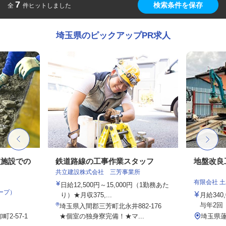
7
検索条件を保存
全
件ヒットしました
埼玉県のピックアップPR求人
理施設での
鉄道路線の工事作業スタッフ
地盤改良
共立建設株式会社 三芳事業所
有限会社 
日給12,500円～15,000円（1勤務あた
ープ）
り）★月収375,...
月給340
与年2回
埼玉県入間郡三芳町北永井882-176
2-57-1
★個室の独身寮完備！★マ...
埼玉県蓮