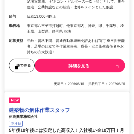
足場鳶業務。 ゼネコン・ビルダーの一次下請けとして、集合
住宅、公共施設などの新築・改修をメインとした仮設…
給与
日給13,000円以上
勤務地
東京都八王子市打越町、他東京都内、神奈川県、千葉県、埼
玉県、山梨県、静岡県 各地
応募資格
年齢・資格不問、普通自動車運転免許あれば尚可 ※玉掛技能
者、足場の組立て等作業主任者、職長・安全衛生責任者をお
持ちの方大歓迎！
詳細を見る
後で見る
更新日： 2026/06/15 掲載終了日： 2027/06/25
NEW
建築物の解体作業スタッフ
伍高興業株式会社
正社員
5年後10年後には安定した高収入！入社祝い金10万円！月