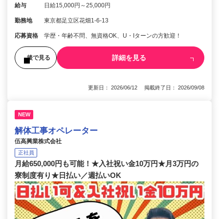
給与
日給15,000円～25,000円
勤務地
東京都足立区花畑1-6-13
応募資格
学歴・年齢不問、無資格OK、U・Iターンの方歓迎！
詳細を見る
後で見る
更新日： 2026/06/12 掲載終了日： 2026/09/08
NEW
解体工事オペレーター
伍高興業株式会社
正社員
月給650,000円も可能！★入社祝い金10万円★月3万円の
寮制度有り★日払い／週払いOK