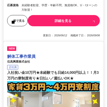
応募資格
未経験者歓迎、学歴・年齢不問、無資格OK、U・Iターンの
方歓迎！
詳細を見る
後で見る
更新日： 2026/06/12 掲載終了日： 2026/09/08
NEW
解体工事作業員
伍高興業株式会社
正社員
入社祝い金10万円★未経験でも日給14,000円以上！！月3
万円の寮制度有り★日払い／週払いOK★