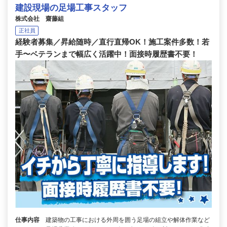
建設現場の足場工事スタッフ
株式会社 齋藤組
正社員
経験者募集／昇給随時／直行直帰OK！施工案件多数！若
手〜ベテランまで幅広く活躍中！面接時履歴書不要！
仕事内容
建築物の工事における外周を囲う足場の組立や解体作業など