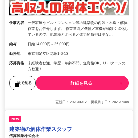
仕事内容
一般家屋やビル・マンション等の建築物の内装・木造・解体
作業をお任せします。 作業道具／機器／重機が物凄く進化し
ているので、他業種と比べると体力的負担は少な…
給与
日給14,000円～25,000円
勤務地
東京都足立区花畑1-6-13
応募資格
未経験者歓迎、学歴・年齢不問、無資格OK、U・Iターンの
方歓迎！
詳細を見る
後で見る
更新日： 2026/06/12 掲載終了日： 2026/09/08
NEW
建築物の解体作業スタッフ
伍高興業株式会社