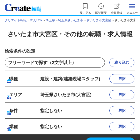
後で見る
閲覧履歴
会員登録
メニュー
クリエイト転職・求人TOP
＞
埼玉県
＞
埼玉県さいたま市
＞
さいたま市大宮区
＞
さいたま市大宮区
さいたま市大宮区・その他の転職・求人情報
検索条件の設定
絞り込む
職種
建設・建築(建築現場スタッフ)
選択
エリア
埼玉県さいたま市(大宮区)
選択
条件
指定しない
選択
業種
指定しない
選択