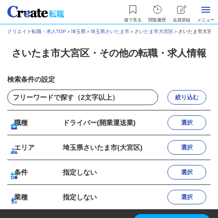
後で見る
閲覧履歴
会員登録
メニュー
クリエイト転職・求人TOP
＞
埼玉県
＞
埼玉県さいたま市
＞
さいたま市大宮区
＞
さいたま市大宮区
さいたま市大宮区・その他の転職・求人情報
検索条件の設定
絞り込む
職種
ドライバー(開業運送業)
選択
エリア
埼玉県さいたま市(大宮区)
選択
条件
指定しない
選択
業種
指定しない
選択