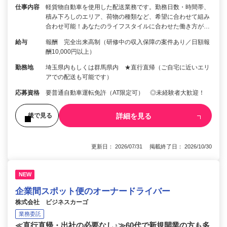
仕事内容
軽貨物自動車を使用した配送業務です。勤務日数・時間帯、
積み下ろしのエリア、荷物の種類など、希望に合わせて組み
合わせ可能！あなたのライフスタイルに合わせた働き方が…
給与
報酬 完全出来高制（研修中の収入保障の案件あり／日額報
酬10,000円以上）
勤務地
埼玉県内もしくは群馬県内 ★直行直帰（ご自宅に近いエリ
アでの配送も可能です）
応募資格
要普通自動車運転免許（AT限定可） ◎未経験者大歓迎！
詳細を見る
後で見る
更新日： 2026/07/31 掲載終了日： 2026/10/30
NEW
企業間スポット便のオーナードライバー
株式会社 ビジネスカーゴ
業務委託
≪直行直帰・出社の必要なし♪≫60代で新規開業の方も多