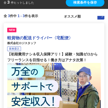
3
検索条件を保存
全
件ヒットしました
3
1
-
3
全
件中
件を表示
NEW
軽貨物の配送ドライバー〈宅配便〉
株式会社ロジスタッフ
業務委託
【初期費用ナシ＆収入保障アリ！】経験・知識ゼロから
フリーランスを目指せる！働き方はアナタ次第！