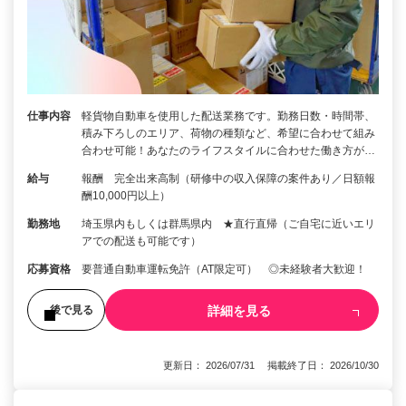
仕事内容
軽貨物自動車を使用した配送業務です。勤務日数・時間帯、
積み下ろしのエリア、荷物の種類など、希望に合わせて組み
合わせ可能！あなたのライフスタイルに合わせた働き方が…
給与
報酬 完全出来高制（研修中の収入保障の案件あり／日額報
酬10,000円以上）
勤務地
埼玉県内もしくは群馬県内 ★直行直帰（ご自宅に近いエリ
アでの配送も可能です）
応募資格
要普通自動車運転免許（AT限定可） ◎未経験者大歓迎！
詳細を見る
後で見る
更新日： 2026/07/31 掲載終了日： 2026/10/30