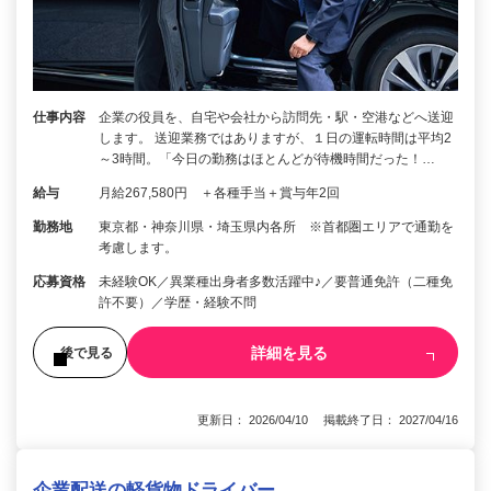
仕事内容
企業の役員を、自宅や会社から訪問先・駅・空港などへ送迎
します。 送迎業務ではありますが、１日の運転時間は平均2
～3時間。「今日の勤務はほとんどが待機時間だった！…
給与
月給267,580円 ＋各種手当＋賞与年2回
勤務地
東京都・神奈川県・埼玉県内各所 ※首都圏エリアで通勤を
考慮します。
応募資格
未経験OK／異業種出身者多数活躍中♪／要普通免許（二種免
許不要）／学歴・経験不問
詳細を見る
後で見る
更新日： 2026/04/10 掲載終了日： 2027/04/16
企業配送の軽貨物ドライバー