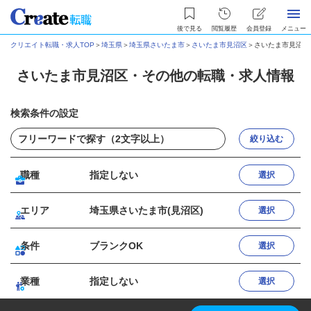
後で見る
閲覧履歴
会員登録
メニュー
クリエイト転職・求人TOP
＞
埼玉県
＞
埼玉県さいたま市
＞
さいたま市見沼区
＞
さいたま市見沼区
さいたま市見沼区・その他の転職・求人情報
検索条件の設定
絞り込む
職種
指定しない
選択
エリア
埼玉県さいたま市(見沼区)
選択
条件
ブランクOK
選択
業種
指定しない
選択