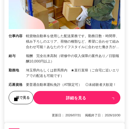
仕事内容
軽貨物自動車を使用した配送業務です。勤務日数・時間帯、
積み下ろしのエリア、荷物の種類など、希望に合わせて組み
合わせ可能！あなたのライフスタイルに合わせた働き方が…
給与
報酬 完全出来高制（研修中の収入保障の案件あり／日額報
酬10,000円以上）
勤務地
埼玉県内もしくは群馬県内 ★直行直帰（ご自宅に近いエリ
アでの配送も可能です）
応募資格
要普通自動車運転免許（AT限定可） ◎未経験者大歓迎！
詳細を見る
後で見る
更新日： 2026/07/31 掲載終了日： 2026/10/30