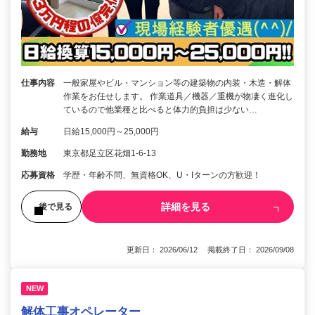
仕事内容
一般家屋やビル・マンション等の建築物の内装・木造・解体
作業をお任せします。 作業道具／機器／重機が物凄く進化し
ているので他業種と比べると体力的負担は少ない…
給与
日給15,000円～25,000円
勤務地
東京都足立区花畑1-6-13
応募資格
学歴・年齢不問、無資格OK、U・Iターンの方歓迎！
詳細を見る
後で見る
更新日： 2026/06/12 掲載終了日： 2026/09/08
NEW
解体工事オペレーター