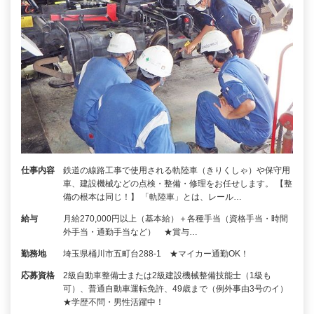
仕事内容
鉄道の線路工事で使用される軌陸車（きりくしゃ）や保守用
車、建設機械などの点検・整備・修理をお任せします。 【整
備の根本は同じ！】 「軌陸車」とは、レール…
給与
月給270,000円以上（基本給）＋各種手当（資格手当・時間
外手当・通勤手当など） ★賞与…
勤務地
埼玉県桶川市五町台288-1 ★マイカー通勤OK！
応募資格
2級自動車整備士または2級建設機械整備技能士（1級も
可）、普通自動車運転免許、49歳まで（例外事由3号のイ）
★学歴不問・男性活躍中！