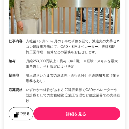
仕事内容
入社後1ヶ月〜3ヶ月の丁寧な研修を経て、派遣先の大手ゼネ
コン建設事務所にて、CAD・BIMオペレーター、設計補助、
施工図作成、積算などの業務をお任せします。 …
給与
月給253,000円以上＋賞与（年2回） ※経験・スキルを最大
限考慮し、当社規定により決定
勤務地
埼玉県さいたま市の派遣先（直行直帰）※通勤圏考慮（在宅
勤務もあり）
応募資格
いずれかの経験がある方 ◯建設業界でCADオペレーターや
設計職としての実務経験 ◯施工管理など建設業界での実務経
験
詳細を見る
後で見る