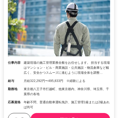
仕事内容
建築現場の施工管理業務全般をお任せします。 担当する現場
はマンション・ビル・商業施設・公共施設・物流倉庫など幅
広く、安全かつスムーズに進むように現場全体を調整…
給与
月給322,292円〜495,833円 ※経験による
勤務地
東京都八王子市打越町、他東京都内、神奈川県、埼玉県、千
葉県の各地
応募資格
年齢不問、普通自動車運転免許、施工管理1級または2級あれ
ば尚可