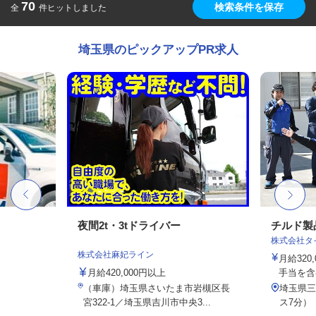
70
検索条件を保存
全
件ヒットしました
埼玉県のピックアップPR求人
夜間2t・3tドライバー
チルド製
株式会社タ
株式会社麻妃ライン
月給320
月給420,000円以上
手当を含
（車庫）埼玉県さいたま市岩槻区長
埼玉県三
宮322-1／埼玉県吉川市中央3...
ス7分）