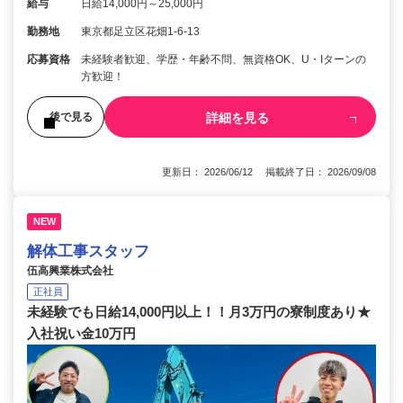
給与
日給14,000円～25,000円
勤務地
東京都足立区花畑1-6-13
応募資格
未経験者歓迎、学歴・年齢不問、無資格OK、U・Iターンの
方歓迎！
詳細を見る
後で見る
更新日： 2026/06/12 掲載終了日： 2026/09/08
NEW
解体工事スタッフ
伍高興業株式会社
正社員
未経験でも日給14,000円以上！！月3万円の寮制度あり★
入社祝い金10万円