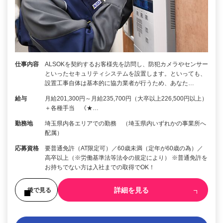
仕事内容
ALSOKを契約するお客様先を訪問し、防犯カメラやセンサー
といったセキュリティシステムを設置します。といっても、
設置工事自体は基本的に協力業者が行うため、あなた…
給与
月給201,300円～月給235,700円（大卒以上226,500円以上）
＋各種手当 《★…
勤務地
埼玉県内各エリアでの勤務 （埼玉県内いずれかの事業所へ
配属）
応募資格
要普通免許（AT限定可）／60歳未満（定年が60歳の為）／
高卒以上（※労働基準法等法令の規定により） ※普通免許を
お持ちでない方は入社までの取得でOK！
詳細を見る
後で見る