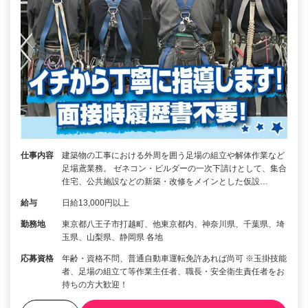
仕事内容
建築物の工事における外周を囲う足場の組立や解体作業など
足場鳶業務。 ゼネコン・ビルダーの一次下請けとして、集合
住宅、公共施設などの新築・改修をメインとした仮設…
給与
日給13,000円以上
勤務地
東京都八王子市打越町、他東京都内、神奈川県、千葉県、埼
玉県、山梨県、静岡県 各地
応募資格
年齢・資格不問、普通自動車運転免許あれば尚可 ※玉掛技能
者、足場の組立て等作業主任者、職長・安全衛生責任者をお
持ちの方大歓迎！