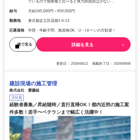
ているので他業種と比べると体力的負担は少ない…
給与
月給345,000円～650,000円
勤務地
東京都足立区花畑1-6-13
応募資格
学歴・年齢不問、無資格OK、U・Iターンの方歓迎！
詳細を見る
後で見る
更新日： 2026/06/12 掲載終了日： 2026/09/08
建設現場の施工管理
株式会社 齋藤組
正社員
経験者募集／昇給随時／直行直帰OK！都内近郊の施工案
件多数！若手〜ベテランまで幅広く活躍中！