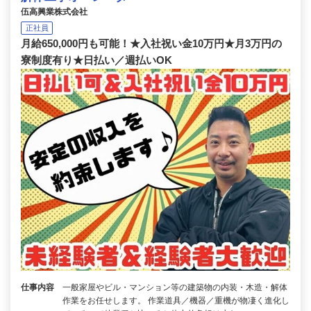
伍高興業株式会社
正社員
月給650,000円も可能！★入社祝い金10万円★月3万円の
寮制度有り★日払い／週払いOK
仕事内容
一般家屋やビル・マンション等の建築物の内装・木造・解体
作業をお任せします。 作業道具／機器／重機が物凄く進化し