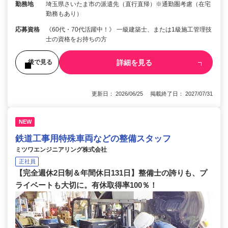
勤務地
埼玉県さいたま市の派遣先（直行直帰）※通勤圏考慮（在宅
勤務もあり）
応募資格
《60代・70代活躍中！》 一級建築士、または1級施工管理技
士の資格をお持ちの方
詳細を見る
後で見る
更新日： 2026/06/25 掲載終了日： 2027/07/31
NEW
鉄道工事用特殊車両などの整備スタッフ
ミツワエンジニアリング株式会社
正社員
【完全週休2日制＆年間休日131日】整備士の誇りも、プ
ライベートも大切に。有休取得率100％！