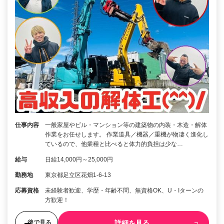
仕事内容
一般家屋やビル・マンション等の建築物の内装・木造・解体
作業をお任せします。 作業道具／機器／重機が物凄く進化し
ているので、他業種と比べると体力的負担は少な…
給与
日給14,000円～25,000円
勤務地
東京都足立区花畑1-6-13
応募資格
未経験者歓迎、学歴・年齢不問、無資格OK、U・Iターンの
方歓迎！
詳細を見る
後で見る