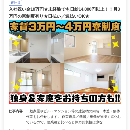
正社員
入社祝い金10万円★未経験でも日給14,000円以上！！月3
万円の寮制度有り★日払い／週払いOK★
仕事内容
一般家屋やビル・マンション等の建築物の内装・木造・解体
作業をお任せします。 作業道具／機器／重機が物凄く進化し
ているので、他業種と比べると体力的負担は少な…