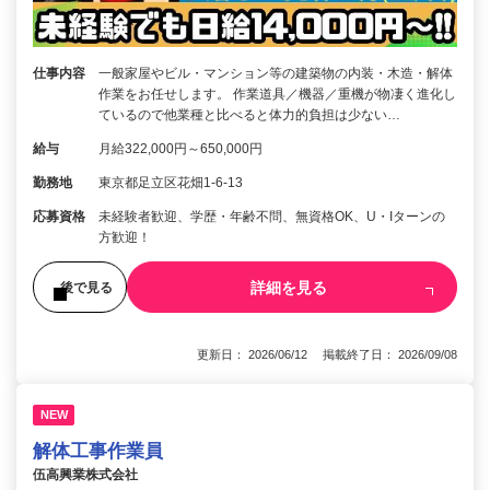
仕事内容
一般家屋やビル・マンション等の建築物の内装・木造・解体
作業をお任せします。 作業道具／機器／重機が物凄く進化し
ているので他業種と比べると体力的負担は少ない…
給与
月給322,000円～650,000円
勤務地
東京都足立区花畑1-6-13
応募資格
未経験者歓迎、学歴・年齢不問、無資格OK、U・Iターンの
方歓迎！
詳細を見る
後で見る
更新日： 2026/06/12 掲載終了日： 2026/09/08
NEW
解体工事作業員
伍高興業株式会社