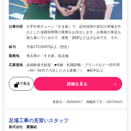
仕事内容
大手牛丼チェーン『すき家』で、店内清掃や翌日の準備を中
心とした深夜時間帯の業務をお任せします。お客様の来店も
落ち着いているので、接客・調理などは少なめです。その…
給与
月収270,000円以上（想定）
勤務地
埼玉県の「すき家」各店舗
応募資格
未経験者大歓迎 ■年齢・転職回数・ブランクなど一切不問
（40～50代で入社した人も多数！） ■高卒以上
詳細を見る
後で見る
更新日： 2026/04/17 掲載終了日： 2027/04/23
足場工事の見習いスタッフ
株式会社 齋藤組