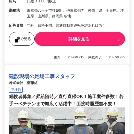
給与
日給10,000円以上
勤務地
東京都八王子市打越町、他東京都内、神奈川県、千葉県、埼
玉県、山梨県、静岡県 各地
応募資格
年齢・資格不問、普通自動車運転免許あれば尚可
詳細を見る
後で見る
更新日： 2026/06/15 掲載終了日： 2027/06/25
建設現場の足場工事スタッフ
株式会社 齋藤組
正社員
経験者募集／昇給随時／直行直帰OK！施工案件多数！若
手〜ベテランまで幅広く活躍中！面接時履歴書不要！