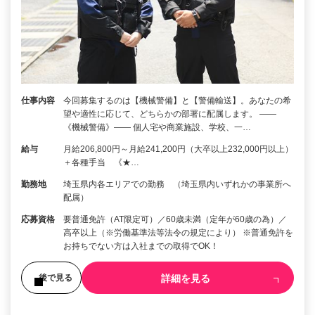
仕事内容
今回募集するのは【機械警備】と【警備輸送】。あなたの希
望や適性に応じて、どちらかの部署に配属します。 ――
《機械警備》―― 個人宅や商業施設、学校、一…
給与
月給206,800円～月給241,200円（大卒以上232,000円以上）
＋各種手当 《★…
勤務地
埼玉県内各エリアでの勤務 （埼玉県内いずれかの事業所へ
配属）
応募資格
要普通免許（AT限定可）／60歳未満（定年が60歳の為）／
高卒以上（※労働基準法等法令の規定により） ※普通免許を
お持ちでない方は入社までの取得でOK！
詳細を見る
後で見る