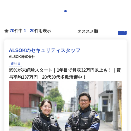
70
1
-
20
全
件中
件を表示
ALSOKのセキュリティスタッフ
ALSOK株式会社
正社員
95%が未経験スタート｜1年目で月収32万円以上も！｜賞
与平均137万円｜20代30代多数活躍中！