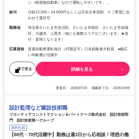
ン（軽貨物自動車）なので運転しやすいです。 …
給与
日給15,000～24,000円もしくは完全出来高制 ※ご希望に合
わせて選択可
勤務地
埼玉県さいたま市見沼区、さいたま市桜区、さいたま市岩槻
区、川越市、上尾市（他にも複数エリアがございます。★直
行・直帰となります）
応募資格
普通自動車運転免許（AT限定可）◎未経験者大歓迎 ●幅広
い年齢層が活躍中
詳細を見る
後で見る
更新日： 2026/07/24 掲載終了日： 2026/10/09
設計監理など建設技術職
フロンティアコンストラクション＆パートナーズ株式会社 設計技術部
門 設計技術第一グループ
契約社員
【60代・70代活躍中】勤務は週3日から応相談！理想の働