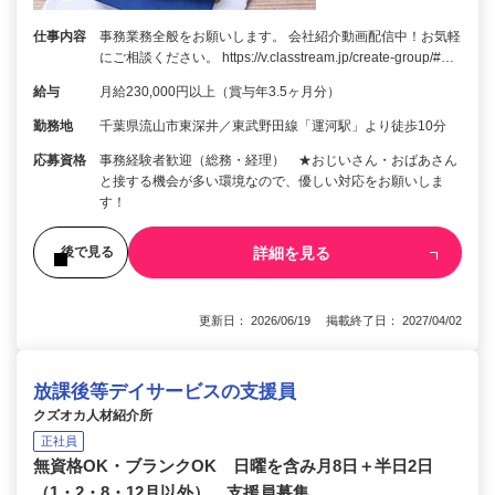
仕事内容
事務業務全般をお願いします。 会社紹介動画配信中！お気軽
にご相談ください。 https://v.classtream.jp/create-group/#…
給与
月給230,000円以上（賞与年3.5ヶ月分）
勤務地
千葉県流山市東深井／東武野田線「運河駅」より徒歩10分
応募資格
事務経験者歓迎（総務・経理） ★おじいさん・おばあさん
と接する機会が多い環境なので、優しい対応をお願いしま
す！
詳細を見る
後で見る
更新日： 2026/06/19 掲載終了日： 2027/04/02
放課後等デイサービスの支援員
クズオカ人材紹介所
正社員
無資格OK・ブランクOK 日曜を含み月8日＋半日2日
（1・2・8・12月以外） 支援員募集