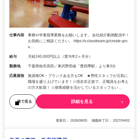
仕事内容
事務や学童指導業務をお願いします。 会社紹介動画配信中！
お気軽にご相談ください。 https://v.classtream.jp/create-gro
u…
給与
月給240,000円以上（賞与年2ヶ月分）
勤務地
千葉県柏市高田／東武野田線「豊四季駅」より車3分
応募資格
無資格OK・ブランクある方もOK ★男性スタッフが元気に
職場を盛り上げています！☆現在非正規で、正職員をお考え
の方大歓迎！ ☆接客経験を活かしているスタッフもい…
詳細を見る
後で見る
更新日： 2026/08/05 掲載終了日： 2027/04/02