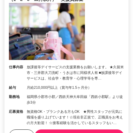
仕事内容
放課後等デイサービスの支援業務をお願いします。 ★久留米
市・三井郡大刀洗町・うきは市に同様求人有 ■放課後等デイ
サービスは、社会学・教育学・心理学等を専…
給与
月給210,000円以上（賞与年1.5ヶ月分）
勤務地
福岡県小郡市小郡／西鉄天神大牟田線「西鉄小郡駅」より徒
歩3分
応募資格
無資格OK・ブランクある方もOK ★男性スタッフが元気に
職場を盛り上げています！☆現在非正規で、正職員をお考え
の方大歓迎！ ☆接客経験を活かしているスタッフもい…