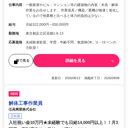
仕事内容
一般家屋やビル・マンション等の建築物の内装・木造・解体
作業をお任せします。 作業道具／機器／重機が物凄く進化し
ているので他業種と比べると体力的負担は少ない…
給与
月給322,000円～650,000円
勤務地
東京都足立区花畑1-6-13
応募資格
未経験者歓迎、学歴・年齢不問、無資格OK、U・Iターンの
方歓迎！
詳細を見る
後で見る
更新日： 2026/06/12 掲載終了日： 2026/09/08
NEW
解体工事作業員
伍高興業株式会社
正社員
入社祝い金10万円★未経験でも日給14,000円以上！！月3