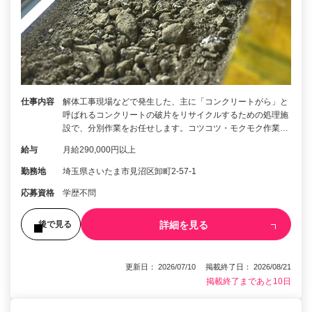
仕事内容
解体工事現場などで発生した、主に「コンクリートがら」と
呼ばれるコンクリートの破片をリサイクルするための処理施
設で、分別作業をお任せします。コツコツ・モクモク作業…
給与
月給290,000円以上
勤務地
埼玉県さいたま市見沼区卸町2-57-1
応募資格
学歴不問
詳細を見る
後で見る
更新日： 2026/07/10 掲載終了日： 2026/08/21
掲載終了まであと10日