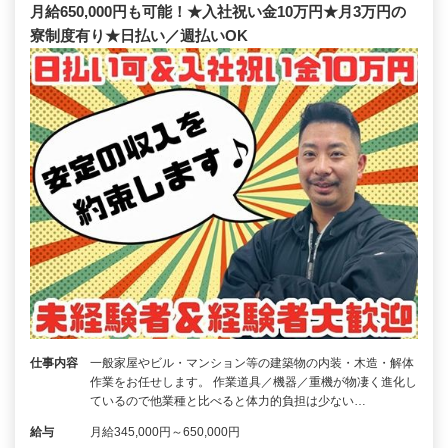
月給650,000円も可能！★入社祝い金10万円★月3万円の
寮制度有り★日払い／週払いOK
仕事内容
一般家屋やビル・マンション等の建築物の内装・木造・解体
作業をお任せします。 作業道具／機器／重機が物凄く進化し
ているので他業種と比べると体力的負担は少ない…
給与
月給345,000円～650,000円