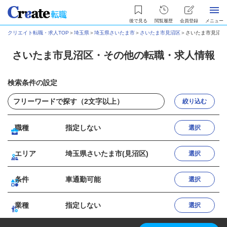
後で見る
閲覧履歴
会員登録
メニュー
クリエイト転職・求人TOP
＞
埼玉県
＞
埼玉県さいたま市
＞
さいたま市見沼区
＞
さいたま市見沼区
さいたま市見沼区・その他の転職・求人情報
検索条件の設定
絞り込む
職種
指定しない
選択
エリア
埼玉県さいたま市(見沼区)
選択
条件
車通勤可能
選択
業種
指定しない
選択