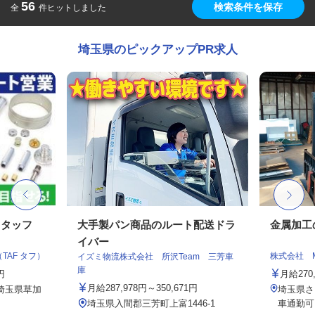
56
検索条件を保存
全
件ヒットしました
埼玉県のピックアップPR求人
スタッフ
大手製パン商品のルート配送ドラ
金属加工
イバー
AF タフ）
株式会社 
イズミ物流株式会社 所沢Team 三芳車
庫
円
月給270,
月給287,978円～350,671円
、埼玉県草加
埼玉県さ
埼玉県入間郡三芳町上富1446-1
車通勤可