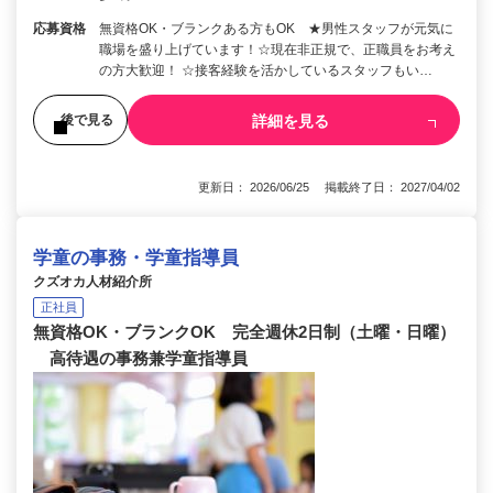
応募資格
無資格OK・ブランクある方もOK ★男性スタッフが元気に
職場を盛り上げています！☆現在非正規で、正職員をお考え
の方大歓迎！ ☆接客経験を活かしているスタッフもい…
詳細を見る
後で見る
更新日： 2026/06/25 掲載終了日： 2027/04/02
学童の事務・学童指導員
クズオカ人材紹介所
正社員
無資格OK・ブランクOK 完全週休2日制（土曜・日曜）
高待遇の事務兼学童指導員