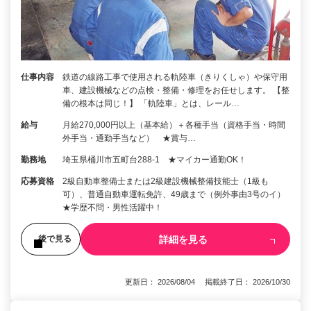
仕事内容
鉄道の線路工事で使用される軌陸車（きりくしゃ）や保守用
車、建設機械などの点検・整備・修理をお任せします。 【整
備の根本は同じ！】 「軌陸車」とは、レール…
給与
月給270,000円以上（基本給）＋各種手当（資格手当・時間
外手当・通勤手当など） ★賞与…
勤務地
埼玉県桶川市五町台288-1 ★マイカー通勤OK！
応募資格
2級自動車整備士または2級建設機械整備技能士（1級も
可）、普通自動車運転免許、49歳まで（例外事由3号のイ）
★学歴不問・男性活躍中！
詳細を見る
後で見る
更新日： 2026/08/04 掲載終了日： 2026/10/30