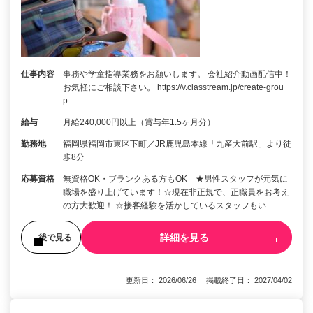
仕事内容
事務や学童指導業務をお願いします。 会社紹介動画配信中！
お気軽にご相談下さい。 https://v.classtream.jp/create-grou
p…
給与
月給240,000円以上（賞与年1.5ヶ月分）
勤務地
福岡県福岡市東区下町／JR鹿児島本線「九産大前駅」より徒
歩8分
応募資格
無資格OK・ブランクある方もOK ★男性スタッフが元気に
職場を盛り上げています！☆現在非正規で、正職員をお考え
の方大歓迎！ ☆接客経験を活かしているスタッフもい…
詳細を見る
後で見る
更新日： 2026/06/26 掲載終了日： 2027/04/02