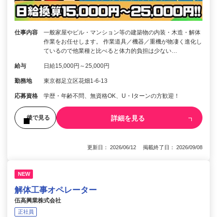
仕事内容
一般家屋やビル・マンション等の建築物の内装・木造・解体
作業をお任せします。 作業道具／機器／重機が物凄く進化し
ているので他業種と比べると体力的負担は少ない…
給与
日給15,000円～25,000円
勤務地
東京都足立区花畑1-6-13
応募資格
学歴・年齢不問、無資格OK、U・Iターンの方歓迎！
詳細を見る
後で見る
更新日： 2026/06/12 掲載終了日： 2026/09/08
NEW
解体工事オペレーター
伍高興業株式会社
正社員