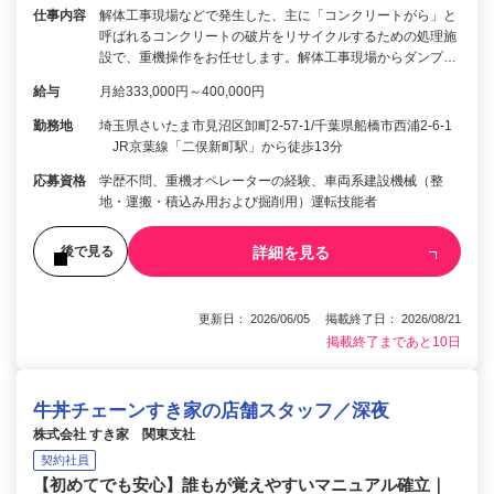
仕事内容
解体工事現場などで発生した、主に「コンクリートがら」と
呼ばれるコンクリートの破片をリサイクルするための処理施
設で、重機操作をお任せします。解体工事現場からダンプ…
給与
月給333,000円～400,000円
勤務地
埼玉県さいたま市見沼区卸町2-57-1/千葉県船橋市西浦2-6-1
JR京葉線「二俣新町駅」から徒歩13分
応募資格
学歴不問、重機オペレーターの経験、車両系建設機械（整
地・運搬・積込み用および掘削用）運転技能者
詳細を見る
後で見る
更新日： 2026/06/05 掲載終了日： 2026/08/21
掲載終了まであと10日
牛丼チェーンすき家の店舗スタッフ／深夜
株式会社 すき家 関東支社
契約社員
【初めてでも安心】誰もが覚えやすいマニュアル確立｜