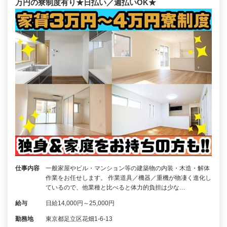
万円の寮制度有り★日払い／週払いOK★
仕事内容
一般家屋やビル・マンション等の建築物の内装・木造・解体
作業をお任せします。 作業道具／機器／重機が物凄く進化し
ているので、他業種と比べると体力的負担は少な…
給与
日給14,000円～25,000円
勤務地
東京都足立区花畑1-6-13