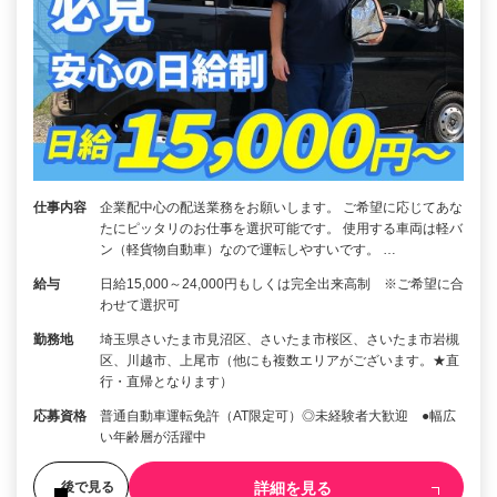
仕事内容
企業配中心の配送業務をお願いします。 ご希望に応じてあな
たにピッタリのお仕事を選択可能です。 使用する車両は軽バ
ン（軽貨物自動車）なので運転しやすいです。 …
給与
日給15,000～24,000円もしくは完全出来高制 ※ご希望に合
わせて選択可
勤務地
埼玉県さいたま市見沼区、さいたま市桜区、さいたま市岩槻
区、川越市、上尾市（他にも複数エリアがございます。★直
行・直帰となります）
応募資格
普通自動車運転免許（AT限定可）◎未経験者大歓迎 ●幅広
い年齢層が活躍中
詳細を見る
後で見る