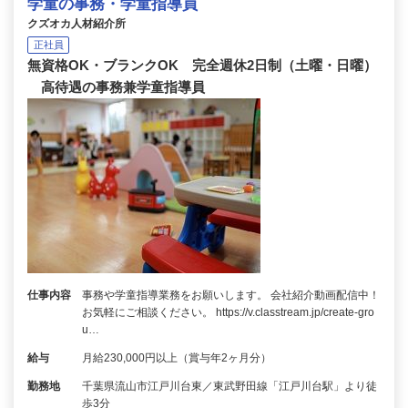
学童の事務・学童指導員
クズオカ人材紹介所
正社員
無資格OK・ブランクOK 完全週休2日制（土曜・日曜）
高待遇の事務兼学童指導員
仕事内容
事務や学童指導業務をお願いします。 会社紹介動画配信中！
お気軽にご相談ください。 https://v.classtream.jp/create-gro
u…
給与
月給230,000円以上（賞与年2ヶ月分）
勤務地
千葉県流山市江戸川台東／東武野田線「江戸川台駅」より徒
歩3分