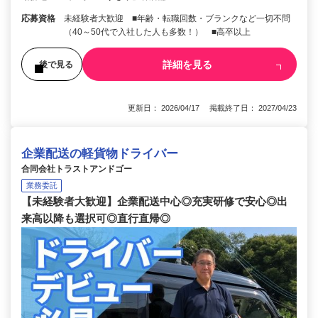
応募資格
未経験者大歓迎 ■年齢・転職回数・ブランクなど一切不問
（40～50代で入社した人も多数！） ■高卒以上
詳細を見る
後で見る
更新日： 2026/04/17 掲載終了日： 2027/04/23
企業配送の軽貨物ドライバー
合同会社トラストアンドゴー
業務委託
【未経験者大歓迎】企業配送中心◎充実研修で安心◎出
来高以降も選択可◎直行直帰◎