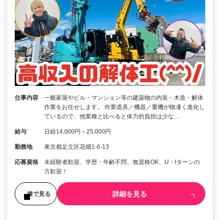
仕事内容
一般家屋やビル・マンション等の建築物の内装・木造・解体
作業をお任せします。 作業道具／機器／重機が物凄く進化し
ているので、他業種と比べると体力的負担は少な…
給与
日給14,000円～25,000円
勤務地
東京都足立区花畑1-6-13
応募資格
未経験者歓迎、学歴・年齢不問、無資格OK、U・Iターンの
方歓迎！
詳細を見る
後で見る