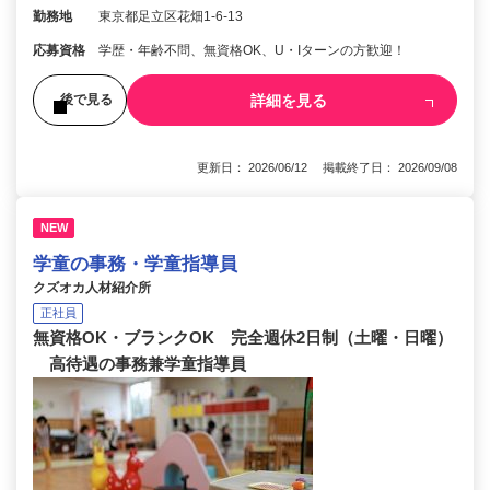
勤務地
東京都足立区花畑1-6-13
応募資格
学歴・年齢不問、無資格OK、U・Iターンの方歓迎！
詳細を見る
後で見る
更新日： 2026/06/12 掲載終了日： 2026/09/08
NEW
学童の事務・学童指導員
クズオカ人材紹介所
正社員
無資格OK・ブランクOK 完全週休2日制（土曜・日曜）
高待遇の事務兼学童指導員