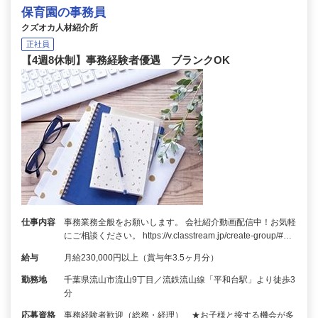
保育園の事務員
クズオカ人材紹介所
正社員
【4週8休制】事務経験者優遇 ブランクOK
仕事内容
事務業務全般をお願いします。 会社紹介動画配信中！お気軽
にご相談ください。 https://v.classtream.jp/create-group/#…
給与
月給230,000円以上（賞与年3.5ヶ月分）
勤務地
千葉県流山市流山9丁目／流鉄流山線「平和台駅」より徒歩3
分
応募資格
事務経験者歓迎（総務・経理） ★お子様と接する機会が多