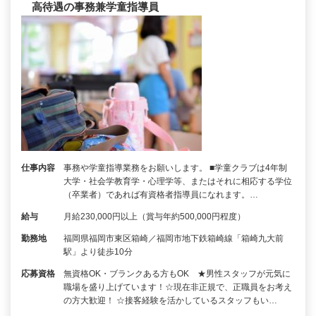
高待遇の事務兼学童指導員
仕事内容
事務や学童指導業務をお願いします。 ■学童クラブは4年制
大学・社会学教育学・心理学等、またはそれに相応する学位
（卒業者）であれば有資格者指導員になれます。…
給与
月給230,000円以上（賞与年約500,000円程度）
勤務地
福岡県福岡市東区箱崎／福岡市地下鉄箱崎線「箱崎九大前
駅」より徒歩10分
応募資格
無資格OK・ブランクある方もOK ★男性スタッフが元気に
職場を盛り上げています！☆現在非正規で、正職員をお考え
の方大歓迎！ ☆接客経験を活かしているスタッフもい…