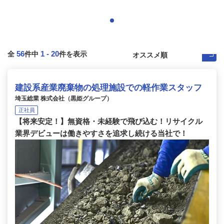
56
1
-
20
全
件中
件を表示
建設系産業廃棄物の処理施設での軽作業スタッフ
埼玉総業 株式会社（黒姫グループ）
正社員
【将来安定！】無資格・未経験で飛び込む！リサイクル
業界デビューは働きやすさを追求し続ける当社で！