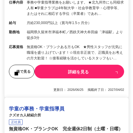
仕事内容
事務や学童指導業務をお願いします。 ★北九州市にも同様求
人有 ■学童クラブは4年制大学・社会学教育学・心理学等、
またはそれに相応する学位（卒業者）であれ…
給与
月給230,000円以上（賞与年1.5ヶ月分）
勤務地
福岡県久留米市津福本町／西鉄天神大牟田線「津福駅」より
徒歩3分
応募資格
無資格OK・ブランクある方もOK ★男性スタッフが元気に
職場を盛り上げています！☆現在非正規で、正職員をお考え
の方大歓迎！ ☆接客経験を活かしているスタッフもい…
詳細を見る
後で見る
更新日： 2026/06/25 掲載終了日： 2027/04/02
学童の事務・学童指導員
クズオカ人材紹介所
正社員
無資格OK・ブランクOK 完全週休2日制（土曜・日曜）