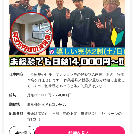
仕事内容
一般家屋やビル・マンション等の建築物の内装・木造・解体
作業をお任せします。 作業道具／機器／重機が物凄く進化し
ているので他業種と比べると体力的負担は少ない…
給与
月給322,000円～650,000円
勤務地
東京都足立区花畑1-6-13
応募資格
未経験者歓迎、学歴・年齢不問、無資格OK、U・Iターンの
方歓迎！
詳細を見る
後で見る