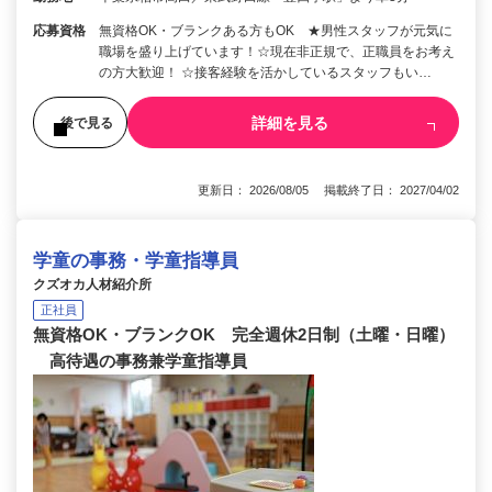
応募資格
無資格OK・ブランクある方もOK ★男性スタッフが元気に
職場を盛り上げています！☆現在非正規で、正職員をお考え
の方大歓迎！ ☆接客経験を活かしているスタッフもい…
詳細を見る
後で見る
更新日： 2026/08/05 掲載終了日： 2027/04/02
学童の事務・学童指導員
クズオカ人材紹介所
正社員
無資格OK・ブランクOK 完全週休2日制（土曜・日曜）
高待遇の事務兼学童指導員