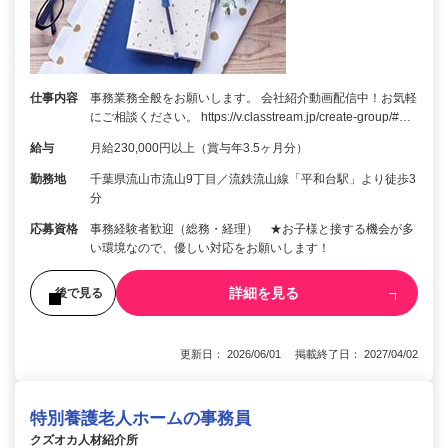
仕事内容
事務業務全般をお願いします。 会社紹介動画配信中！お気軽
にご相談ください。 https://v.classtream.jp/create-group/#…
給与
月給230,000円以上（賞与年3.5ヶ月分）
勤務地
千葉県流山市流山9丁目／流鉄流山線「平和台駅」より徒歩3
分
応募資格
事務経験者歓迎（総務・経理） ★お子様と接する機会が多
い環境なので、優しい対応をお願いします！
詳細を見る
後で見る
更新日： 2026/06/01 掲載終了日： 2027/04/02
特別養護老人ホームの事務員
クズオカ人材紹介所