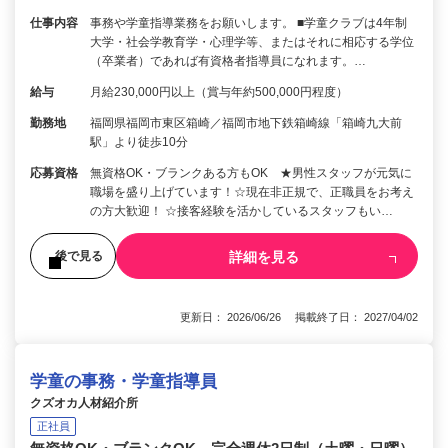
仕事内容
事務や学童指導業務をお願いします。 ■学童クラブは4年制
大学・社会学教育学・心理学等、またはそれに相応する学位
（卒業者）であれば有資格者指導員になれます。…
給与
月給230,000円以上（賞与年約500,000円程度）
勤務地
福岡県福岡市東区箱崎／福岡市地下鉄箱崎線「箱崎九大前
駅」より徒歩10分
応募資格
無資格OK・ブランクある方もOK ★男性スタッフが元気に
職場を盛り上げています！☆現在非正規で、正職員をお考え
の方大歓迎！ ☆接客経験を活かしているスタッフもい…
詳細を見る
後で見る
更新日： 2026/06/26 掲載終了日： 2027/04/02
学童の事務・学童指導員
クズオカ人材紹介所
正社員