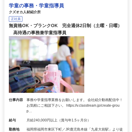
学童の事務・学童指導員
クズオカ人材紹介所
正社員
無資格OK・ブランクOK 完全週休2日制（土曜・日曜）
高待遇の事務兼学童指導員
仕事内容
事務や学童指導業務をお願いします。 会社紹介動画配信中！
お気軽にご相談下さい。 https://v.classtream.jp/create-grou
p…
給与
月給240,000円以上（賞与年1.5ヶ月分）
勤務地
福岡県福岡市東区下町／JR鹿児島本線「九産大前駅」より徒