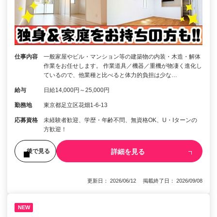
仕事内容
一般家屋やビル・マンション等の建築物の内装・木造・解体
作業をお任せします。 作業道具／機器／重機が物凄く進化し
ているので、他業種と比べると体力的負担は少な…
給与
日給14,000円～25,000円
勤務地
東京都足立区花畑1-6-13
応募資格
未経験者歓迎、学歴・年齢不問、無資格OK、U・Iターンの
方歓迎！
詳細を見る
後で見る
更新日： 2026/06/12 掲載終了日： 2026/09/08
NEW