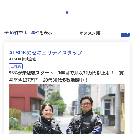
59
1
-
20
全
件中
件を表示
ALSOKのセキュリティスタッフ
ALSOK株式会社
正社員
95%が未経験スタート｜1年目で月収32万円以上も！｜賞
与平均137万円｜20代30代多数活躍中！