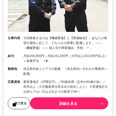
仕事内容
今回募集するのは【機械警備】と【警備輸送】。あなたの希
望や適性に応じて、どちらかの部署に配属します。 ――
《機械警備》―― 個人宅や商業施設、学校、一…
給与
月給206,800円～月給241,200円（大卒以上232,000円以上）
＋各種手当 《★…
勤務地
埼玉県内各エリアでの勤務 （埼玉県内いずれかの事業所へ
配属）
応募資格
要普通免許（AT限定可）／60歳未満（定年が60歳の為）／
高卒以上（※労働基準法等法令の規定により） ※普通免許を
お持ちでない方は入社までの取得でOK！
詳細を見る
後で見る