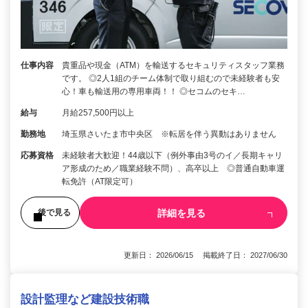
仕事内容
貴重品や現金（ATM）を輸送するセキュリティスタッフ業務
です。 ◎2人1組のチーム体制で取り組むので未経験者も安
心！車も輸送用の専用車両！！ ◎セコムのセキ…
給与
月給257,500円以上
勤務地
埼玉県さいたま市中央区 ※転居を伴う異動はありません
応募資格
未経験者大歓迎！44歳以下（例外事由3号のイ／長期キャリ
ア形成のため／職業経験不問）、高卒以上 ◎普通自動車運
転免許（AT限定可）
詳細を見る
後で見る
更新日： 2026/06/15 掲載終了日： 2027/06/30
設計監理など建設技術職