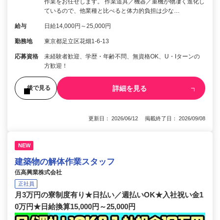
作業をお任せします。 作業道具／機器／重機が物凄く進化し
ているので、他業種と比べると体力的負担は少な…
給与
日給14,000円～25,000円
勤務地
東京都足立区花畑1-6-13
応募資格
未経験者歓迎、学歴・年齢不問、無資格OK、U・Iターンの
方歓迎！
詳細を見る
後で見る
更新日： 2026/06/12 掲載終了日： 2026/09/08
NEW
建築物の解体作業スタッフ
伍高興業株式会社
正社員
月3万円の寮制度有り★日払い／週払いOK★入社祝い金1
0万円★日給換算15,000円～25,000円