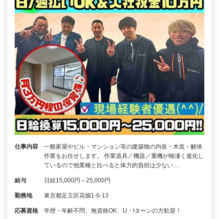
仕事内容
一般家屋やビル・マンション等の建築物の内装・木造・解体
作業をお任せします。 作業道具／機器／重機が物凄く進化し
ているので他業種と比べると体力的負担は少ない…
給与
日給15,000円～25,000円
勤務地
東京都足立区花畑1-6-13
応募資格
学歴・年齢不問、無資格OK、U・Iターンの方歓迎！