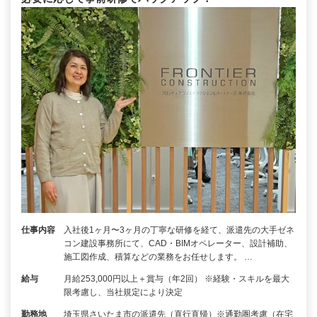
仕事内容
入社後1ヶ月〜3ヶ月の丁寧な研修を経て、派遣先の大手ゼネ
コン建設事務所にて、CAD・BIMオペレーター、設計補助、
施工図作成、積算などの業務をお任せします。 …
給与
月給253,000円以上＋賞与（年2回） ※経験・スキルを最大
限考慮し、当社規定により決定
勤務地
埼玉県さいたま市の派遣先（直行直帰）※通勤圏考慮（在宅