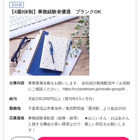
正社員
【4週8休制】事務経験者優遇 ブランクOK
仕事内容
事務業務全般をお願いします。 会社紹介動画配信中！お気軽
にご相談ください。 https://v.classtream.jp/create-group/#…
給与
月給230,000円以上（賞与年3.5ヶ月分）
勤務地
千葉県流山市東深井／東武野田線「運河駅」より徒歩10分
応募資格
事務経験者歓迎（総務・経理） ★おじいさん・おばあさん
と接する機会が多い環境なので、優しい対応をお願いしま
す！