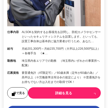
仕事内容
ALSOKを契約するお客様先を訪問し、防犯カメラやセンサー
といったセキュリティシステムを設置します。といっても、
設置工事自体は基本的に協力業者が行うため、あなた…
給与
月給201,300円～月給235,700円（大卒以上226,500円以上）
＋各種手当 《★…
勤務地
埼玉県内各エリアでの勤務 （埼玉県内いずれかの事業所へ
配属）
応募資格
要普通免許（AT限定可）／60歳未満（定年が60歳の為）／
高卒以上（※労働基準法等法令の規定により） ※普通免許を
お持ちでない方は入社までの取得でOK！
詳細を見る
後で見る