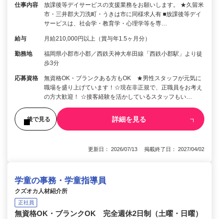
仕事内容
放課後等デイサービスの支援業務をお願いします。 ★久留米
市・三井郡大刀洗町・うきは市に同様求人有 ■放課後等デイ
サービスは、社会学・教育学・心理学等を専…
給与
月給210,000円以上（賞与年1.5ヶ月分）
勤務地
福岡県小郡市小郡／西鉄天神大牟田線「西鉄小郡駅」より徒
歩3分
応募資格
無資格OK・ブランクある方もOK ★男性スタッフが元気に
職場を盛り上げています！☆現在非正規で、正職員をお考え
の方大歓迎！ ☆接客経験を活かしているスタッフもい…
詳細を見る
後で見る
更新日： 2026/07/13 掲載終了日： 2027/04/02
学童の事務・学童指導員
クズオカ人材紹介所
正社員
無資格OK・ブランクOK 完全週休2日制（土曜・日曜）