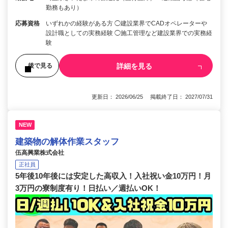
勤務もあり）
応募資格
いずれかの経験がある方 ◯建設業界でCADオペレーターや
設計職としての実務経験 ◯施工管理など建設業界での実務経
験
詳細を見る
後で見る
更新日： 2026/06/25 掲載終了日： 2027/07/31
NEW
建築物の解体作業スタッフ
伍高興業株式会社
正社員
5年後10年後には安定した高収入！入社祝い金10万円！月
3万円の寮制度有り！日払い／週払いOK！