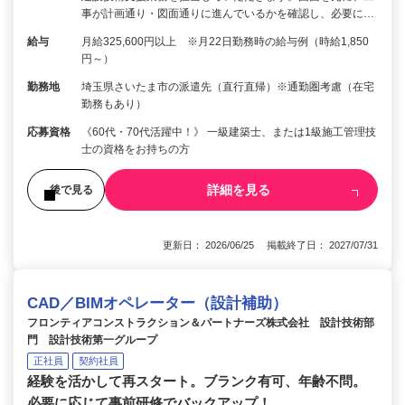
事が計画通り・図面通りに進んでいるかを確認し、必要に…
給与
月給325,600円以上 ※月22日勤務時の給与例（時給1,850
円～）
勤務地
埼玉県さいたま市の派遣先（直行直帰）※通勤圏考慮（在宅
勤務もあり）
応募資格
《60代・70代活躍中！》 一級建築士、または1級施工管理技
士の資格をお持ちの方
詳細を見る
後で見る
更新日： 2026/06/25 掲載終了日： 2027/07/31
CAD／BIMオペレーター（設計補助）
フロンティアコンストラクション＆パートナーズ株式会社 設計技術部
門 設計技術第一グループ
正社員
契約社員
経験を活かして再スタート。ブランク有可、年齢不問。
必要に応じて事前研修でバックアップ！