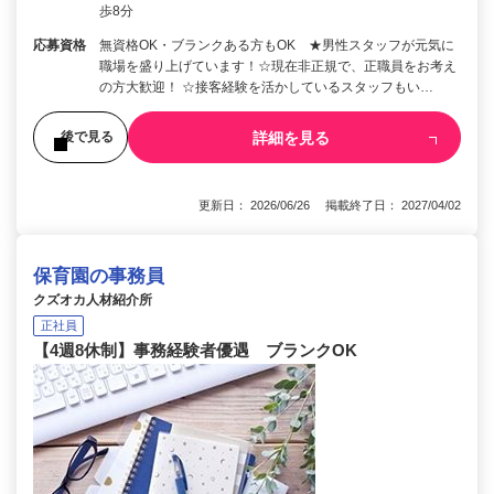
歩8分
応募資格
無資格OK・ブランクある方もOK ★男性スタッフが元気に
職場を盛り上げています！☆現在非正規で、正職員をお考え
の方大歓迎！ ☆接客経験を活かしているスタッフもい…
詳細を見る
後で見る
更新日： 2026/06/26 掲載終了日： 2027/04/02
保育園の事務員
クズオカ人材紹介所
正社員
【4週8休制】事務経験者優遇 ブランクOK