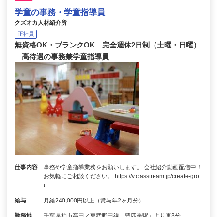
学童の事務・学童指導員
クズオカ人材紹介所
正社員
無資格OK・ブランクOK 完全週休2日制（土曜・日曜）
高待遇の事務兼学童指導員
仕事内容
事務や学童指導業務をお願いします。 会社紹介動画配信中！
お気軽にご相談ください。 https://v.classtream.jp/create-gro
u…
給与
月給240,000円以上（賞与年2ヶ月分）
勤務地
千葉県柏市高田／東武野田線「豊四季駅」より車3分