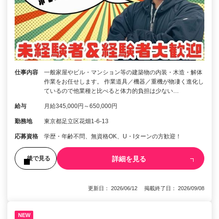
仕事内容
一般家屋やビル・マンション等の建築物の内装・木造・解体
作業をお任せします。 作業道具／機器／重機が物凄く進化し
ているので他業種と比べると体力的負担は少ない…
給与
月給345,000円～650,000円
勤務地
東京都足立区花畑1-6-13
応募資格
学歴・年齢不問、無資格OK、U・Iターンの方歓迎！
詳細を見る
後で見る
更新日： 2026/06/12 掲載終了日： 2026/09/08
NEW