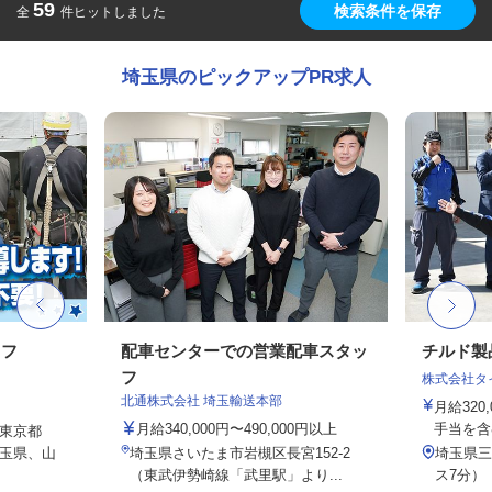
59
検索条件を保存
全
件ヒットしました
埼玉県のピックアップPR求人
ッフ
配車センターでの営業配車スタッ
チルド製
フ
株式会社タ
北通株式会社 埼玉輸送本部
月給320
月給340,000円〜490,000円以上
手当を含
東京都
玉県、山
埼玉県さいたま市岩槻区長宮152-2
埼玉県三
（東武伊勢崎線「武里駅」より...
ス7分）