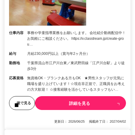
仕事内容
事務や学童指導業務をお願いします。 会社紹介動画配信中！
お気軽にご相談ください。 https://v.classtream.jp/create-gro
u…
給与
月給230,000円以上（賞与年2ヶ月分）
勤務地
千葉県流山市江戸川台東／東武野田線「江戸川台駅」より徒
歩3分
応募資格
無資格OK・ブランクある方もOK ★男性スタッフが元気に
職場を盛り上げています！☆現在非正規で、正職員をお考え
の方大歓迎！ ☆接客経験を活かしているスタッフもい…
詳細を見る
後で見る
更新日： 2026/06/25 掲載終了日： 2027/04/02