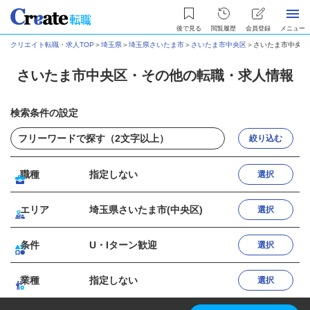
後で見る
閲覧履歴
会員登録
メニュー
クリエイト転職・求人TOP
＞
埼玉県
＞
埼玉県さいたま市
＞
さいたま市中央区
＞
さいたま市中央区
さいたま市中央区・その他の転職・求人情報
検索条件の設定
絞り込む
職種
指定しない
選択
エリア
埼玉県さいたま市(中央区)
選択
条件
U・Iターン歓迎
選択
業種
指定しない
選択