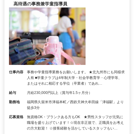
高待遇の事務兼学童指導員
仕事内容
事務や学童指導業務をお願いします。 ★北九州市にも同様求
人有 ■学童クラブは4年制大学・社会学教育学・心理学等、
またはそれに相応する学位（卒業者）であれ…
給与
月給230,000円以上（賞与年1.5ヶ月分）
勤務地
福岡県久留米市津福本町／西鉄天神大牟田線「津福駅」より
徒歩3分
応募資格
無資格OK・ブランクある方もOK ★男性スタッフが元気に
職場を盛り上げています！☆現在非正規で、正職員をお考え
の方大歓迎！ ☆接客経験を活かしているスタッフもい…