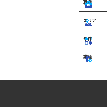
職種
エリア
条件
業種