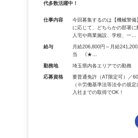
95%が未経験スタート｜1年目で月収32万
代多数活躍中！
仕事内容
今回募集するのは【機械警
に応じて、どちらかの部署に
人宅や商業施設、学校、一
給与
月給206,800円～月給241,
当 《★…
勤務地
埼玉県内各エリアでの勤務
応募資格
要普通免許（AT限定可）／
（※労働基準法等法令の規定
入社までの取得でOK！