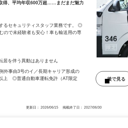
休取得、平均年収600万超……まだまだ魅力
送するセキュリティスタッフ業務です。 ◎
組むので未経験者も安心！車も輸送用の専
…
※転居を伴う異動はありません
（例外事由3号のイ／長期キャリア形成の
以上 ◎普通自動車運転免許（AT限定
後で見
更新日： 2026/06/15 掲載終了日： 2027/06/30