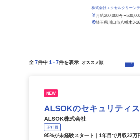
月給230,000円＋時間外手当＋他手
当（家族手当・住宅手当・一...
株式会社エクセルクリーン
埼玉県所沢市下富・新座市本多・さ
月給300,000円〜500,0
いたま市大宮区三橋・東京都練馬
区...
埼玉県川口市八幡木3-16
全
7
件中
1
-
7
件を表示
NEW
ALSOKのセキュリティ
ALSOK株式会社
正社員