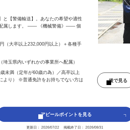
円以上も！｜賞与平均137万円｜20代30
備】と【警備輸送】。あなたの希望や適性
配属します。 ―― 《機械警備》―― 個
…
200円（大卒以上232,000円以上）＋各種手
 （埼玉県内いずれかの事業所へ配属）
60歳未満（定年が60歳の為）／高卒以上
により） ※普通免許をお持ちでない方は
後で見
アピールポイントを見る