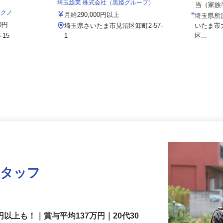
月給2
埼玉総業 株式会社（黒姫グループ）
当（家
テクノ
月給290,000円以上
埼玉県
00円
埼玉県さいたま市見沼区卸町2-57-
いたま
-15
1
区...
スタッフ