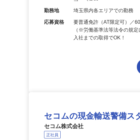
給与
月給201,300円～月給235,
当 《★…
勤務地
埼玉県内各エリアでの勤務
応募資格
要普通免許（AT限定可）／
（※労働基準法等法令の規定
入社までの取得でOK！
セコムの現金輸送警備ス