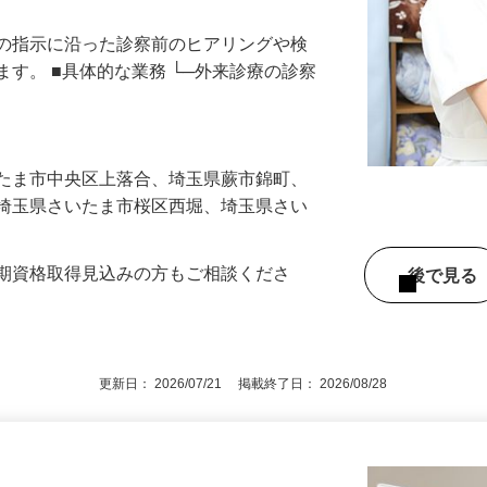
師の指示に沿った診察前のヒアリングや検
ます。 ■具体的な業務 └─外来診療の診察
いたま市中央区上落合、埼玉県蕨市錦町、
、埼玉県さいたま市桜区西堀、埼玉県さい
今期資格取得見込みの方もご相談くださ
後で見
更新日： 2026/07/21 掲載終了日： 2026/08/28