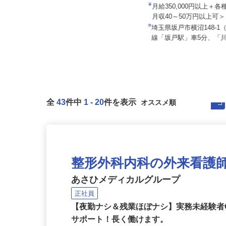
セイワロジスティクス株式
月給350,000円以上＋
株式会社エクセルクリーンテクノ
月収40～50万円以上可
月給300,000円〜500,000円
埼玉県坂戸市横沼148-
埼玉県川口市八幡木3-16-15
線「坂戸駅」車5分、「川
全
43
件中
1
-
20
件を表示
整形外科内科の外来看護
あさひメディカルグループ
正社員
【夜勤ナシ＆残業ほぼナシ】実務未経験者