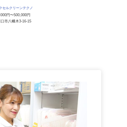
セイワロジスティクス株式会社 本社
月給350,000円以上＋各種手当 ＜
エクセルクリーンテクノ
月収40～50万円以上可＞
0,000円〜500,000円
埼玉県坂戸市横沼148-1（東武東上
川口市八幡木3-16-15
線「坂戸駅」車5分、「川越駅...