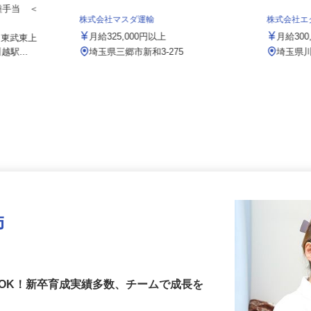
会社 本社
各種手当 ＜
株式会社マスダ運輸
株式会社
＞
月給325,000円以上
月給30
1（東武東上
越駅...
埼玉県三郷市新和3-275
埼玉県
師
OK！新卒育成実績多数、チームで成長を