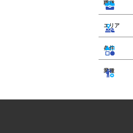
職種
エリア
条件
業種