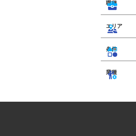
職種
エリア
条件
業種