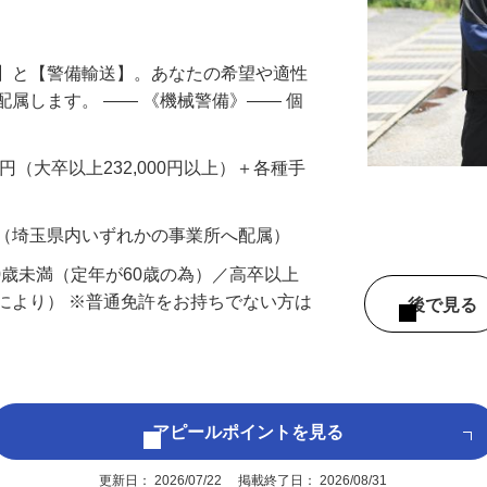
円以上も！｜賞与平均137万円｜20代30
備】と【警備輸送】。あなたの希望や適性
配属します。 ―― 《機械警備》―― 個
…
200円（大卒以上232,000円以上）＋各種手
 （埼玉県内いずれかの事業所へ配属）
60歳未満（定年が60歳の為）／高卒以上
により） ※普通免許をお持ちでない方は
後で見
アピールポイントを見る