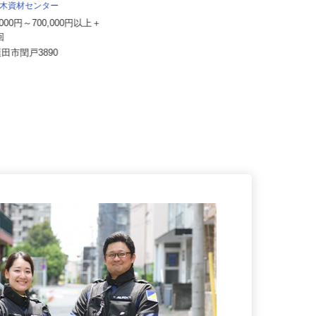
NICIGASサポート株式会社
 土木資材センター
月給350,000円＋業績給＋諸手当
0,000円～700,000円以上＋
埼玉県さいたま市緑区中野田、埼玉
2回
県川口市峯、埼玉県三郷市高州、
蓮田市閏戸3890
千...