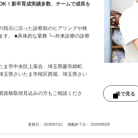
OK！新卒育成実績多数、チームで成長を
師の指示に沿った診察前のヒアリングや検
ます。 ■具体的な業務 └─外来診療の診察
いたま市中央区上落合、埼玉県蕨市錦町、
、埼玉県さいたま市桜区西堀、埼玉県さい
今期資格取得見込みの方もご相談くださ
後で見