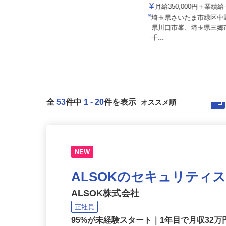
NICIGASサポート株式会社
有限会社 土木資材センター
月給350,000円＋業
月給340,000円～700,000円以上＋
埼玉県さいたま市緑区
賞与年2回
県川口市峯、埼玉県三
埼玉県蓮田市閏戸3890
千...
全
53
件中
1
-
20
件を表示
NEW
ALSOKのセキュリティ
ALSOK株式会社
正社員