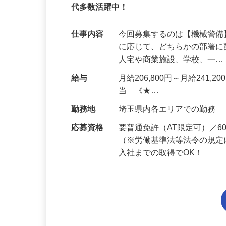
95%が未経験スタート｜1年目で月収32万
代多数活躍中！
仕事内容
今回募集するのは【機械警
に応じて、どちらかの部署に
人宅や商業施設、学校、一
給与
月給206,800円～月給241,
当 《★…
勤務地
埼玉県内各エリアでの勤務
応募資格
要普通免許（AT限定可）／
（※労働基準法等法令の規定
入社までの取得でOK！