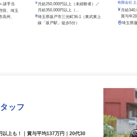
坂戸防災 株式会社
有限会社
績給＋諸手当
月給250,000円以上（未経験者）／
月給350,000円以上（...
月給34
中野田、埼玉
賞与年
郷市高州、
埼玉県坂戸市三光町36-1（東武東上
線「坂戸駅」徒歩5分）
埼玉県
スタッフ