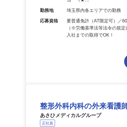
給与
月給201,300円～月給235,
当 《★…
勤務地
埼玉県内各エリアでの勤務
応募資格
要普通免許（AT限定可）／
（※労働基準法等法令の規定
入社までの取得でOK！
整形外科内科の外来看護