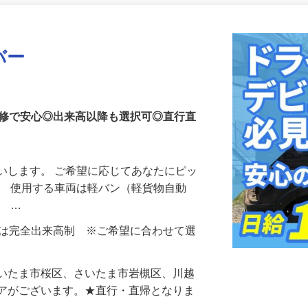
更新日： 2026/06/15 掲載終了日： 2027/06/25
バー
研修で安心◎出来高以降も選択可◎直行直
いします。 ご希望に応じてあなたにピッ
。 使用する車両は軽バン（軽貨物自動
。 …
円もしくは完全出来高制 ※ご希望に合わせて選
さいたま市桜区、さいたま市岩槻区、川越