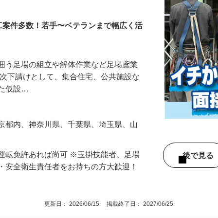
ッフ
工案件多数！若手〜ベテランまで幅広く活
を囲う足場の組立や解体作業など足場鳶業
一次下請けとして、集合住宅、公共施設な
した仮設…
東京都内、神奈川県、千葉県、埼玉県、山
運転免許あれば尚可 ※玉掛技能者、足場
後で見
長・安全衛生責任者をお持ちの方大歓迎！