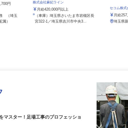
株式会社麻妃ライン
5,700円
セコム株
月給420,000円以上
月給2
勤務 （埼玉
（車庫）埼玉県さいたま市岩槻区長
へ配属）
宮322-1／埼玉県吉川市中央3...
埼玉
フ
術をマスター！足場工事のプロフェッショ