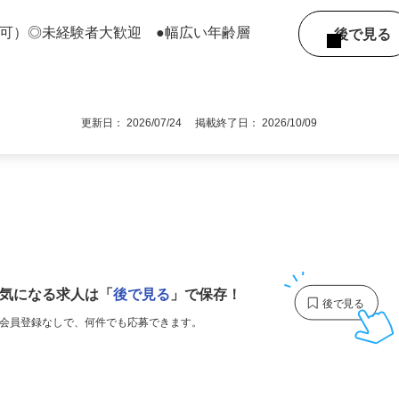
リアがございます。★直行・直帰となりま
定可）◎未経験者大歓迎 ●幅広い年齢層
後で見
更新日： 2026/07/24 掲載終了日： 2026/10/09
1
気になる求人は
「
後で見る
」で保存！
会員登録なしで、
何件でも応募できます。