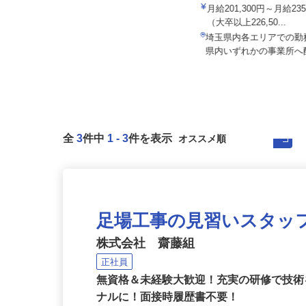
ALSOK株式会社
月給201,300円～月給23
セコム株式会社
（大卒以上226,50...
月給257,500円以上
埼玉県内各エリアでの
埼玉県新座市内各所
県内いずれかの事業所
全
3
件中
1
-
3
件を表示
足場工事の見習いスタッ
株式会社 齋藤組
正社員
無資格＆未経験大歓迎！充実の研修で技