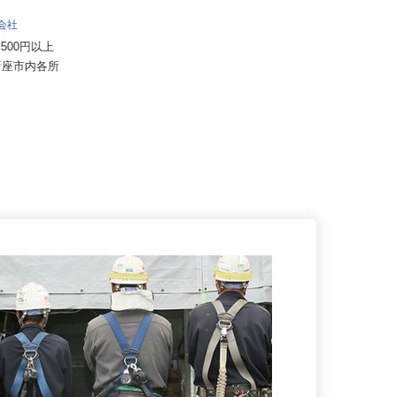
ALSOK株式会社
月給201,300円～月給235,700円
式会社
（大卒以上226,50...
57,500円以上
埼玉県内各エリアでの勤務 （埼玉
県新座市内各所
県内いずれかの事業所へ配属）