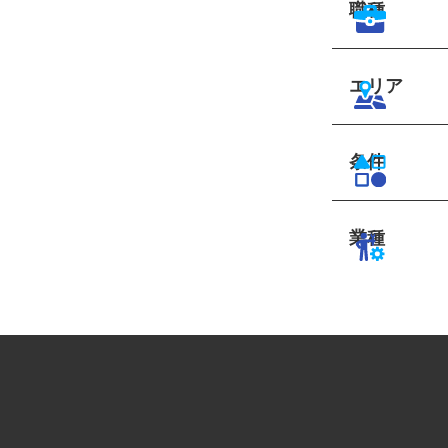
職種
エリア
条件
業種