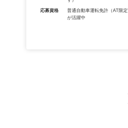
市、上尾市（他にも複数エ
す）
応募資格
普通自動車運転免許（AT限
が活躍中