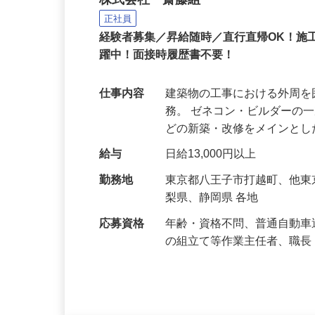
建設現場の足場工事スタ
株式会社 齋藤組
正社員
経験者募集／昇給随時／直行直帰OK！施
躍中！面接時履歴書不要！
仕事内容
建築物の工事における外周
務。 ゼネコン・ビルダーの
どの新築・改修をメインと
給与
日給13,000円以上
勤務地
東京都八王子市打越町、他
梨県、静岡県 各地
応募資格
年齢・資格不問、普通自動車
の組立て等作業主任者、職