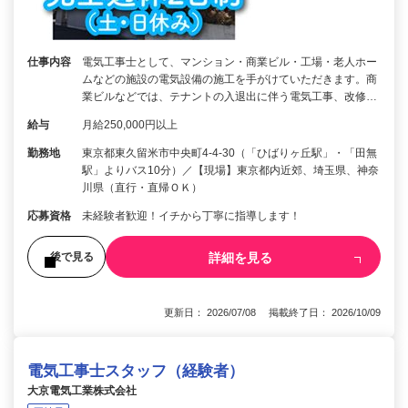
仕事内容
電気工事士として、マンション・商業ビル・工場・老人ホー
ムなどの施設の電気設備の施工を手がけていただきます。商
業ビルなどでは、テナントの入退出に伴う電気工事、改修…
給与
月給250,000円以上
勤務地
東京都東久留米市中央町4-4-30（「ひばりヶ丘駅」・「田無
駅」よりバス10分）／【現場】東京都内近郊、埼玉県、神奈
川県（直行・直帰ＯＫ）
応募資格
未経験者歓迎！イチから丁寧に指導します！
詳細を見る
後で見る
更新日： 2026/07/08 掲載終了日： 2026/10/09
電気工事士スタッフ（経験者）
大京電気工業株式会社