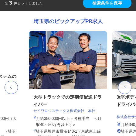
3
検索条件を保存
全
件ヒットしました
埼玉県のピックアップPR求人
ステムの
大型トラックでの定期便配送ドラ
3t平ボ
イバー
ドライバ
セイワロジスティクス株式会社 本社
株式会社サ
,700円（大
月給350,000円以上＋各種手当 ＜月
収40～50万円以上可＞
月給340
 （埼玉
埼玉県坂戸市横沼148-1（東武東上線
埼玉県さ