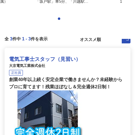
属）
「坂戸駅」車5分、「川越駅...
1
3
1
-
3
全
件中
件を表示
電気工事士スタッフ（見習い）
大京電気工業株式会社
正社員
創業40年以上続く安定企業で働きませんか？未経験から
プロに育てます！残業ほぼなし＆完全週休2日制！