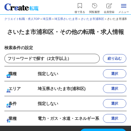
後で見る
閲覧履歴
会員登録
メニュー
クリエイト転職・求人TOP
＞
埼玉県
＞
埼玉県さいたま市
＞
さいたま市浦和区
＞
さいたま市浦和区
さいたま市浦和区・その他の転職・求人情報
検索条件の設定
絞り込む
職種
指定しない
選択
エリア
埼玉県さいたま市(浦和区)
選択
条件
指定しない
選択
業種
電力・ガス・水道・エネルギー系
選択