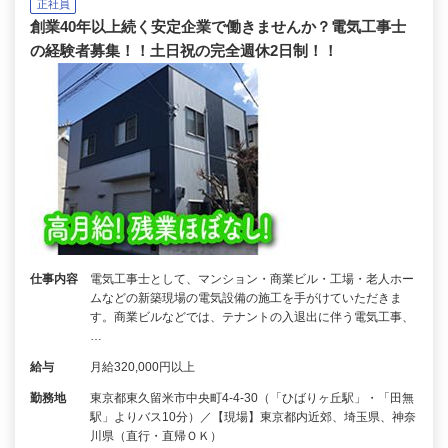
正社員
創業40年以上続く安定企業で働きませんか？電気工事士
の経験者募集！！土日祝の完全週休2日制！！
仕事内容
電気工事士として、マンション・商業ビル・工場・老人ホー
ムなどの新築現場の電気設備の施工を手がけていただきま
す。商業ビルなどでは、テナントの入退出に伴う電気工事、
…
給与
月給320,000円以上
勤務地
東京都東久留米市中央町4-4-30（「ひばりヶ丘駅」・「田無
駅」よりバス10分）／【現場】東京都内近郊、埼玉県、神奈
川県（直行・直帰ＯＫ）