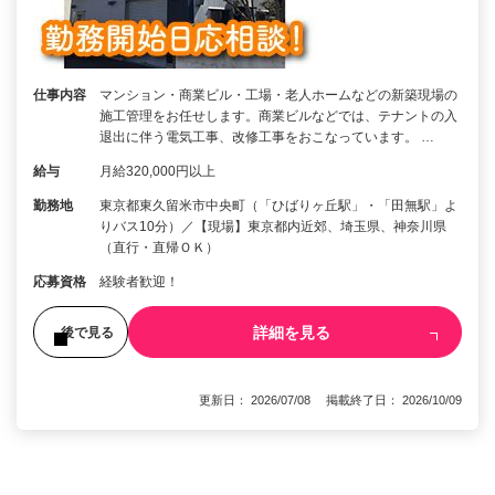
仕事内容
マンション・商業ビル・工場・老人ホームなどの新築現場の
施工管理をお任せします。商業ビルなどでは、テナントの入
退出に伴う電気工事、改修工事をおこなっています。 …
給与
月給320,000円以上
勤務地
東京都東久留米市中央町（「ひばりヶ丘駅」・「田無駅」よ
りバス10分）／【現場】東京都内近郊、埼玉県、神奈川県
（直行・直帰ＯＫ）
応募資格
経験者歓迎！
詳細を見る
後で見る
更新日： 2026/07/08 掲載終了日： 2026/10/09
1