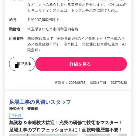
など、人々の暮らしを守る業務をお任せします。 ◎セコムの
セキュリティシステムは、トラブルを未然に防ぐため…
給与
月給257,500円以上
勤務地
埼玉県さいたま市浦和区内各所
応募資格
未経験39歳まで（例外事由3号のイ／長期キャリア形成のた
め／職業経験不問）、高卒以上 ◎普通自動車運転免許（AT
限定可）
詳細を見る
後で見る
更新日： 2026/06/15 掲載終了日： 2027/06/30
足場工事の見習いスタッフ
株式会社 齋藤組
正社員
無資格＆未経験大歓迎！充実の研修で技術をマスター！
足場工事のプロフェッショナルに！面接時履歴書不要！