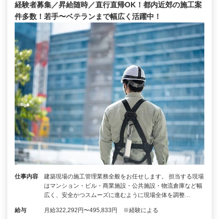
経験者募集／昇給随時／直行直帰OK！都内近郊の施工案
件多数！若手〜ベテランまで幅広く活躍中！
仕事内容
建築現場の施工管理業務全般をお任せします。 担当する現場
はマンション・ビル・商業施設・公共施設・物流倉庫など幅
広く、安全かつスムーズに進むように現場全体を調整…
給与
月給322,292円〜495,833円 ※経験による