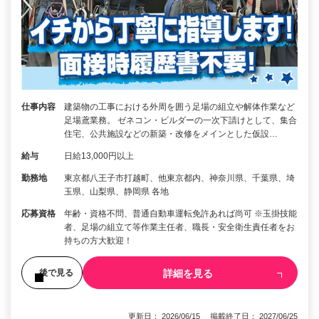
仕事内容
建築物の工事における外周を囲う足場の組立や解体作業など
足場鳶業務。 ゼネコン・ビルダーの一次下請けとして、集合
住宅、公共施設などの新築・改修をメインとした仮設…
給与
日給13,000円以上
勤務地
東京都八王子市打越町、他東京都内、神奈川県、千葉県、埼
玉県、山梨県、静岡県 各地
応募資格
年齢・資格不問、普通自動車運転免許あれば尚可 ※玉掛技能
者、足場の組立て等作業主任者、職長・安全衛生責任者をお
持ちの方大歓迎！
詳細を見る
後で見る
更新日： 2026/06/15 掲載終了日： 2027/06/25