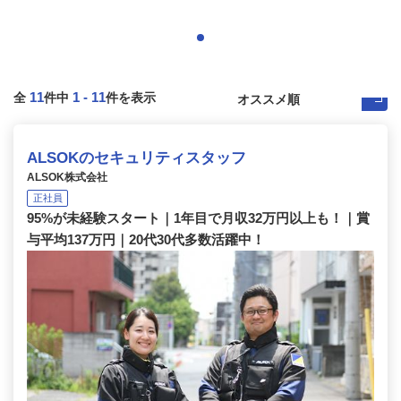
11
1
-
11
全
件中
件を表示
ALSOKのセキュリティスタッフ
ALSOK株式会社
正社員
95%が未経験スタート｜1年目で月収32万円以上も！｜賞
与平均137万円｜20代30代多数活躍中！