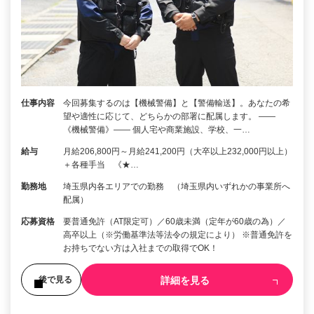
仕事内容
今回募集するのは【機械警備】と【警備輸送】。あなたの希
望や適性に応じて、どちらかの部署に配属します。 ――
《機械警備》―― 個人宅や商業施設、学校、一…
給与
月給206,800円～月給241,200円（大卒以上232,000円以上）
＋各種手当 《★…
勤務地
埼玉県内各エリアでの勤務 （埼玉県内いずれかの事業所へ
配属）
応募資格
要普通免許（AT限定可）／60歳未満（定年が60歳の為）／
高卒以上（※労働基準法等法令の規定により） ※普通免許を
お持ちでない方は入社までの取得でOK！
詳細を見る
後で見る