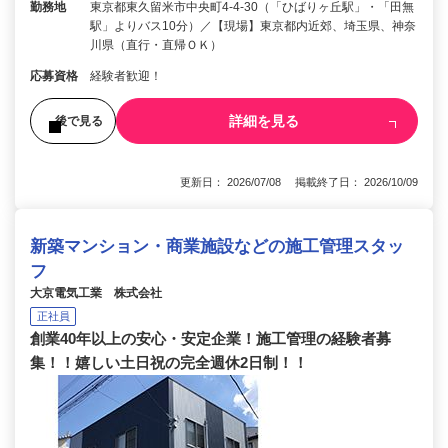
勤務地
東京都東久留米市中央町4-4-30（「ひばりヶ丘駅」・「田無
駅」よりバス10分）／【現場】東京都内近郊、埼玉県、神奈
川県（直行・直帰ＯＫ）
応募資格
経験者歓迎！
詳細を見る
後で見る
更新日： 2026/07/08 掲載終了日： 2026/10/09
新築マンション・商業施設などの施工管理スタッ
フ
大京電気工業 株式会社
正社員
創業40年以上の安心・安定企業！施工管理の経験者募
集！！嬉しい土日祝の完全週休2日制！！