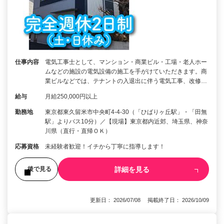
仕事内容
電気工事士として、マンション・商業ビル・工場・老人ホー
ムなどの施設の電気設備の施工を手がけていただきます。商
業ビルなどでは、テナントの入退出に伴う電気工事、改修…
給与
月給250,000円以上
勤務地
東京都東久留米市中央町4-4-30（「ひばりヶ丘駅」・「田無
駅」よりバス10分）／【現場】東京都内近郊、埼玉県、神奈
川県（直行・直帰ＯＫ）
応募資格
未経験者歓迎！イチから丁寧に指導します！
詳細を見る
後で見る
更新日： 2026/07/08 掲載終了日： 2026/10/09