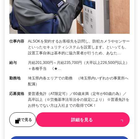
仕事内容
ALSOKを契約するお客様先を訪問し、防犯カメラやセンサー
といったセキュリティシステムを設置します。といっても、
設置工事自体は基本的に協力業者が行うため、あなた…
給与
月給201,300円～月給235,700円（大卒以上226,500円以上）
＋各種手当 《★…
勤務地
埼玉県内各エリアでの勤務 （埼玉県内いずれかの事業所へ
配属）
応募資格
要普通免許（AT限定可）／60歳未満（定年が60歳の為）／
高卒以上（※労働基準法等法令の規定により） ※普通免許を
お持ちでない方は入社までの取得でOK！
詳細を見る
後で見る