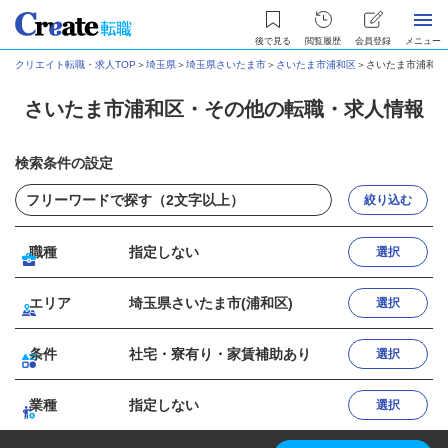
後で見る
閲覧履歴
会員登録
メニュー
クリエイト転職・求人TOP
＞
埼玉県
＞
埼玉県さいたま市
＞
さいたま市浦和区
＞
さいたま市浦和区
さいたま市浦和区・その他の転職・求人情報
検索条件の設定
絞り込む
職種
指定しない
選択
エリア
埼玉県さいたま市(浦和区)
選択
条件
社宅・寮有り・家賃補助あり
選択
業種
指定しない
選択