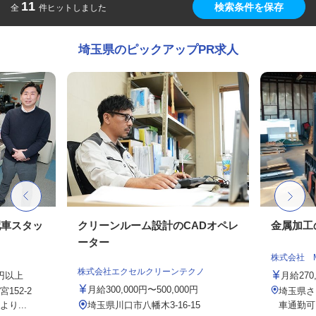
11
検索条件を保存
全
件ヒットしました
埼玉県のピックアップPR求人
配車スタッ
クリーンルーム設計のCADオペレ
金属加工
ーター
株式会社 
株式会社エクセルクリーンテクノ
0円以上
月給270,
月給300,000円〜500,000円
152-2
埼玉県さ
り...
埼玉県川口市八幡木3-16-15
車通勤可