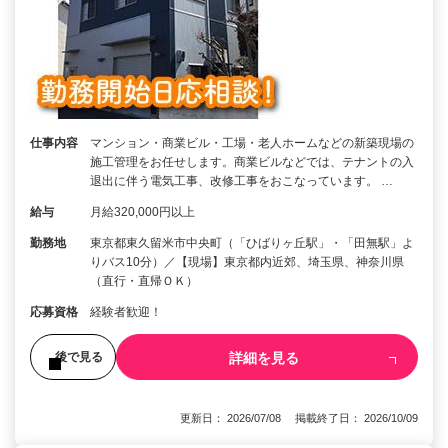
仕事内容
マンション・商業ビル・工場・老人ホームなどの新築現場の
施工管理をお任せします。商業ビルなどでは、テナントの入
退出に伴う電気工事、改修工事をおこなっています。 …
給与
月給320,000円以上
勤務地
東京都東久留米市中央町（「ひばりヶ丘駅」・「田無駅」よ
りバス10分）／【現場】東京都内近郊、埼玉県、神奈川県
（直行・直帰ＯＫ）
応募資格
経験者歓迎！
詳細を見る
後で見る
更新日： 2026/07/08 掲載終了日： 2026/10/09