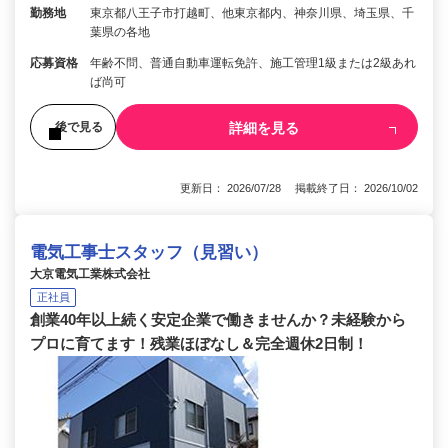
勤務地
東京都八王子市打越町、他東京都内、神奈川県、埼玉県、千
葉県の各地
応募資格
年齢不問、普通自動車運転免許、施工管理1級または2級あれ
ば尚可
詳細を見る
後で見る
更新日： 2026/07/28 掲載終了日： 2026/10/02
電気工事士スタッフ（見習い）
大京電気工業株式会社
正社員
創業40年以上続く安定企業で働きませんか？未経験から
プロに育てます！残業ほぼなし＆完全週休2日制！