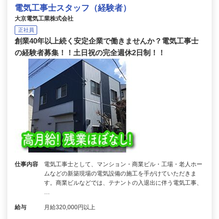
電気工事士スタッフ（経験者）
大京電気工業株式会社
正社員
創業40年以上続く安定企業で働きませんか？電気工事士
の経験者募集！！土日祝の完全週休2日制！！
仕事内容
電気工事士として、マンション・商業ビル・工場・老人ホー
ムなどの新築現場の電気設備の施工を手がけていただきま
す。商業ビルなどでは、テナントの入退出に伴う電気工事、
…
給与
月給320,000円以上