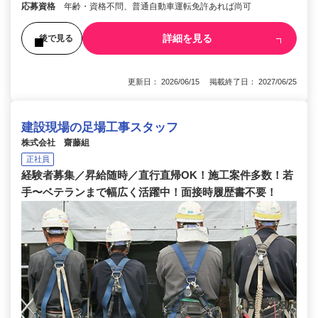
応募資格
年齢・資格不問、普通自動車運転免許あれば尚可
詳細を見る
後で見る
更新日： 2026/06/15 掲載終了日： 2027/06/25
建設現場の足場工事スタッフ
株式会社 齋藤組
正社員
経験者募集／昇給随時／直行直帰OK！施工案件多数！若
手〜ベテランまで幅広く活躍中！面接時履歴書不要！