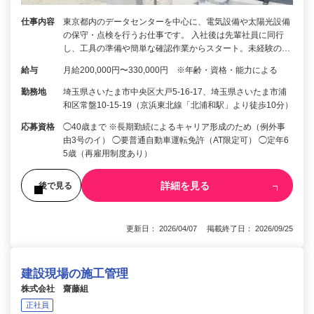
仕事内容
東京都内のデータセンターを中心に、電気設備や太陽光設備
の保守・点検を行うお仕事です。 入社後は先輩社員に同行
し、工具の準備や簡単な確認作業からスタート。未経験の…
給与
月給200,000円〜330,000円 ※年齢・資格・能力による
勤務地
埼玉県さいたま市中央区大戸5-16-17、埼玉県さいたま市浦
和区常盤10-15-19（京浜東北線「北浦和駅」より徒歩10分）
応募資格
◯40歳まで ※長期勤続によるキャリア形成のため（例外事
由3号のイ） ◯要普通自動車運転免許（AT限定可） ◯定年6
5歳（再雇用制度あり）
詳細を見る
後で見る
更新日： 2026/04/07 掲載終了日： 2026/09/25
建設現場の施工管理
株式会社 齋藤組
正社員