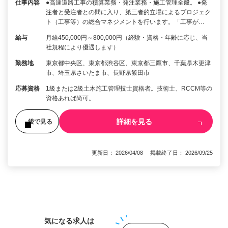
仕事内容
●高速道路工事の積算業務・発注業務・施工管理全般。 ●発
注者と受注者との間に入り、第三者的立場によるプロジェク
ト（工事等）の総合マネジメントを行います。「工事が…
給与
月給450,000円～800,000円（経験・資格・年齢に応じ、当
社規程により優遇します）
勤務地
東京都中央区、東京都渋谷区、東京都三鷹市、千葉県木更津
市、埼玉県さいたま市、長野県飯田市
応募資格
1級または2級土木施工管理技士資格者。技術士、RCCM等の
資格あれば尚可。
詳細を見る
後で見る
更新日： 2026/04/08 掲載終了日： 2026/09/25
1
気になる求人は