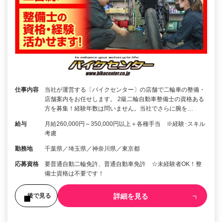
仕事内容
当社が運営する〔バイクセンター〕の店舗で二輪車の整備・
店舗案内をお任せします。 2級二輪自動車整備士の資格ある
方を募集！経験年数は問いません。当社でさらに腕を…
給与
月給260,000円～350,000円以上＋各種手当 ※経験･スキル
考慮
勤務地
千葉県／埼玉県／神奈川県／東京都
応募資格
要普通自動二輪免許、普通自動車免許 ☆未経験者OK！整
備士資格は不要です！
詳細を見る
後で見る