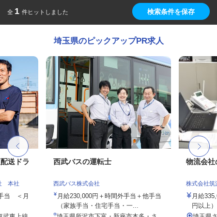
1
検索条件を保存
全
件ヒットしました
埼玉県のピックアップPR求人
便配送ドラ
西武バスの運転士
物流会社
社 本社
西武バス株式会社
株式会社筑
種手当 ＜月
月給230,000円＋時間外手当＋他手当
月給335,
（家族手当・住宅手当・一...
円以上）
（東武東上線
埼玉県所沢市下富・新座市本多・さ
埼玉県さ