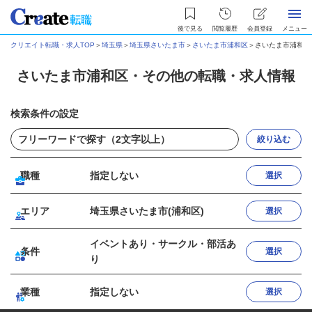
後で見る
閲覧履歴
会員登録
メニュー
クリエイト転職・求人TOP
＞
埼玉県
＞
埼玉県さいたま市
＞
さいたま市浦和区
＞
さいたま市浦和区
さいたま市浦和区・その他の転職・求人情報
検索条件の設定
絞り込む
職種
指定しない
選択
エリア
埼玉県さいたま市(浦和区)
選択
イベントあり・サークル・部活あ
条件
選択
り
業種
指定しない
選択