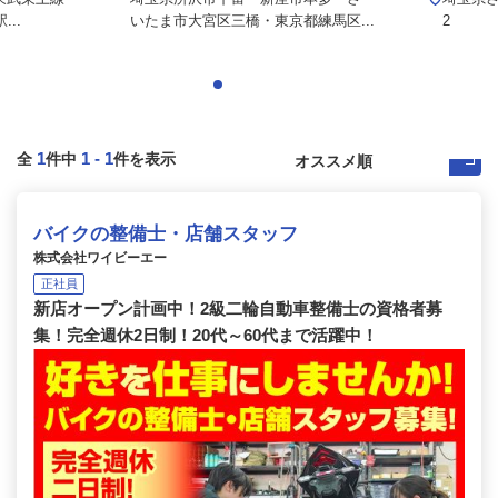
..
いたま市大宮区三橋・東京都練馬区...
2
1
1
-
1
全
件中
件を表示
バイクの整備士・店舗スタッフ
株式会社ワイビーエー
正社員
新店オープン計画中！2級二輪自動車整備士の資格者募
集！完全週休2日制！20代～60代まで活躍中！