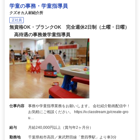
学童の事務・学童指導員
クズオカ人材紹介所
正社員
無資格OK・ブランクOK 完全週休2日制（土曜・日曜）
高待遇の事務兼学童指導員
仕事内容
事務や学童指導業務をお願いします。 会社紹介動画配信中！
お気軽にご相談ください。 https://v.classtream.jp/create-gro
u…
給与
月給240,000円以上（賞与年2ヶ月分）
勤務地
千葉県柏市高田／東武野田線「豊四季駅」より車3分