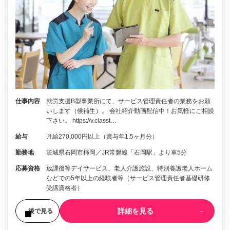
仕事内容
就労支援B型事業所にて、サービス管理責任者の業務をお願
いします（候補生）。 会社紹介動画配信中！お気軽にご相談
下さい。 https://v.classt…
給与
月給270,000円以上（賞与年1.5ヶ月分）
勤務地
茨城県石岡市柿岡／JR常磐線「石岡駅」より車5分
応募資格
放課後等デイサービス、老人介護施設、特別養護老人ホーム
などでの5年以上の経験者等（サービス管理責任者基礎研修
受講資格者）
詳細を見る
後で見る