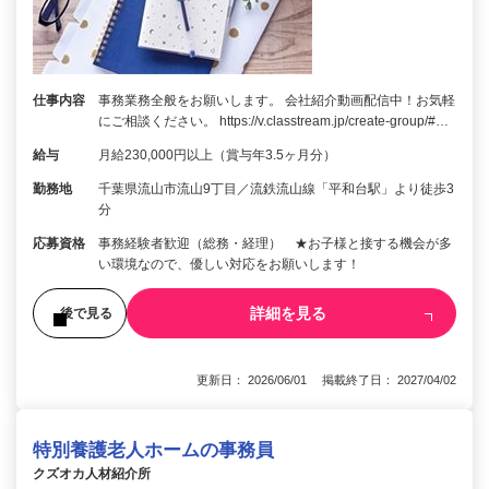
仕事内容
事務業務全般をお願いします。 会社紹介動画配信中！お気軽
にご相談ください。 https://v.classtream.jp/create-group/#…
給与
月給230,000円以上（賞与年3.5ヶ月分）
勤務地
千葉県流山市流山9丁目／流鉄流山線「平和台駅」より徒歩3
分
応募資格
事務経験者歓迎（総務・経理） ★お子様と接する機会が多
い環境なので、優しい対応をお願いします！
詳細を見る
後で見る
更新日： 2026/06/01 掲載終了日： 2027/04/02
特別養護老人ホームの事務員
クズオカ人材紹介所