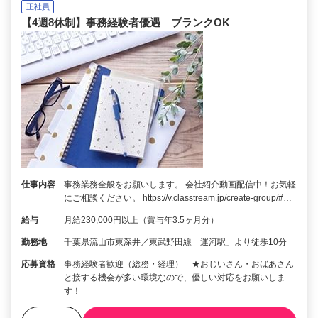
正社員
【4週8休制】事務経験者優遇 ブランクOK
仕事内容
事務業務全般をお願いします。 会社紹介動画配信中！お気軽
にご相談ください。 https://v.classtream.jp/create-group/#…
給与
月給230,000円以上（賞与年3.5ヶ月分）
勤務地
千葉県流山市東深井／東武野田線「運河駅」より徒歩10分
応募資格
事務経験者歓迎（総務・経理） ★おじいさん・おばあさん
と接する機会が多い環境なので、優しい対応をお願いしま
す！