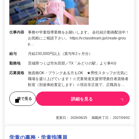
仕事内容
事務や学童指導業務をお願いします。 会社紹介動画配信中！
お気軽にご相談下さい。 https://v.classtream.jp/create-grou
p…
給与
月給230,000円以上（賞与年2ヶ月分）
勤務地
茨城県つくば市矢田部／TX「みどりの駅」より車4分
応募資格
無資格OK・ブランクある方もOK ★男性スタッフが元気に
職場を盛り上げています！☆児童発達支援管理責任者資格者
歓迎（別途俸給査定します）☆現在非正規で、正職員を…
詳細を見る
後で見る
更新日： 2026/06/25 掲載終了日： 2027/04/02
学童の事務・学童指導員