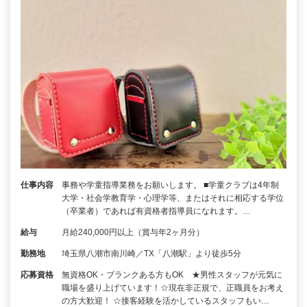
仕事内容
事務や学童指導業務をお願いします。 ■学童クラブは4年制
大学・社会学教育学・心理学等、またはそれに相応する学位
（卒業者）であれば有資格者指導員になれます。…
給与
月給240,000円以上（賞与年2ヶ月分）
勤務地
埼玉県八潮市南川崎／TX「八潮駅」より徒歩5分
応募資格
無資格OK・ブランクある方もOK ★男性スタッフが元気に
職場を盛り上げています！☆現在非正規で、正職員をお考え
の方大歓迎！ ☆接客経験を活かしているスタッフもい…