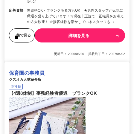
歩8分
応募資格
無資格OK・ブランクある方もOK ★男性スタッフが元気に
職場を盛り上げています！☆現在非正規で、正職員をお考え
の方大歓迎！ ☆接客経験を活かしているスタッフもい…
詳細を見る
後で見る
更新日： 2026/06/26 掲載終了日： 2027/04/02
保育園の事務員
クズオカ人材紹介所
正社員
【4週8休制】事務経験者優遇 ブランクOK