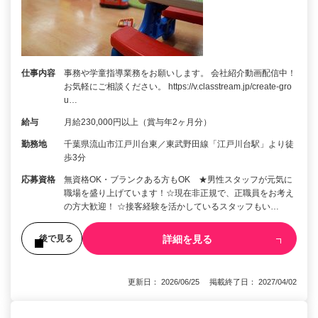
仕事内容
事務や学童指導業務をお願いします。 会社紹介動画配信中！
お気軽にご相談ください。 https://v.classtream.jp/create-gro
u…
給与
月給230,000円以上（賞与年2ヶ月分）
勤務地
千葉県流山市江戸川台東／東武野田線「江戸川台駅」より徒
歩3分
応募資格
無資格OK・ブランクある方もOK ★男性スタッフが元気に
職場を盛り上げています！☆現在非正規で、正職員をお考え
の方大歓迎！ ☆接客経験を活かしているスタッフもい…
詳細を見る
後で見る
更新日： 2026/06/25 掲載終了日： 2027/04/02