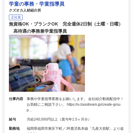
学童の事務・学童指導員
クズオカ人材紹介所
正社員
無資格OK・ブランクOK 完全週休2日制（土曜・日曜）
高待遇の事務兼学童指導員
仕事内容
事務や学童指導業務をお願いします。 会社紹介動画配信中！
お気軽にご相談下さい。 https://v.classtream.jp/create-grou
p…
給与
月給240,000円以上（賞与年1.5ヶ月分）
勤務地
福岡県福岡市東区下町／JR鹿児島本線「九産大前駅」より徒