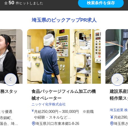
50
検索条件を保存
全
件ヒットしました
埼玉県のピックアップPR求人
事務スタッ
食品パッケージフィルム加工の機
建設系産
械オペレーター
軽作業ス
ニッケイ化学株式会社
埼玉総業 
により優遇
月給250,000円～300,000円 ※前職
や経験・スキルなど...
月給290
市錦町、
合、埼...
埼玉県川口市東本郷1-8-26
埼玉県さ