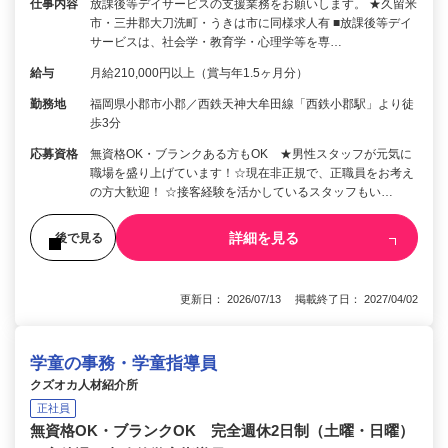
仕事内容
放課後等デイサービスの支援業務をお願いします。 ★久留米
市・三井郡大刀洗町・うきは市に同様求人有 ■放課後等デイ
サービスは、社会学・教育学・心理学等を専…
給与
月給210,000円以上（賞与年1.5ヶ月分）
勤務地
福岡県小郡市小郡／西鉄天神大牟田線「西鉄小郡駅」より徒
歩3分
応募資格
無資格OK・ブランクある方もOK ★男性スタッフが元気に
職場を盛り上げています！☆現在非正規で、正職員をお考え
の方大歓迎！ ☆接客経験を活かしているスタッフもい…
詳細を見る
後で見る
更新日： 2026/07/13 掲載終了日： 2027/04/02
学童の事務・学童指導員
クズオカ人材紹介所
正社員
無資格OK・ブランクOK 完全週休2日制（土曜・日曜）