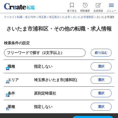
後で見る
閲覧履歴
会員登録
メニュー
クリエイト転職・求人TOP
＞
埼玉県
＞
埼玉県さいたま市
＞
さいたま市浦和区
＞
さいたま市浦和区
さいたま市浦和区・その他の転職・求人情報
検索条件の設定
絞り込む
職種
指定しない
選択
エリア
埼玉県さいたま市(浦和区)
選択
条件
原則定時退社
選択
業種
指定しない
選択