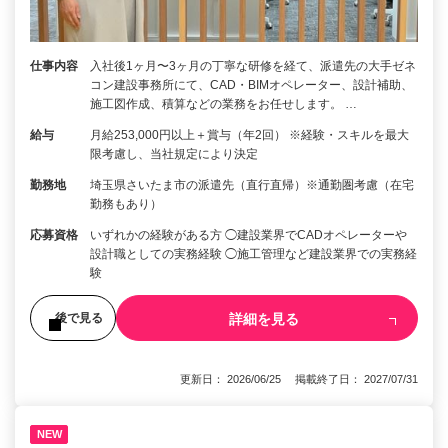
仕事内容
入社後1ヶ月〜3ヶ月の丁寧な研修を経て、派遣先の大手ゼネ
コン建設事務所にて、CAD・BIMオペレーター、設計補助、
施工図作成、積算などの業務をお任せします。 …
給与
月給253,000円以上＋賞与（年2回） ※経験・スキルを最大
限考慮し、当社規定により決定
勤務地
埼玉県さいたま市の派遣先（直行直帰）※通勤圏考慮（在宅
勤務もあり）
応募資格
いずれかの経験がある方 ◯建設業界でCADオペレーターや
設計職としての実務経験 ◯施工管理など建設業界での実務経
験
詳細を見る
後で見る
更新日： 2026/06/25 掲載終了日： 2027/07/31
NEW