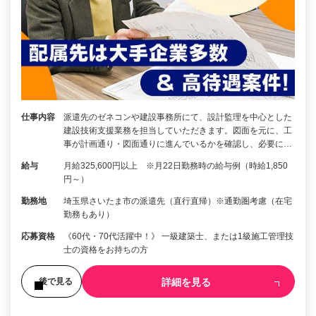
仕事内容
派遣先のゼネコンや建設事務所にて、設計監理を中心とした
建設技術支援業務を担当していただきます。図面を元に、工
事が計画通り・図面通りに進んでいるかを確認し、必要に…
給与
月給325,600円以上 ※月22日勤務時の給与例（時給1,850
円～）
勤務地
埼玉県さいたま市の派遣先（直行直帰）※通勤圏考慮（在宅
勤務もあり）
応募資格
《60代・70代活躍中！》 一級建築士、または1級施工管理技
士の資格をお持ちの方
詳細を見る
後で見る