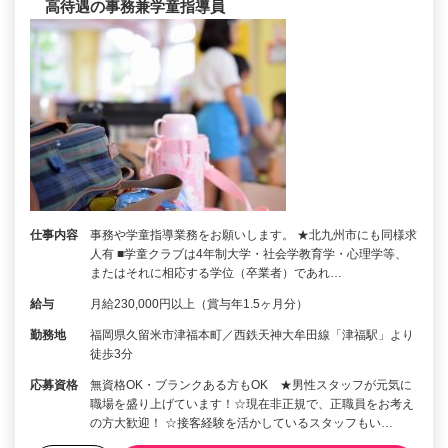
高待遇の事務兼学童指導員
仕事内容
事務や学童指導業務をお願いします。 ★北九州市にも同様求
人有 ■学童クラブは4年制大学・社会学教育学・心理学等、
またはそれに相応する学位（卒業者）であれ…
給与
月給230,000円以上（賞与年1.5ヶ月分）
勤務地
福岡県久留米市津福本町／西鉄天神大牟田線「津福駅」より
徒歩3分
応募資格
無資格OK・ブランクある方もOK ★男性スタッフが元気に
職場を盛り上げています！☆現在非正規で、正職員をお考え
の方大歓迎！ ☆接客経験を活かしているスタッフもい…