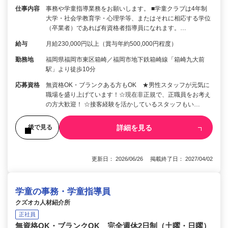
仕事内容
事務や学童指導業務をお願いします。 ■学童クラブは4年制
大学・社会学教育学・心理学等、またはそれに相応する学位
（卒業者）であれば有資格者指導員になれます。…
給与
月給230,000円以上（賞与年約500,000円程度）
勤務地
福岡県福岡市東区箱崎／福岡市地下鉄箱崎線「箱崎九大前
駅」より徒歩10分
応募資格
無資格OK・ブランクある方もOK ★男性スタッフが元気に
職場を盛り上げています！☆現在非正規で、正職員をお考え
の方大歓迎！ ☆接客経験を活かしているスタッフもい…
詳細を見る
後で見る
更新日： 2026/06/26 掲載終了日： 2027/04/02
学童の事務・学童指導員
クズオカ人材紹介所
正社員
無資格OK・ブランクOK 完全週休2日制（土曜・日曜）