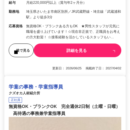
給与
月給220,000円以上（賞与年2ヶ月分）
勤務地
埼玉県さいたま市南区別所／JR武蔵野線・埼京線「武蔵浦和
駅」より徒歩3分
応募資格
無資格OK・ブランクある方もOK ★男性スタッフが元気に
職場を盛り上げています！☆現在非正規で、正職員をお考え
の方大歓迎！ ☆接客経験を活かしているスタッフもい…
詳細を見る
後で見る
更新日： 2026/06/25 掲載終了日： 2027/04/02
学童の事務・学童指導員
クズオカ人材紹介所
正社員
無資格OK・ブランクOK 完全週休2日制（土曜・日曜）
高待遇の事務兼学童指導員