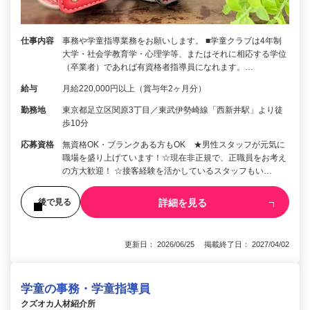
仕事内容
事務や学童指導業務をお願いします。 ■学童クラブは4年制
大学・社会学教育学・心理学等、またはそれに相応する学位
（卒業者）であれば有資格者指導員になれます。…
給与
月給220,000円以上（賞与年2ヶ月分）
勤務地
東京都足立区関原3丁目／東武伊勢崎線「西新井駅」より徒
歩10分
応募資格
無資格OK・ブランクある方もOK ★男性スタッフが元気に
職場を盛り上げています！☆現在非正規で、正職員をお考え
の方大歓迎！ ☆接客経験を活かしているスタッフもい…
詳細を見る
後で見る
更新日： 2026/06/25 掲載終了日： 2027/04/02
学童の事務・学童指導員
クズオカ人材紹介所