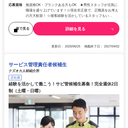
応募資格
無資格OK・ブランクある方もOK ★男性スタッフが元気に
職場を盛り上げています！☆現在非正規で、正職員をお考え
の方大歓迎！ ☆接客経験を活かしているスタッフもい…
詳細を見る
後で見る
更新日： 2026/06/25 掲載終了日： 2027/04/02
サービス管理責任者候補生
クズオカ人材紹介所
正社員
経験を活かして働こう！サビ管候補生募集！完全週休2日
制（土曜・日曜）