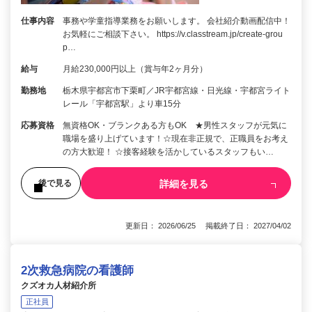
仕事内容
事務や学童指導業務をお願いします。 会社紹介動画配信中！
お気軽にご相談下さい。 https://v.classtream.jp/create-grou
p…
給与
月給230,000円以上（賞与年2ヶ月分）
勤務地
栃木県宇都宮市下栗町／JR宇都宮線・日光線・宇都宮ライト
レール「宇都宮駅」より車15分
応募資格
無資格OK・ブランクある方もOK ★男性スタッフが元気に
職場を盛り上げています！☆現在非正規で、正職員をお考え
の方大歓迎！ ☆接客経験を活かしているスタッフもい…
詳細を見る
後で見る
更新日： 2026/06/25 掲載終了日： 2027/04/02
2次救急病院の看護師
クズオカ人材紹介所
正社員