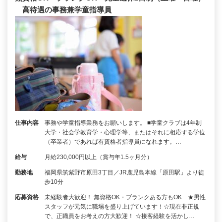
高待遇の事務兼学童指導員
仕事内容
事務や学童指導業務をお願いします。 ■学童クラブは4年制
大学・社会学教育学・心理学等、またはそれに相応する学位
（卒業者）であれば有資格者指導員になれます。…
給与
月給230,000円以上（賞与年1.5ヶ月分）
勤務地
福岡県筑紫野市原田3丁目／JR鹿児島本線「原田駅」より徒
歩10分
応募資格
未経験者大歓迎！ 無資格OK・ブランクある方もOK ★男性
スタッフが元気に職場を盛り上げています！☆現在非正規
で、正職員をお考えの方大歓迎！ ☆接客経験を活かし…