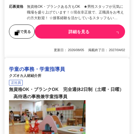
応募資格
無資格OK・ブランクある方もOK ★男性スタッフが元気に
職場を盛り上げています！☆現在非正規で、正職員をお考え
の方大歓迎！ ☆接客経験を活かしているスタッフもい…
詳細を見る
後で見る
更新日： 2026/08/05 掲載終了日： 2027/04/02
学童の事務・学童指導員
クズオカ人材紹介所
正社員
無資格OK・ブランクOK 完全週休2日制（土曜・日曜）
高待遇の事務兼学童指導員