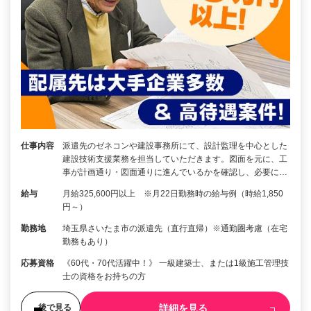
仕事内容
派遣先のゼネコンや建設事務所にて、設計監理を中心とした
建設技術支援業務を担当していただきます。図面を元に、工
事が計画通り・図面通りに進んでいるかを確認し、必要に…
給与
月給325,600円以上 ※月22日勤務時の給与例（時給1,850
円～）
勤務地
埼玉県さいたま市の派遣先（直行直帰）※通勤圏考慮（在宅
勤務もあり）
応募資格
《60代・70代活躍中！》 一級建築士、または1級施工管理技
士の資格をお持ちの方
詳細を見る
後で見る