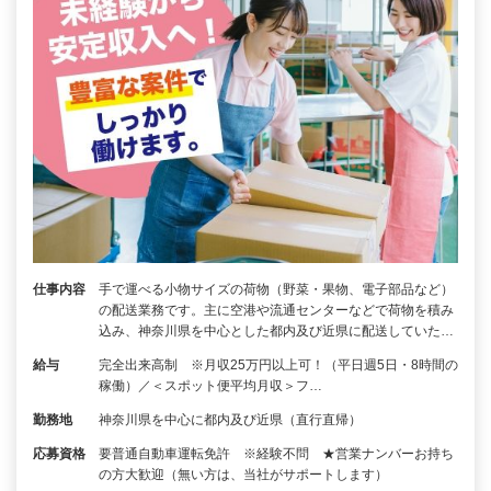
仕事内容
手で運べる小物サイズの荷物（野菜・果物、電子部品など）
の配送業務です。主に空港や流通センターなどで荷物を積み
込み、神奈川県を中心とした都内及び近県に配送していた…
給与
完全出来高制 ※月収25万円以上可！（平日週5日・8時間の
稼働）／＜スポット便平均月収＞フ…
勤務地
神奈川県を中心に都内及び近県（直行直帰）
応募資格
要普通自動車運転免許 ※経験不問 ★営業ナンバーお持ち
の方大歓迎（無い方は、当社がサポートします）