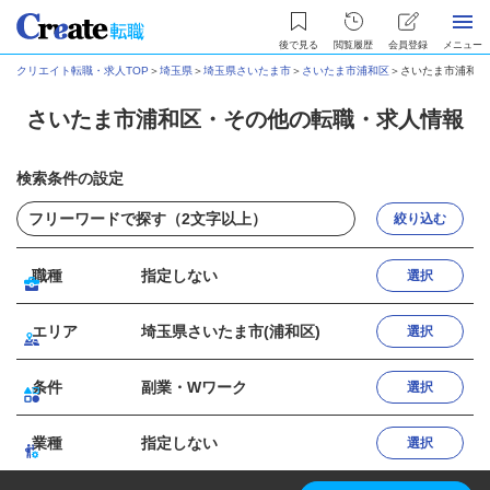
後で見る
閲覧履歴
会員登録
メニュー
クリエイト転職・求人TOP
＞
埼玉県
＞
埼玉県さいたま市
＞
さいたま市浦和区
＞
さいたま市浦和区
さいたま市浦和区・その他の転職・求人情報
検索条件の設定
絞り込む
職種
指定しない
選択
エリア
埼玉県さいたま市(浦和区)
選択
条件
副業・Wワーク
選択
業種
指定しない
選択