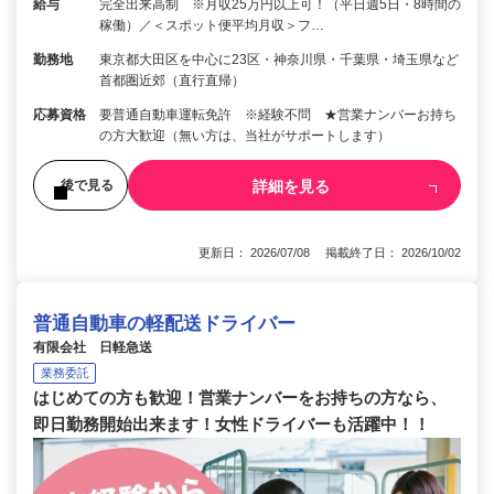
給与
完全出来高制 ※月収25万円以上可！（平日週5日・8時間の
稼働）／＜スポット便平均月収＞フ…
勤務地
東京都大田区を中心に23区・神奈川県・千葉県・埼玉県など
首都圏近郊（直行直帰）
応募資格
要普通自動車運転免許 ※経験不問 ★営業ナンバーお持ち
の方大歓迎（無い方は、当社がサポートします）
詳細を見る
後で見る
更新日： 2026/07/08 掲載終了日： 2026/10/02
普通自動車の軽配送ドライバー
有限会社 日軽急送
業務委託
はじめての方も歓迎！営業ナンバーをお持ちの方なら、
即日勤務開始出来ます！女性ドライバーも活躍中！！