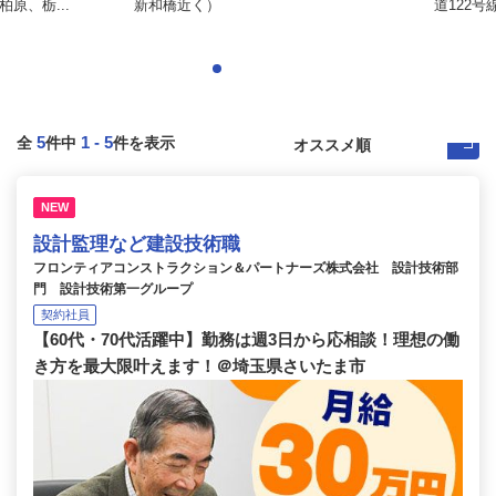
原、栃...
新和橋近く）
道122号
5
1
-
5
全
件中
件を表示
NEW
設計監理など建設技術職
フロンティアコンストラクション＆パートナーズ株式会社 設計技術部
門 設計技術第一グループ
契約社員
【60代・70代活躍中】勤務は週3日から応相談！理想の働
き方を最大限叶えます！＠埼玉県さいたま市