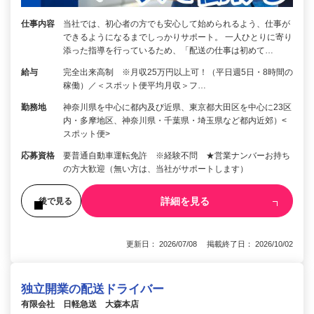
仕事内容
当社では、初心者の方でも安心して始められるよう、仕事が
できるようになるまでしっかりサポート。 一人ひとりに寄り
添った指導を行っているため、「配送の仕事は初めて…
給与
完全出来高制 ※月収25万円以上可！（平日週5日・8時間の
稼働）／＜スポット便平均月収＞フ…
勤務地
神奈川県を中心に都内及び近県、東京都大田区を中心に23区
内・多摩地区、神奈川県・千葉県・埼玉県など都内近郊）<
スポット便>
応募資格
要普通自動車運転免許 ※経験不問 ★営業ナンバーお持ち
の方大歓迎（無い方は、当社がサポートします）
詳細を見る
後で見る
更新日： 2026/07/08 掲載終了日： 2026/10/02
独立開業の配送ドライバー
有限会社 日軽急送 大森本店