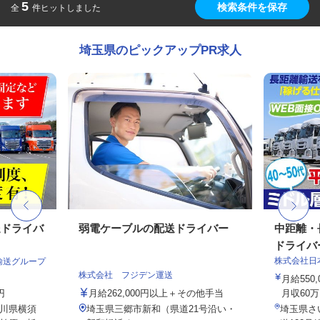
5
検索条件を保存
全
件ヒットしました
埼玉県のピックアップPR求人
送ドライバ
弱電ケーブルの配送ドライバー
中距離・
ドライバ
株式会社日
輸送グループ
株式会社 フジデン運送
月給550
円
月給262,000円以上＋その他手当
月収60万
川県横須
埼玉県三郷市新和（県道21号沿い・
埼玉県さ