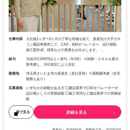
仕事内容
入社後1ヶ月〜3ヶ月の丁寧な研修を経て、派遣先の大手ゼネ
コン建設事務所にて、CAD・BIMオペレーター、設計補助、
施工図作成、積算などの業務をお任せします。 …
給与
月給253,000円以上＋賞与（年2回） ※経験・スキルを最大
限考慮し、当社規定により決定
勤務地
埼玉県さいたま市の派遣先（直行直帰）※通勤圏考慮（在宅
勤務もあり）
応募資格
いずれかの経験がある方 ◯建設業界でCADオペレーターや
設計職としての実務経験 ◯施工管理など建設業界での実務経
験
詳細を見る
後で見る
更新日： 2026/06/25 掲載終了日： 2027/07/31