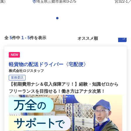
属）
埼玉県三郷市新和3-275
宮322-
5
1
-
5
全
件中
件を表示
NEW
軽貨物の配送ドライバー〈宅配便〉
株式会社ロジスタッフ
業務委託
【初期費用ナシ＆収入保障アリ！】経験・知識ゼロから
フリーランスを目指せる！働き方はアナタ次第！