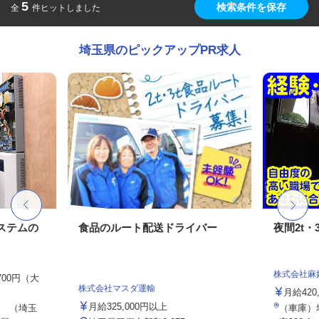
5
検索条件を保存
全
件ヒットしました
埼玉県のピックアップPR求人
ステムの
食品のルート配送ドライバー
夜間2t・
株式会社麻
,700円（大
株式会社マスダ運輸
月給420
月給325,000円以上
 （埼玉
（車庫）