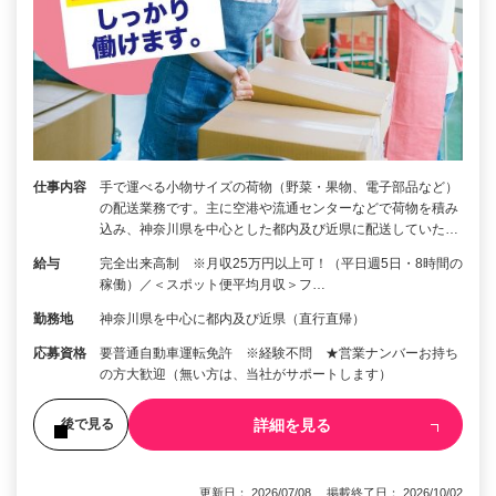
仕事内容
手で運べる小物サイズの荷物（野菜・果物、電子部品など）
の配送業務です。主に空港や流通センターなどで荷物を積み
込み、神奈川県を中心とした都内及び近県に配送していた…
給与
完全出来高制 ※月収25万円以上可！（平日週5日・8時間の
稼働）／＜スポット便平均月収＞フ…
勤務地
神奈川県を中心に都内及び近県（直行直帰）
応募資格
要普通自動車運転免許 ※経験不問 ★営業ナンバーお持ち
の方大歓迎（無い方は、当社がサポートします）
詳細を見る
後で見る
更新日： 2026/07/08 掲載終了日： 2026/10/02