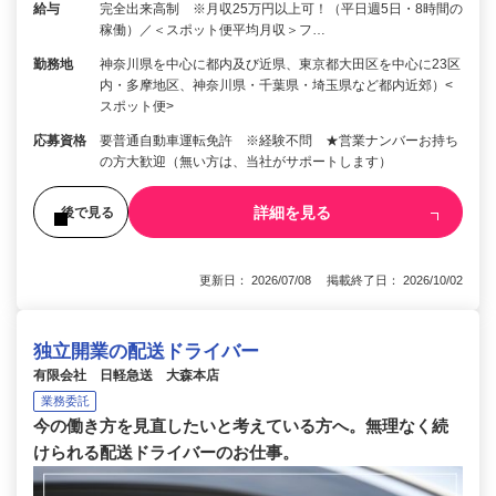
給与
完全出来高制 ※月収25万円以上可！（平日週5日・8時間の
稼働）／＜スポット便平均月収＞フ…
勤務地
神奈川県を中心に都内及び近県、東京都大田区を中心に23区
内・多摩地区、神奈川県・千葉県・埼玉県など都内近郊）<
スポット便>
応募資格
要普通自動車運転免許 ※経験不問 ★営業ナンバーお持ち
の方大歓迎（無い方は、当社がサポートします）
詳細を見る
後で見る
更新日： 2026/07/08 掲載終了日： 2026/10/02
独立開業の配送ドライバー
有限会社 日軽急送 大森本店
業務委託
今の働き方を見直したいと考えている方へ。無理なく続
けられる配送ドライバーのお仕事。