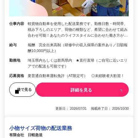
仕事内容
軽貨物自動車を使用した配送業務です。勤務日数・時間帯、
積み下ろしのエリア、荷物の種類など、希望に合わせて組み
合わせ可能！あなたのライフスタイルに合わせた働き方が…
給与
報酬 完全出来高制（研修中の収入保障の案件あり／日額報
酬10,000円以上）
勤務地
埼玉県内もしくは群馬県内 ★直行直帰（ご自宅に近いエリ
アでの配送も可能です）
応募資格
要普通自動車運転免許（AT限定可） ◎未経験者大歓迎！
詳細を見る
後で見る
更新日： 2026/07/31 掲載終了日： 2026/10/30
小物サイズ荷物の配送業務
有限会社 日軽急送