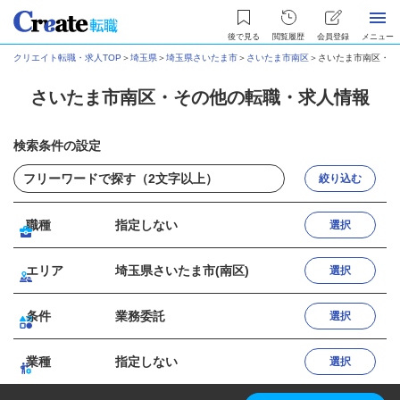
後で見る
閲覧履歴
会員登録
メニュー
クリエイト転職・求人TOP
＞
埼玉県
＞
埼玉県さいたま市
＞
さいたま市南区
＞
さいたま市南区・そ
さいたま市南区・その他の転職・求人情報
検索条件の設定
絞り込む
職種
指定しない
選択
エリア
埼玉県さいたま市(南区)
選択
条件
業務委託
選択
業種
指定しない
選択