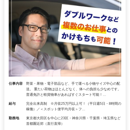
仕事内容
野菜・果物・電子部品など、手で運べる小物サイズ中心の配
送。 重たい荷物はほとんどなく、体への負担も少なめです。
普通免許と軽貨物車があればすぐスタート可能！…
給与
完全出来高制 ※月収25万円以上可！（平日週5日・8時間の
稼働）／＜スポット便平均月収＞フ…
勤務地
東京都大田区を中心に23区・神奈川県・千葉県・埼玉県など
首都圏近郊（直行直帰）