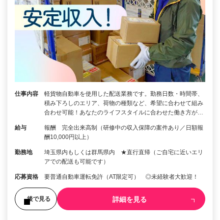
仕事内容
軽貨物自動車を使用した配送業務です。勤務日数・時間帯、
積み下ろしのエリア、荷物の種類など、希望に合わせて組み
合わせ可能！あなたのライフスタイルに合わせた働き方が…
給与
報酬 完全出来高制（研修中の収入保障の案件あり／日額報
酬10,000円以上）
勤務地
埼玉県内もしくは群馬県内 ★直行直帰（ご自宅に近いエリ
アでの配送も可能です）
応募資格
要普通自動車運転免許（AT限定可） ◎未経験者大歓迎！
詳細を見る
後で見る