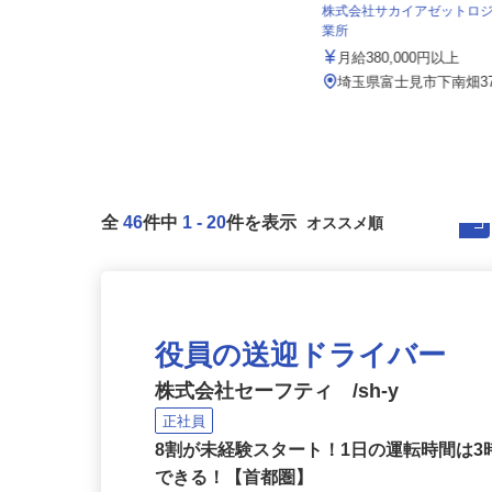
あさひメディカルグループ
株式会社サカイアゼットロ
月給230,000円 ☆経験により優遇
業所
埼玉県上尾市川、埼玉県蕨市錦町、
月給380,000円以上
埼玉県さいたま市中央区上落合、
埼...
埼玉県富士見市下南畑3
全
46
件中
1
-
20
件を表示
役員の送迎ドライバー
株式会社セーフティ /sh-y
正社員
8割が未経験スタート！1日の運転時間は