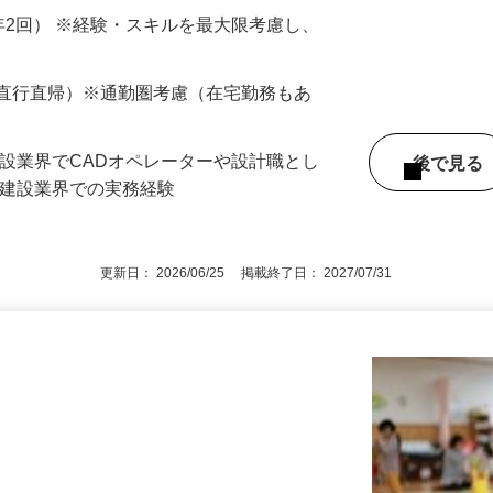
オペレーター、設計補助、施工図作成、積算
 …
与（年2回） ※経験・スキルを最大限考慮し、
（直行直帰）※通勤圏考慮（在宅勤務もあ
建設業界でCADオペレーターや設計職とし
後で見
ど建設業界での実務経験
更新日： 2026/06/25 掲載終了日： 2027/07/31