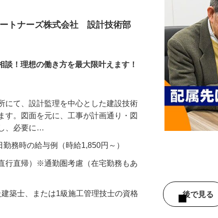
パートナーズ株式会社 設計技術部
ら応相談！理想の働き方を最大限叶えます！
務所にて、設計監理を中心とした建設技術
きます。図面を元に、工事が計画通り・図
認し、必要に…
22日勤務時の給与例（時給1,850円～）
（直行直帰）※通勤圏考慮（在宅勤務もあ
一級建築士、または1級施工管理技士の資格
後で見