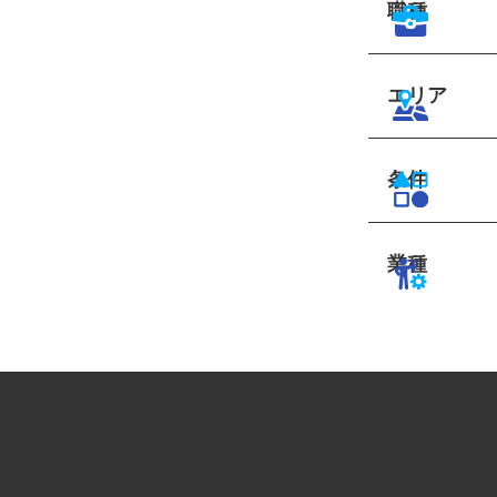
職種
エリア
条件
業種