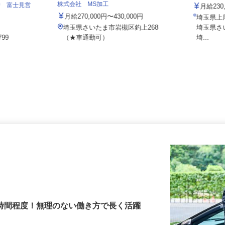
あさひメ
株式会社 MS加工
ジ 富士見営
月給2
月給270,000円〜430,000円
埼玉県
埼玉県さいたま市岩槻区釣上268
埼玉県
799
（★車通勤可）
埼...
3時間程度！無理のない働き方で長く活躍