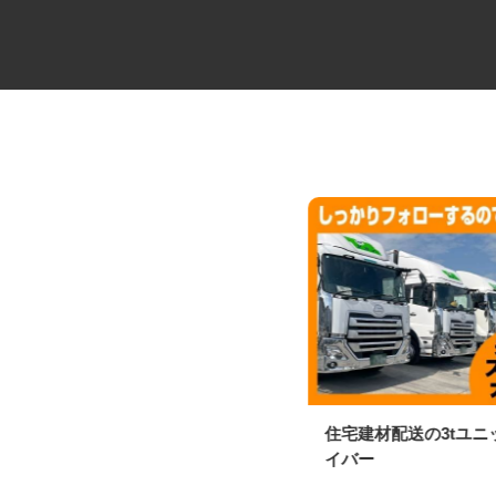
整形外科内科の受付・事務スタ
住宅建材配送の3tユ
ッフ
イバー