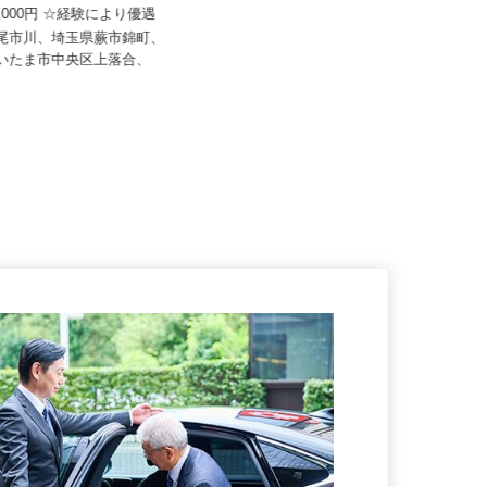
ディカルグループ
株式会社サカイアゼットロジ 富士見営
30,000円 ☆経験により優遇
業所
上尾市川、埼玉県蕨市錦町、
月給380,000円以上
さいたま市中央区上落合、
埼玉県富士見市下南畑3799