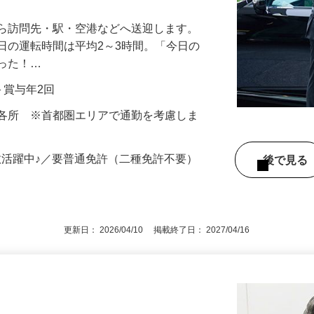
から訪問先・駅・空港などへ送迎します。
日の運転時間は平均2～3時間。「今日の
だった！…
当＋賞与年2回
内各所 ※首都圏エリアで通勤を考慮しま
数活躍中♪／要普通免許（二種免許不要）
後で見
更新日： 2026/04/10 掲載終了日： 2027/04/16