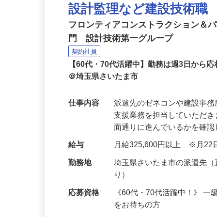
NEW
設計監理など建設技術職
フロンティアコンストラクション＆
門 設計技術第一グループ
契約社員
【60代・70代活躍中】勤務は週3日か
＠埼玉県さいたま市
仕事内容
派遣先のゼネコンや建設事
支援業務を担当していただ
面通りに進んでいるかを確
給与
月給325,600円以上 ※月
勤務地
埼玉県さいたま市の派遣先
り）
応募資格
《60代・70代活躍中！》 