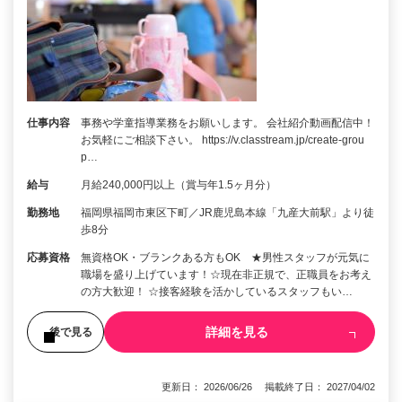
仕事内容
事務や学童指導業務をお願いします。 会社紹介動画配信中！
お気軽にご相談下さい。 https://v.classtream.jp/create-grou
p…
給与
月給240,000円以上（賞与年1.5ヶ月分）
勤務地
福岡県福岡市東区下町／JR鹿児島本線「九産大前駅」より徒
歩8分
応募資格
無資格OK・ブランクある方もOK ★男性スタッフが元気に
職場を盛り上げています！☆現在非正規で、正職員をお考え
の方大歓迎！ ☆接客経験を活かしているスタッフもい…
詳細を見る
後で見る
更新日： 2026/06/26 掲載終了日： 2027/04/02