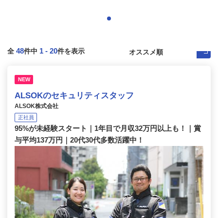
48
1
-
20
全
件中
件を表示
NEW
ALSOKのセキュリティスタッフ
ALSOK株式会社
正社員
95%が未経験スタート｜1年目で月収32万円以上も！｜賞
与平均137万円｜20代30代多数活躍中！