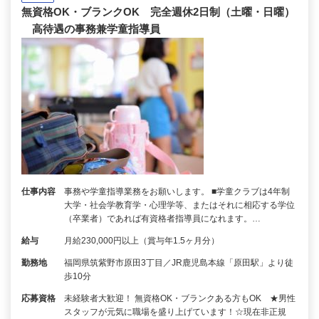
無資格OK・ブランクOK 完全週休2日制（土曜・日曜）
高待遇の事務兼学童指導員
仕事内容
事務や学童指導業務をお願いします。 ■学童クラブは4年制
大学・社会学教育学・心理学等、またはそれに相応する学位
（卒業者）であれば有資格者指導員になれます。…
給与
月給230,000円以上（賞与年1.5ヶ月分）
勤務地
福岡県筑紫野市原田3丁目／JR鹿児島本線「原田駅」より徒
歩10分
応募資格
未経験者大歓迎！ 無資格OK・ブランクある方もOK ★男性
スタッフが元気に職場を盛り上げています！☆現在非正規