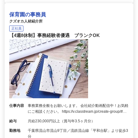
保育園の事務員
クズオカ人材紹介所
正社員
【4週8休制】事務経験者優遇 ブランクOK
仕事内容
事務業務全般をお願いします。 会社紹介動画配信中！お気軽
にご相談ください。 https://v.classtream.jp/create-group/#…
給与
月給230,000円以上（賞与年3.5ヶ月分）
勤務地
千葉県流山市流山9丁目／流鉄流山線「平和台駅」より徒歩3
分