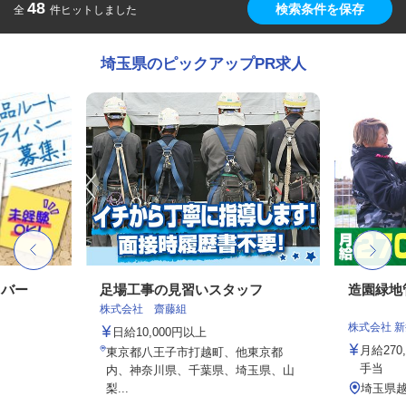
48
検索条件を保存
全
件ヒットしました
埼玉県のピックアップPR求人
イバー
足場工事の見習いスタッフ
造園緑地
株式会社 齋藤組
株式会社 
日給10,000円以上
月給27
東京都八王子市打越町、他東京都
手当
内、神奈川県、千葉県、埼玉県、山
梨...
埼玉県