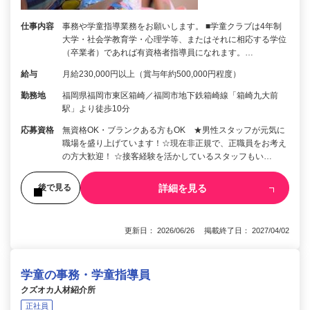
仕事内容
事務や学童指導業務をお願いします。 ■学童クラブは4年制
大学・社会学教育学・心理学等、またはそれに相応する学位
（卒業者）であれば有資格者指導員になれます。…
給与
月給230,000円以上（賞与年約500,000円程度）
勤務地
福岡県福岡市東区箱崎／福岡市地下鉄箱崎線「箱崎九大前
駅」より徒歩10分
応募資格
無資格OK・ブランクある方もOK ★男性スタッフが元気に
職場を盛り上げています！☆現在非正規で、正職員をお考え
の方大歓迎！ ☆接客経験を活かしているスタッフもい…
詳細を見る
後で見る
更新日： 2026/06/26 掲載終了日： 2027/04/02
学童の事務・学童指導員
クズオカ人材紹介所
正社員