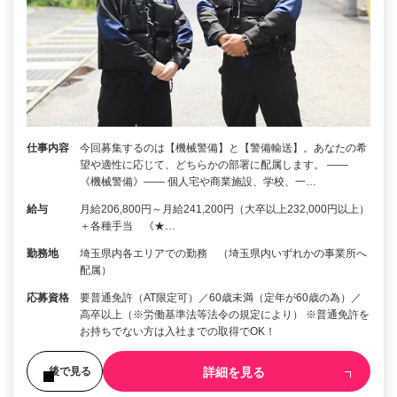
仕事内容
今回募集するのは【機械警備】と【警備輸送】。あなたの希
望や適性に応じて、どちらかの部署に配属します。 ――
《機械警備》―― 個人宅や商業施設、学校、一…
給与
月給206,800円～月給241,200円（大卒以上232,000円以上）
＋各種手当 《★…
勤務地
埼玉県内各エリアでの勤務 （埼玉県内いずれかの事業所へ
配属）
応募資格
要普通免許（AT限定可）／60歳未満（定年が60歳の為）／
高卒以上（※労働基準法等法令の規定により） ※普通免許を
お持ちでない方は入社までの取得でOK！
詳細を見る
後で見る