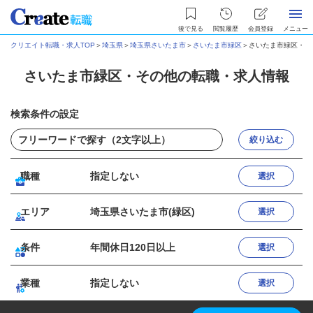
後で見る
閲覧履歴
会員登録
メニュー
クリエイト転職・求人TOP
＞
埼玉県
＞
埼玉県さいたま市
＞
さいたま市緑区
＞
さいたま市緑区・そ
さいたま市緑区・その他の転職・求人情報
検索条件の設定
絞り込む
職種
指定しない
選択
エリア
埼玉県さいたま市(緑区)
選択
条件
年間休日120日以上
選択
業種
指定しない
選択