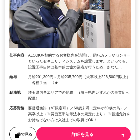
仕事内容
ALSOKを契約するお客様先を訪問し、防犯カメラやセンサー
といったセキュリティシステムを設置します。といっても、
設置工事自体は基本的に協力業者が行うため、あなた…
給与
月給201,300円～月給235,700円（大卒以上226,500円以上）
＋各種手当 《★…
勤務地
埼玉県内各エリアでの勤務 （埼玉県内いずれかの事業所へ
配属）
応募資格
要普通免許（AT限定可）／60歳未満（定年が60歳の為）／
高卒以上（※労働基準法等法令の規定により） ※普通免許を
お持ちでない方は入社までの取得でOK！
詳細を見る
後で見る