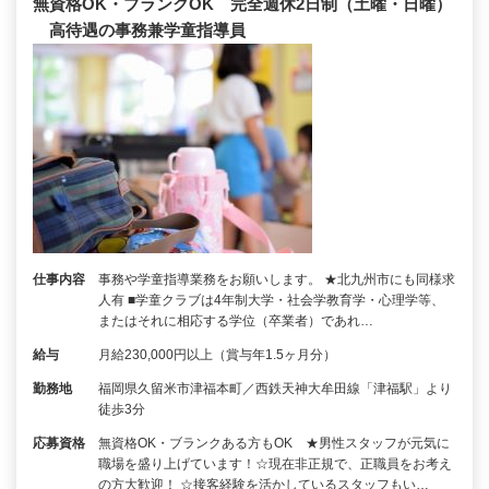
無資格OK・ブランクOK 完全週休2日制（土曜・日曜）
高待遇の事務兼学童指導員
仕事内容
事務や学童指導業務をお願いします。 ★北九州市にも同様求
人有 ■学童クラブは4年制大学・社会学教育学・心理学等、
またはそれに相応する学位（卒業者）であれ…
給与
月給230,000円以上（賞与年1.5ヶ月分）
勤務地
福岡県久留米市津福本町／西鉄天神大牟田線「津福駅」より
徒歩3分
応募資格
無資格OK・ブランクある方もOK ★男性スタッフが元気に
職場を盛り上げています！☆現在非正規で、正職員をお考え
の方大歓迎！ ☆接客経験を活かしているスタッフもい…