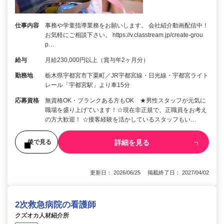
仕事内容
事務や学童指導業務をお願いします。 会社紹介動画配信中！
お気軽にご相談下さい。 https://v.classtream.jp/create-grou
p…
給与
月給230,000円以上（賞与年2ヶ月分）
勤務地
栃木県宇都宮市下栗町／JR宇都宮線・日光線・宇都宮ライト
レール「宇都宮駅」より車15分
応募資格
無資格OK・ブランクある方もOK ★男性スタッフが元気に
職場を盛り上げています！☆現在非正規で、正職員をお考え
の方大歓迎！ ☆接客経験を活かしているスタッフもい…
詳細を見る
後で見る
更新日： 2026/06/25 掲載終了日： 2027/04/02
2次救急病院の看護師
クズオカ人材紹介所