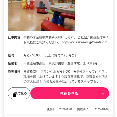
仕事内容
事務や学童指導業務をお願いします。 会社紹介動画配信中！
お気軽にご相談ください。 https://v.classtream.jp/create-gro
u…
給与
月給240,000円以上（賞与年2ヶ月分）
勤務地
千葉県柏市高田／東武野田線「豊四季駅」より車3分
応募資格
無資格OK・ブランクある方もOK ★男性スタッフが元気に
職場を盛り上げています！☆現在非正規で、正職員をお考え
の方大歓迎！ ☆接客経験を活かしているスタッフもい…
詳細を見る
後で見る
更新日： 2026/08/05 掲載終了日： 2027/04/02