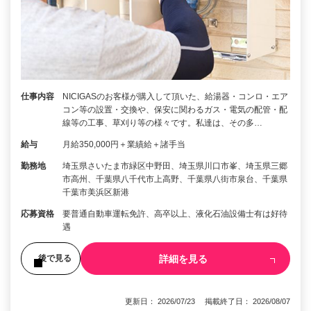
仕事内容
NICIGASのお客様が購入して頂いた、給湯器・コンロ・エア
コン等の設置・交換や、保安に関わるガス・電気の配管・配
線等の工事、草刈り等の様々です。私達は、その多…
給与
月給350,000円＋業績給＋諸手当
勤務地
埼玉県さいたま市緑区中野田、埼玉県川口市峯、埼玉県三郷
市高州、千葉県八千代市上高野、千葉県八街市泉台、千葉県
千葉市美浜区新港
応募資格
要普通自動車運転免許、高卒以上、液化石油設備士有は好待
遇
詳細を見る
後で見る
更新日： 2026/07/23 掲載終了日： 2026/08/07