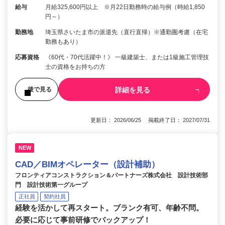
給与
月給325,600円以上 ※月22日勤務時の給与例（時給1,850
円～）
勤務地
埼玉県さいたま市の派遣先（直行直帰）※通勤圏考慮（在宅
勤務もあり）
応募資格
《60代・70代活躍中！》 一級建築士、または1級施工管理技
士の資格をお持ちの方
詳細を見る
後で見る
更新日： 2026/06/25 掲載終了日： 2027/07/31
NEW
CAD／BIMオペレーター（設計補助）
フロンティアコンストラクション＆パートナーズ株式会社 設計技術部
門 設計技術第一グループ
正社員
契約社員
経験を活かして再スタート。ブランク有可、年齢不問。
必要に応じて事前研修でバックアップ！