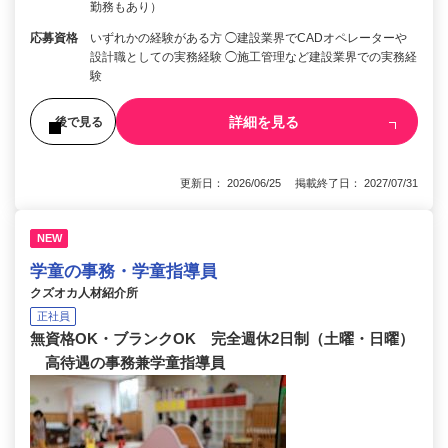
勤務もあり）
応募資格
いずれかの経験がある方 ◯建設業界でCADオペレーターや
設計職としての実務経験 ◯施工管理など建設業界での実務経
験
詳細を見る
後で見る
更新日： 2026/06/25 掲載終了日： 2027/07/31
NEW
学童の事務・学童指導員
クズオカ人材紹介所
正社員
無資格OK・ブランクOK 完全週休2日制（土曜・日曜）
高待遇の事務兼学童指導員