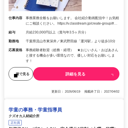
仕事内容
事務業務全般をお願いします。 会社紹介動画配信中！お気軽
にご相談ください。 https://v.classtream.jp/create-group/#…
給与
月給230,000円以上（賞与年3.5ヶ月分）
勤務地
千葉県流山市東深井／東武野田線「運河駅」より徒歩10分
応募資格
事務経験者歓迎（総務・経理） ★おじいさん・おばあさん
と接する機会が多い環境なので、優しい対応をお願いしま
す！
詳細を見る
後で見る
更新日： 2026/06/19 掲載終了日： 2027/04/02
学童の事務・学童指導員
クズオカ人材紹介所
正社員