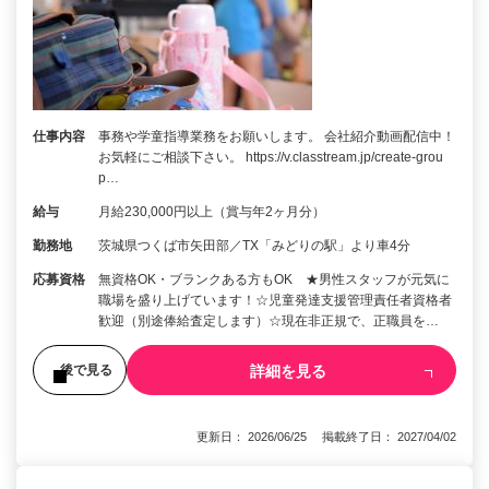
仕事内容
事務や学童指導業務をお願いします。 会社紹介動画配信中！
お気軽にご相談下さい。 https://v.classtream.jp/create-grou
p…
給与
月給230,000円以上（賞与年2ヶ月分）
勤務地
茨城県つくば市矢田部／TX「みどりの駅」より車4分
応募資格
無資格OK・ブランクある方もOK ★男性スタッフが元気に
職場を盛り上げています！☆児童発達支援管理責任者資格者
歓迎（別途俸給査定します）☆現在非正規で、正職員を…
詳細を見る
後で見る
更新日： 2026/06/25 掲載終了日： 2027/04/02