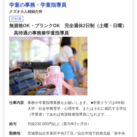
学童の事務・学童指導員
クズオカ人材紹介所
正社員
無資格OK・ブランクOK 完全週休2日制（土曜・日曜）
高待遇の事務兼学童指導員
仕事内容
事務や学童指導業務をお願いします。 ■学童クラブは4年制
大学・社会学教育学・心理学等、またはそれに相応する学位
（卒業者）であれば有資格者指導員になれます。…
給与
月給230,000円以上（賞与年2ヶ月分）
勤務地
宮城県仙台市泉区中央3丁目／仙台市地下鉄南北線「泉中央