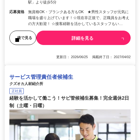
駅」より徒歩5分
応募資格
無資格OK・ブランクある方もOK ★男性スタッフが元気に
職場を盛り上げています！☆現在非正規で、正職員をお考え
の方大歓迎！ ☆接客経験を活かしているスタッフもい…
詳細を見る
後で見る
更新日： 2026/06/25 掲載終了日： 2027/04/02
サービス管理責任者候補生
クズオカ人材紹介所
正社員
経験を活かして働こう！サビ管候補生募集！完全週休2日
制（土曜・日曜）