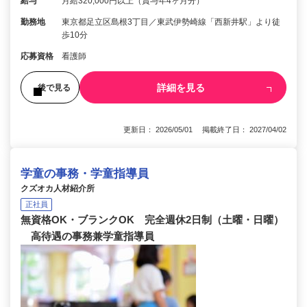
給与
月給320,000円以上（賞与年4ヶ月分）
勤務地
東京都足立区島根3丁目／東武伊勢崎線「西新井駅」より徒
歩10分
応募資格
看護師
詳細を見る
後で見る
更新日： 2026/05/01 掲載終了日： 2027/04/02
学童の事務・学童指導員
クズオカ人材紹介所
正社員
無資格OK・ブランクOK 完全週休2日制（土曜・日曜）
高待遇の事務兼学童指導員