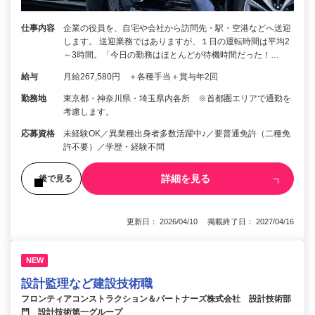
仕事内容
企業の役員を、自宅や会社から訪問先・駅・空港などへ送迎
します。 送迎業務ではありますが、１日の運転時間は平均2
～3時間。「今日の勤務はほとんどが待機時間だった！…
給与
月給267,580円 ＋各種手当＋賞与年2回
勤務地
東京都・神奈川県・埼玉県内各所 ※首都圏エリアで通勤を
考慮します。
応募資格
未経験OK／異業種出身者多数活躍中♪／要普通免許（二種免
許不要）／学歴・経験不問
詳細を見る
後で見る
更新日： 2026/04/10 掲載終了日： 2027/04/16
NEW
設計監理など建設技術職
フロンティアコンストラクション＆パートナーズ株式会社 設計技術部
門 設計技術第一グループ