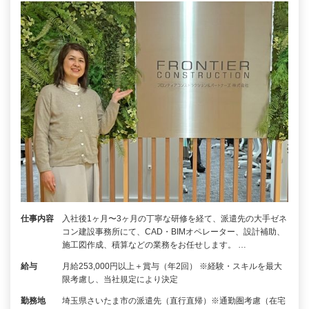
仕事内容
入社後1ヶ月〜3ヶ月の丁寧な研修を経て、派遣先の大手ゼネ
コン建設事務所にて、CAD・BIMオペレーター、設計補助、
施工図作成、積算などの業務をお任せします。 …
給与
月給253,000円以上＋賞与（年2回） ※経験・スキルを最大
限考慮し、当社規定により決定
勤務地
埼玉県さいたま市の派遣先（直行直帰）※通勤圏考慮（在宅