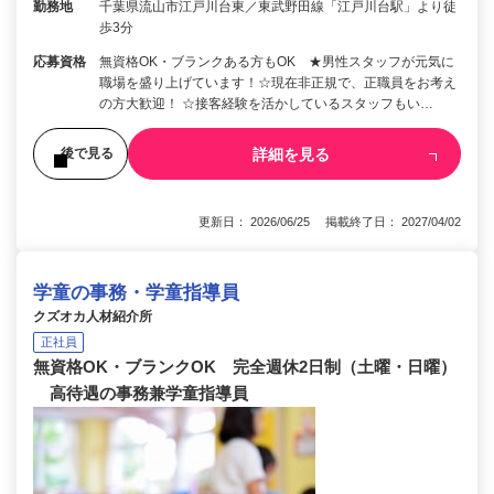
勤務地
千葉県流山市江戸川台東／東武野田線「江戸川台駅」より徒
歩3分
応募資格
無資格OK・ブランクある方もOK ★男性スタッフが元気に
職場を盛り上げています！☆現在非正規で、正職員をお考え
の方大歓迎！ ☆接客経験を活かしているスタッフもい…
詳細を見る
後で見る
更新日： 2026/06/25 掲載終了日： 2027/04/02
学童の事務・学童指導員
クズオカ人材紹介所
正社員
無資格OK・ブランクOK 完全週休2日制（土曜・日曜）
高待遇の事務兼学童指導員