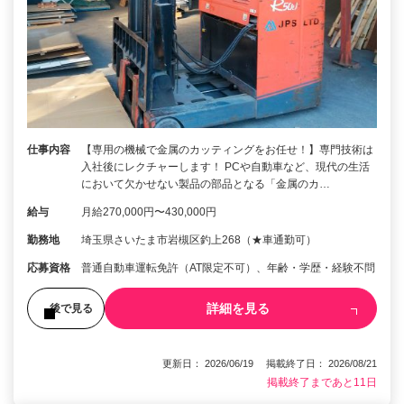
仕事内容
【専用の機械で金属のカッティングをお任せ！】専門技術は
入社後にレクチャーします！ PCや自動車など、現代の生活
において欠かせない製品の部品となる「金属のカ…
給与
月給270,000円〜430,000円
勤務地
埼玉県さいたま市岩槻区釣上268（★車通勤可）
応募資格
普通自動車運転免許（AT限定不可）、年齢・学歴・経験不問
詳細を見る
後で見る
更新日： 2026/06/19 掲載終了日： 2026/08/21
掲載終了まであと11日