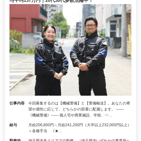
与平均137万円｜20代30代多数活躍中！
仕事内容
今回募集するのは【機械警備】と【警備輸送】。あなたの希
望や適性に応じて、どちらかの部署に配属します。 ――
《機械警備》―― 個人宅や商業施設、学校、一…
給与
月給206,800円～月給241,200円（大卒以上232,000円以上）
＋各種手当 《★…
勤務地
埼玉県内各エリアでの勤務 （埼玉県内いずれかの事業所へ