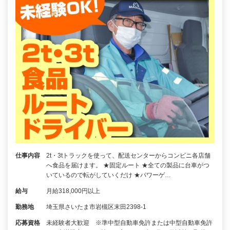
仕事内容
2t・3tトラックを使って、配送センターからコンビニ各店舗
へ食品を届けます。 ★固定ルート ★全ての製品に台車がつ
いているので転がしていくだけ ★パワーゲ…
給与
月給318,000円以上
勤務地
埼玉県さいたま市岩槻区末田2398-1
応募資格
未経験者大歓迎 ※準中型自動車免許または中型自動車免許