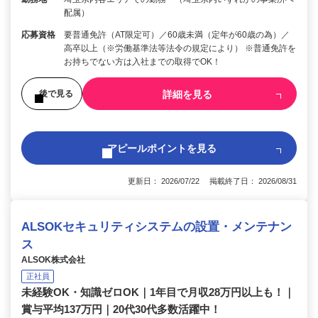
配属）
応募資格
要普通免許（AT限定可）／60歳未満（定年が60歳の為）／
高卒以上（※労働基準法等法令の規定により） ※普通免許を
お持ちでない方は入社までの取得でOK！
詳細を見る
後で見る
アピールポイントを見る
更新日： 2026/07/22 掲載終了日： 2026/08/31
ALSOKセキュリティシステムの設置・メンテナン
ス
ALSOK株式会社
正社員
未経験OK・知識ゼロOK｜1年目で月収28万円以上も！｜
賞与平均137万円｜20代30代多数活躍中！