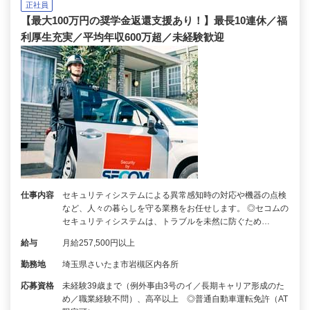
正社員
【最大100万円の奨学金返還支援あり！】最長10連休／福
利厚生充実／平均年収600万超／未経験歓迎
仕事内容
セキュリティシステムによる異常感知時の対応や機器の点検
など、人々の暮らしを守る業務をお任せします。 ◎セコムの
セキュリティシステムは、トラブルを未然に防ぐため…
給与
月給257,500円以上
勤務地
埼玉県さいたま市岩槻区内各所
応募資格
未経験39歳まで（例外事由3号のイ／長期キャリア形成のた
め／職業経験不問）、高卒以上 ◎普通自動車運転免許（AT