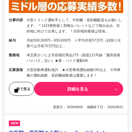
仕事内容
大型トラック運転手として、中距離・長距離配送をお願いし
ます。 ＊1日3便程届く荷物をパレットなどで積み込み、目
的地に向けて出発します。 ＊目的地到着後は現地…
給与
月給500,000円～650,000円 ☆平均月収57万円（頑張り次
第では月収70万円以上…
勤務地
埼玉県さいたま市岩槻区馬込275（国道122号線「蓮田岩槻
バイパス」沿い）★車・バイク通勤OK
応募資格
大型自動車運転免許 ★大型車両運転経験2年以上 ※同車
種の運転経験、長距離経験者は優遇します！
詳細を見る
後で見る
更新日： 2026/08/05 掲載終了日： 2026/08/31
NEW