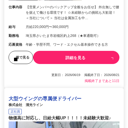
仕事内容
【営業メンバーのバックアップ全般をお任せ】 外出無しで腰
を据えて働ける環境です！ ☆未経験からの挑戦も大歓迎！
＜当社について＞ 当社は金属加工を中…
給与
月給220,000円〜360,000円
勤務地
埼玉県さいたま市岩槻区釣上268（★車通勤可）
応募資格
年齢・学歴不問、ワード・エクセル基本操作できる方
詳細を見る
後で見る
更新日： 2026/06/19 掲載終了日： 2026/08/21
掲載終了まであと11日
大型ウイングの専属便ドライバー
株式会社 清光ライン
正社員
物価高に対応し、日給大幅UP！！！！未経験大歓迎♪