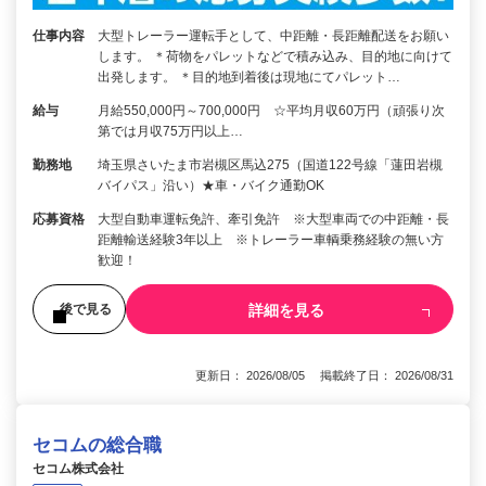
仕事内容
大型トレーラー運転手として、中距離・長距離配送をお願い
します。 ＊荷物をパレットなどで積み込み、目的地に向けて
出発します。 ＊目的地到着後は現地にてパレット…
給与
月給550,000円～700,000円 ☆平均月収60万円（頑張り次
第では月収75万円以上…
勤務地
埼玉県さいたま市岩槻区馬込275（国道122号線「蓮田岩槻
バイパス」沿い）★車・バイク通勤OK
応募資格
大型自動車運転免許、牽引免許 ※大型車両での中距離・長
距離輸送経験3年以上 ※トレーラー車輌乗務経験の無い方
歓迎！
詳細を見る
後で見る
更新日： 2026/08/05 掲載終了日： 2026/08/31
セコムの総合職
セコム株式会社