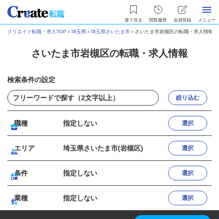
後で見る
閲覧履歴
会員登録
メニュー
クリエイト転職・求人TOP
＞
埼玉県
＞
埼玉県さいたま市
＞
さいたま市岩槻区の転職・求人情報
さいたま市岩槻区の転職・求人情報
検索条件の設定
絞り込む
職種
指定しない
選択
エリア
埼玉県さいたま市(岩槻区)
選択
条件
指定しない
選択
業種
指定しない
選択