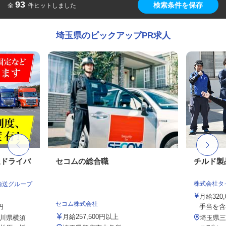
93
検索条件を保存
全
件ヒットしました
埼玉県のピックアップPR求人
送ドライバ
セコムの総合職
チルド製
株式会社タ
輸送グループ
月給320
セコム株式会社
円
手当を含
月給257,500円以上
川県横須
埼玉県三