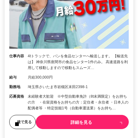
仕事内容
4tトラックで、パンを食品センターへ輸送します。 【輸送先
は】 神奈川県座間市の食品センター1件のみ。 高速道路を利
用して移動しますので移動もスムーズ…
給与
月給300,000円
勤務地
埼玉県さいたま市岩槻区末田2398-1
応募資格
未経験者大歓迎 ※中型自動車免許（8t未満限定）をお持ち
の方 ・在留資格をお持ちの方：定住者・永住者 ・日本人の
配偶者等 ・特定技能1号（自動車運送業）をお持ち…
詳細を見る
後で見る