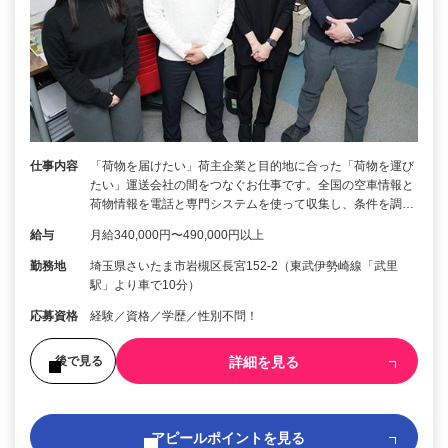
仕事内容
「荷物を届けたい」荷主企業と目的地に合った「荷物を運び
たい」運送会社の間をつなぐお仕事です。全国の空車情報と
荷物情報を電話と専門システムを使って収集し、条件を調…
給与
月給340,000円〜490,000円以上
勤務地
埼玉県さいたま市岩槻区長宮152-2（東武伊勢崎線「武里
駅」より車で10分）
応募資格
経験／資格／学歴／性別不問！
詳細を見る
後で見る
アピールポイントを見る