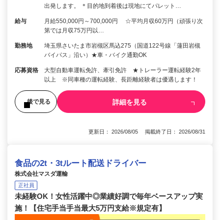
出発します。 ＊目的地到着後は現地にてパレット…
給与
月給550,000円～700,000円 ☆平均月収60万円（頑張り次
第では月収75万円以…
勤務地
埼玉県さいたま市岩槻区馬込275（国道122号線「蓮田岩槻
バイパス」沿い）★車・バイク通勤OK
応募資格
大型自動車運転免許、牽引免許 ★トレーラー運転経験2年
以上 ※同車種の運転経験、長距離経験者は優遇します！
詳細を見る
後で見る
更新日： 2026/08/05 掲載終了日： 2026/08/31
食品の2t・3tルート配送ドライバー
株式会社マスダ運輸
正社員
未経験OK！女性活躍中◎業績好調で毎年ベースアップ実
施！【住宅手当手当最大5万円支給※規定有】