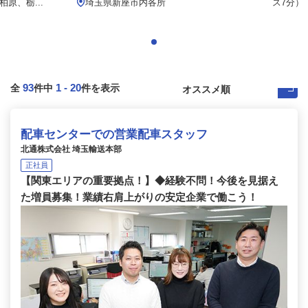
原、栃...
埼玉県新座市内各所
ス7分）
93
1
-
20
全
件中
件を表示
配車センターでの営業配車スタッフ
北通株式会社 埼玉輸送本部
正社員
【関東エリアの重要拠点！】◆経験不問！今後を見据え
た増員募集！業績右肩上がりの安定企業で働こう！