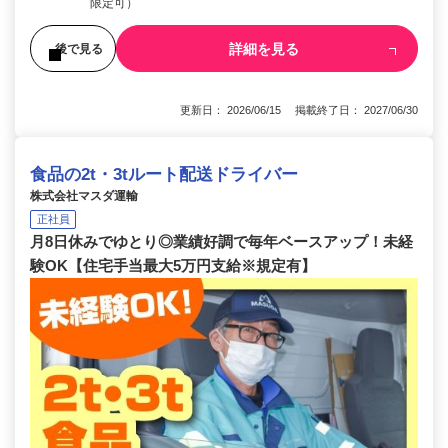
限定可）
詳細を見る
後で見る
更新日： 2026/06/15 掲載終了日： 2027/06/30
食品の2t・3tルート配送ドライバー
株式会社マスダ運輸
正社員
月8日休みでゆとり◎業績好調で毎年ベースアップ！未経
験OK【住宅手当最大5万円支給※規定有】