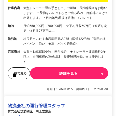
仕事内容
大型トレーラー運転手として、中距離・長距離配送をお願い
します。 ＊荷物をパレットなどで積み込み、目的地に向けて
出発します。 ＊目的地到着後は現地にてパレット…
給与
月給550,000円～700,000円 ☆平均月収60万円（頑張り次
第では月収75万円以…
勤務地
埼玉県さいたま市岩槻区馬込275（国道122号線「蓮田岩槻
バイパス」沿い）★車・バイク通勤OK
応募資格
大型自動車運転免許、牽引免許 ★トレーラー運転経験2年
以上 ※同車種の運転経験、長距離経験者の方は優遇しま
す！
詳細を見る
後で見る
更新日： 2026/08/05 掲載終了日： 2026/08/31
物流会社の運行管理スタッフ
株式会社筑波物流 埼玉営業所