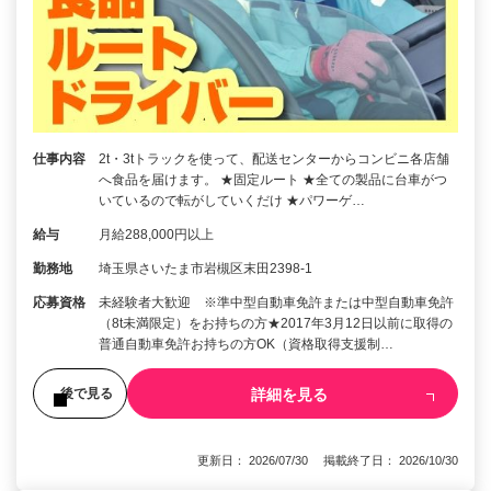
仕事内容
2t・3tトラックを使って、配送センターからコンビニ各店舗
へ食品を届けます。 ★固定ルート ★全ての製品に台車がつ
いているので転がしていくだけ ★パワーゲ…
給与
月給288,000円以上
勤務地
埼玉県さいたま市岩槻区末田2398-1
応募資格
未経験者大歓迎 ※準中型自動車免許または中型自動車免許
（8t未満限定）をお持ちの方★2017年3月12日以前に取得の
普通自動車免許お持ちの方OK（資格取得支援制…
詳細を見る
後で見る
更新日： 2026/07/30 掲載終了日： 2026/10/30