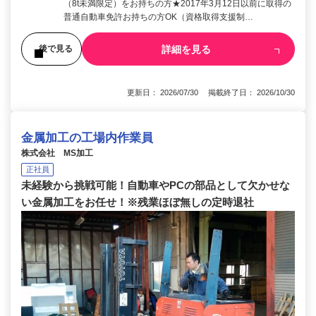
（8t未満限定）をお持ちの方★2017年3月12日以前に取得の
普通自動車免許お持ちの方OK（資格取得支援制…
詳細を見る
後で見る
更新日： 2026/07/30 掲載終了日： 2026/10/30
金属加工の工場内作業員
株式会社 MS加工
正社員
未経験から挑戦可能！自動車やPCの部品として欠かせな
い金属加工をお任せ！※残業ほぼ無しの定時退社