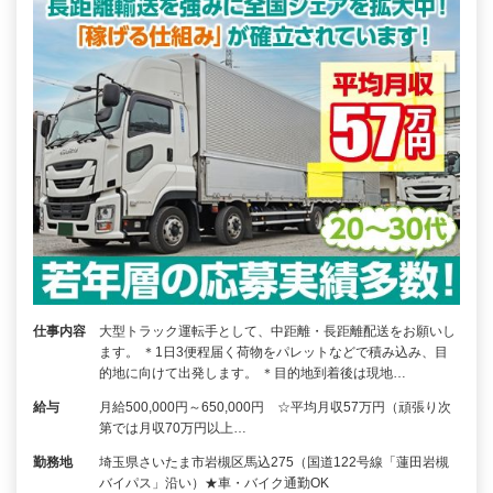
仕事内容
大型トラック運転手として、中距離・長距離配送をお願いし
ます。 ＊1日3便程届く荷物をパレットなどで積み込み、目
的地に向けて出発します。 ＊目的地到着後は現地…
給与
月給500,000円～650,000円 ☆平均月収57万円（頑張り次
第では月収70万円以上…
勤務地
埼玉県さいたま市岩槻区馬込275（国道122号線「蓮田岩槻
バイパス」沿い）★車・バイク通勤OK