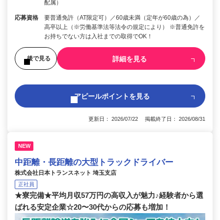
配属）
応募資格
要普通免許（AT限定可）／60歳未満（定年が60歳の為）／
高卒以上（※労働基準法等法令の規定により） ※普通免許を
お持ちでない方は入社までの取得でOK！
詳細を見る
後で見る
アピールポイントを見る
更新日： 2026/07/22 掲載終了日： 2026/08/31
NEW
中距離・長距離の大型トラックドライバー
株式会社日本トランスネット 埼玉支店
正社員
★寮完備★平均月収57万円の高収入が魅力♪経験者から選
ばれる安定企業☆20〜30代からの応募も増加！