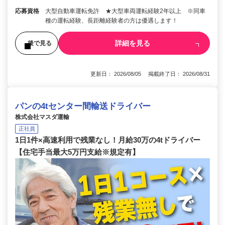
応募資格
大型自動車運転免許 ★大型車両運転経験2年以上 ※同車
種の運転経験、長距離経験者の方は優遇します！
詳細を見る
後で見る
更新日： 2026/08/05 掲載終了日： 2026/08/31
パンの4tセンター間輸送ドライバー
株式会社マスダ運輸
正社員
1日1件×高速利用で残業なし！月給30万の4tドライバー
【住宅手当最大5万円支給※規定有】