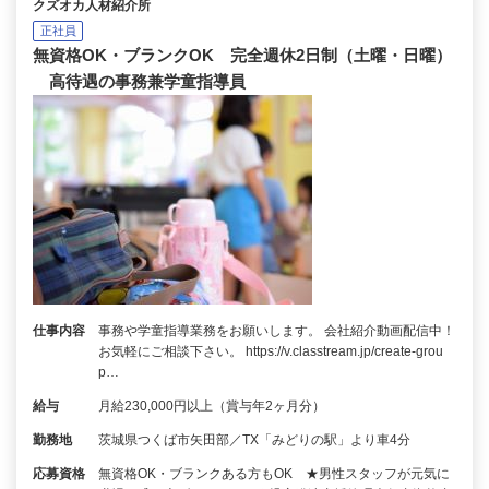
クズオカ人材紹介所
正社員
無資格OK・ブランクOK 完全週休2日制（土曜・日曜）
高待遇の事務兼学童指導員
仕事内容
事務や学童指導業務をお願いします。 会社紹介動画配信中！
お気軽にご相談下さい。 https://v.classtream.jp/create-grou
p…
給与
月給230,000円以上（賞与年2ヶ月分）
勤務地
茨城県つくば市矢田部／TX「みどりの駅」より車4分
応募資格
無資格OK・ブランクある方もOK ★男性スタッフが元気に