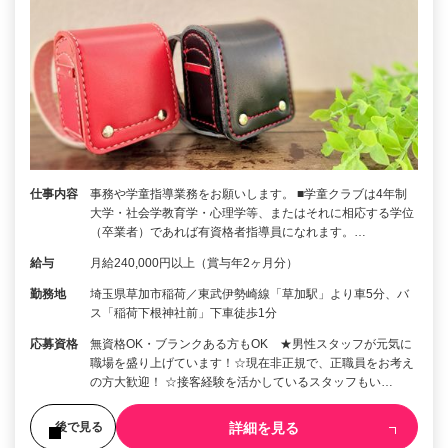
仕事内容
事務や学童指導業務をお願いします。 ■学童クラブは4年制
大学・社会学教育学・心理学等、またはそれに相応する学位
（卒業者）であれば有資格者指導員になれます。…
給与
月給240,000円以上（賞与年2ヶ月分）
勤務地
埼玉県草加市稲荷／東武伊勢崎線「草加駅」より車5分、バ
ス「稲荷下根神社前」下車徒歩1分
応募資格
無資格OK・ブランクある方もOK ★男性スタッフが元気に
職場を盛り上げています！☆現在非正規で、正職員をお考え
の方大歓迎！ ☆接客経験を活かしているスタッフもい…
詳細を見る
後で見る