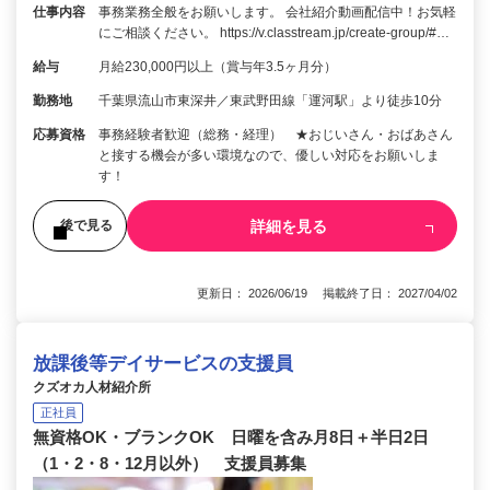
仕事内容
事務業務全般をお願いします。 会社紹介動画配信中！お気軽
にご相談ください。 https://v.classtream.jp/create-group/#…
給与
月給230,000円以上（賞与年3.5ヶ月分）
勤務地
千葉県流山市東深井／東武野田線「運河駅」より徒歩10分
応募資格
事務経験者歓迎（総務・経理） ★おじいさん・おばあさん
と接する機会が多い環境なので、優しい対応をお願いしま
す！
詳細を見る
後で見る
更新日： 2026/06/19 掲載終了日： 2027/04/02
放課後等デイサービスの支援員
クズオカ人材紹介所
正社員
無資格OK・ブランクOK 日曜を含み月8日＋半日2日
（1・2・8・12月以外） 支援員募集