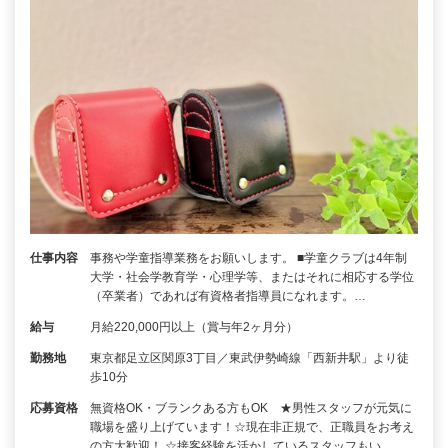
仕事内容
事務や学童指導業務をお願いします。 ■学童クラブは4年制
大学・社会学教育学・心理学等、またはそれに相応する学位
（卒業者）であれば有資格者指導員になれます。…
給与
月給220,000円以上（賞与年2ヶ月分）
勤務地
東京都足立区関原3丁目／東武伊勢崎線「西新井駅」より徒
歩10分
応募資格
無資格OK・ブランクある方もOK ★男性スタッフが元気に
職場を盛り上げています！☆現在非正規で、正職員をお考え
の方大歓迎！ ☆接客経験を活かしているスタッフもい…