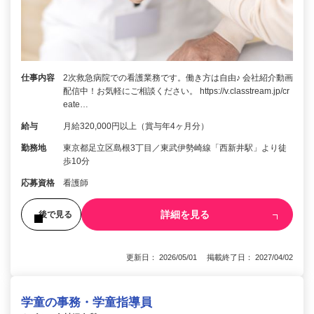
仕事内容
2次救急病院での看護業務です。働き方は自由♪ 会社紹介動画
配信中！お気軽にご相談ください。 https://v.classtream.jp/cr
eate…
給与
月給320,000円以上（賞与年4ヶ月分）
勤務地
東京都足立区島根3丁目／東武伊勢崎線「西新井駅」より徒
歩10分
応募資格
看護師
詳細を見る
後で見る
更新日： 2026/05/01 掲載終了日： 2027/04/02
学童の事務・学童指導員