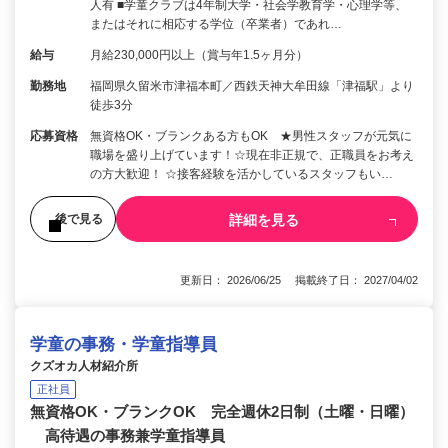
人有 ■学童クラブは4年制大学・社会学教育学・心理学等、
またはそれに相応する学位（卒業者）であれ…
給与
月給230,000円以上（賞与年1.5ヶ月分）
勤務地
福岡県久留米市津福本町／西鉄天神大牟田線「津福駅」より
徒歩3分
応募資格
無資格OK・ブランクある方もOK ★男性スタッフが元気に
職場を盛り上げています！☆現在非正規で、正職員をお考え
の方大歓迎！ ☆接客経験を活かしているスタッフもい…
詳細を見る
後で見る
更新日： 2026/06/25 掲載終了日： 2027/04/02
学童の事務・学童指導員
クズオカ人材紹介所
正社員
無資格OK・ブランクOK 完全週休2日制（土曜・日曜）
高待遇の事務兼学童指導員