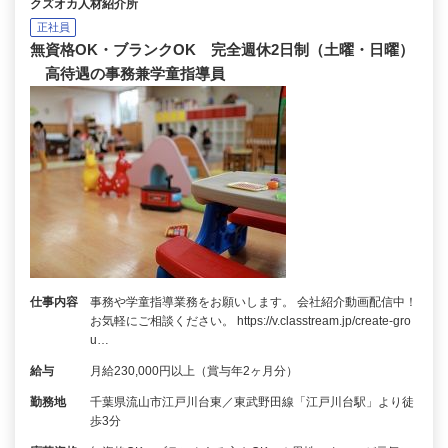
クズオカ人材紹介所
正社員
無資格OK・ブランクOK 完全週休2日制（土曜・日曜）
高待遇の事務兼学童指導員
仕事内容
事務や学童指導業務をお願いします。 会社紹介動画配信中！
お気軽にご相談ください。 https://v.classtream.jp/create-gro
u…
給与
月給230,000円以上（賞与年2ヶ月分）
勤務地
千葉県流山市江戸川台東／東武野田線「江戸川台駅」より徒
歩3分