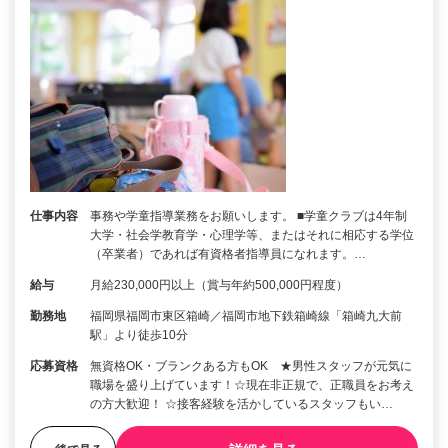
仕事内容
事務や学童指導業務をお願いします。 ■学童クラブは4年制
大学・社会学教育学・心理学等、またはそれに相応する学位
（卒業者）であれば有資格者指導員になれます。…
給与
月給230,000円以上（賞与年約500,000円程度）
勤務地
福岡県福岡市東区箱崎／福岡市地下鉄箱崎線「箱崎九大前
駅」より徒歩10分
応募資格
無資格OK・ブランクある方もOK ★男性スタッフが元気に
職場を盛り上げています！☆現在非正規で、正職員をお考え
の方大歓迎！ ☆接客経験を活かしているスタッフもい…