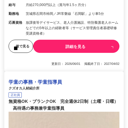
給与
月給270,000円以上（賞与年1.5ヶ月分）
勤務地
茨城県石岡市柿岡／JR常磐線「石岡駅」より車5分
応募資格
放課後等デイサービス、老人介護施設、特別養護老人ホーム
などでの5年以上の経験者等（サービス管理責任者基礎研修
受講資格者）
詳細を見る
後で見る
更新日： 2026/06/01 掲載終了日： 2027/04/02
学童の事務・学童指導員
クズオカ人材紹介所
正社員
無資格OK・ブランクOK 完全週休2日制（土曜・日曜）
高待遇の事務兼学童指導員