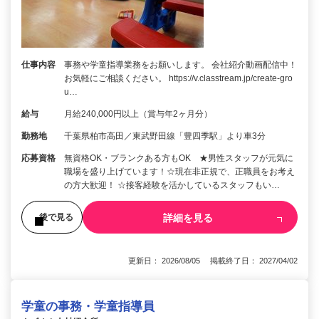
仕事内容
事務や学童指導業務をお願いします。 会社紹介動画配信中！
お気軽にご相談ください。 https://v.classtream.jp/create-gro
u…
給与
月給240,000円以上（賞与年2ヶ月分）
勤務地
千葉県柏市高田／東武野田線「豊四季駅」より車3分
応募資格
無資格OK・ブランクある方もOK ★男性スタッフが元気に
職場を盛り上げています！☆現在非正規で、正職員をお考え
の方大歓迎！ ☆接客経験を活かしているスタッフもい…
詳細を見る
後で見る
更新日： 2026/08/05 掲載終了日： 2027/04/02
学童の事務・学童指導員