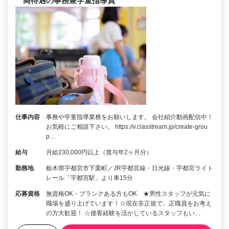
高待遇の事務兼学童指導員
仕事内容
事務や学童指導業務をお願いします。 会社紹介動画配信中！
お気軽にご相談下さい。 https://v.classtream.jp/create-grou
p…
給与
月給230,000円以上（賞与年2ヶ月分）
勤務地
栃木県宇都宮市下栗町／JR宇都宮線・日光線・宇都宮ライト
レール「宇都宮駅」より車15分
応募資格
無資格OK・ブランクある方もOK ★男性スタッフが元気に
職場を盛り上げています！☆現在非正規で、正職員をお考え
の方大歓迎！ ☆接客経験を活かしているスタッフもい…