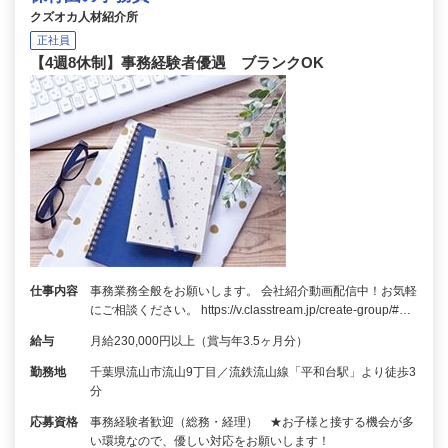
クズオカ人材紹介所
正社員
【4週8休制】事務経験者優遇 ブランクOK
仕事内容
事務業務全般をお願いします。 会社紹介動画配信中！お気軽
にご相談ください。 https://v.classtream.jp/create-group/#…
給与
月給230,000円以上（賞与年3.5ヶ月分）
勤務地
千葉県流山市流山9丁目／流鉄流山線「平和台駅」より徒歩3
分
応募資格
事務経験者歓迎（総務・経理） ★お子様と接する機会が多
い環境なので、優しい対応をお願いします！