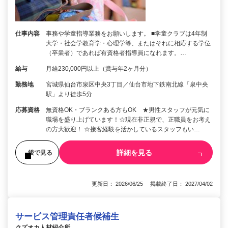
仕事内容
事務や学童指導業務をお願いします。 ■学童クラブは4年制
大学・社会学教育学・心理学等、またはそれに相応する学位
（卒業者）であれば有資格者指導員になれます。…
給与
月給230,000円以上（賞与年2ヶ月分）
勤務地
宮城県仙台市泉区中央3丁目／仙台市地下鉄南北線「泉中央
駅」より徒歩5分
応募資格
無資格OK・ブランクある方もOK ★男性スタッフが元気に
職場を盛り上げています！☆現在非正規で、正職員をお考え
の方大歓迎！ ☆接客経験を活かしているスタッフもい…
詳細を見る
後で見る
更新日： 2026/06/25 掲載終了日： 2027/04/02
サービス管理責任者候補生
クズオカ人材紹介所