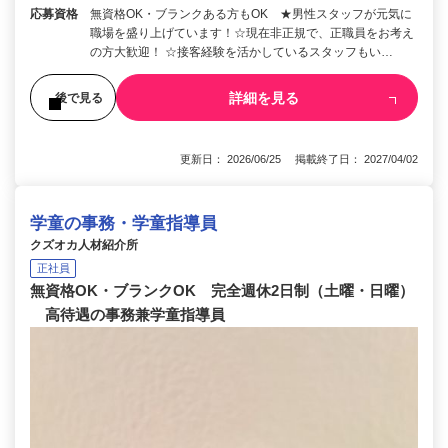
応募資格
無資格OK・ブランクある方もOK ★男性スタッフが元気に
職場を盛り上げています！☆現在非正規で、正職員をお考え
の方大歓迎！ ☆接客経験を活かしているスタッフもい…
詳細を見る
後で見る
更新日： 2026/06/25 掲載終了日： 2027/04/02
学童の事務・学童指導員
クズオカ人材紹介所
正社員
無資格OK・ブランクOK 完全週休2日制（土曜・日曜）
高待遇の事務兼学童指導員