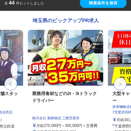
44
検索条件を保存
全
件ヒットしました
埼玉県のピックアップPR求人
店舗スタッ
業務用食材などの2t・3tトラック
大型キャ
ドライバー
ー
泉車輛輸送
熊谷西店
7営業所同
株式会社 葛飾物流 三郷営業所
定）
月給341,
月給270,000円～350,000円＋交通費
（秩父鉄道
千葉県野