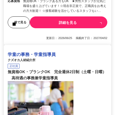
応募資格
無資格OK・ブランクある方もOK ★男性スタッフが元気に
職場を盛り上げています！☆現在非正規で、正職員をお考え
の方大歓迎！ ☆接客経験を活かしているスタッフもい…
詳細を見る
後で見る
更新日： 2026/06/25 掲載終了日： 2027/04/02
学童の事務・学童指導員
クズオカ人材紹介所
正社員
無資格OK・ブランクOK 完全週休2日制（土曜・日曜）
高待遇の事務兼学童指導員