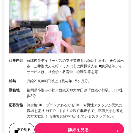
仕事内容
放課後等デイサービスの支援業務をお願いします。 ★久留米
市・三井郡大刀洗町・うきは市に同様求人有 ■放課後等デイ
サービスは、社会学・教育学・心理学等を専…
給与
月給210,000円以上（賞与年1.5ヶ月分）
勤務地
福岡県小郡市小郡／西鉄天神大牟田線「西鉄小郡駅」より徒
歩3分
応募資格
無資格OK・ブランクある方もOK ★男性スタッフが元気に
職場を盛り上げています！☆現在非正規で、正職員をお考え
の方大歓迎！ ☆接客経験を活かしているスタッフもい…
詳細を見る
後で見る