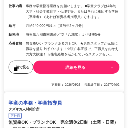
仕事内容
事務や学童指導業務をお願いします。 ■学童クラブは4年制
大学・社会学教育学・心理学等、またはそれに相応する学位
（卒業者）であれば有資格者指導員になれます。…
給与
月給240,000円以上（賞与年2ヶ月分）
勤務地
埼玉県八潮市南川崎／TX「八潮駅」より徒歩5分
応募資格
無資格OK・ブランクある方もOK ★男性スタッフが元気に
職場を盛り上げています！☆現在非正規で、正職員をお考え
の方大歓迎！ ☆接客経験を活かしているスタッフもい…
詳細を見る
後で見る
更新日： 2026/06/26 掲載終了日： 2027/04/02
学童の事務・学童指導員
クズオカ人材紹介所
正社員
無資格OK・ブランクOK 完全週休2日制（土曜・日曜）