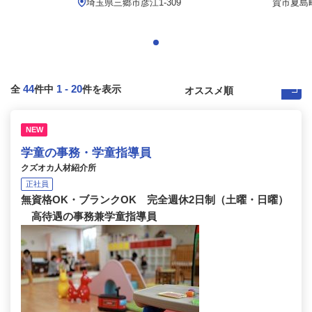
.
埼玉県三郷市彦江1-309
賀市夏島
44
1
-
20
全
件中
件を表示
NEW
学童の事務・学童指導員
クズオカ人材紹介所
正社員
無資格OK・ブランクOK 完全週休2日制（土曜・日曜）
高待遇の事務兼学童指導員