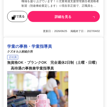
職場を盛り上げています！☆児童発達支援管理責任者資格者
歓迎（別途俸給査定します）☆現在非正規で、正職員を…
詳細を見る
後で見る
更新日： 2026/06/25 掲載終了日： 2027/04/02
学童の事務・学童指導員
クズオカ人材紹介所
正社員
無資格OK・ブランクOK 完全週休2日制（土曜・日曜）
高待遇の事務兼学童指導員