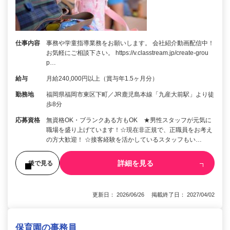
仕事内容
事務や学童指導業務をお願いします。 会社紹介動画配信中！
お気軽にご相談下さい。 https://v.classtream.jp/create-grou
p…
給与
月給240,000円以上（賞与年1.5ヶ月分）
勤務地
福岡県福岡市東区下町／JR鹿児島本線「九産大前駅」より徒
歩8分
応募資格
無資格OK・ブランクある方もOK ★男性スタッフが元気に
職場を盛り上げています！☆現在非正規で、正職員をお考え
の方大歓迎！ ☆接客経験を活かしているスタッフもい…
詳細を見る
後で見る
更新日： 2026/06/26 掲載終了日： 2027/04/02
保育園の事務員