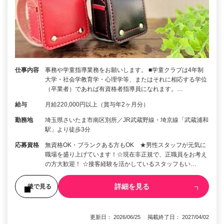
仕事内容
事務や学童指導業務をお願いします。 ■学童クラブは4年制
大学・社会学教育学・心理学等、またはそれに相応する学位
（卒業者）であれば有資格者指導員になれます。…
給与
月給220,000円以上（賞与年2ヶ月分）
勤務地
埼玉県さいたま市南区別所／JR武蔵野線・埼京線「武蔵浦和
駅」より徒歩3分
応募資格
無資格OK・ブランクある方もOK ★男性スタッフが元気に
職場を盛り上げています！☆現在非正規で、正職員をお考え
の方大歓迎！ ☆接客経験を活かしているスタッフもい…
詳細を見る
後で見る
更新日： 2026/06/25 掲載終了日： 2027/04/02