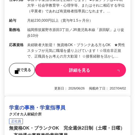
大学・社会学教育学・心理学等、またはそれに相応する学位
（卒業者）であれば有資格者指導員になれます。…
給与
月給230,000円以上（賞与年1.5ヶ月分）
勤務地
福岡県筑紫野市原田3丁目／JR鹿児島本線「原田駅」より徒
歩10分
応募資格
未経験者大歓迎！ 無資格OK・ブランクある方もOK ★男性
スタッフが元気に職場を盛り上げています！☆現在非正規
で、正職員をお考えの方大歓迎！ ☆接客経験を活かし…
詳細を見る
後で見る
更新日： 2026/06/26 掲載終了日： 2027/04/02
学童の事務・学童指導員
クズオカ人材紹介所
正社員
無資格OK・ブランクOK 完全週休2日制（土曜・日曜）