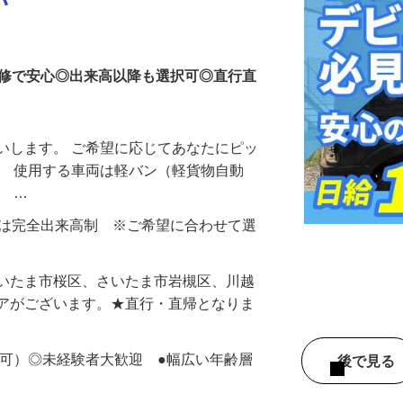
バー
研修で安心◎出来高以降も選択可◎直行直
いします。 ご希望に応じてあなたにピッ
。 使用する車両は軽バン（軽貨物自動
。 …
円もしくは完全出来高制 ※ご希望に合わせて選
さいたま市桜区、さいたま市岩槻区、川越
リアがございます。★直行・直帰となりま
定可）◎未経験者大歓迎 ●幅広い年齢層
後で見