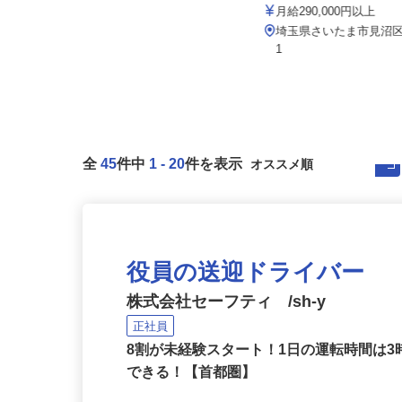
埼玉総業 株式会社（黒姫
株式会社マスダ運輸
月給290,000円以上
月給325,000円以上
埼玉県さいたま市見沼区卸
埼玉県三郷市新和3-275
1
全
45
件中
1
-
20
件を表示
役員の送迎ドライバー
株式会社セーフティ /sh-y
正社員
8割が未経験スタート！1日の運転時間は
できる！【首都圏】