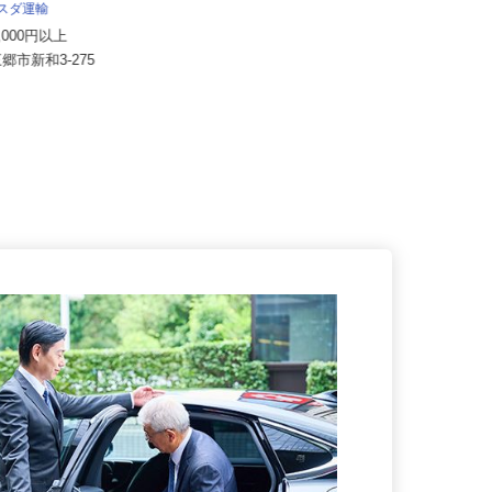
埼玉総業 株式会社（黒姫グループ）
マスダ運輸
月給290,000円以上
25,000円以上
埼玉県さいたま市見沼区卸町2-57-
三郷市新和3-275
1