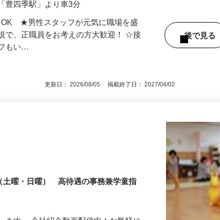
年2ヶ月分）
「豊四季駅」より車3分
もOK ★男性スタッフが元気に職場を盛
規で、正職員をお考えの方大歓迎！ ☆接
後で見
ッフもい…
更新日： 2026/08/05 掲載終了日： 2027/04/02
制（土曜・日曜） 高待遇の事務兼学童指