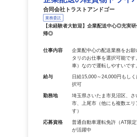
企業配送の軽貨物ドライ
合同会社トラストアンドゴー
業務委託
【未経験者大歓迎】企業配送中心◎充実
帰◎
仕事内容
企業配中心の配送業務をお願
タリのお仕事を選択可能です
車）なので運転しやすいです
給与
日給15,000～24,000
択可
勤務地
埼玉県さいたま市見沼区、
市、上尾市（他にも複数エ
す）
応募資格
普通自動車運転免許（AT限