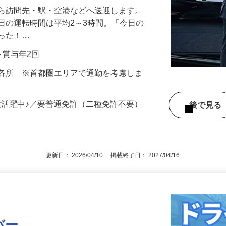
から訪問先・駅・空港などへ送迎します。
日の運転時間は平均2～3時間。「今日の
だった！…
当＋賞与年2回
内各所 ※首都圏エリアで通勤を考慮しま
数活躍中♪／要普通免許（二種免許不要）
後で見
更新日： 2026/04/10 掲載終了日： 2027/04/16