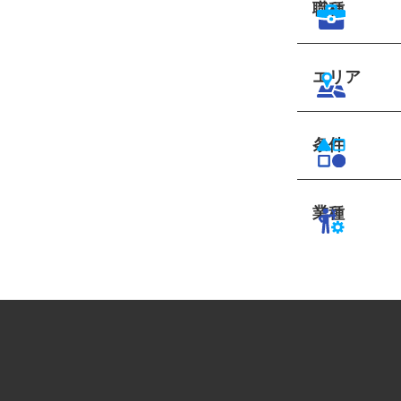
職種
エリア
条件
業種