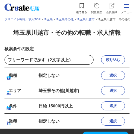
後で見る
閲覧履歴
会員登録
メニュー
クリエイト転職・求人TOP
＞
埼玉県
＞
埼玉県その他
＞
埼玉県川越市
＞
埼玉県川越市・その他の転
埼玉県川越市・その他の転職・求人情報
検索条件の設定
絞り込む
職種
指定しない
選択
エリア
埼玉県その他(川越市)
選択
条件
日給 15000円以上
選択
業種
指定しない
選択