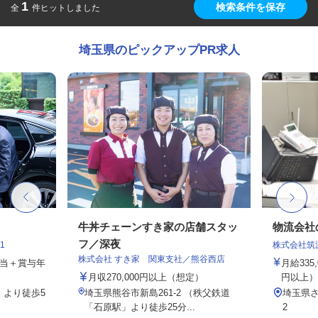
1
検索条件を保存
全
件ヒットしました
埼玉県のピックアップPR求人
牛丼チェーンすき家の店舗スタッ
物流会社
フ／深夜
1
株式会社筑
株式会社 すき家 関東支社／熊谷西店
手当＋賞与年
月給335,
月収270,000円以上（想定）
円以上）
」より徒歩5
埼玉県熊谷市新島261-2 （秩父鉄道
埼玉県さ
「石原駅」より徒歩25分...
2