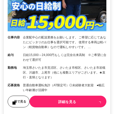
仕事内容
企業配中心の配送業務をお願いします。 ご希望に応じてあな
たにピッタリのお仕事を選択可能です。 使用する車両は軽バ
ン（軽貨物自動車）なので運転しやすいです。 …
給与
日給15,000～24,000円もしくは完全出来高制 ※ご希望に合
わせて選択可
勤務地
埼玉県さいたま市見沼区、さいたま市桜区、さいたま市岩槻
区、川越市、上尾市（他にも複数エリアがございます。★直
行・直帰となります）
応募資格
普通自動車運転免許（AT限定可）◎未経験者大歓迎 ●幅広
い年齢層が活躍中
詳細を見る
後で見る