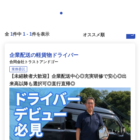
1
1
-
1
全
件中
件を表示
企業配送の軽貨物ドライバー
合同会社トラストアンドゴー
業務委託
【未経験者大歓迎】企業配送中心◎充実研修で安心◎出
来高以降も選択可◎直行直帰◎